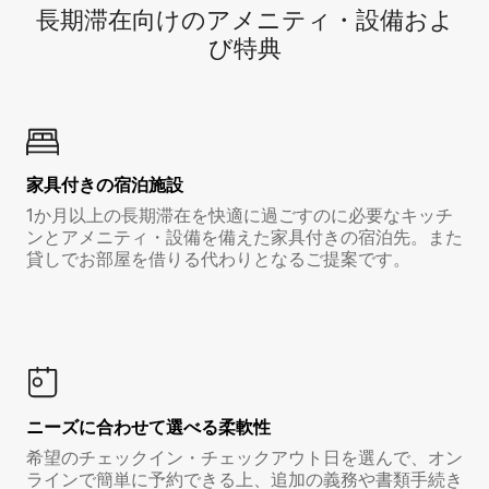
長期滞在向け⁠のア⁠メ⁠ニ⁠テ⁠ィ⁠・設⁠備⁠およ
び特⁠典
家具付き⁠の宿⁠泊⁠施⁠設
1か月以上の長期滞在を快適に過ごすのに必要なキッチ
ンとアメニティ・設備を備えた家具付きの宿泊先。また
貸しでお部屋を借りる代わりとなるご提案です。
ニーズに合わせて選べる柔軟性
希望のチェックイン・チェックアウト日を選んで、オン
ラインで簡単に予約できる上、追加の義務や書類手続き