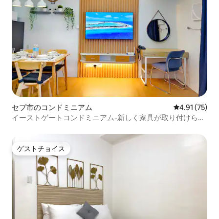
セブ市のコンドミニアム
レビュー75件
4.91 (75)
イーストゲートコンドミニアム-新しく家具が取り付けられ
たユニット、プールジム付き
ゲストチョイス
ゲストチョイス