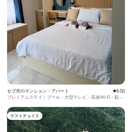
セブ市のマンション・アパート
レビュー
5 (5)
プレミアムステイ｜プール・大型テレビ・高速Wi-Fi・駐車
場・ジム
ゲストチョイス
ゲストチョイス