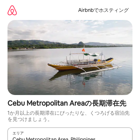
コ
ン
Airbnbでホスティング
テ
ン
ツ
に
ス
キ
ッ
プ
Cebu Metropolitan Areaの長期滞在先
1か月以上の長期滞在にぴったりな、くつろげる宿泊先
を見つけましょう。
エリア
検索結果が表示されたら、上下の矢印キーを使って移動するか、