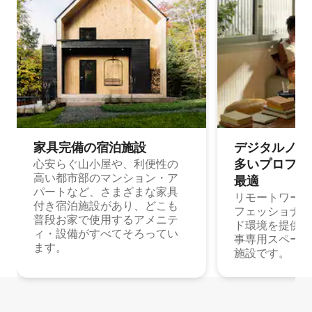
家具完備の宿⁠泊⁠施⁠設
デジタルノマド
多⁠いプ⁠ロ⁠フ⁠ェ⁠
心安らぐ山小屋や、利便性の
高い都市部のマンション・ア
最⁠適
パートなど、さまざまな家具
リモートワーク
付き宿泊施設があり、どこも
フェッショナル
普段お家で使用するアメニテ
ド環境を提供する
ィ・設備がすべてそろってい
事専用スペース
ます。
施設です。