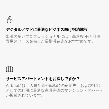
デジタルノマド⁠に最⁠適⁠なビ⁠ジ⁠ネ⁠ス⁠向⁠け宿⁠泊⁠施⁠設
出張の多いプロフェッショナルには、高速Wi-Fiと仕事
専用スペースを備えた長期滞在先がおすすめです。
サービスアパートメントをお探しですか？
Airbnbには、人員配置や転勤時の宿泊先、および社宅
としての利用に最適な家具完備のマンション・アパート
が掲載されています。