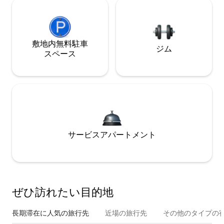
敷地内無料駐⁠車
ジム
ス⁠ペ⁠ー⁠ス
サービスアパートメント
ぜひ訪⁠れ⁠た⁠い目⁠的⁠地
長期滞在に人気の旅行先
近場の旅行先
その他のタ⁠イ⁠プ⁠の宿