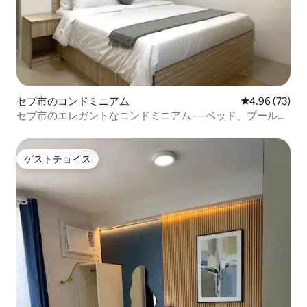
セブ市のコンドミニアム
レビュー73件
4.96 (73)
セブ市のエレガントなコンドミニアム — ベッド、プール、
Wi-Fi
ゲストチョイス
ゲストチョイス