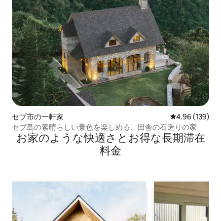
セブ市の一軒家
レビュー139件
4.96 (139)
セブ島の素晴らしい景色を楽しめる、田舎の石造りの家
お家のような快⁠適⁠さ⁠とお⁠得⁠な長⁠期⁠滞⁠在
料⁠金