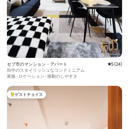
セブ市のマンション・アパート
レビュー2
5 (24)
街中のスタイリッシュなコンドミニアム
家族
·
ロケーション
·
移動のしやすさ
ゲストチョイス
大好評のゲストチョイスです。