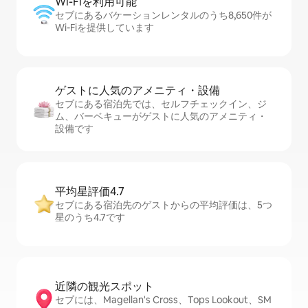
Wi-Fiを利⁠用⁠可⁠能
セブにあるバケーションレンタルのうち8,650件が
Wi-Fiを提供しています
ゲストに人⁠気⁠のア⁠メ⁠ニ⁠テ⁠ィ・設⁠備
セブにある宿泊先では、セ⁠ル⁠フチ⁠ェ⁠ッ⁠ク⁠イ⁠ン、ジ
ム、バーベキューがゲストに人気のアメニティ・
設備です
平均星評価4.7
セブにある宿泊先のゲストからの平均評価は、5つ
星のうち4.7です
近隣の観光ス⁠ポ⁠ッ⁠ト
セブには、Magellan's Cross、Tops Lookout、SM