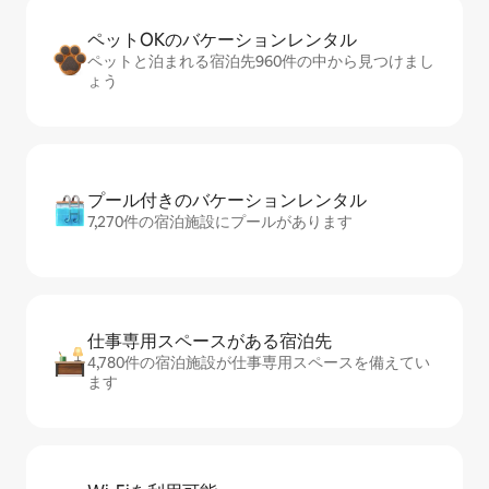
ペットOKのバ⁠ケ⁠ー⁠シ⁠ョ⁠ンレ⁠ン⁠タ⁠ル
ペットと泊まれる宿泊先960件の中から見つけまし
ょう
プール付きのバ⁠ケ⁠ー⁠シ⁠ョ⁠ンレ⁠ン⁠タ⁠ル
7,270件の宿泊施設にプールがあります
仕事専用ス⁠ペ⁠ー⁠スがあ⁠る宿⁠泊⁠先
4,780件の宿泊施設が仕事専用スペースを備えてい
ます