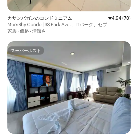
カサンバガンのコンドミニアム
レビュー70件
4.94 (70)
MomShy Condo | 38 Park Ave.、ITパーク、セブ
家族
·
価格
·
清潔さ
スーパーホスト
スーパーホスト