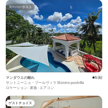
スーパーホスト
スーパーホスト
マンダウエの離れ
レビュー
5 (6)
サントニーニョ・プールヴィラ Stonino poolvilla
ロケーション
·
家族
·
エアコン
ゲストチョイス
ゲストチョイス