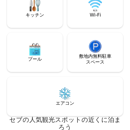
す。 プール付き、独自の警備システムに
より治安が良く、ウォーターフロントカ
ジノ、フランスレストラン、パブ、バ
キッチン
Wi-Fi
ー、銀行、カフェ、コンビニまで徒歩で
行けます。 アヤラセントラルITパークの
店舗まで徒歩3分、SMモール/アヤラセブ
モールまで15分、マクタン空港から35分
から50分です。
敷地内無料駐⁠車
プール
ス⁠ペ⁠ー⁠ス
エアコン
セブの人気観光スポットの近くに泊ま
ろう