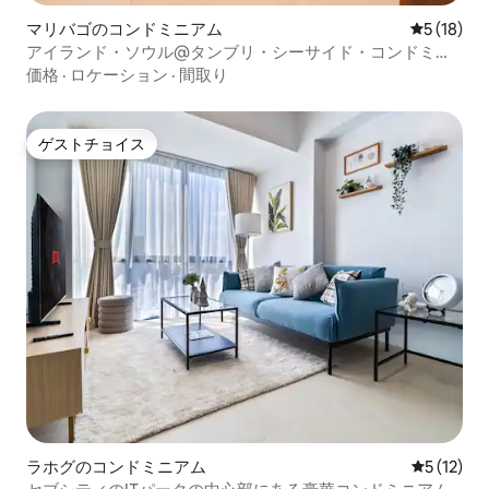
マリバゴのコンドミニアム
レビュー1
5 (18)
アイランド・ソウル@タンブリ・シーサイド・コンドミニ
アム、Netflix完備
価格
·
ロケーション
·
間取り
ゲストチョイス
ゲストチョイス
ラホグのコンドミニアム
レビュー1
5 (12)