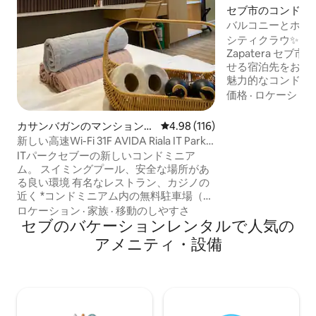
セブ市のコンドミ
バルコニーとホテ
た1ベッドルーム
シティクラウ✨ D.Jako
Zapatera セブ市 街の中心部で快適に過ご
せる宿泊先をお探し
魅力的なコンドミ
供しています： 1
価格
·
ロケーショ
ニアム、40平方メー
ベッド、シングル
カサンバガンのマンション・
レビュー116件、5つ星中4.98
4.98 (116)
ッド、ホテルマッ
アパート
新しい高速Wi-Fi 31F AVIDA Riala IT Park
のソファベッド、ス
Netflix
ITパークセブーの新しいコンドミニア
600の非常に柔ら
ム。 スイミングプール、安全な場所があ
5～6名様までのご
る良い環境 有名なレストラン、カジノの
ックで機能的なダイ
近く *コンドミニアム内の無料駐車場（空
ッチン 🚿 リフレ
き状況はお問い合わせください） *無料高
ロケーション
·
家族
·
移動のしやすさ
美しい施設の景色
速WIFI（200 MB/S）、シャンプー＆石
セブのバケーションレンタルで人気の
ーで、リゾートの
鹸、ティッシュ ＊ブラインド＆遮光カー
す。 駐車スペース
アメニティ・設備
テン セブ・アイティパークに位置するニ
ューコンドミニアムです。 スタジオタイ
プで、ダブルサイズベッド、エアコン、
テレビ、ケーブルテレビ、机、冷蔵庫、
電子レンジなど、すべてが揃っていま