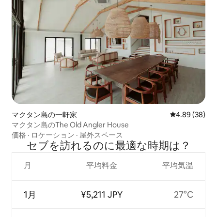
マクタン島の一軒家
レビュー38件
4.89 (38)
マクタン島のThe Old Angler House
価格
·
ロケーション
·
屋外スペース
セブを訪⁠れ⁠るの⁠に最⁠適⁠な時⁠期⁠は⁠？
月
平均料金
平均気温
1月
¥5,211 JPY
27°C