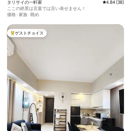
タリサイの一軒家
レビュー38件
4.84 (38)
ここの絶景は言葉では言い表せません！
価格
·
家族
·
眺め
ゲストチョイス
大好評のゲストチョイスです。