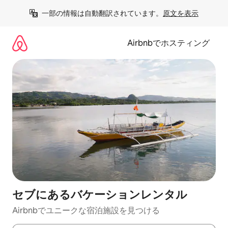
コ
一部の情報は自動翻訳されています。
原文を表示
ン
テ
ン
Airbnbでホスティング
ツ
に
ス
キ
ッ
プ
セブにあるバケーションレンタル
Airbnbでユニークな宿泊施設を見つける