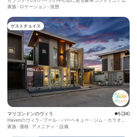
セブシティのITパークの中心部にある豪華コンドミニアム
家族
·
ロケーション
·
状態
ゲストチョイス
ゲストチョイス
マリゴンドンのヴィラ
レビュー2
5 (24)
Havenのヴィラ - プール・バーベキュー・ジム・カラオ
ケ・24時間警備
家族
·
価格
·
アメニティ・設備