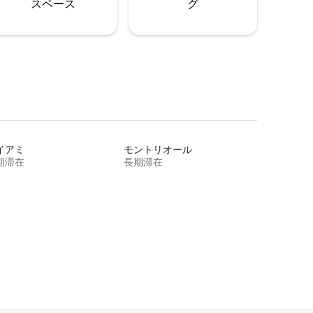
ス⁠ペ⁠ー⁠ス
グ
イアミ
モントリオール
期滞在
長期滞在