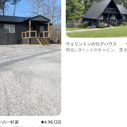
中4.99つ星の平均評価
ウェリントンのログハウス
明るい3ベッドのキャビン、焚
ャグジー、洞窟、ランニング、
ドの一軒家
レビュー23件、5つ星中4.96つ星の平均評価
4.96 (23)