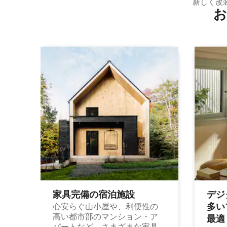
新しく改
お
ボートラン
家具完備の宿⁠泊⁠施⁠設
デジ
多⁠いプ
心安らぐ山小屋や、利便性の
高い都市部のマンション・ア
最⁠適
パートなど、さまざまな家具