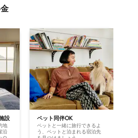
⁠金
施⁠設
ペット同⁠伴OK
的地
ペットと一緒に旅行できるよ
崖沿
う、ペットと泊まれる宿泊先
ハウ
を見つけましょう。