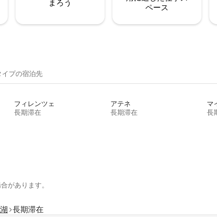
まろう
ペース
イ⁠プ⁠の宿⁠泊⁠先
フィレンツェ
アテネ
マ
長期滞在
長期滞在
長
場合があります。
湖
長期滞在