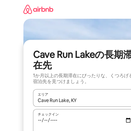
コ
ン
テ
ン
ツ
に
ス
キ
ッ
Cave Run Lakeの長期
プ
在先
1か月以上の長期滞在にぴったりな、くつろげ
宿泊先を見つけましょう。
エリア
検索結果が表示されたら、上下の矢印キーを使っ
チェックイン