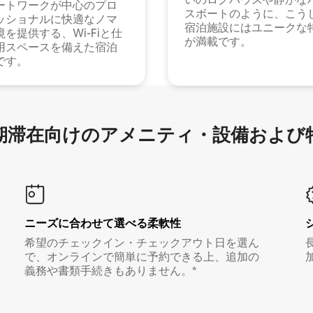
ートワークが中心のプロ
スボートのように、こう
ッショナルに快適なノマ
宿泊施設にはユニークな
境を提供する、Wi-Fiと仕
が満載です。
用スペースを備えた宿泊
です。
滞在向け⁠のア⁠メ⁠ニ⁠テ⁠ィ⁠・設⁠備⁠および
ニーズに合わせて選べる柔軟性
希望のチェックイン・チェックアウト日を選ん
で、オンラインで簡単に予約できる上、追加の
義務や書類手続きもありません。*