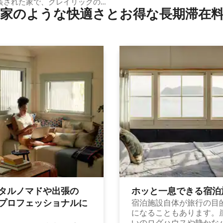
装された家で、クレイリックの
家のような快⁠適⁠さ⁠とお⁠得⁠な長⁠期⁠滞⁠在料
プから1.5マイルです。
タルノマドや出⁠張⁠の
ホッと一⁠息⁠で⁠き⁠る宿⁠泊
⁠ロ⁠フ⁠ェ⁠ッ⁠シ⁠ョ⁠ナ⁠ル⁠に
宿泊施設自体が旅行の目
になることもあります。
いのログハウスや静かな