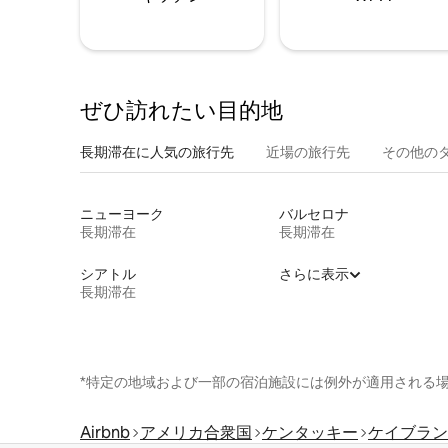
ぜひ訪⁠れ⁠た⁠い目⁠的⁠地
長期滞在に人気の旅行先
近場の旅行先
その他のタ⁠
ニューヨーク
バルセロナ
長期滞在
長期滞在
シアトル
さらに表示
長期滞在
*特定の地域および一部の宿泊施設には例外が適用される
Airbnb
アメリカ合衆国
ケンタッキー
ケイブラン