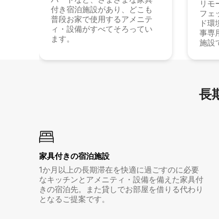
リモ
付き宿泊施設があり、どこも
フェ
普段お家で使用するアメニテ
ド環
ィ・設備がすべてそろってい
事専
ます。
施設
長期
家具付き⁠の宿⁠泊⁠施⁠設
1か月以上の長期滞在を快適に過ごすのに必要
なキッチンとアメニティ・設備を備えた家具付
きの宿泊先。また貸しでお部屋を借りる代わり
となるご提案です。