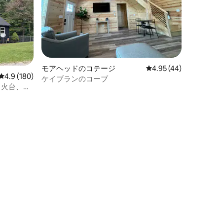
モアヘッドのコテージ
レビュー44件、5つ星
4.95 (44)
レビュー180件、5つ星中4.9つ星の平均評価
4.9 (180)
ケイブランのコーブ
き火台、ジ
湖