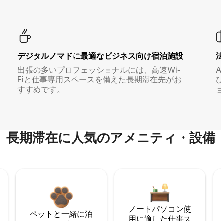
デジタルノマド⁠に最⁠適⁠なビ⁠ジ⁠ネ⁠ス⁠向⁠け宿⁠泊⁠施⁠設
出張の多いプロフェッショナルには、高速Wi-
Fiと仕事専用スペースを備えた長期滞在先がお
すすめです。
長期滞在に人気のアメニティ・設備
ノートパソコン使
ペットと一緒に泊
用に適した仕事ス