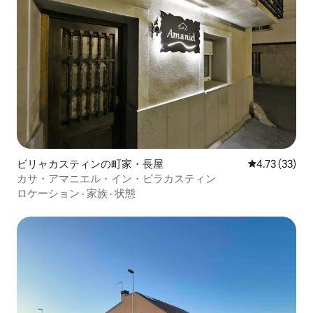
ビリャカスティンの町家・長屋
レビュー33件
4.73 (33)
カサ・アマニエル・イン・ビラカスティン
ロケーション
·
家族
·
状態