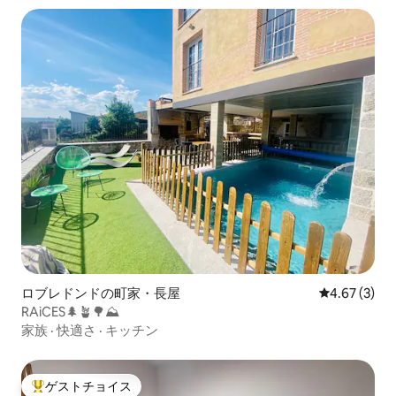
ロブレドンドの町家・長屋
レビュー3件
4.67 (3)
RAiCES🌲🪴🌳⛰️
家族
·
快適さ
·
キッチン
ゲストチョイス
大好評のゲストチョイスです。