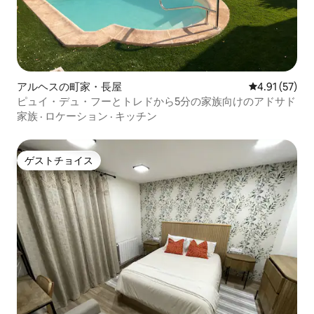
アルヘスの町家・長屋
レビュー57件
4.91 (57)
ピュイ・デュ・フーとトレドから5分の家族向けのアドサド
家族
·
ロケーション
·
キッチン
ゲストチョイス
ゲストチョイス