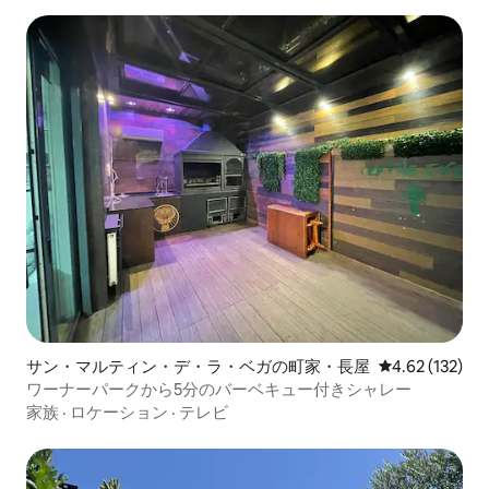
サン・マルティン・デ・ラ・ベガの町家・長屋
レビュー132件
4.62 (132)
ワーナーパークから5分のバーベキュー付きシャレー
家族
·
ロケーション
·
テレビ