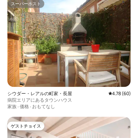
スーパーホスト
スーパーホスト
シウダー・レアルの町家・長屋
レビュー60件
4.78 (60)
病院エリアにあるタウンハウス
家族
·
価格
·
おもてなし
ゲストチョイス
ゲストチョイス