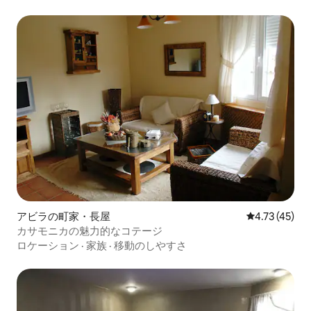
アビラの町家・長屋
レビュー45件
4.73 (45)
カサモニカの魅力的なコテージ
ロケーション
·
家族
·
移動のしやすさ