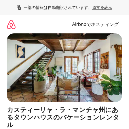
コ
一部の情報は自動翻訳されています。
原文を表示
ン
テ
ン
Airbnbでホスティング
ツ
に
ス
キ
ッ
プ
カスティーリャ・ラ・マンチャ州にあ
るタウンハウスのバケーションレンタ
ル