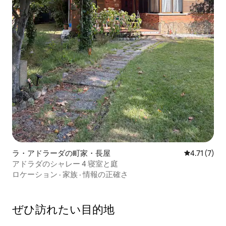
ラ・アドラーダの町家・長屋
レビュー7件
4.71 (7)
アドラダのシャレー 4 寝室と庭
ロケーション
·
家族
·
情報の正確さ
ぜひ訪⁠れ⁠た⁠い目⁠的⁠地