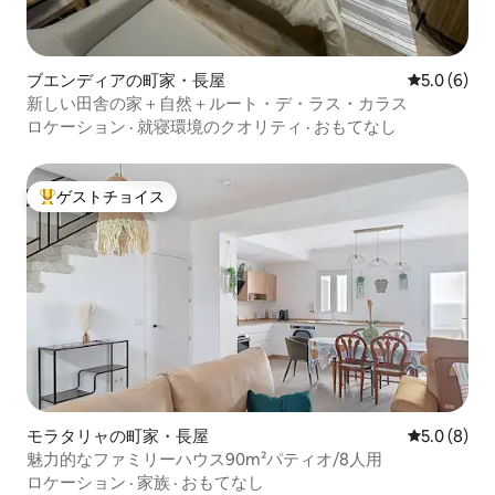
ブエンディアの町家・長屋
レビュー6
5.0 (6)
新しい田舎の家＋自然＋ルート・デ・ラス・カラス
ロケーション
·
就寝環境のクオリティ
·
おもてなし
ゲストチョイス
大好評のゲストチョイスです。
モラタリャの町家・長屋
レビュー8
5.0 (8)
魅力的なファミリーハウス90m²パティオ/8人用
ロケーション
·
家族
·
おもてなし