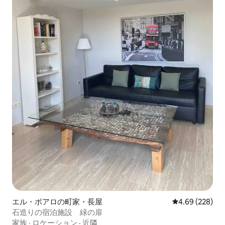
エル・ボアロの町家・長屋
レビュー228件
4.69 (228)
石造りの宿泊施設 緑の扉
家族
·
ロケーション
·
近隣