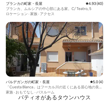
ブランカの町家・長屋
レビュー40件
4.93 (40)
ブランカ、ムルシアの中心部にある家。C/ Teatro, 5
ロケーション
·
家族
·
アクセス
バルデガンガの町家・長屋
レビュー4
5.0 (4)
「Cuesta Blanca」はフーカル川の近くにある居心地の良い
家です
家族
·
おもてなし
·
バスルーム
パティオがあるタウンハウス