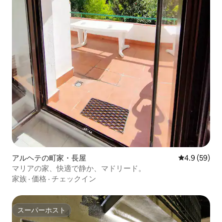
アルヘテの町家・長屋
レビュー59
4.9 (59)
マリアの家、快適で静か、マドリード。
家族
·
価格
·
チェックイン
スーパーホスト
スーパーホスト