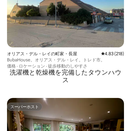
オリアス・デル・レイの町家・長屋
レビュー218件
4.83 (218)
BubaHouse。オリアス・デル・レイ。トレド市。
価格
·
ロケーション
·
徒歩移動のしやすさ
洗濯機と乾燥機を完備したタウンハウ
ス
スーパーホスト
スーパーホスト