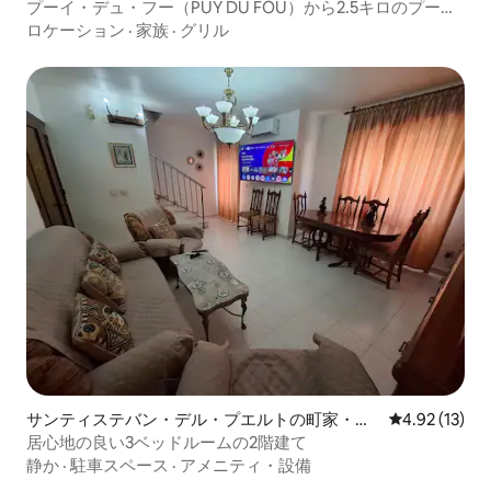
プーイ・デュ・フー（PUY DU FOU）から2.5キロのプー
ル、バーベキュー付きのタウンハウス
ロケーション
·
家族
·
グリル
サンティステバン・デル・プエルトの町家・長
レビュー13件
4.92 (13)
屋
居心地の良い3ベッドルームの2階建て
静か
·
駐車スペース
·
アメニティ・設備