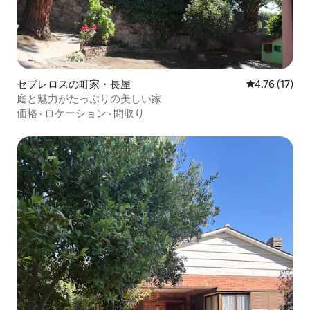
セブレロスの町家・長屋
レビュー17件
4.76 (17)
庭と魅力がたっぷりの美しい家
価格
·
ロケーション
·
間取り