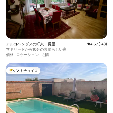
アルコベンダスの町家・長屋
レビュー143件
4.67 (143)
マドリードから10分の素晴らしい家
価格
·
ロケーション
·
近隣
ゲストチョイス
大好評のゲストチョイスです。