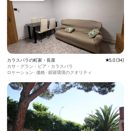
カラスパラの町家・長屋
レビュー34
5.0 (34)
カサ・グラン・ビア・カラスパラ
ロケーション
·
価格
·
就寝環境のクオリティ