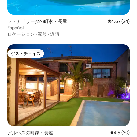
ラ・アドラーダの町家・長屋
レビュー24件
4.67 (24)
Español
ロケーション
·
家族
·
近隣
ゲストチョイス
ゲストチョイス
アルヘスの町家・長屋
レビュー20
4.9 (20)