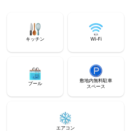
km アルカラ・デ・エナレスから20 km ア
ン！ ペットOKで
ドルフォ・スアレス・マドリード・バラ
リビングルーム40
ハス空港から28 km アベニダ・デ・アメ
室、バスルーム3室。 設備が整った
リカ（マドリード）から29 km
ンと専用ガレージ
キッチン
Wi-Fi
敷地内無料駐⁠車
プール
ス⁠ペ⁠ー⁠ス
エアコン