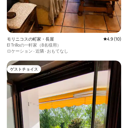
モリニコスの町家・長屋
レビュー10
4.9 (10)
El Trilloの一軒家（8名様用）
ロケーション
·
近隣
·
おもてなし
ゲストチョイス
ゲストチョイス