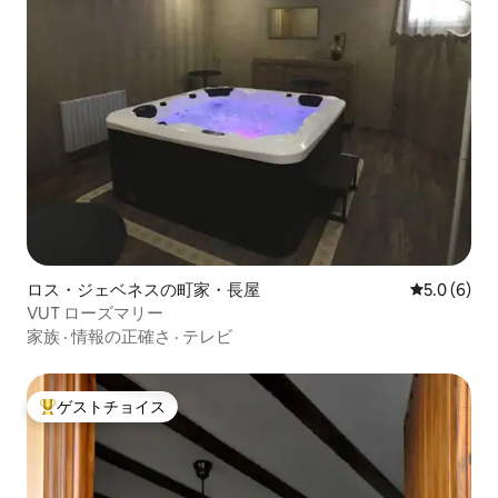
ロス・ジェベネスの町家・長屋
レビュー6
5.0 (6)
VUT ローズマリー
家族
·
情報の正確さ
·
テレビ
ゲストチョイス
大好評のゲストチョイスです。