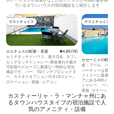
ロケーションや清潔さなどの点でゲストから高評価を得
ているタウンハウスの宿泊施設をご紹介します
ゲストチョイス
ゲストチョイス
ゲストチョイス
ゲストチョイス
ロエチェスの町家・長屋
レビュー19件、5つ星中4.89
4.89 (19)
セミデタッチドハウス、最大12名、S-プ
セセーニャの町家
ール、バーベキュー
セミデタッチドシャレー–家族連れや最大
家：プール、バーベ
12名様のグループに最適な一時的な宿泊
庭
パーティーは禁止
施設です。バー、112インチプロジェクタ
ァミリーに最適で
ー、カラオケオプション付きLGスピーカ
アにある400メー
ー、プール、バーベキュー、駐車スペー
ロケーション
·
家族
·
エアコン
シャレー。 ベッ
ス（1台分）が備わっています。 マドリー
ムにエアコン。 
家族
·
ロケーショ
ドのロエチェス。戦略的なロケーショ
カスティーリャ・ラ・マンチャ州にあ
ド、ワーナーまた
ン： パルケ・ヨーロッパ（トレホン・
分。 芝生サンルー
デ・アルドス）から10 km レンフェ・ト
るタウンハウスタイプの宿泊施設で人
ンドプール。 Chi
レホン・デ・アルドスから12 km アルガ
気のアメニティ・設備
ュー、12 mtrs
ンダ・デル・レイ地下鉄（9号線）から10
なプレイハウス、