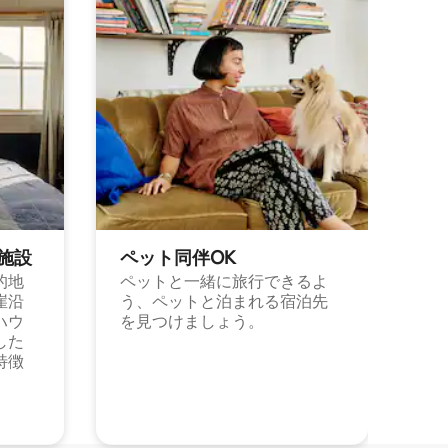
施⁠設
ペット同⁠伴OK
的地
ペットと一緒に旅行できるよ
崖沿
う、ペットと泊まれる宿泊先
ハウ
を見つけましょう。
した
特徴