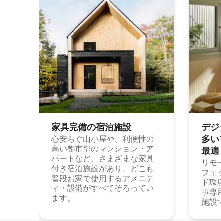
家具完備の宿⁠泊⁠施⁠設
デジ
多⁠いプ
心安らぐ山小屋や、利便性の
高い都市部のマンション・ア
最⁠適
パートなど、さまざまな家具
リモ
付き宿泊施設があり、どこも
フェ
普段お家で使用するアメニテ
ド環
ィ・設備がすべてそろってい
事専
ます。
施設