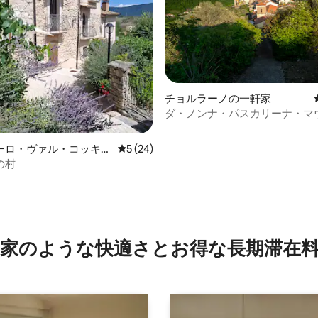
星中5つ星の平均評価
チョルラーノの一軒家
ダ・ノンナ・パスカリーナ・マ
ビュー・アパートメント
ーロ・ヴァル・コッキア
レビュー24件、5つ星中5つ星の平均評価
5 (24)
軒家
の村
家のような快⁠適⁠さ⁠とお⁠得⁠な長⁠期⁠滞⁠在料