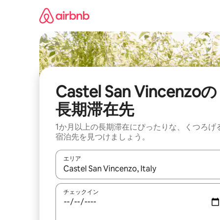
コ
ン
テ
ン
ツ
に
ス
キ
ッ
Castel San Vincenzoの
プ
長期滞在先
1か月以上の長期滞在にぴったりな、くつろげ
宿泊先を見つけましょう。
エリア
検索結果が表示されたら、上下の矢印キーを使っ
チェックイン