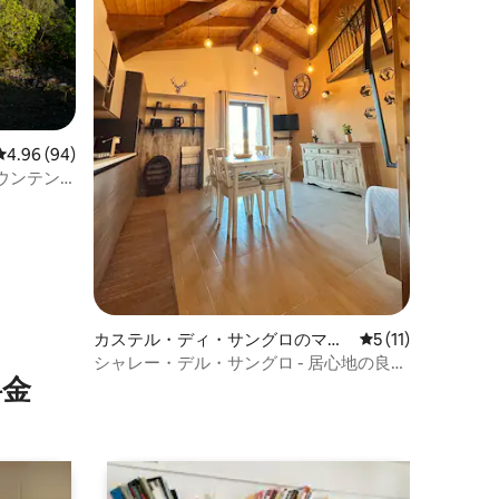
レビュー94件、5つ星中4.96つ星の平均評価
4.96 (94)
ウンテン
カステル・ディ・サングロのマン
レビュー11件、5
5 (11)
ション・アパート
シャレー・デル・サングロ - 居心地の良い
⁠金
山の家