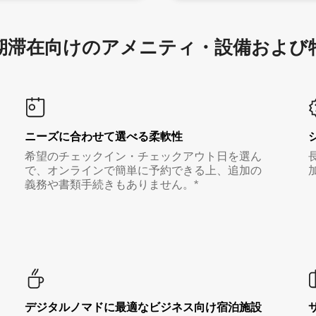
滞在向け⁠のア⁠メ⁠ニ⁠テ⁠ィ⁠・設⁠備⁠および
ニーズに合わせて選べる柔軟性
希望のチェックイン・チェックアウト日を選ん
で、オンラインで簡単に予約できる上、追加の
義務や書類手続きもありません。*
デジタルノマド⁠に最⁠適⁠なビ⁠ジ⁠ネ⁠ス⁠向⁠け宿⁠泊⁠施⁠設