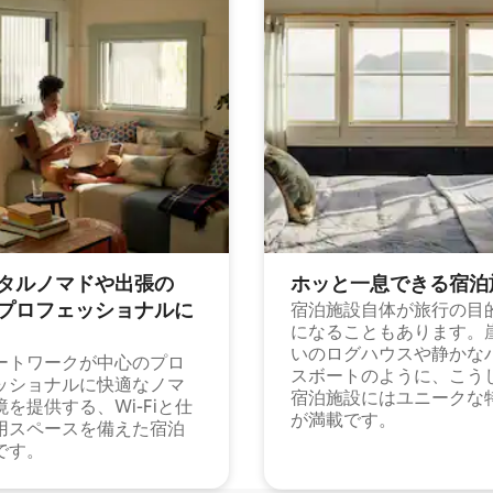
タルノマドや出⁠張⁠の
ホッと一⁠息⁠で⁠き⁠る宿⁠泊
⁠ロ⁠フ⁠ェ⁠ッ⁠シ⁠ョ⁠ナ⁠ル⁠に
宿泊施設自体が旅行の目
になることもあります。
いのログハウスや静かな
ートワークが中心のプロ
スボートのように、こう
ッショナルに快適なノマ
宿泊施設にはユニークな
境を提供する、Wi-Fiと仕
が満載です。
用スペースを備えた宿泊
です。