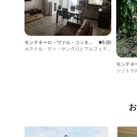
モンテネーロ・ヴァル・コッキア
レビュー8件、5つ
5 (8)
ーラの一軒家
カステル・ディ・サングロとアルフェデ
ナ近くの「イル・ニード」
モンテネ
ーラの一
ジットラ
お