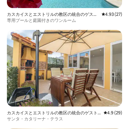
カスカイスとエストリルの教区の統合のゲスト
レビュー27件
4.93 (27)
スイート
専用プールと庭園付きのワンルーム
カスカイスとエストリルの教区の統合のゲスト
レビュー29
4.9 (29)
スイート
サンタ・カタリーナ・テラス