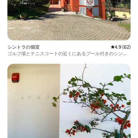
シントラの個室
レビュー62
4.9 (62)
ゴルフ場とテニスコートの近くにあるプール付きのシント
ラのお部屋