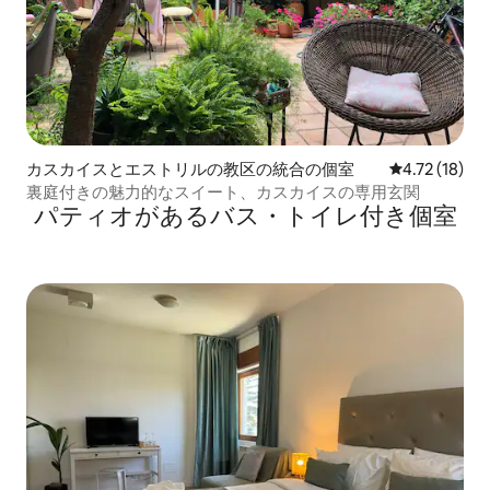
カスカイスとエストリルの教区の統合の個室
レビュー18件
4.72 (18)
裏庭付きの魅力的なスイート、カスカイスの専用玄関
パティオがあるバス・トイレ付き個室