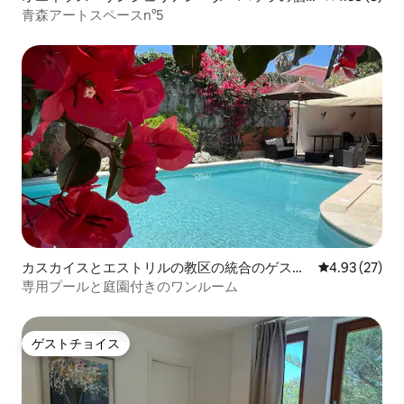
室
青森アートスペースn°5
カスカイスとエストリルの教区の統合のゲスト
レビュー27件
4.93 (27)
スイート
専用プールと庭園付きのワンルーム
ゲストチョイス
ゲストチョイス