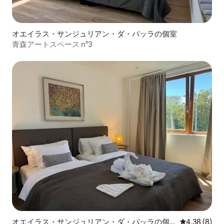
オエイラス・サンジュリアン・ダ・バッラの個室
青森アートスペース n°3
オエイラス・サンジュリアン・ダ・バッラの個
レビュー8件
4.38 (8)