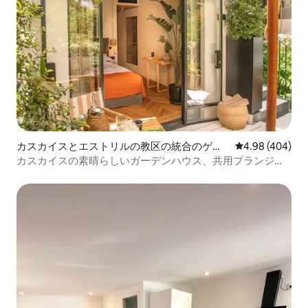
カスカイスとエストリルの教区の統合のゲス
レビュー404件
4.98 (404)
トスイート
カスカイスの素晴らしいガーデンハウス、共用プランジプ
ール付き