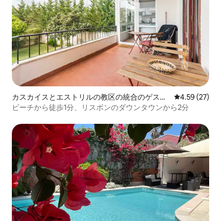
カスカイスとエストリルの教区の統合のゲスト
レビュー27件
4.59 (27)
スイート
ビーチから徒歩1分、リスボンのダウンタウンから2分