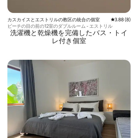
カスカイスとエストリルの教区の統合の個室
レビュー8件
3.88 (8)
ビーチの目の前の12室のダブルルーム - エストリル
洗濯機と乾燥機を完備したバス・トイ
レ付き個室