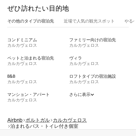
ぜひ訪⁠れ⁠た⁠い目⁠的⁠地
その他のタ⁠イ⁠プ⁠の宿⁠泊⁠先
近場で人気の観光スポット
やる
コンドミニアム
ファミリー向けの宿泊先
カルカヴェロス
カルカヴェロス
ペットと泊まれる宿泊先
ヴィラ
カルカヴェロス
カルカヴェロス
B&B
ロフトタイプの宿泊施設
カルカヴェロス
カルカヴェロス
マンション・アパート
さらに表示
カルカヴェロス
Airbnb
ポルトガル
カルカヴェロス
泊まれるバス・トイレ付き個室