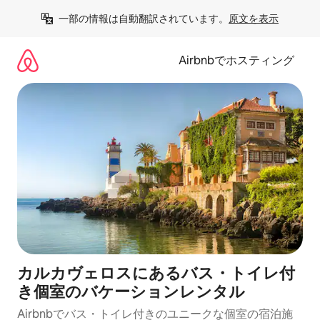
コ
一部の情報は自動翻訳されています。
原文を表示
ン
テ
ン
Airbnbでホスティング
ツ
に
ス
キ
ッ
プ
カルカヴェロスにあるバス・トイレ付
き個室のバケーションレンタル
Airbnbでバス・トイレ付きのユニークな個室の宿泊施