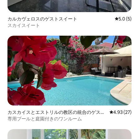
カルカヴェロスのゲストスイート
レビュー5
5.0 (5)
スカイスイート
カスカイスとエストリルの教区の統合のゲスト
レビュー27件
4.93 (27)
スイート
専用プールと庭園付きのワンルーム