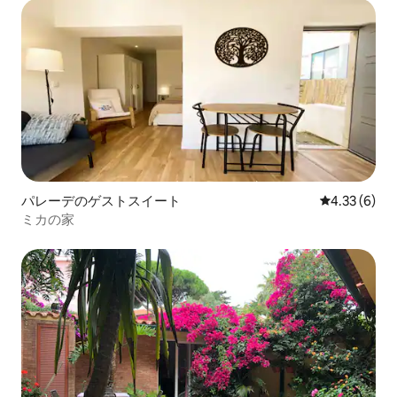
パレーデのゲストスイート
レビュー6件
4.33 (6)
ミカの家