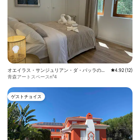
オエイラス・サンジュリアン・ダ・バッラの個
レビュー12件
4.92 (12)
室
青森アートスペースn°4
ゲストチョイス
ゲストチョイス