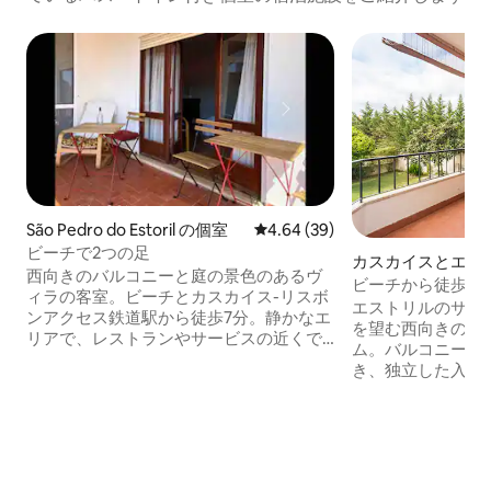
São Pedro do Estoril の個室
レビュー39件、5つ星中4.64
4.64 (39)
ビーチで2つの足
カスカイスとエス
西向きのバルコニーと庭の景色のあるヴ
区の統合のゲスト
ビーチから徒歩1
ィラの客室。ビーチとカスカイス-リスボ
ウンから2分
エストリルのサン
ンアクセス鉄道駅から徒歩7分。静かなエ
を望む西向きのバ
リアで、レストランやサービスの近くで
ム。バルコニーか
す。家の共有エリアには、広いキッチ
き、独立した入り
ン、屋外と屋内のエリア、バーベキュー
した庭はリラック
付きの庭があります。 この宿泊施設に
の家には、さらに
は、このプラットフォームに掲載されて
このユニットは、
いる2部屋のお部屋もあります。
タジオです。独立
https://www.airbnb.com/h/a5minjardimaomar
イレ、専用キッチンがあ
および独立したワンルームアパートメン