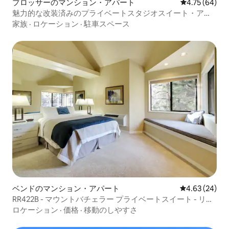
プロッサーのマンション・アパート
レビュー64件
4.75 (64)
魅力的な改装済みのプライベートスタジオスイート・アパ
ート2B
家族
·
ロケーション
·
駐車スペース
ベンドのマンション・アパート
レビュー24件
4.63 (24)
RR422B - マウントバチェラー プライベートスイート - リゾ
ートのアメニティ
ロケーション
·
価格
·
移動のしやすさ