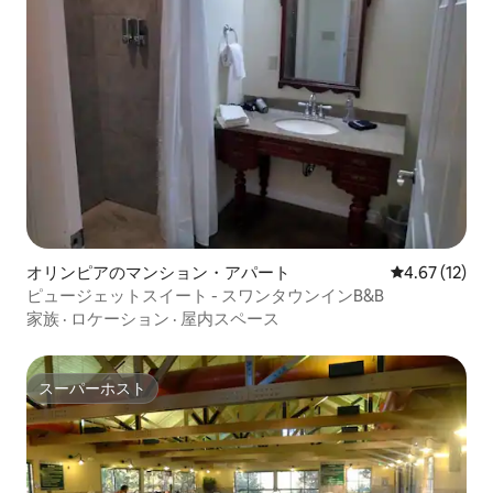
オリンピアのマンション・アパート
レビュー12件
4.67 (12)
ピュージェットスイート - スワンタウンインB&B
家族
·
ロケーション
·
屋内スペース
スーパーホスト
スーパーホスト