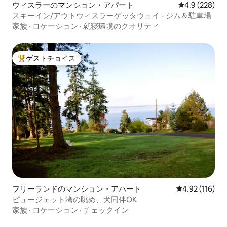
ウィスラーのマンション・アパート
レビュー228
4.9 (228)
スキーイン/アウトウィスラーゲッタウェイ - ジム＆駐車場
家族
·
ロケーション
·
就寝環境のクオリティ
ゲストチョイス
大好評のゲストチョイスです。
フリーランドのマンション・アパート
レビュー116件
4.92 (116)
ピュージェット湾の眺め、犬同伴OK
家族
·
ロケーション
·
チェックイン