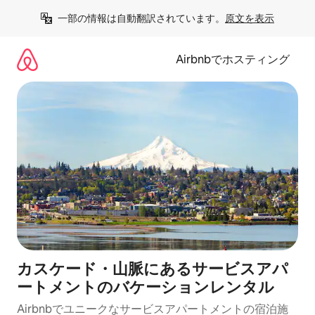
コ
一部の情報は自動翻訳されています。
原文を表示
ン
テ
ン
Airbnbでホスティング
ツ
に
ス
キ
ッ
プ
カスケード・山脈にあるサービスアパ
ートメントのバケーションレンタル
Airbnbでユニークなサービスアパートメントの宿泊施