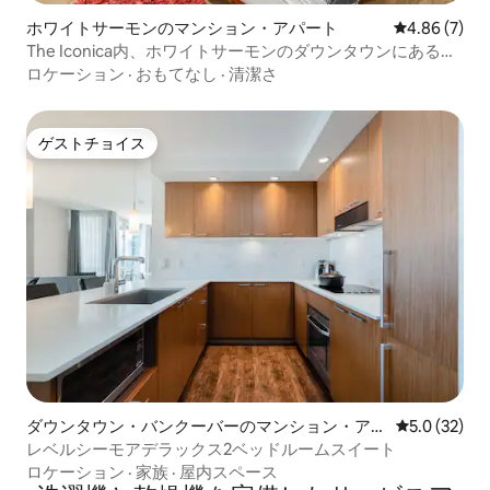
ホワイトサーモンのマンション・アパート
レビュー7件
4.86 (7)
The Iconica内、ホワイトサーモンのダウンタウンにあるワ
ンルーム「Studio 5」
ロケーション
·
おもてなし
·
清潔さ
ゲストチョイス
ゲストチョイス
ダウンタウン・バンクーバーのマンション・アパ
レビュー32
5.0 (32)
ート
レベルシーモアデラックス2ベッドルームスイート
ロケーション
·
家族
·
屋内スペース