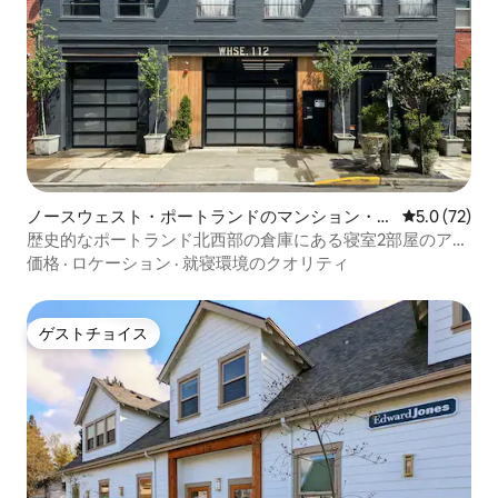
ノースウェスト・ポートランドのマンション・ア
レビュー72
5.0 (72)
パート
歴史的なポートランド北西部の倉庫にある寝室2部屋のアパ
ート
価格
·
ロケーション
·
就寝環境のクオリティ
ゲストチョイス
ゲストチョイス