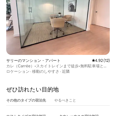
サリーのマンション・アパート
レビュー12件
4.92 (12)
カレ（Carrée）•スカイトレインまで徒歩•無料駐車場とジ
ム
ロケーション
·
移動のしやすさ
·
近隣
ぜひ訪⁠れ⁠た⁠い目⁠的⁠地
その他のタ⁠イ⁠プ⁠の宿⁠泊⁠先
やるべきこと