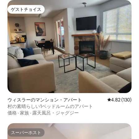
ゲストチョイス
ゲストチョイス
ウィスラーのマンション・アパート
レビュー130件
4.82 (130)
村の素晴らしい1ベッドルームのアパート
価格
·
家族
·
露天風呂・ジャグジー
スーパーホスト
スーパーホスト