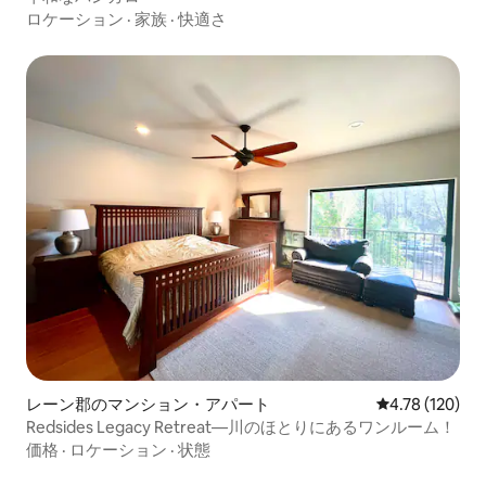
ロケーション
·
家族
·
快適さ
レーン郡のマンション・アパート
レビュー120件
4.78 (120)
Redsides Legacy Retreat—川のほとりにあるワンルーム！
価格
·
ロケーション
·
状態