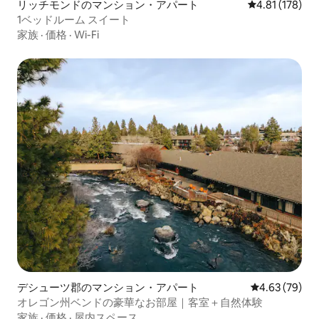
リッチモンドのマンション・アパート
レビュー178件
4.81 (178)
1ベッドルーム スイート
家族
·
価格
·
Wi-Fi
デシューツ郡のマンション・アパート
レビュー79件
4.63 (79)
オレゴン州ベンドの豪華なお部屋｜客室＋自然体験
家族
·
価格
·
屋内スペース