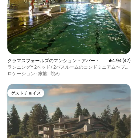
クラマスフォールズのマンション・アパート
レビュー47件
4.94 (47)
ランニングY 2ベッド/ 2バスルームのコンドミニアム〜プー
ル〜ゴルフリゾート
ロケーション
·
家族
·
眺め
ゲストチョイス
ゲストチョイス