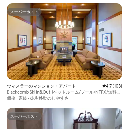
スーパーホスト
スーパーホスト
ウィスラーのマンション・アパート
レビュー103
4.7 (103)
Blackcomb Ski In&Out 1ベッドルーム/プール/NTFX/無料
Wi-Fi
価格
·
家族
·
徒歩移動のしやすさ
スーパーホスト
スーパーホスト