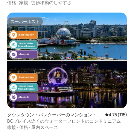
ム
価格
·
家族
·
徒歩移動のしやすさ
スーパーホスト
スーパーホスト
ダウンタウン・バンクーバーのマンション・ア
レビュー115
4.75 (115)
パート
BCプレイス近くのウォーターフロントのコンドミニアム
家族
·
価格
·
屋内スペース