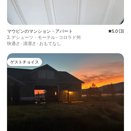
マウピンのマンション・アパート
レビュー3
5.0 (3)
2. デシューツ・モーテル - コロラド州
快適さ
·
清潔さ
·
おもてなし
ゲストチョイス
ゲストチョイス