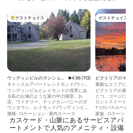
ゲストチョイス
ゲストチョイス
大好評のゲストチョイスです。
ゲストチョイス
ウッディンビルのマンショ
レビュー113件、5つ星中4.96
4.96 (113)
ビクトリアのマン
ン・アパート
アパート
キャッスルアパートレンドモンド/ウッデ
素敵なエリアにあ
ィンビル、キングクイーン
ーフロントスイー
ウッディンビルとレドモンドの境界にあ
ビクトリアの最も
る私のお城のような家の中の個室。お
とつ、ゴージにあ
店、ワイナリー、テックカンパニーのダ
ロントスイートに
ウンタウン、レドモンド/ウッディンビ
1つのバスルーム、
ル、トーテムレイク、カークランドまで5
ングルームがあり
価格
·
ロケーション
·
屋内スペース
家族
·
ロケーショ
～15分、ベルビューまで20 ～25分、シア
カスケード・山脈にあるサービスアパ
な家族向けのエリ
トルまで25 ～35分です。750平方フィー
ック付きの素晴ら
ートメントで人気のアメニティ・設備
ト、20フィートのアーチ型天井。天窓、
から離れて休息、