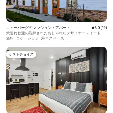
ニューバーグのマンション・アパート
レビュー19
5.0 (19)
犬連れ歓迎の洗練されたおしゃれなデザイナースイート
価格
·
ロケーション
·
駐車スペース
ゲストチョイス
ゲストチョイス