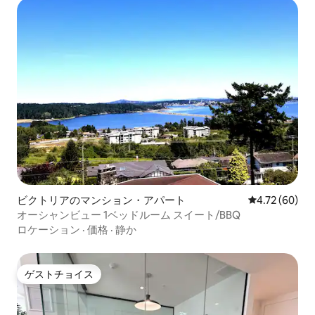
ビクトリアのマンション・アパート
レビュー60件
4.72 (60)
オーシャンビュー 1ベッドルーム スイート/BBQ
ロケーション
·
価格
·
静か
ゲストチョイス
ゲストチョイス