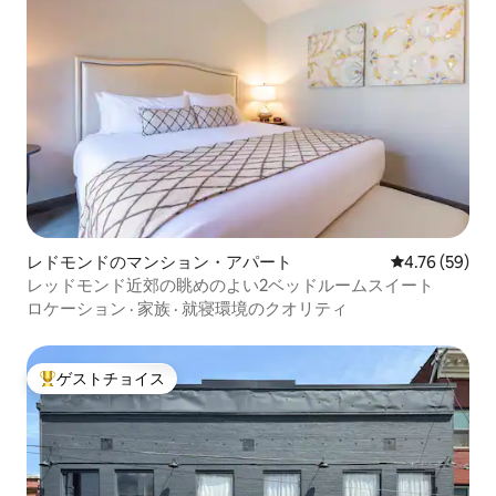
レドモンドのマンション・アパート
レビュー59件
4.76 (59)
レッドモンド近郊の眺めのよい2ベッドルームスイート
ロケーション
·
家族
·
就寝環境のクオリティ
ゲストチョイス
大好評のゲストチョイスです。