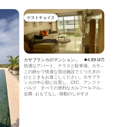
カサブラ
ゲストチョイス
ゲスト
ゲストチョイス
ゲスト
アパート
静かな2
CFCか
カサブラ
入れてく
ドルーム
コの雰囲
おり、観
近隣
·
キ
アパート
フィルダ
カサブランカのマンション・
レビュー47件、5つ星
4.89 (47)
す。CF
アパート
快適なアパート、テラスと駐車場、カサ
にあり、
ブランカ。
この静かで快適な宿泊施設でくつろぎの
会の生活
ひとときをお過ごしください。カサブラ
のアパー
ンカの中心部に位置し、CFC、アンファ
ら徒歩圏
パルク、すべての便利なカルフールマル
ジャーヌビムに近いです。ガレージとエ
近隣
·
おもてなし
·
移動のしやすさ
レベーターを備えた高級マンションで、
ご自宅のようにくつろぐことができま
す。清潔な寝具、バスローブ、タオルが
備わっていますので、持参するのは荷物
だけです。100%自家製のレシピで作られ
た料理サービスを提供することができま