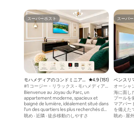
スーパーホスト
スーパー
スーパーホスト
スーパー
モハメディアのコンドミニア
レビュー151件、5つ
4.9 (151)
ベンスリ
ム
ニアム
#1 コージー・リラックス - モハメディア
オーシャン
公園と海の眺望
ベート屋
Bienvenue au Joyau du Parc, un
海に面し
appartement moderne, spacieux et
プールを
baigné de lumière, idéalement situé dans
マアパー
l’un des quartiers les plus recherchés de
を備えた
Mohammédia. À quelques minutes du
クセスで
眺め
·
近隣
·
徒歩移動のしやすさ
眺め
·
屋
Parc, de la plage et de toutes les
ルーム。
commodités, ce logement allie confort,
トテレビ、N
élégance et sérénité pour un séjour
備の整っ