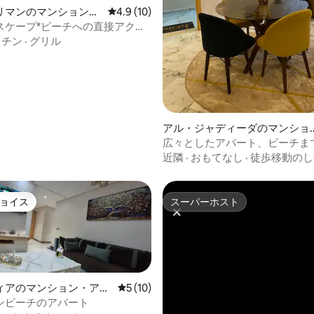
リマンのマンション・
レビュー10件、5つ星中4.9つ星の平均評価
4.9 (10)
スケープ*ビーチへの直接アクセ
ッチン
·
グリル
アル・ジャディーダのマンショ
ン・アパート
広々としたアパート、ビーチま
近隣
·
おもてなし
·
徒歩移動のし
ョイス
スーパーホスト
ョイス
スーパーホスト
ィアのマンション・アパ
レビュー10件、5つ星中5つ星の平均評価
5 (10)
ンビーチのアパート