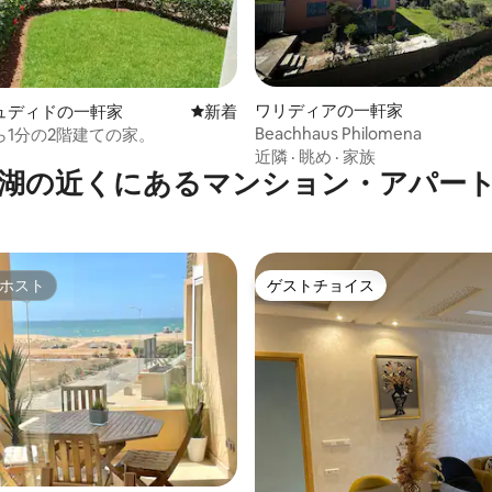
4.75つ星の平均評価
ワリディアの一軒家
ュディドの一軒家
新しい宿泊先
新着
Beachhaus Philomena
ら1分の2階建ての家。
近隣
·
眺め
·
家族
湖の近くにあるマンション・アパー
ホスト
ゲストチョイス
ホスト
ゲストチョイス
4.98つ星の平均評価