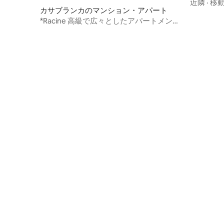
近隣
·
移
カサブランカのマンション・アパート
*Racine 高級で広々としたアパートメント
*