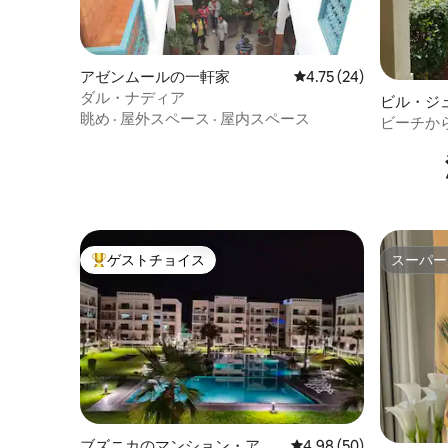
アゼンムールの一軒家
レビュー24件、5つ星中
4.75 (24)
ダル・ナディア
ビル・ジ
眺め
·
屋外スペース
·
屋内スペース
ビーチか
ゲストチョイス
スーパー
大好評のゲストチョイスです。
スーパー
ブズニカのマンション・アパ
レビュー50件、5つ星中
4.98 (50)