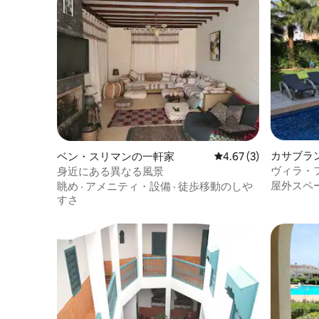
カサブラ
ベン・スリマンの一軒家
レビュー3件、5つ星中
4.67 (3)
ヴィラ・
身近にある異なる風景
屋外スペ
眺め
·
アメニティ・設備
·
徒歩移動のしや
すさ