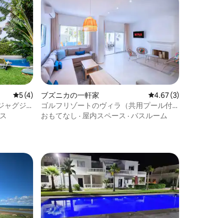
レビュー4件、5つ星中5つ星の平均評価
5 (4)
ブズニカの一軒家
レビュー3件、5つ星中
4.67 (3)
ジャグジ
ゴルフリゾートのヴィラ（共用プール付
き）
ス
おもてなし
·
屋内スペース
·
バスルーム