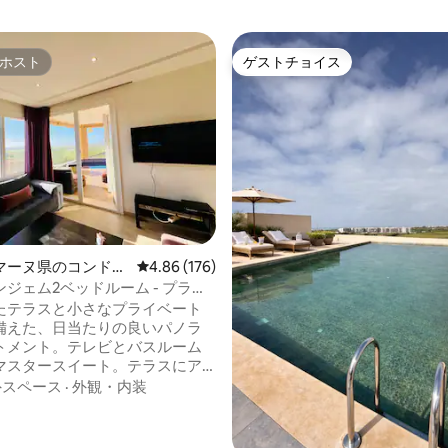
ホスト
ゲストチョイス
ホスト
ゲストチョイス
星中4.9つ星の平均評価
マーヌ県のコンドミ
レビュー176件、5つ星中4.86つ星の平均評価
4.86 (176)
ジェム2ベッドルーム - プライ
内プール＆オーシャンビュー
たテラスと小さなプライベート
備えた、日当たりの良いパノラ
トメント。テレビとバスルーム
マスタースイート。テラスにア
きる2つ目の寝室。2つ目のバス
外スペース
·
外観・内装
快適なリビングルーム、スマー
etflix、Wi-Fi、バー付きの設
たキッチン、中央空調。敷地内