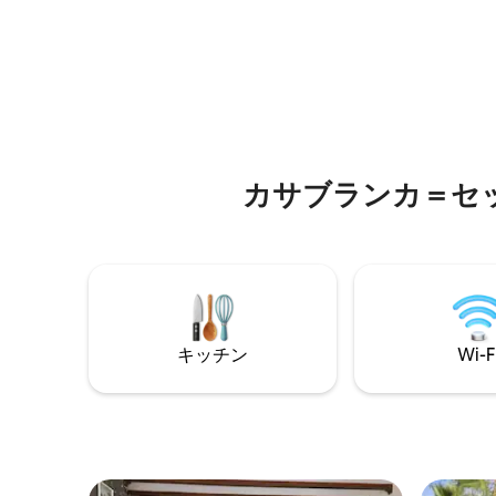
agréable. Que vous voyagiez en famille,
に駐車場
entre amis ou pour affaires, vous
れた安全
apprécierez son ambiance chaleureuse,
年中オー
ses équipements de qualité et son
ーチとブ
emplacement privilégié, à seulement 20
な静けさ
minutes de Casablanca.
カサブランカ＝セ
キッチン
Wi-F