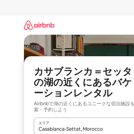
コ
ン
テ
ン
ツ
に
ス
キ
ッ
プ
カサブランカ＝セッタ
の湖の近くにあるバケ
ーションレンタル
Airbnbで湖の近くにあるユニークな宿泊施設
索・予約しよう
エリア
検索結果が表示されたら、上下の矢印キーを使っ