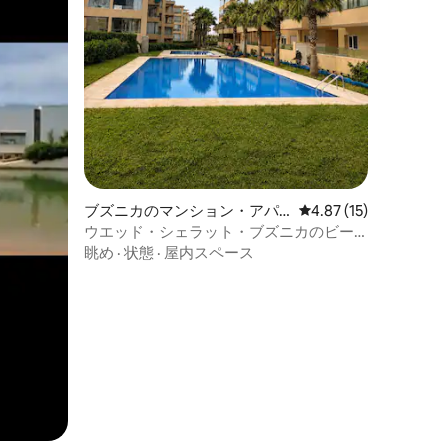
ブズニカのマンション・アパ
レビュー15件、5つ星
4.87 (15)
ート
ウエッド・シェラット・ブズニカのビー
チとプールでリラックス
眺め
·
状態
·
屋内スペース