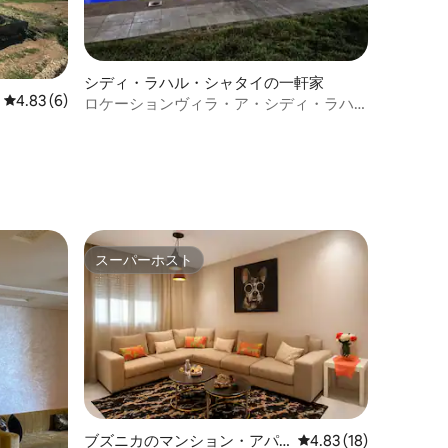
シディ・ラハル・シャタイの一軒家
レビュー6件、5つ星中4.83つ星の平均評価
4.83 (6)
ロケーションヴィラ・ア・シディ・ラハ
ル・ゴールデンビーチ
ト
スーパーホスト
スーパーホスト
ブズニカのマンション・アパ
レビュー18件、5つ星
4.83 (18)