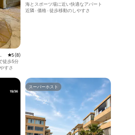
ート
海とスポーツ場に近い快適なアパート
近隣
·
価格
·
徒歩移動のしやすさ
レビュー8件、5つ星中5つ星の平均評価
5 (8)
で徒歩5分
やすさ
スーパーホスト
スーパーホスト