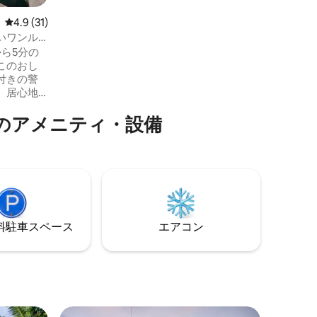
す。インターネット接続付きの仕事専用
レビュー31件、5つ星中4.9つ星の平均評価
4.9 (31)
スペース
いワンル
ら5分の
このおし
付きの警
。居心地
ングルー
のアメニティ・設備
備の整っ
無料駐車場を
ストラン、
、ブズニ
ラバトと
した滞在
す。
⁠車ス⁠ペ⁠ー⁠ス
エアコン