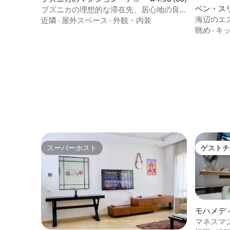
ベン・ス
ート
ブズニカの理想的な滞在先、居心地の良
アパート
海辺のエ
いアパート、プールビーチ
近隣
·
屋外スペース
·
外観・内装
ス*
眺め
·
キ
スーパーホスト
ゲストチ
スーパーホスト
ゲストチ
モハメデ
ート
マネスマ