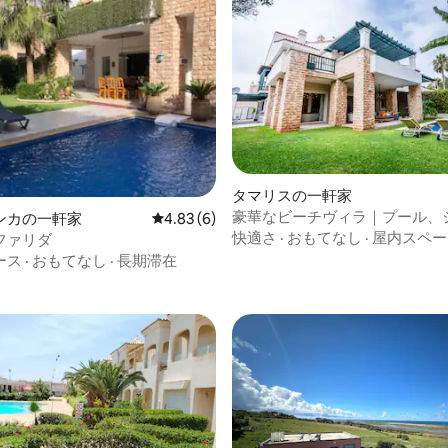
タマリスの一軒家
豪華なビーチヴィラ｜プール、
ンカの一軒家
レビュー6件、5つ星中4.83つ星の平均評価
4.83 (6)
4.67つ星の平均評価
ー、サウナ
快適さ
·
おもてなし
·
屋内スペー
ファリダ
ース
·
おもてなし
·
長期滞在