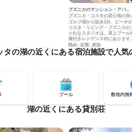
とガレージを備えた、柵で囲ま
な住宅地。大型共用プールは一
ブズニカのマンション・アパー
プンしています。シェラットビ
ト
ブズニカ・コスタの居心地の良
ズニカビーチまで数分。絶対的
ーム（屋上プール付き）
ゴルフ場から徒歩2分、ビーチか
。家族やカップルに最適です。
コスタ・リビング・ブズニカの
ゃれなスタジオは、屋上プール
備付きレジデンス内にあります
の良い寝室、エレガントなリビ
眺め
·
近隣
·
家族
ッタの湖の近くにある宿泊施設で人気
ム、設備の整ったキッチン、設
たテラス、Wi-Fi、Netflix、
完備。BIM、薬局、カフェ、レ
お店など、あらゆる施設に近く
カのカスバも隣接しています。
カサブランカの間でリラックス
をお過ごしいただくのに最適で
i
プール
敷地内無料駐
湖の近くにある貸別荘