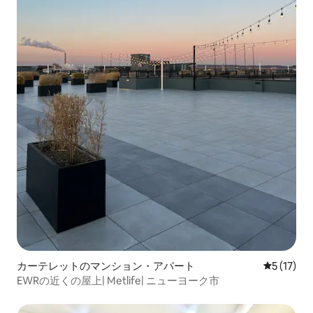
カーテレットのマンション・アパート
レビュー1
5 (17)
EWRの近くの屋上| Metlife| ニューヨーク市