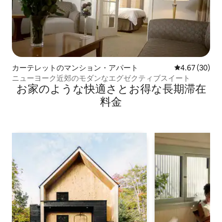
カーテレットのマンション・アパート
レビュー30件
4.67 (30)
ニューヨーク近郊のモダンなエグゼクティブスイート
お家のような快⁠適⁠さ⁠とお⁠得⁠な長⁠期⁠滞⁠在
料⁠金