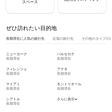
ス⁠ペ⁠ー⁠ス
ぜひ訪⁠れ⁠た⁠い目⁠的⁠地
長期滞在に人気の旅行先
近場の旅行先
その他のタ⁠イ⁠プ⁠の宿
ニューヨーク
バルセロナ
長期滞在
長期滞在
フィレンツェ
アテネ
長期滞在
長期滞在
マイアミ
モントリオール
長期滞在
長期滞在
シアトル
さらに表示
長期滞在