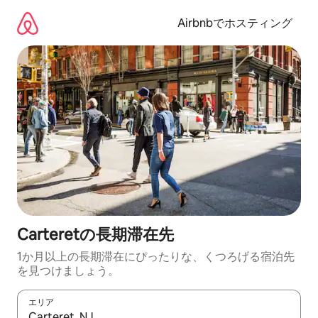
コ
ン
Airbnbでホスティング
テ
ン
ツ
に
ス
キ
ッ
プ
Carteretの長期滞在先
1か月以上の長期滞在にぴったりな、くつろげる宿泊先
を見つけましょう。
エリア
検索結果が表示されたら、上下の矢印キーを使って移動するか、