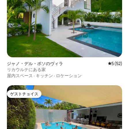
ジャノ・デル・ポソのヴィラ
レビュー5
5 (52)
リカウルテにある家
屋内スペース
·
キッチン
·
ロケーション
ゲストチョイス
ゲストチョイス