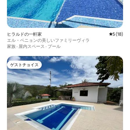
ヒラルドの一軒家
レビュー1
5 (18)
エル・ペニョンの美しいファミリーヴィラ
家族
·
屋内スペース
·
プール
ゲストチョイス
ゲストチョイス