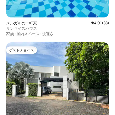
メルガルの一軒家
レビュー33件
4.91 (33)
サンライズハウス
家族
·
屋内スペース
·
快適さ
ゲストチョイス
ゲストチョイス