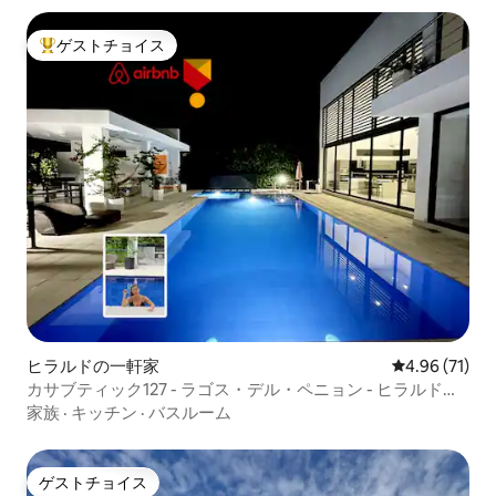
ゲストチョイス
大好評のゲストチョイスです。
ヒラルドの一軒家
レビュー71件
4.96 (71)
カサブティック127 - ラゴス・デル・ペニョン - ヒラルドッ
ト。
家族
·
キッチン
·
バスルーム
ゲストチョイス
ゲストチョイス