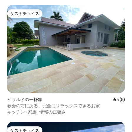
ゲストチョイス
ゲストチョイス
ヒラルドの一軒家
レビュー
5 (5)
教会の前にある、完全にリラックスできるお家
キッチン
·
家族
·
情報の正確さ
ゲストチョイス