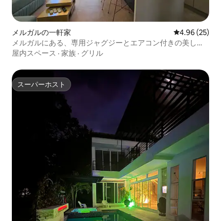
メルガルの一軒家
レビュー25件
4.96 (25)
メルガルにある、専用ジャグジーとエアコン付きの美しい
家
屋内スペース
·
家族
·
グリル
スーパーホスト
スーパーホスト