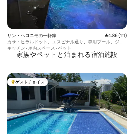
サン・ヘロニモの一軒家
レビュー111
4.86 (111)
カサ・ヒラルドット、エスピナル通り、専用プール、ジャ
グジー
キッチン
·
屋内スペース
·
ペット
家族やペットと泊まれる宿泊施設
ゲストチョイス
大好評のゲストチョイスです。