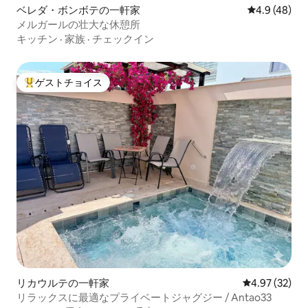
ベレダ・ボンボテの一軒家
レビュー48
4.9 (48)
メルガールの壮大な休憩所
キッチン
·
家族
·
チェックイン
ゲストチョイス
大好評のゲストチョイスです。
リカウルテの一軒家
レビュー32件
4.97 (32)
リラックスに最適なプライベートジャグジー / Antao33