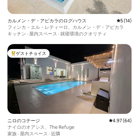
カルメン・デ・アピカラのログハウス
レビュー1
5 (14)
フィンカ・エル・レティーロ、カルメン・デ・アピカラ
キッチン
·
屋内スペース
·
就寝環境のクオリティ
ゲストチョイス
大好評のゲストチョイスです。
ニロのコテージ
レビュー64件
4.97 (64)
ナイロのオアシス、The Refuge
家族
·
屋内スペース
·
近隣