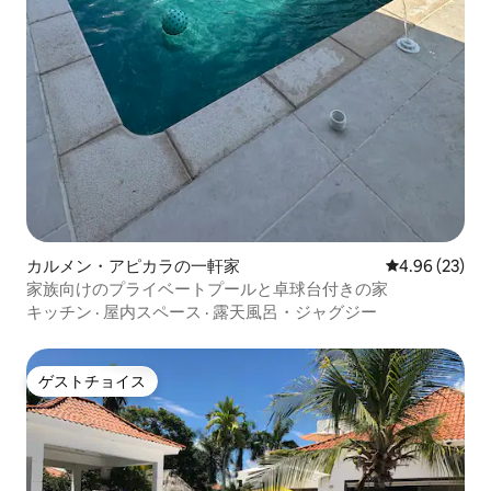
カルメン・アピカラの一軒家
レビュー23件
4.96 (23)
家族向けのプライベートプールと卓球台付きの家
キッチン
·
屋内スペース
·
露天風呂・ジャグジー
ゲストチョイス
ゲストチョイス