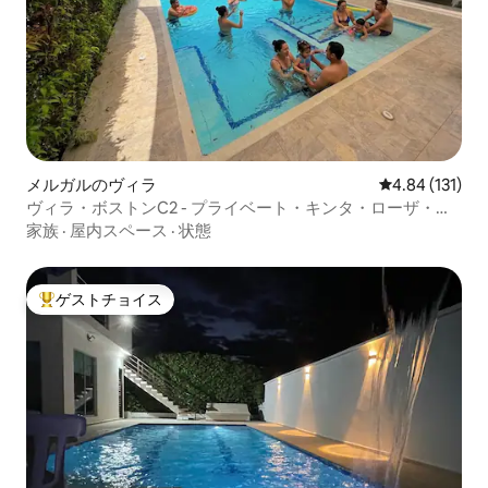
メルガルのヴィラ
レビュー131件
4.84 (131)
ヴィラ・ボストンC2 - プライベート・キンタ・ローザ・メ
ルガル
家族
·
屋内スペース
·
状態
ゲストチョイス
大好評のゲストチョイスです。