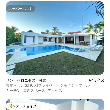
スーパーホスト
スーパーホスト
サン・ヘロニモの一軒家
レビュー46
4.8 (46)
素晴らしい家| 10人|プライベートジャグジープール
キッチン
·
屋内スペース
·
アクセス
ゲストチョイス
大好評のゲストチョイスです。