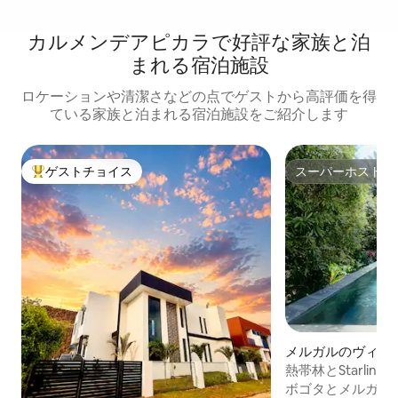
カルメンデアピカラで好評な家族と泊
まれる宿泊施設
ロケーションや清潔さなどの点でゲストから高評価を得
ている家族と泊まれる宿泊施設をご紹介します
ゲストチョイス
スーパーホスト
大好評のゲストチョイスです。
スーパーホスト
メルガルのヴィラ
熱帯林とStarlink
い！
ボゴタとメルガル