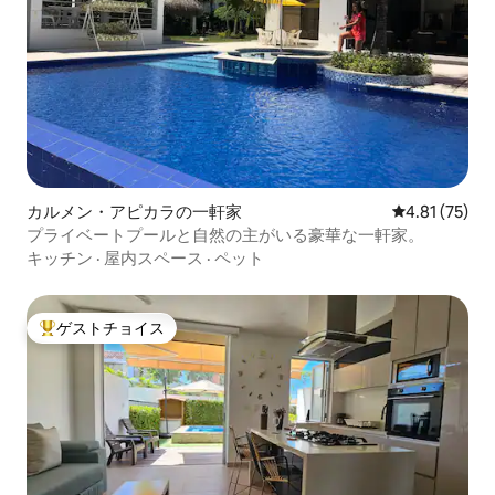
カルメン・アピカラの一軒家
レビュー75件
4.81 (75)
プライベートプールと自然の主がいる豪華な一軒家。
キッチン
·
屋内スペース
·
ペット
ゲストチョイス
大好評のゲストチョイスです。