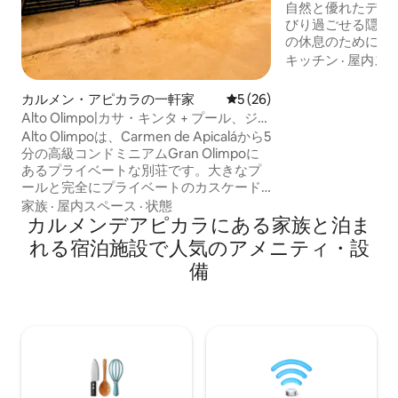
自然と優れたデザ
びり過ごせる隠れ
の休息のために建
ライベートな場所です。 塩水
キッチン
·
屋内ス
ばで過ごしたり、
素晴らしいサウン
カルメン・アピカラの一軒家
レビュー26件、5つ星中5つ
5 (26)
を楽しんだりしま
Alto Olimpo|カサ・キンタ + プール、ジャ
がスローダウンを
グジー、ビリヤード
Alto Olimpoは、Carmen de Apicaláから5
Starlinkがあ
分の高級コンドミニアムGran Olimpoに
ンラインを楽しめ
あるプライベートな別荘です。大きなプ
族、あるいは日常
ールと完全にプライベートのカスケード
たい方に最適です
型ジャグジー、バーベキュー、ビリヤー
家族
·
屋内スペース
·
状態
ド、ボウリング、ラナ、ボードゲームを
カルメンデアピカラにある家族と泊ま
お楽しみください。専用バスルーム、エ
れる宿泊施設で人気のアメニティ・設
アコン、遮光カーテン、テレビ、設備の
備
整ったキッチン、緑地、駐車場、24時間
年中無休のセキュリティを備えた5室の客
室があります。家族や友人と一緒に、完
全な快適さの中で休息したり、お祝いし
たり、時間を過ごしたりするのに理想的
です。 インスタ @buenavistacasaquinta