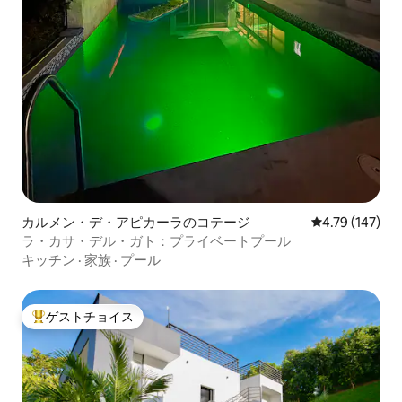
カルメン・デ・アピカーラのコテージ
レビュー147件
4.79 (147)
ラ・カサ・デル・ガト：プライベートプール
キッチン
·
家族
·
プール
ゲストチョイス
大好評のゲストチョイスです。