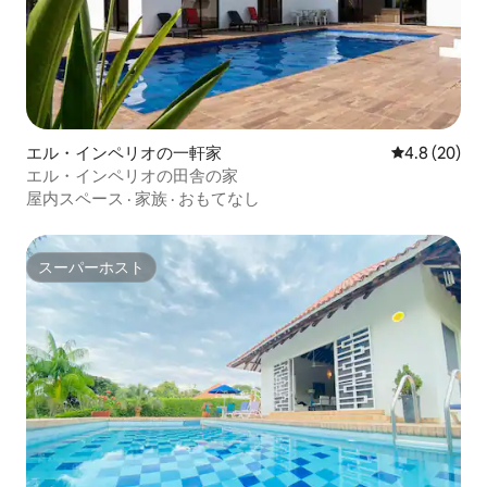
エル・インペリオの一軒家
レビュー20
4.8 (20)
エル・インペリオの田舎の家
屋内スペース
·
家族
·
おもてなし
スーパーホスト
スーパーホスト