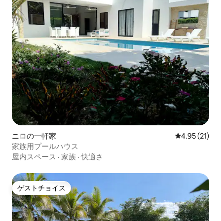
ニロの一軒家
レビュー21件
4.95 (21)
家族用プールハウス
屋内スペース
·
家族
·
快適さ
ゲストチョイス
ゲストチョイス