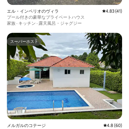
エル・インペリオのヴィラ
レビュー41件
4.83 (41)
プール付きの豪華なプライベートハウス
家族
·
キッチン
·
露天風呂・ジャグジー
スーパーホスト
スーパーホスト
メルガルのコテージ
レビュー60
4.8 (60)