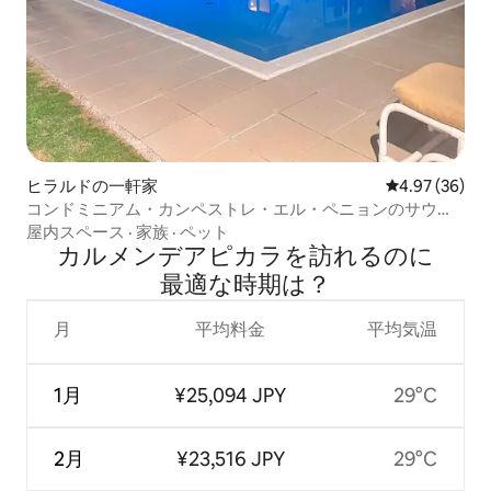
ヒラルドの一軒家
レビュー36件
4.97 (36)
コンドミニアム・カンペストレ・エル・ペニョンのサウナ
付きの家
屋内スペース
·
家族
·
ペット
カルメンデアピカラを訪⁠れ⁠るの⁠に
最⁠適⁠な時⁠期⁠は⁠？
月
平均料金
平均気温
1月
¥25,094 JPY
29°C
2月
¥23,516 JPY
29°C