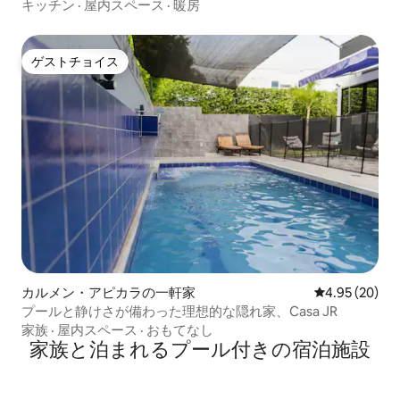
キッチン
·
屋内スペース
·
暖房
ゲストチョイス
ゲストチョイス
カルメン・アピカラの一軒家
レビュー20件
4.95 (20)
プールと静けさが備わった理想的な隠れ家、Casa JR
家族
·
屋内スペース
·
おもてなし
家族と泊まれるプール付きの宿泊施設