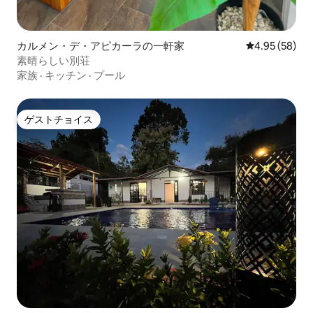
カルメン・デ・アピカーラの一軒家
レビュー58件
4.95 (58)
素晴らしい別荘
家族
·
キッチン
·
プール
ゲストチョイス
ゲストチョイス