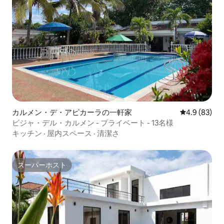
カルメン・デ・アピカーラの一軒家
レビュー83
4.9 (83)
ビジャ・デル・カルメン - プライベート - 13名様
キッチン
·
屋内スペース
·
清潔さ
スーパーホスト
スーパーホスト