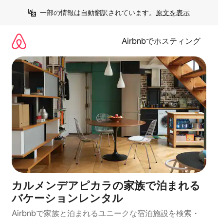
コ
一部の情報は自動翻訳されています。
原文を表示
ン
テ
ン
Airbnbでホスティング
ツ
に
ス
キ
ッ
プ
カルメンデアピカラの家族で泊まれる
バケーションレンタル
Airbnbで家族と泊まれるユニークな宿泊施設を検索・