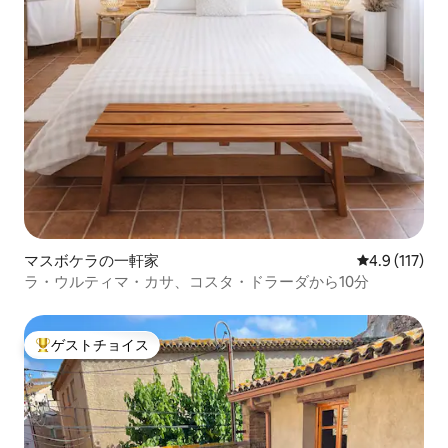
マスボケラの一軒家
レビュー117
4.9 (117)
ラ・ウルティマ・カサ、コスタ・ドラーダから10分
ゲストチョイス
大好評のゲストチョイスです。