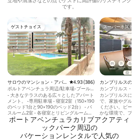
立地や清潔さなどの点でゲストに高評価のリスティング
です。
ゲストチョイス
スーパーホスト
ゲストチョイス
スーパーホスト
サロウのマンション・アパ
レビュー386件、5つ星中4.93
4.93 (386)
カンブリルスの一
ート
ポルトアベンチュラ周辺/駐車場-プール-
カンブリルス・ビーチ
Wi-Fi-A/A-暖房
ール • バーベキュー
- 大きなテラスのある広々としたアパート
カンブリルスにあ
メント。 -専用駐車場 - 寝室2室（150×190
で、家族やグルー
のベッド1台と90×190のベッド2台） - バ
ください。ビーチ
スルーム2室 - 各寝室とリビングルームに
かな環境で、プラ
ポートアベンチュラカリブアクアティ
エアコンと暖房 - 各部屋にシーリングフ
園、バーベキュー
ァン - Wi-Fi（300MB ファイバー） - キッ
さい。 快適な寝室🛏️4部屋 🏊 専用プール
ックパーク⁠周⁠辺⁠の
チン、食器洗い機、洗濯機、アイロン、
🍽️ 屋外バーベキュ
バ⁠ケ⁠ー⁠シ⁠ョ⁠ン⁠レ⁠ン⁠タ⁠ル⁠で人⁠気⁠の
シーツ、タオル、コーヒーメーカー - 寝
レビとダイニング