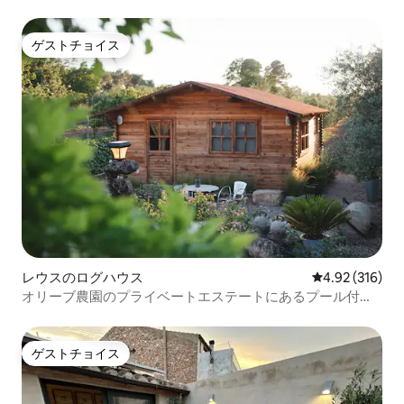
ゲストチョイス
ゲストチョイス
レウスのログハウス
レビュー316件
4.92 (316)
オリーブ農園のプライベートエステートにあるプール付き
の素朴な一軒家
ゲストチョイス
ゲストチョイス