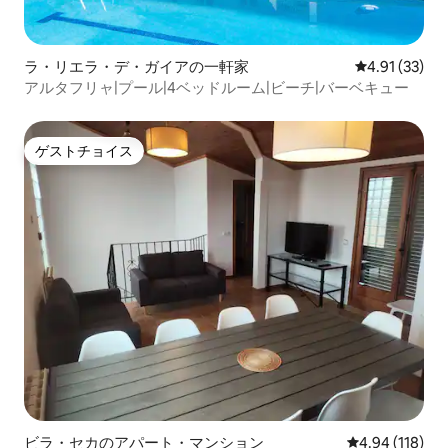
ラ・リエラ・デ・ガイアの一軒家
レビュー33件
4.91 (33)
アルタフリャ|プール|4ベッドルーム|ビーチ|バーベキュー
ゲストチョイス
ゲストチョイス
ビラ・セカのアパート・マンション
レビュー118件
4.94 (118)