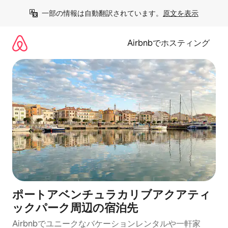
コ
一部の情報は自動翻訳されています。
原文を表示
ン
テ
ン
Airbnbでホスティング
ツ
に
ス
キ
ッ
プ
ポートアベンチュラカリブアクアティ
ックパーク⁠周⁠辺⁠の宿⁠泊⁠先
Airbnbでユニークなバ⁠ケ⁠ー⁠シ⁠ョ⁠ンレ⁠ン⁠タ⁠ルや一⁠軒⁠家