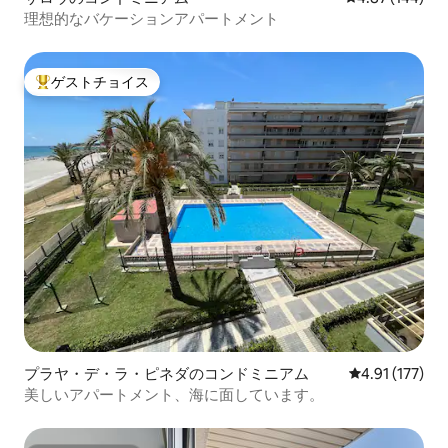
理想的なバケーションアパートメント
ゲストチョイス
大好評のゲストチョイスです。
プラヤ・デ・ラ・ピネダのコンドミニアム
レビュー177
4.91 (177)
美しいアパートメント、海に面しています。