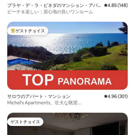
プラヤ・デ・ラ・ピネダのマンション・アパ
レビュー148件
4.85 (148)
ート
ビーチ＆楽しい：居心地の良いワンルーム
ゲストチョイス
大好評のゲストチョイスです。
サロウのアパート・マンション
レビュー301件
4.96 (301)
Michel's Apartments、壮大な眺望...
ゲストチョイス
ゲストチョイス