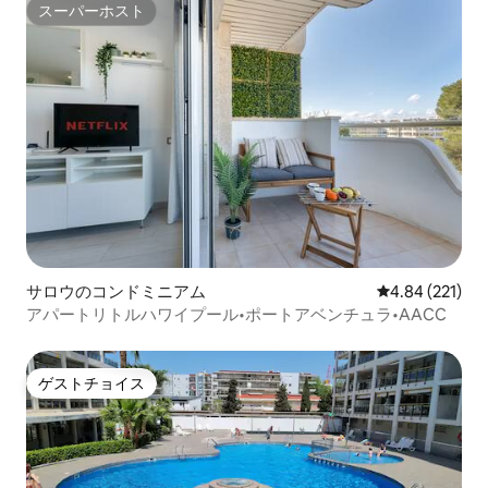
スーパーホスト
スーパーホスト
サロウのコンドミニアム
レビュー221件
4.84 (221)
アパートリトルハワイプール•ポートアベンチュラ•AACC
ゲストチョイス
ゲストチョイス