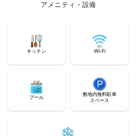
室とリビングルームにテレビ。 - プー
ア⁠メ⁠ニ⁠テ⁠ィ⁠・⁠設⁠備
ングルーム 設備・
ル：5月から10月まで 営業時間：午前 9 時
チン 🌿 テラスと庭 💻 
～午後 11 時 -ポートアドベンチャー、フ
り注ぐ休暇、リラ
ェラーリ、コスタカリベ、ビーチ、鉄道
家族との時間に最
駅まで徒歩15分
ダでの休暇が待っ
キッチン
Wi-Fi
敷地内無料駐⁠車
プール
ス⁠ペ⁠ー⁠ス