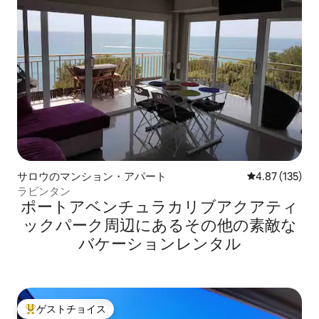
サロウのマンション・アパート
レビュー135件
4.87 (135)
ラビンタン
ポートアベンチュラカリブアクアティ
ックパーク⁠周⁠辺⁠に⁠あ⁠るそ⁠の⁠他⁠の素⁠敵⁠な
バ⁠ケ⁠ー⁠シ⁠ョ⁠ン⁠レ⁠ン⁠タ⁠ル
ゲストチョイス
大好評のゲストチョイスです。