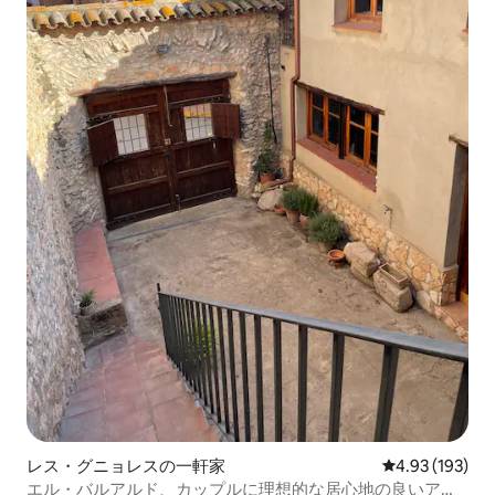
レス・グニョレスの一軒家
レビュー193件
4.93 (193)
エル・バルアルド、カップルに理想的な居心地の良いアパ