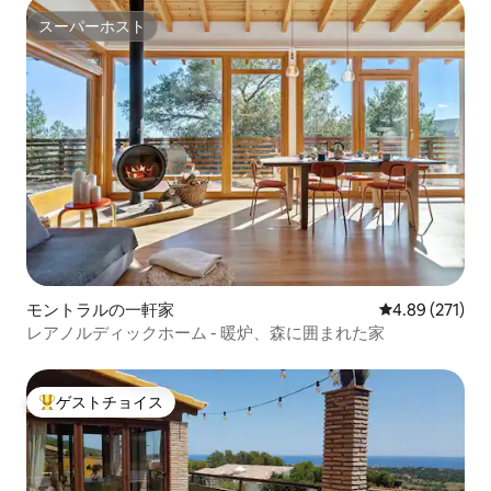
スーパーホスト
スーパーホスト
モントラルの一軒家
レビュー271件
4.89 (271)
レアノルディックホーム - 暖炉、森に囲まれた家
ゲストチョイス
大好評のゲストチョイスです。