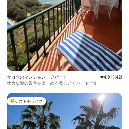
サロウのマンション・アパート
レビュー142件
4.91 (142)
壮大な海の景色を楽しめる美しいアパートです
ゲストチョイス
大好評のゲストチョイスです。