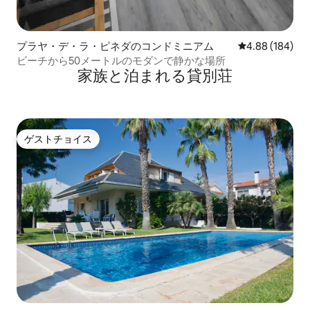
プラヤ・デ・ラ・ピネダのコンドミニアム
レビュー184件
4.88 (184)
ビーチから50メートルのモダンで静かな場所
家族と泊まれる貸別荘
ゲストチョイス
ゲストチョイス