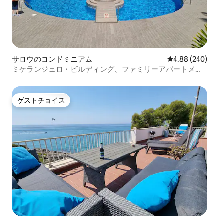
サロウのコンドミニアム
レビュー240件
4.88 (240)
ミケランジェロ・ビルディング、ファミリーアパートメン
ト 111
ゲストチョイス
ゲストチョイス