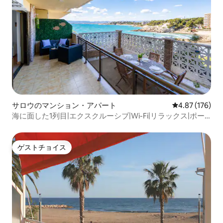
サロウのマンション・アパート
レビュー176件
4.87 (176)
海に面した1列目|エクスクルーシブ|Wi-Fi|リラックス|ポー
トアヴェントゥラ|AA
ゲストチョイス
ゲストチョイス