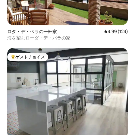
ロダ・デ・ベラの一軒家
レビュー124件
4.99 (124)
海を望むローダ・デ・バラの家
ゲストチョイス
大好評のゲストチョイスです。