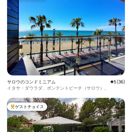
サロウのコンドミニアム
レビュー3
5 (36)
イタサ・ダウラダ、ポンテントビーチ（サロウ）。
ゲストチョイス
大好評のゲストチョイスです。