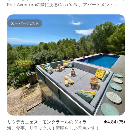
Port Aventuraの隣にあるCasa YaYa、アパートメント...
スーパーホスト
スーパーホスト
リウデカニェス・モンクラールのヴィラ
レビュー75件
4.84 (75)
海、食事、リラックス！素晴らしい景色です！