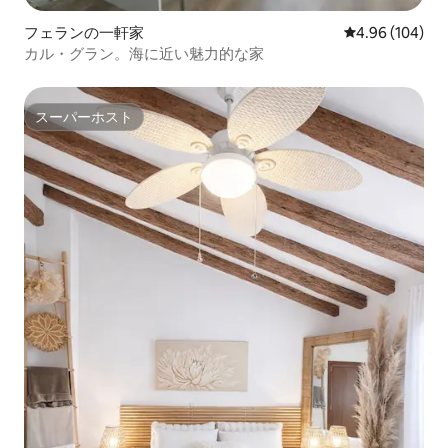
フェランの一軒家
レビュー104件
4.96 (104)
カル・グラン。海に近い魅力的な家
スーパーホスト
スーパーホスト