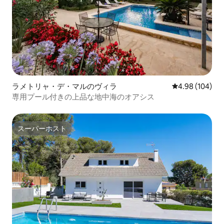
ラメトリャ・デ・マルのヴィラ
レビュー104件
4.98 (104)
専用プール付きの上品な地中海のオアシス
スーパーホスト
スーパーホスト