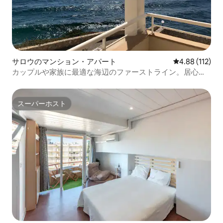
サロウのマンション・アパート
レビュー112件
4.88 (112)
カップルや家族に最適な海辺のファーストライン。居心地
が良いです。
スーパーホスト
スーパーホスト