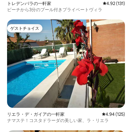
トレデンバラの一軒家
レビュー131
4.92 (131)
ビーチから3分のプール付きプライベートヴィラ
ゲストチョイス
ゲストチョイス
リエラ・デ・ガイアの一軒家
レビュー125件
4.94 (125)
ナマステ！コスタドラーダの美しい家、ラ・リエラ