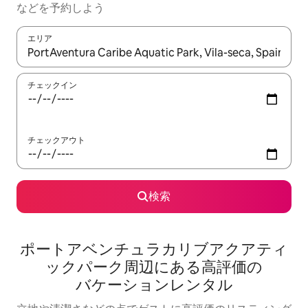
な⁠ど⁠を予⁠約⁠し⁠よ⁠う
エリア
検索結果が表示されたら、上下の矢印キーを使って移動するか、
チェックイン
チェックアウト
検索
ポートアベンチュラカリブアクアティ
ックパーク⁠周⁠辺⁠に⁠あ⁠る高⁠評⁠価⁠の
バ⁠ケ⁠ー⁠シ⁠ョ⁠ン⁠レ⁠ン⁠タ⁠ル