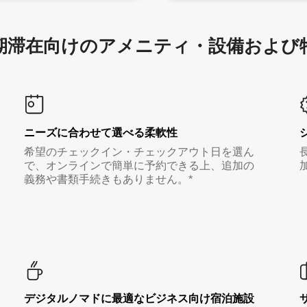
滞在向け⁠のア⁠メ⁠ニ⁠テ⁠ィ⁠・設⁠備⁠および
ニーズに合わせて選べる柔軟性
希望のチェックイン・チェックアウト日を選ん
で、オンラインで簡単に予約できる上、追加の
義務や書類手続きもありません。*
デジタルノマド⁠に最⁠適⁠なビ⁠ジ⁠ネ⁠ス⁠向⁠け宿⁠泊⁠施⁠設