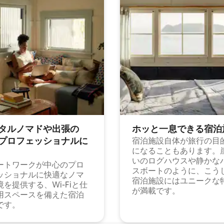
タルノマドや出⁠張⁠の
ホッと一⁠息⁠で⁠き⁠る宿⁠泊
⁠ロ⁠フ⁠ェ⁠ッ⁠シ⁠ョ⁠ナ⁠ル⁠に
宿泊施設自体が旅行の目
になることもあります。
いのログハウスや静かな
ートワークが中心のプロ
スボートのように、こう
ッショナルに快適なノマ
宿泊施設にはユニークな
境を提供する、Wi-Fiと仕
が満載です。
用スペースを備えた宿泊
です。