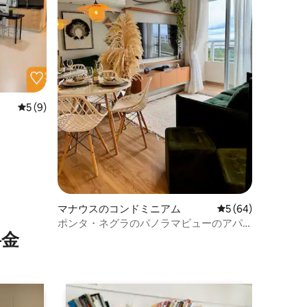
レビュー9件、5つ星中5つ星の平均評価
5 (9)
マナウスのコンドミニアム
レビュー64件、5
5 (64)
ポンタ・ネグラのパノラマビューのアパ
⁠金
ート