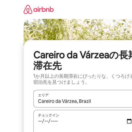
コ
ン
テ
ン
ツ
に
ス
キ
ッ
Careiro da Várzeaの
プ
滞在先
1か月以上の長期滞在にぴったりな、くつろげ
宿泊先を見つけましょう。
エリア
検索結果が表示されたら、上下の矢印キーを使っ
チェックイン