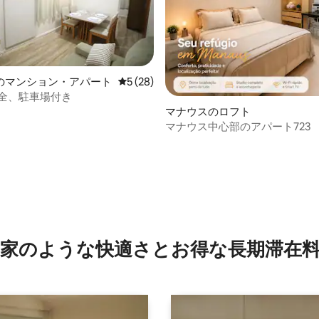
のマンション・アパート
レビュー28件、5つ星中5つ星の平均評価
5 (28)
 完全、駐車場付き
つ星中5つ星の平均評価
マナウスのロフト
マナウス中心部のアパート723
家のような快⁠適⁠さ⁠とお⁠得⁠な長⁠期⁠滞⁠在料