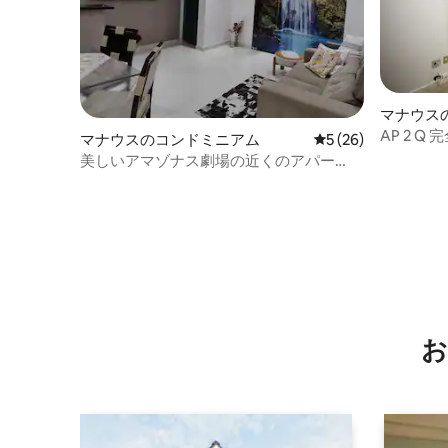
マナウス
AP 2 Q
マナウスのコンドミニアム
レビュー26件、5
5 (26)
美しいアマゾナス劇場の近くのアパー
ト。
お