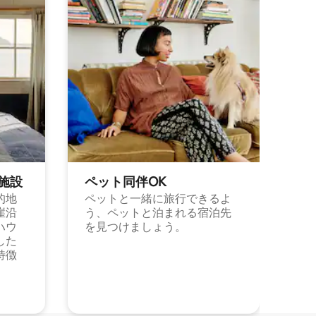
施⁠設
ペット同⁠伴OK
的地
ペットと一緒に旅行できるよ
崖沿
う、ペットと泊まれる宿泊先
ハウ
を見つけましょう。
した
特徴