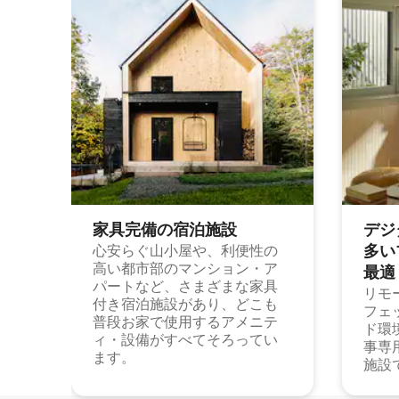
家具完備の宿⁠泊⁠施⁠設
デジ
多⁠いプ
心安らぐ山小屋や、利便性の
高い都市部のマンション・ア
最⁠適
パートなど、さまざまな家具
リモ
付き宿泊施設があり、どこも
フェ
普段お家で使用するアメニテ
ド環
ィ・設備がすべてそろってい
事専
ます。
施設