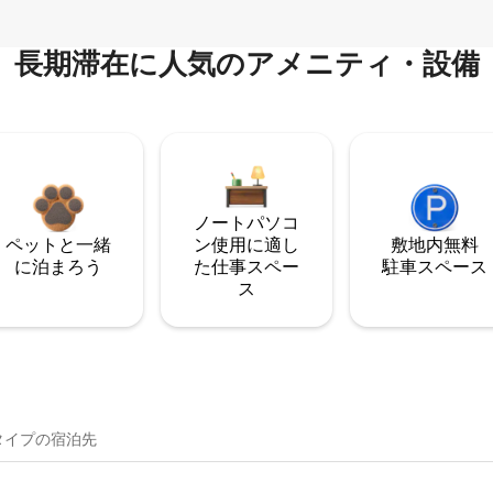
長期滞在に人気のアメニティ・設備
ノートパソコ
ペットと一緒
ン使用に適し
敷地内無料
に泊まろう
た仕事スペー
駐⁠車ス⁠ペ⁠ー⁠ス
ス
イ⁠プ⁠の宿⁠泊⁠先