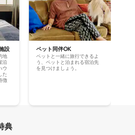
施⁠設
ペット同⁠伴OK
的地
ペットと一緒に旅行できるよ
崖沿
う、ペットと泊まれる宿泊先
ハウ
を見つけましょう。
した
特徴
特⁠典