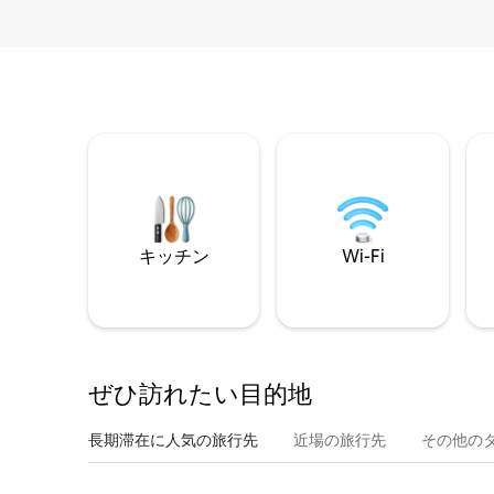
キッチン
Wi-Fi
ぜひ訪⁠れ⁠た⁠い目⁠的⁠地
長期滞在に人気の旅行先
近場の旅行先
その他のタ⁠