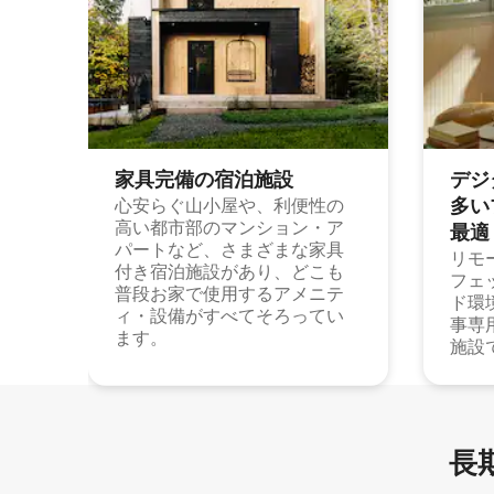
家具完備の宿⁠泊⁠施⁠設
デジ
多⁠いプ
心安らぐ山小屋や、利便性の
高い都市部のマンション・ア
最⁠適
パートなど、さまざまな家具
リモ
付き宿泊施設があり、どこも
フェ
普段お家で使用するアメニテ
ド環
ィ・設備がすべてそろってい
事専
ます。
施設
長期