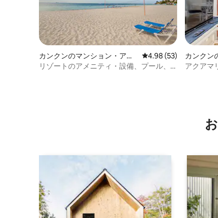
カンクンのマンション・アパ
レビュー53件、5つ星中
4.98 (53)
カンクン
ート
リゾートのアメニティ・設備、プール、
アクアマ
ビーチ、キッチン
お