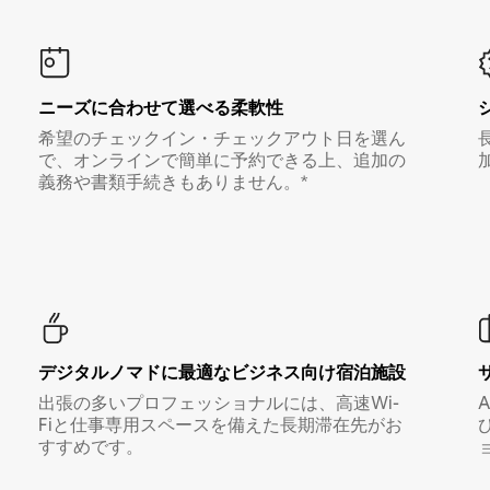
ニーズに合わせて選べる柔軟性
希望のチェックイン・チェックアウト日を選ん
で、オンラインで簡単に予約できる上、追加の
義務や書類手続きもありません。*
デジタルノマド⁠に最⁠適⁠なビ⁠ジ⁠ネ⁠ス⁠向⁠け宿⁠泊⁠施⁠設
出張の多いプロフェッショナルには、高速Wi-
Fiと仕事専用スペースを備えた長期滞在先がお
すすめです。