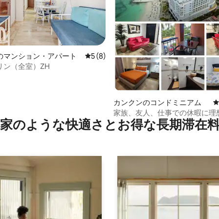
4.98つ星の平均評価
のマンション・アパート
レビュー8件、5つ星中5つ星の平均評価
5 (8)
リン（全室）ZH
カンクンのコンドミニアム
家族、友人、仕事での休暇に理
家のような快⁠適⁠さ⁠とお⁠得⁠な長⁠期⁠滞⁠在料
イート