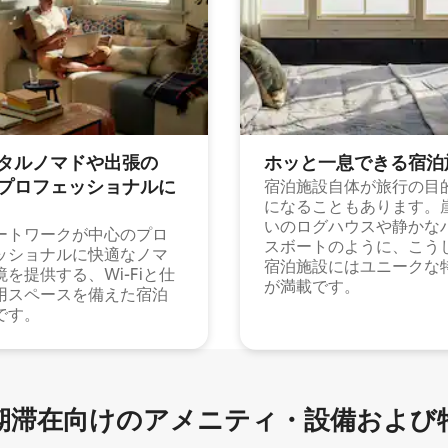
タルノマドや出⁠張⁠の
ホッと一⁠息⁠で⁠き⁠る宿⁠泊
⁠ロ⁠フ⁠ェ⁠ッ⁠シ⁠ョ⁠ナ⁠ル⁠に
宿泊施設自体が旅行の目
になることもあります。
いのログハウスや静かな
ートワークが中心のプロ
スボートのように、こう
ッショナルに快適なノマ
宿泊施設にはユニークな
境を提供する、Wi-Fiと仕
が満載です。
用スペースを備えた宿泊
です。
滞在向け⁠のア⁠メ⁠ニ⁠テ⁠ィ⁠・設⁠備⁠および