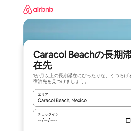
コ
ン
テ
ン
ツ
に
ス
キ
ッ
Caracol Beachの長期
プ
在先
1か月以上の長期滞在にぴったりな、くつろげ
宿泊先を見つけましょう。
エリア
検索結果が表示されたら、上下の矢印キーを使っ
チェックイン