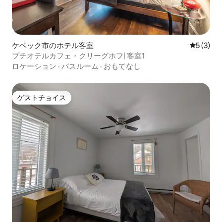
ケベック市のホテル客室
レビュー
5 (3)
プチオテルカフェ・クリーグホフ| 客室1
ロケーション
·
バスルーム
·
おもてなし
ゲストチョイス
ゲストチョイス