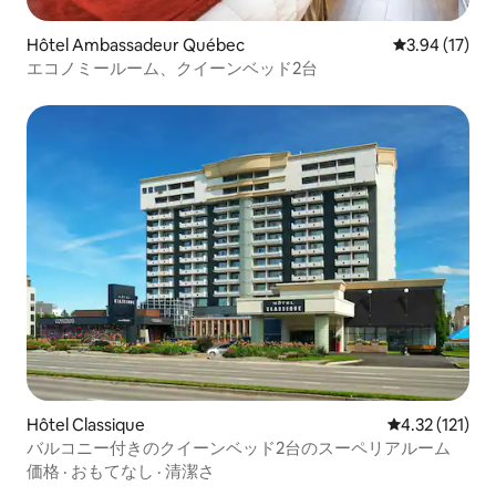
Hôtel Ambassadeur Québec
レビュー17件
3.94 (17)
エコノミールーム、クイーンベッド2台
Hôtel Classique
レビュー121
4.32 (121)
バルコニー付きのクイーンベッド2台のスーペリアルーム
価格
·
おもてなし
·
清潔さ