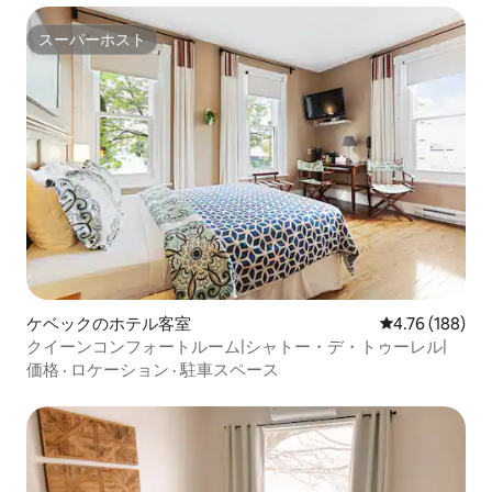
スーパーホスト
スーパーホスト
ケベックのホテル客室
レビュー188件
4.76 (188)
クイーンコンフォートルーム|シャトー・デ・トゥーレル|
価格
·
ロケーション
·
駐車スペース