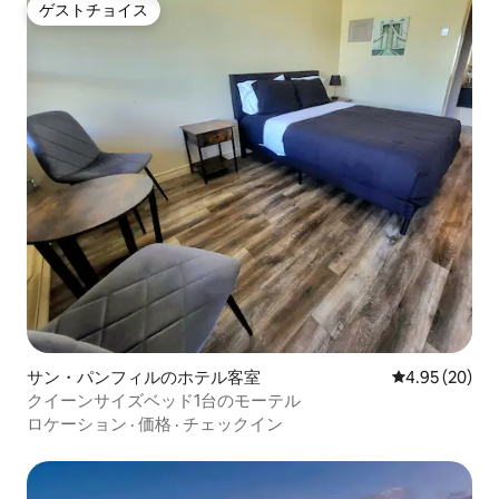
ゲストチョイス
ゲストチョイス
サン・パンフィルのホテル客室
レビュー20件
4.95 (20)
クイーンサイズベッド1台のモーテル
ロケーション
·
価格
·
チェックイン