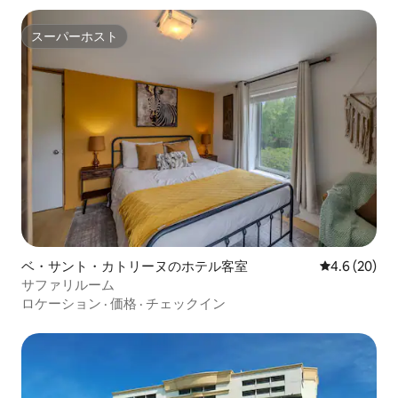
スーパーホスト
スーパーホスト
ベ・サント・カトリーヌのホテル客室
レビュー20
4.6 (20)
サファリルーム
ロケーション
·
価格
·
チェックイン