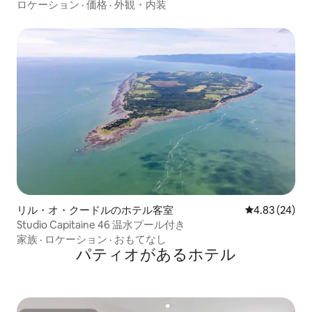
ロケーション
·
価格
·
外観・内装
リル・オ・クードルのホテル客室
レビュー24件
4.83 (24)
Studio Capitaine 46 温水プール付き
家族
·
ロケーション
·
おもてなし
パティオがあるホ⁠テ⁠ル