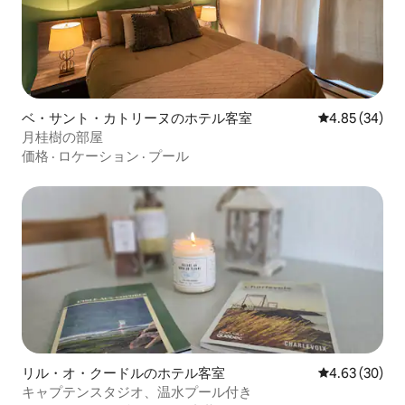
ベ・サント・カトリーヌのホテル客室
レビュー34件
4.85 (34)
月桂樹の部屋
価格
·
ロケーション
·
プール
リル・オ・クードルのホテル客室
レビュー30件
4.63 (30)
キャプテンスタジオ、温水プール付き