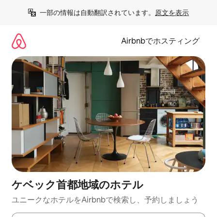
コ
一部の情報は自動翻訳されています。
原文を表示
ン
テ
ン
Airbnbでホスティング
ツ
に
ス
キ
ッ
プ
ケベック首都地域のホ⁠テ⁠ル
ユニークなホ⁠テ⁠ル⁠をAirbnb⁠で検⁠索⁠し⁠、予⁠約し⁠ま⁠し⁠ょ⁠う