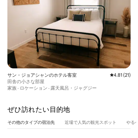
サン・ジョアシャンのホテル客室
レビュー21件
4.81 (21)
田舎の小さな部屋
家族
·
ロケーション
·
露天風呂・ジャグジー
ぜひ訪⁠れ⁠た⁠い目⁠的⁠地
その他のタ⁠イ⁠プ⁠の宿⁠泊⁠先
近場で人気の観光スポット
やる