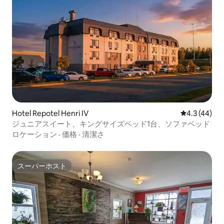
Hotel Repotel Henri IV
レビュー44
4.3 (44)
ジュニアスイート、キングサイズベッド1台、ソファベッド
ロケーション
·
価格
·
清潔さ
スーパーホスト
スーパーホスト