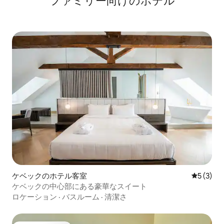
ファミリー向⁠け⁠のホ⁠テ⁠ル
ケベックのホテル客室
レビュー
5 (3)
ケベックの中心部にある豪華なスイート
ロケーション
·
バスルーム
·
清潔さ