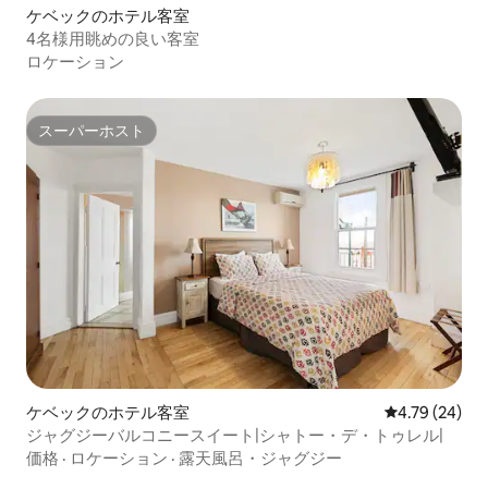
ケベックのホテル客室
4名様用眺めの良い客室
ロケーション
スーパーホスト
スーパーホスト
ケベックのホテル客室
レビュー24件
4.79 (24)
ジャグジーバルコニースイート|シャトー・デ・トゥレル|
価格
·
ロケーション
·
露天風呂・ジャグジー