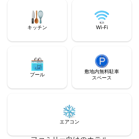
れています** ***禁煙***
*246621
キッチン
Wi-Fi
敷地内無料駐⁠車
プール
ス⁠ペ⁠ー⁠ス
エアコン