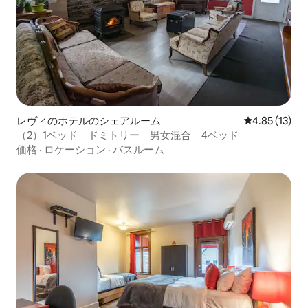
レヴィのホテルのシェアルーム
レビュー13件
4.85 (13)
（2）1ベッド ドミトリー 男女混合 4ベッド
価格
·
ロケーション
·
バスルーム