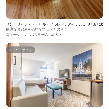
サン・ジャン・ド・リル・ドルレアンのホテル
レビュー3件
4.67 (3)
客室
快適なお部屋 – 穏やかで安らぎの空間
ロケーション
·
バスルーム
·
清潔さ
スーパーホスト
スーパーホスト