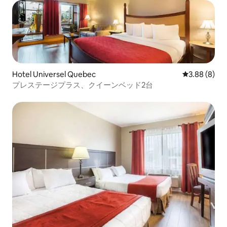
Hotel Universel Quebec
レビュー8件
3.88 (8)
プレステージプラス、クイーンベッド2台