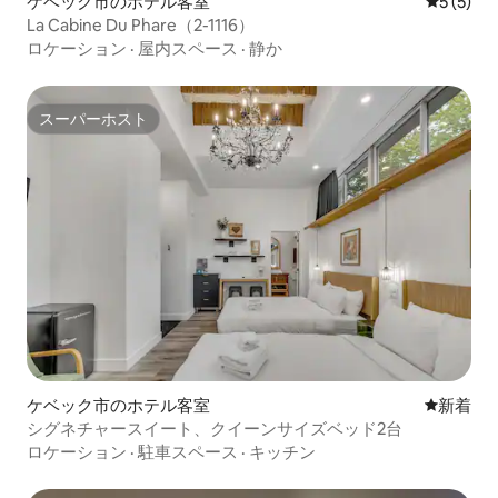
ケベック市のホテル客室
レビュー
5 (5)
La Cabine Du Phare（2-1116）
ロケーション
·
屋内スペース
·
静か
スーパーホスト
スーパーホスト
ケベック市のホテル客室
新しい宿
新着
シグネチャースイート、クイーンサイズベッド2台
ロケーション
·
駐車スペース
·
キッチン