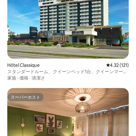
Hôtel Classique
レビュー121
4.32 (121)
スタンダードルーム、クイーンベッド1台、クイーンマーフ
ィーベッド1台
家族
·
価格
·
清潔さ
スーパーホスト
スーパーホスト