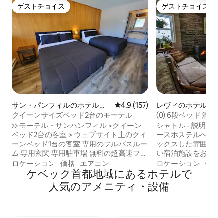
ゲストチョイス
ゲストチョイス
ゲストチョイス
ゲストチョイス
サン・パンフィルのホテル客
レビュー157件、5つ星中4.9
4.9 (157)
レヴィのホテルの
室
クイーンサイズベッド2台のモーテル
(0) 6段ベッド 混合
>>>> モーテル・サンパンフィル >クイーン
シャトル - 説明の下部を参照
ベッド2台の客室 > ウェブサイト上のクイ
ースホステルへよ
ーンベッド1台の客室 専用のフルバスルー
ックスした雰囲気
ム 専用玄関 専用駐車場 無料の超高速ファ
い宿泊施設をお楽し
イバーWi-Fi スーパースクリーン付きケー
に清潔で快適なこ
ロケーション
·
価格
·
エアコン
ロケーション
·
価
ブルテレビ 小型冷蔵庫と電子レンジ 乾燥
ケベック首都地域にあるホ⁠テ⁠ル⁠で
ーな人々と出会う
機 コーヒーテーブルと椅子2脚 寝具とタ
す。 スーパーマーケット、自転車ショッ
人⁠気⁠のア⁠メ⁠ニ⁠テ⁠ィ⁠・設⁠備
オルが含まれています 石鹸、シャンプ
プ、病院、薬局、
ー、トイレットペーパー付き >>>> 連邦のト
ブ、ガソリンスタ
レイルへの直接アクセス iQuadとiモータ
ます さらに 素晴
スノーホーワ<<<< ** ペットの同伴は禁止さ
園。 ケベック州観光局認定宿泊施設