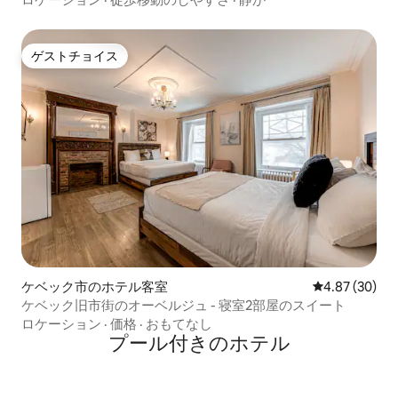
ゲストチョイス
ゲストチョイス
ケベック市のホテル客室
レビュー30件
4.87 (30)
ケベック旧市街のオーベルジュ - 寝室2部屋のスイート
ロケーション
·
価格
·
おもてなし
プール付きのホ⁠テ⁠ル