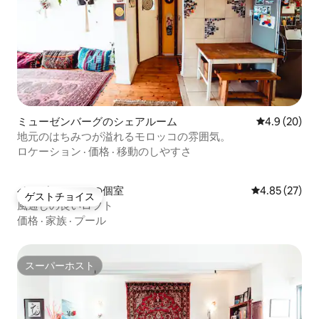
ミューゼンバーグのシェアルーム
レビュー20
4.9 (20)
地元のはちみつが溢れるモロッコの雰囲気。
ロケーション
·
価格
·
移動のしやすさ
ベルグフリートの個室
レビュー27件
4.85 (27)
ゲストチョイス
ゲストチョイス
風通しの良いロフト
価格
·
家族
·
プール
スーパーホスト
スーパーホスト