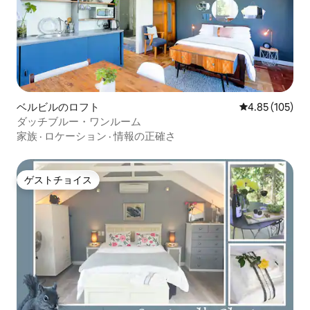
ベルビルのロフト
レビュー105件
4.85 (105)
ダッチブルー・ワンルーム
家族
·
ロケーション
·
情報の正確さ
ゲストチョイス
ゲストチョイス