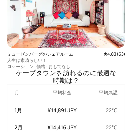
ミューゼンバーグのシェアルーム
レビュー63件
4.83 (63)
人生は素晴らしい！
ロケーション
·
価格
·
おもてなし
ケープタウンを訪⁠れ⁠るの⁠に最⁠適⁠な
時⁠期⁠は⁠？
月
平均料金
平均気温
1月
¥14,891 JPY
22°C
2月
¥14,416 JPY
22°C