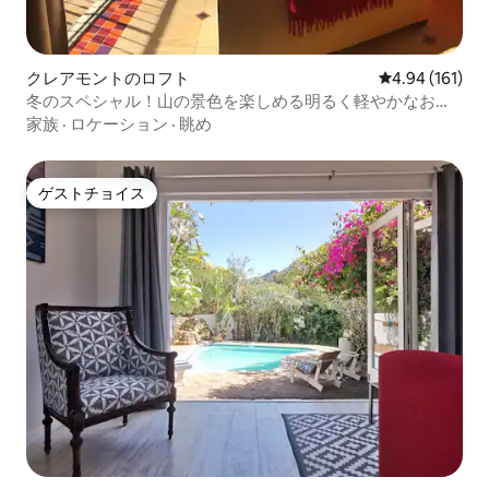
クレアモントのロフト
レビュー161件
4.94 (161)
冬のスペシャル！山の景色を楽しめる明るく軽やかなお部
屋
家族
·
ロケーション
·
眺め
ゲストチョイス
ゲストチョイス