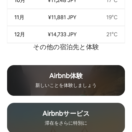
10月
¥11,248 JPY
17°C
11月
¥11,881 JPY
19°C
12月
¥14,733 JPY
21°C
その他の宿⁠泊⁠先と体⁠験
Airbnb体験
新しいことを体験しましょう
Airbnb⁠サ⁠ー⁠ビ⁠ス
滞在をさ⁠ら⁠に特⁠別⁠に