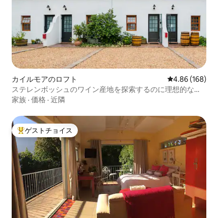
カイルモアのロフト
レビュー168件
4.86 (168)
ステレンボッシュのワイン産地を探索するのに理想的な歴
史あるロフト
家族
·
価格
·
近隣
ゲストチョイス
大好評のゲストチョイスです。