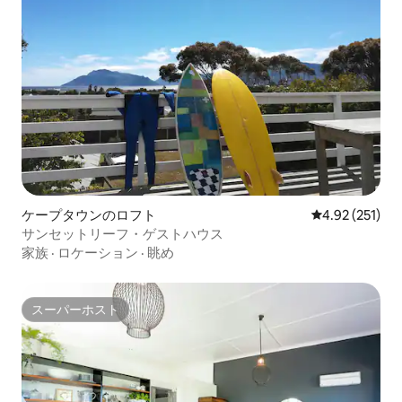
ケープタウンのロフト
レビュー251件
4.92 (251)
サンセットリーフ・ゲストハウス
家族
·
ロケーション
·
眺め
スーパーホスト
スーパーホスト