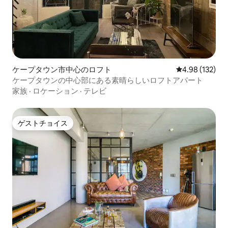
ケープタウン市中心のロフト
レビュー132件
4.98 (132)
ケープタウンの中心部にある素晴らしいロフトアパート
家族
·
ロケーション
·
テレビ
ゲストチョイス
ゲストチョイス