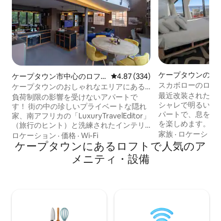
ケープタウンのロ
ケープタウン市中心のロフ
レビュー334件、5つ星中4.87
4.87 (334)
スカボローのロフ
ト
ケープタウンのおしゃれなエリアにある
11月からエアコン
最近改装されたScarb
豪華なロフトデザイン
負荷制限の影響を受けないアパートで
シャレで明るいセ
す！ 街の中の珍しいプライベートな隠れ
パートで、息をの
家、南アフリカの「LuxuryTravelEditor」
を楽しめます。カ
（旅行のヒント）と洗練されたインテリ
適で、長めのクイ
家族
·
ロケーショ
ア会社Block & Chiselによるアパートで
ロケーション
·
価格
·
Wi-Fi
に3/4ベッド1台
す。 超トレンディなデ・ウォーターカン
ケープタウンにあるロフトで人気のア
は設備が完備され
ト地区にある最高の豪華さ、柔らかな家
メニティ・設備
インターネットが
具、広々とした空間。どちらの方向から
電時にはバックア
も、海/街/V&Aウォーターフロントまで1
面したバルコニー
キロメートル以内です。 高速Wi-Fi、テー
ーの2つのバルコ
ブルマウンテンのパノラマビュー、24時
も素晴らしい景色
間体制の警備、ラッププール/サンデッ
す。ビーチ、レス
キ、バルコニー、受賞歴のあるレストラ
ースはすべて徒歩
ンが500m以内にあります。