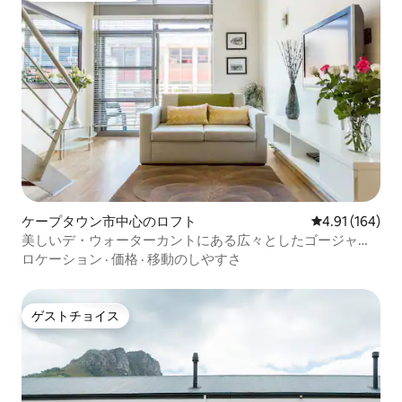
ケープタウン市中心のロフト
レビュー164件
4.91 (164)
美しいデ・ウォーターカントにある広々としたゴージャス
なロフト
ロケーション
·
価格
·
移動のしやすさ
ゲストチョイス
ゲストチョイス