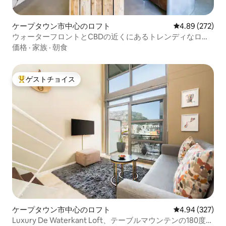
ケープタウン市中心のロフト
レビュー272件
4.89 (272)
ウォーターフロントとCBDの近くにあるトレンディなロフ
トアパートメント
価格
·
家族
·
朝食
ゲストチョイス
大好評のゲストチョイスです。
ケープタウン市中心のロフト
レビュー327件
4.94 (327)
Luxury De Waterkant Loft、テーブルマウンテンの180度の