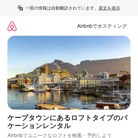
コ
一部の情報は自動翻訳されています。
原文を表示
ン
テ
ン
Airbnbでホスティング
ツ
に
ス
キ
ッ
プ
ケープタウンにあるロフトタイプのバ
ケーションレンタル
Airbnbでユニークなロフトを検索・予約しよう