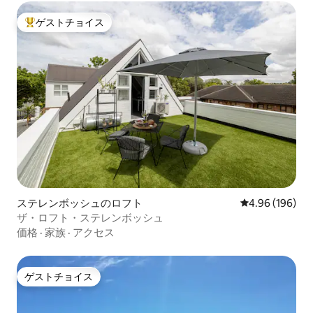
ゲストチョイス
大好評のゲストチョイスです。
ステレンボッシュのロフト
レビュー196件
4.96 (196)
ザ・ロフト・ステレンボッシュ
価格
·
家族
·
アクセス
ゲストチョイス
ゲストチョイス