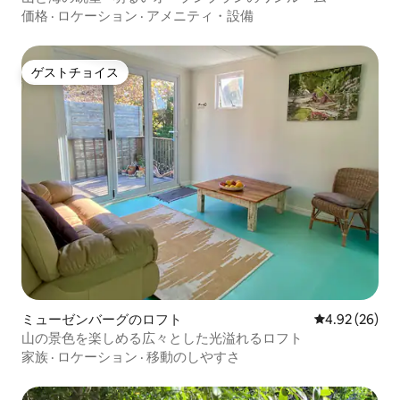
価格
·
ロケーション
·
アメニティ・設備
ゲストチョイス
ゲストチョイス
ミューゼンバーグのロフト
レビュー26件
4.92 (26)
山の景色を楽しめる広々とした光溢れるロフト
家族
·
ロケーション
·
移動のしやすさ