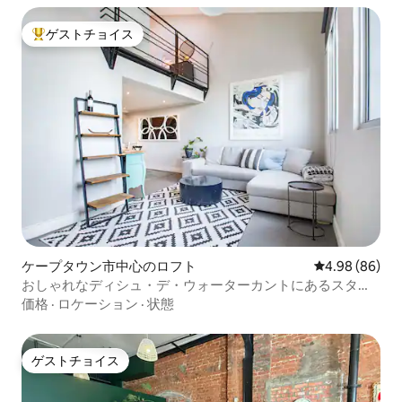
ゲストチョイス
大好評のゲストチョイスです。
ケープタウン市中心のロフト
レビュー86件
4.98 (86)
おしゃれなディシュ・デ・ウォーターカントにあるスタイ
リッシュなロフトアパートメント
価格
·
ロケーション
·
状態
ゲストチョイス
ゲストチョイス