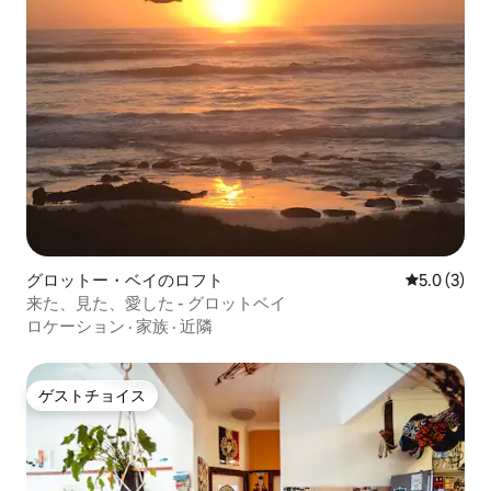
グロットー・ベイのロフト
レビュー3
5.0 (3)
来た、見た、愛した - グロットベイ
ロケーション
·
家族
·
近隣
ゲストチョイス
ゲストチョイス