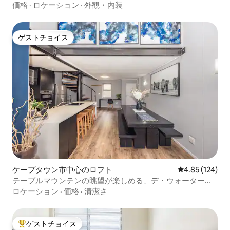
眺め
価格
·
ロケーション
·
外観・内装
ゲストチョイス
ゲストチョイス
ケープタウン市中心のロフト
レビュー124件
4.85 (124)
テーブルマウンテンの眺望が楽しめる、デ・ウォーターカ
ントのモダンな1ベッドルーム！
ロケーション
·
価格
·
清潔さ
ゲストチョイス
大好評のゲストチョイスです。