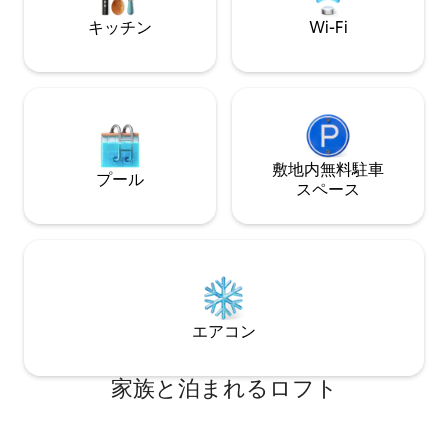
キッチン
Wi-Fi
敷地内無料駐⁠車
プール
ス⁠ペ⁠ー⁠ス
エアコン
家族と泊まれるロフト