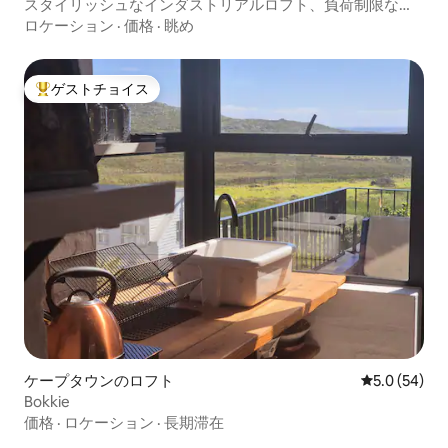
スタイリッシュなインダストリアルロフト、負荷制限な
し、Gr8ビュー
ロケーション
·
価格
·
眺め
ゲストチョイス
大好評のゲストチョイスです。
ケープタウンのロフト
レビュー54
5.0 (54)
Bokkie
価格
·
ロケーション
·
長期滞在