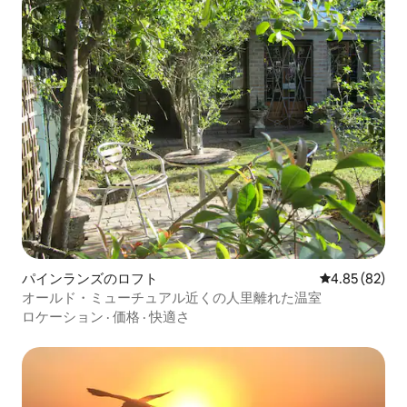
パインランズのロフト
レビュー82件
4.85 (82)
オールド・ミューチュアル近くの人里離れた温室
ロケーション
·
価格
·
快適さ