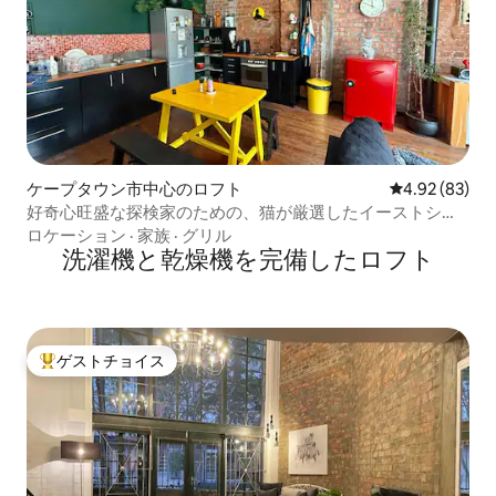
ケープタウン市中心のロフト
レビュー83件
4.92 (83)
好奇心旺盛な探検家のための、猫が厳選したイーストシテ
ィのロフト
ロケーション
·
家族
·
グリル
洗濯機と乾燥機を完備したロフト
ゲストチョイス
大好評のゲストチョイスです。