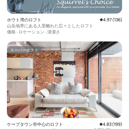
ホウト湾のロフト
レビュー136件
4.97 (136)
山岳地帯にある人里離れた広々としたロフト
価格
·
ロケーション
·
清潔さ
スーパーホスト
スーパーホスト
ケープタウン市中心のロフト
レビュー199件
4.83 (199)