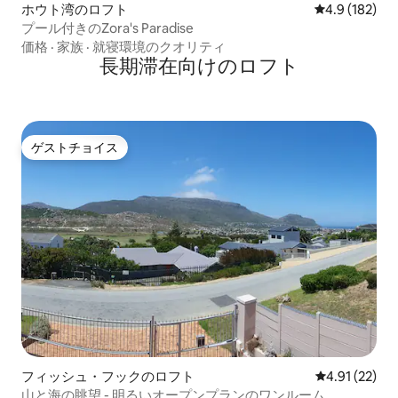
ホウト湾のロフト
レビュー182
4.9 (182)
プール付きのZora's Paradise
価格
·
家族
·
就寝環境のクオリティ
長期滞在向けのロフト
ゲストチョイス
ゲストチョイス
フィッシュ・フックのロフト
レビュー22件
4.91 (22)
山と海の眺望 - 明るいオープンプランのワンルーム