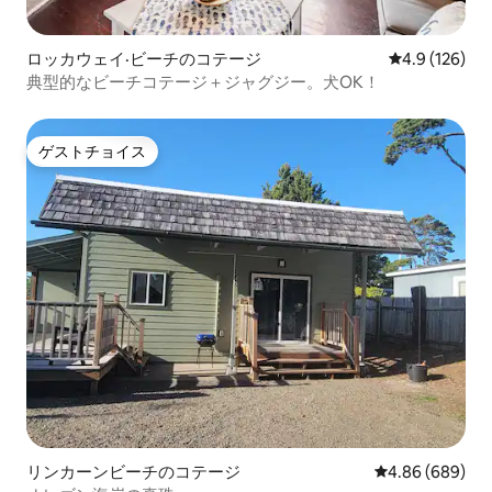
ロッカウェイ·ビーチのコテージ
レビュー126
4.9 (126)
典型的なビーチコテージ＋ジャグジー。犬OK！
ゲストチョイス
ゲストチョイス
リンカーンビーチのコテージ
レビュー689件
4.86 (689)