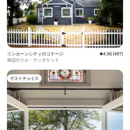
リンカーンシティのコテージ
レビュー497件
4.96 (497)
海辺のリル・ナンタケット
ゲストチョイス
ゲストチョイス