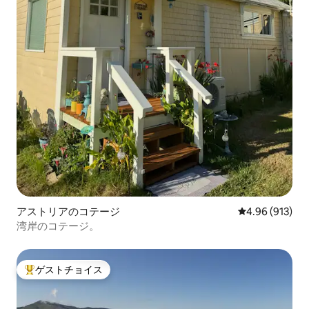
アストリアのコテージ
レビュー913件
4.96 (913)
湾岸のコテージ。
ゲストチョイス
大好評のゲストチョイスです。