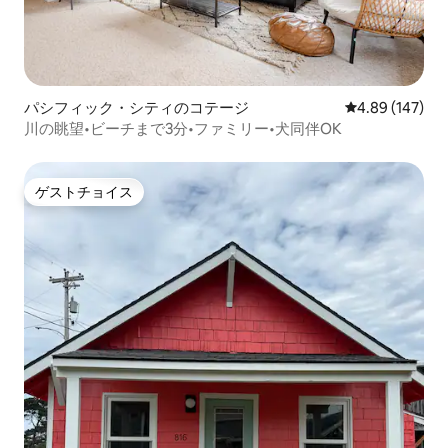
パシフィック・シティのコテージ
レビュー147件
4.89 (147)
川の眺望•ビーチまで3分•ファミリー•犬同伴OK
ゲストチョイス
ゲストチョイス