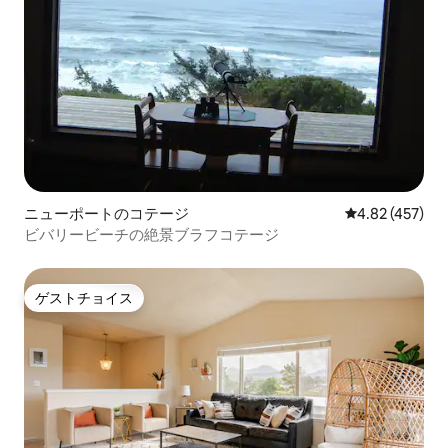
ニューポートのコテージ
レビュー457件
4.82 (457)
ビバリービーチの絶景ブラフコテージ
ゲストチョイス
ゲストチョイス