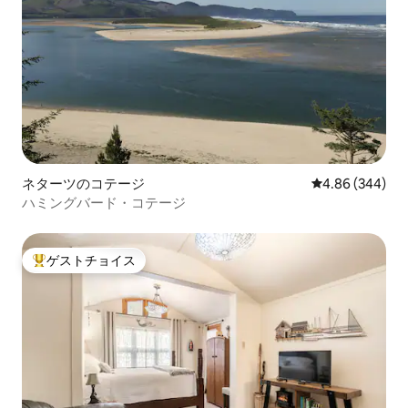
ネターツのコテージ
レビュー344件
4.86 (344)
ハミングバード・コテージ
ゲストチョイス
大好評のゲストチョイスです。