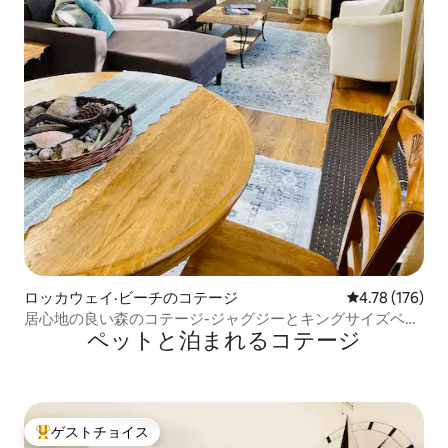
ロッカウェイ·ビーチのコテージ
レビュー176件
4.78 (176)
居心地の良い森のコテージ-ジャグジーとキングサイズベッ
ペットと泊まれるコテージ
ド付き
ゲストチョイス
大好評のゲストチョイスです。