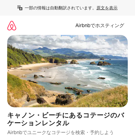
コ
一部の情報は自動翻訳されています。
原文を表示
ン
テ
ン
Airbnbでホスティング
ツ
に
ス
キ
ッ
プ
キャノン・ビーチにあるコテージのバ
ケーションレンタル
Airbnbでユニークなコテージを検索・予約しよう