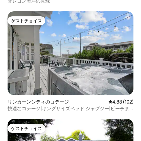
オレゴン海岸の真珠
ゲストチョイス
ゲストチョイス
リンカーンシティのコテージ
レビュー102件
4.88 (102)
快適なコテージ|キングサイズベッド|ジャグジー|ビーチま
で数歩|カジノ|アウトレット
ゲストチョイス
ゲストチョイス