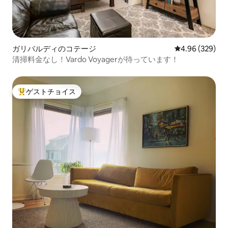
ガリバルディのコテージ
レビュー329件
4.96 (329)
清掃料金なし！Vardo Voyagerが待っています！
ゲストチョイス
大好評のゲストチョイスです。