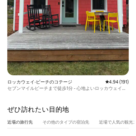
ロッカウェイ·ビーチのコテージ
レビュー191件
4.94 (191)
セブンマイルビーチまで徒歩1分 - 心地よいロッカウェイコ
テージ
ぜひ訪⁠れ⁠た⁠い目⁠的⁠地
近場の旅行先
その他のタ⁠イ⁠プ⁠の宿⁠泊⁠先
近場で人気の観光