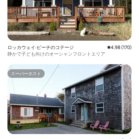
ロッカウェイ·ビーチのコテージ
レビュー170件
4.98 (170)
静かで子ども向けのオーシャンフロントエリア
スーパーホスト
スーパーホスト