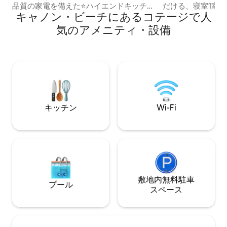
品質の家電を備えた⭐️ハイエンドキッチン
だける、寝室1室と
キャノン・ビーチにあるコテージで人
マンザニータのダウンタウンまで⭐️数分 ⭐️
た魅力的な隠れ家で
ペットOK ビーチへのアクセスが⭐️簡単 ⭐️
地の良い趣とモダ
気のアメニティ・設備
ゴージャスなニーカニービーチまで徒歩
います。 波の音に包まれて眠り、目覚め
圏内 ⭐️ 広いファイヤーピットエリア 屋根
たらデッキでコー
⭐️ 付きバックパティオ ⭐️ スマートテレビ
ジラ、アザラシ、
⭐️ 広い駐車場 ⭐️ 高速インターネット ⭐️ 多
ぎていくのを眺めま
くの州立公園、ティラムークチーズ工
号線のすぐそばに
場、キャノンビーチ、カニ漁、釣り、ハ
港、ショップ、レ
イキング、レストランまですぐの距離...
です。考え抜かれ
充実しており、敷
キッチン
Wi-Fi
器も備わっていま
敷地内無料駐⁠車
プール
ス⁠ペ⁠ー⁠ス