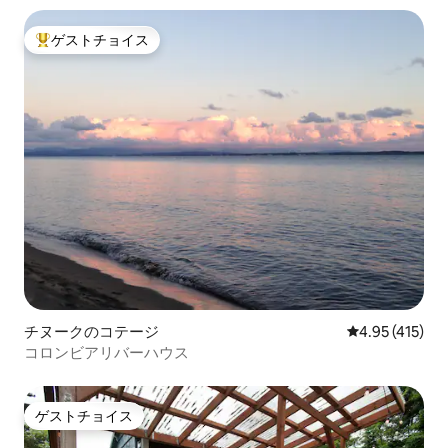
ゲストチョイス
大好評のゲストチョイスです。
チヌークのコテージ
レビュー415件
4.95 (415)
コロンビアリバーハウス
ゲストチョイス
ゲストチョイス