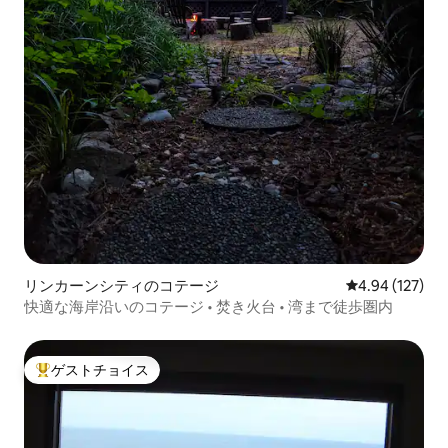
リンカーンシティのコテージ
レビュー127件
4.94 (127)
快適な海岸沿いのコテージ • 焚き火台 • 湾まで徒歩圏内
ゲストチョイス
大好評のゲストチョイスです。