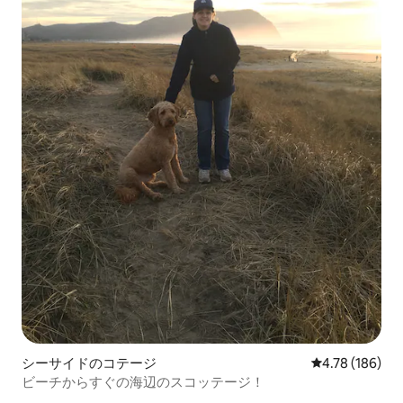
シーサイドのコテージ
レビュー186件
4.78 (186)
ビーチからすぐの海辺のスコッテージ！