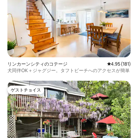
リンカーンシティのコテージ
レビュー181件
4.95 (181)
犬同伴OK＋ジャグジー。タフトビーチへのアクセスが簡単
ゲストチョイス
ゲストチョイス