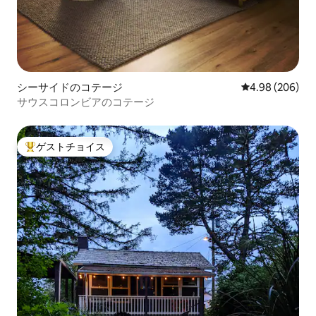
シーサイドのコテージ
レビュー206件
4.98 (206)
サウスコロンビアのコテージ
ゲストチョイス
大好評のゲストチョイスです。