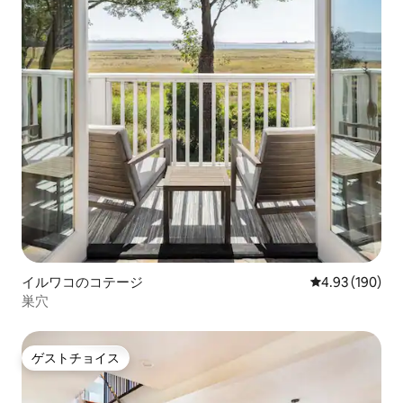
イルワコのコテージ
レビュー190件
4.93 (190)
巣穴
ゲストチョイス
ゲストチョイス