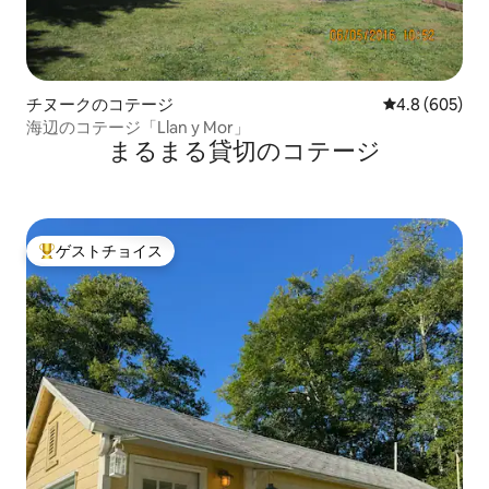
チヌークのコテージ
レビュー605
4.8 (605)
海辺のコテージ「Llan y Mor」
まるまる貸切のコテージ
ゲストチョイス
大好評のゲストチョイスです。