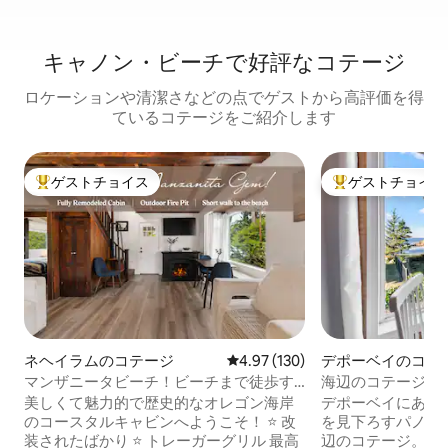
キャノン・ビーチで好評なコテージ
ロケーションや清潔さなどの点でゲストから高評価を得
ているコテージをご紹介します
ゲストチョイス
ゲストチョイス
大好評のゲストチョイスです。
大好評のゲストチ
ネヘイラムのコテージ
レビュー130件、5つ星中4.97
4.97 (130)
デポーベイのコテ
マンザニータビーチ！ビーチまで徒歩す
海辺のコテージの
ぐ！ペット歓迎
＋ホエールウォッ
美しくて魅力的で歴史的なオレゴン海岸
デポーベイにある
のコースタルキャビンへようこそ！ ⭐️ 改
を見下ろすパノラ
装されたばかり ⭐️ トレーガーグリル 最高
辺のコテージ。最