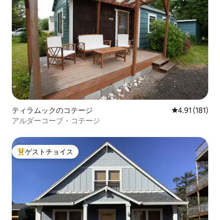
ティラムックのコテージ
レビュー181
4.91 (181)
アルダーコーブ・コテージ
ゲストチョイス
大好評のゲストチョイスです。