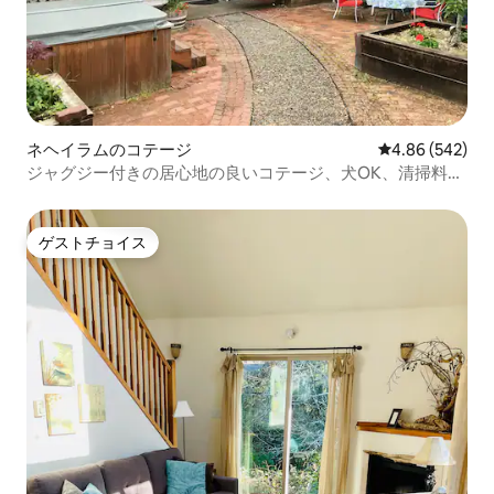
ネヘイラムのコテージ
レビュー542件
4.86 (542)
ジャグジー付きの居心地の良いコテージ、犬OK、清掃料金
なし
ゲストチョイス
ゲストチョイス