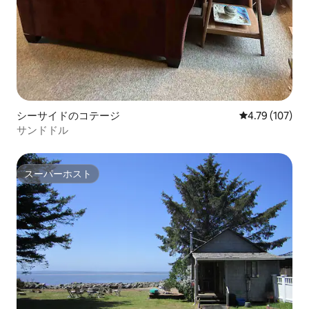
シーサイドのコテージ
レビュー107件
4.79 (107)
サンドドル
スーパーホスト
スーパーホスト