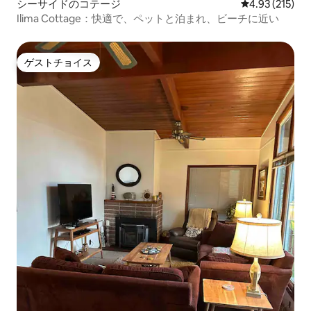
シーサイドのコテージ
レビュー215件
4.93 (215)
Ilima Cottage：快適で、ペットと泊まれ、ビーチに近い
ゲストチョイス
ゲストチョイス