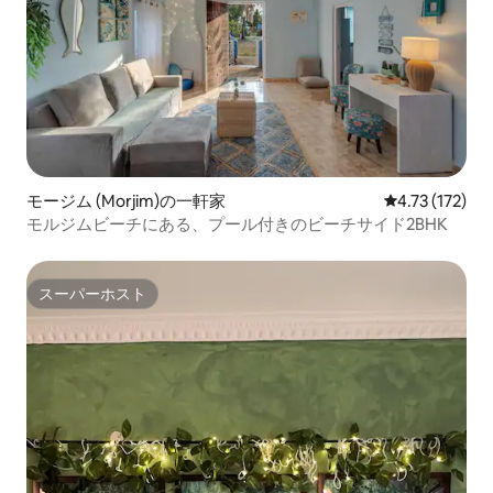
モージム (Morjim)の一軒家
レビュー172
4.73 (172)
モルジムビーチにある、プール付きのビーチサイド2BHK
スーパーホスト
スーパーホスト