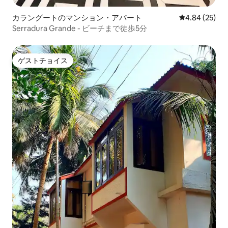
カラングートのマンション・アパート
レビュー25件
4.84 (25)
Serradura Grande - ビーチまで徒歩5分
ゲストチョイス
ゲストチョイス