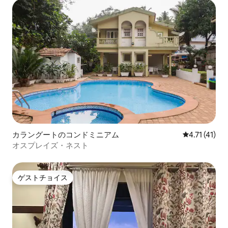
カラングートのコンドミニアム
レビュー41件
4.71 (41)
オスプレイズ・ネスト
ゲストチョイス
ゲストチョイス