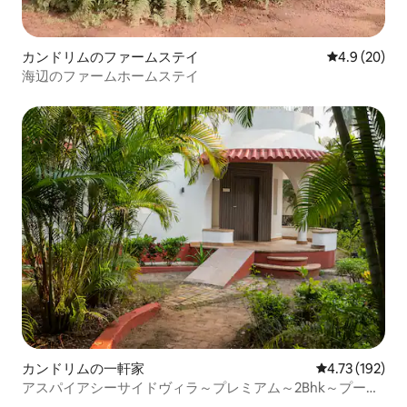
カンドリムのファームステイ
レビュー20
4.9 (20)
海辺のファームホームステイ
カンドリムの一軒家
レビュー192件
4.73 (192)
アスパイアシーサイドヴィラ～プレミアム～2Bhk～プール
～ビーチ200m