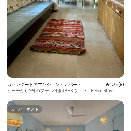
カラングートのマンション・アパート
レビュー8件
4.75 (8)
ビーチから2分のプール付き4BHKヴィラ｜Felice Stays
スーパーホスト
スーパーホスト