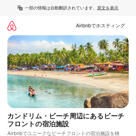
コ
一部の情報は自動翻訳されています。
原文を表示
ン
テ
ン
Airbnbでホスティング
ツ
に
ス
キ
ッ
プ
カンドリム・ビーチ周辺にあるビーチ
フロントの宿泊施設
Airbnbでユニークなビーチフロントの宿泊施設を検