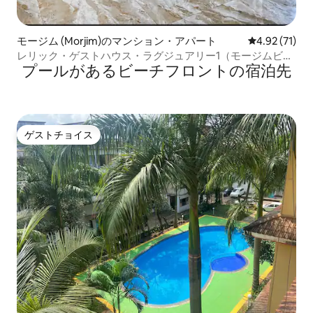
モージム (Morjim)のマンション・アパート
レビュー71件
4.92 (71)
レリック・ゲストハウス・ラグジュアリー1（モージムビー
プールがあるビーチフロントの宿泊先
チ）
ゲストチョイス
ゲストチョイス