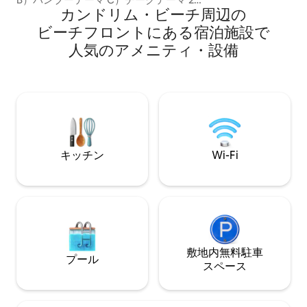
4室、バスルーム
カンドリム・ビーチ周⁠辺⁠の
エアコンとキング/クイーンベッドを備え
ムビーチから400
た寝室3室。 3）エアコン付きリビングル
ビ⁠ー⁠チ⁠フ⁠ロ⁠ン⁠ト⁠にあ⁠る宿⁠泊⁠施⁠設⁠で
ブ、カンドリムビー
ーム。 4）ビーチへの専用ゲート。 5)リ
チェックイン／チ
人⁠気⁠のア⁠メ⁠ニ⁠テ⁠ィ・設⁠備
モートワークを容易にします。 途切れる
の持ち上げは、管
ことのない高速インターネットでのワー
せんのでご注意く
ケーションに最適です。 最大100
は追加料金で利用
mbps（停電があった場合でも） 6) 駐車
場（無料） 7)共用スイミングプール 8) イ
ンバーター形式の電源バックアップ。
キッチン
Wi-Fi
敷地内無料駐⁠車
プール
ス⁠ペ⁠ー⁠ス