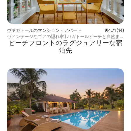
ヴァガトールのマンション・アパート
レビュー14件
4.71 (14)
ヴィンテージなゴアの隠れ家 | バガトールビーチと自然まで
ビーチフロントのラグジュアリーな宿
歩いて行こう
泊先