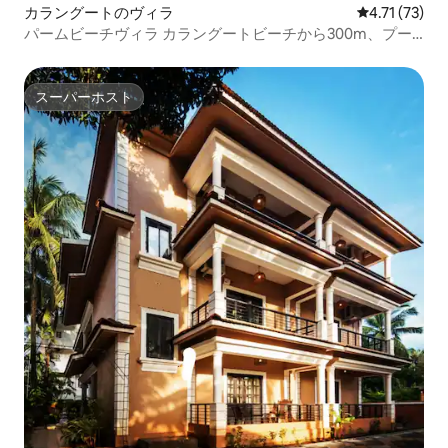
カラングートのヴィラ
レビュー73件
4.71 (73)
パームビーチヴィラ カラングートビーチから300m、プー
ル付き。
スーパーホスト
スーパーホスト