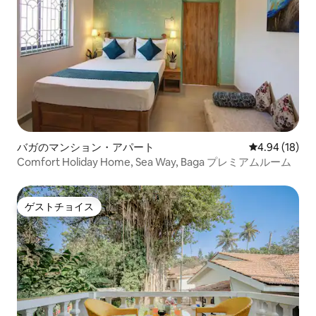
バガのマンション・アパート
レビュー18件
4.94 (18)
Comfort Holiday Home, Sea Way, Baga プレミアムルーム
ゲストチョイス
ゲストチョイス