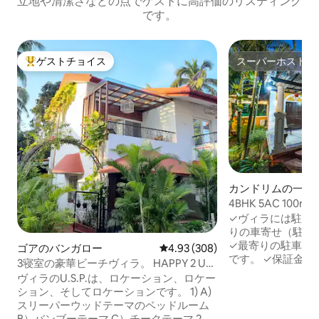
立地や清潔さなどの点でゲストに高評価のリスティング
です。
ゲストチョイス
スーパーホスト
大好評のゲストチョイスです。
スーパーホスト
カンドリムの一軒
4BHK 5AC 100mb
ンドリムビーチ
✓ヴィラには駐車
りの車寄せ（駐車
✓最寄りの駐車場（
ゴアのバンガロー
レビュー308件、5つ星中4.93
4.93 (308)
です。 ✓保証金は不要です。隠れた料金
3寝室の豪華ビーチヴィラ。 HAPPY 2 U
はありません。深
カンドリム
ヴィラのU.S.P.は、ロケーション、ロケー
ェックアウトと調
ション、そしてロケーションです。 1) A)
加料金がかかり、
スリーパーウッドテーマのベッドルーム
✓ヴィラ全体を予
B）バンブーテーマ C）チークテーマ 2）