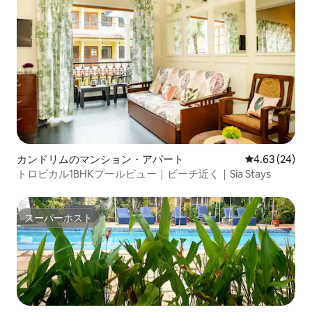
カンドリムのマンション・アパート
レビュー24件
4.63 (24)
トロピカル1BHKプールビュー｜ビーチ近く｜Sia Stays
スーパーホスト
スーパーホスト