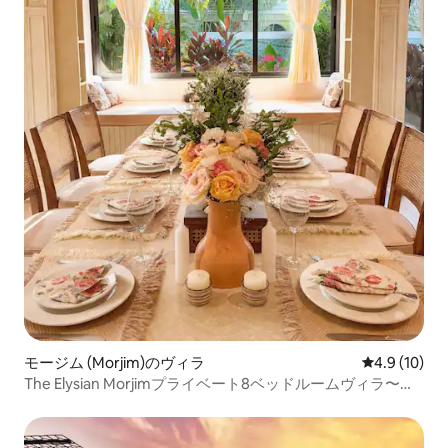
モージム (Morjim)のヴィラ
レビュー10
4.9 (10)
The Elysian Morjimプライベート8ベッドルームヴィラ〜プ
ール〜ジャグジー