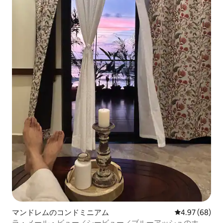
マンドレムのコンドミニアム
レビュー68件
4.97 (68)
ラ・メール・ビュー／シービュー／ブルーアッシュのホー