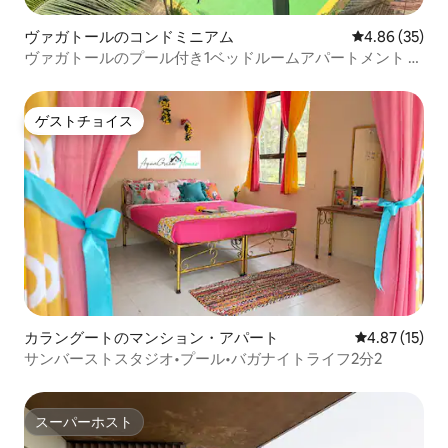
ヴァガトールのコンドミニアム
レビュー35件
4.86 (35)
ヴァガトールのプール付き1ベッドルームアパートメント -
Welkin Stays
ゲストチョイス
ゲストチョイス
カラングートのマンション・アパート
レビュー15件
4.87 (15)
サンバーストスタジオ•プール•バガナイトライフ2分2
スーパーホスト
スーパーホスト