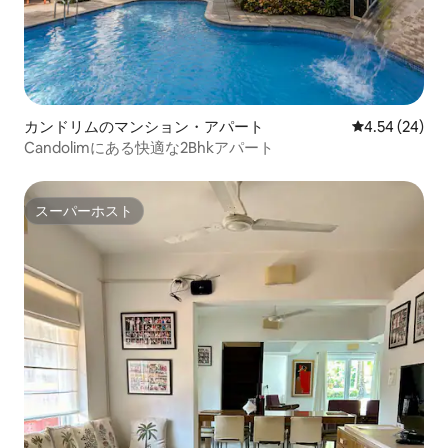
カンドリムのマンション・アパート
レビュー24件
4.54 (24)
Candolimにある快適な2Bhkアパート
スーパーホスト
スーパーホスト