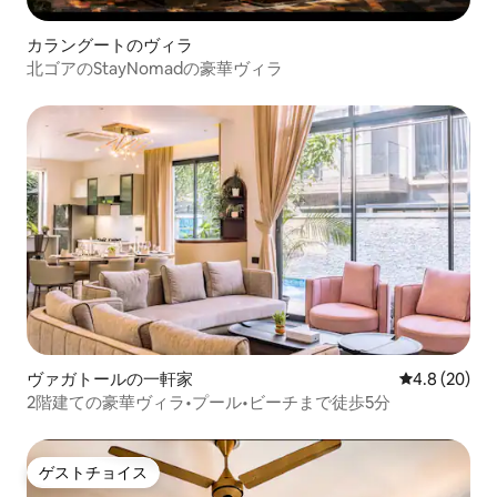
カラングートのヴィラ
北ゴアのStayNomadの豪華ヴィラ
ヴァガトールの一軒家
レビュー20
4.8 (20)
2階建ての豪華ヴィラ•プール•ビーチまで徒歩5分
ゲストチョイス
ゲストチョイス