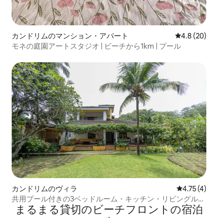
カンドリムのマンション・アパート
レビュー20
4.8 (20)
モネの庭園アートスタジオ | ビーチから1km | プール
カンドリムのヴィラ
レビュー4件
4.75 (4)
共用プール付きの3ベッドルーム・キッチン・リビングルー
まるまる貸切のビーチフロントの宿泊
ムのヴィラ、ビーチまで50m