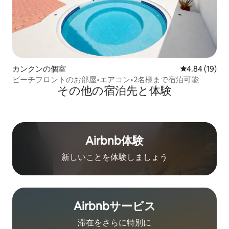
カンクンの個室
レビュー19件
4.84 (19)
ビーチフロントのお部屋•エアコン•2名様まで宿泊可能
その他の宿⁠泊⁠先と体⁠験
Airbnb体験
新しいことを体験しましょう
Airbnb⁠サ⁠ー⁠ビ⁠ス
滞在をさ⁠ら⁠に特⁠別⁠に