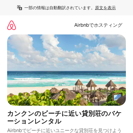
コ
一部の情報は自動翻訳されています。
原文を表示
ン
テ
ン
Airbnbでホスティング
ツ
に
ス
キ
ッ
プ
カンクンのビーチに近い貸別荘のバケ
ーションレンタル
Airbnbでビーチに近いユニークな貸別荘を見つけよう