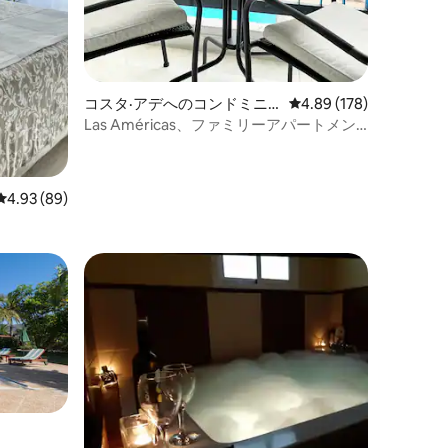
コスタ·アデへのコンドミニ
レビュー178件、5つ星
4.89 (178)
アム
Las Américas、ファミリーアパートメン
ト 2
レビュー89件、5つ星中4.93つ星の平均評価
4.93 (89)