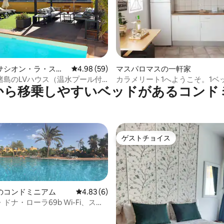
4.95つ星の平均評価
サシオン・ラ・スエ
レビュー59件、5つ星中4.98つ星の平均評価
4.98 (59)
マスパロマスの一軒家
軒家
諸島のLVハウス（温水プール付
カラメリート1へようこそ。1ベ
から移乗しやすいベッドがあるコンド
の家
ゲストチョイス
ゲストチョイス
のコンドミニアム
レビュー6件、5つ星中4.83つ星の平均評価
4.83 (6)
ドナ・ローラ69b Wi-Fi、スマ
ビ、プール
つ星中5つ星の平均評価