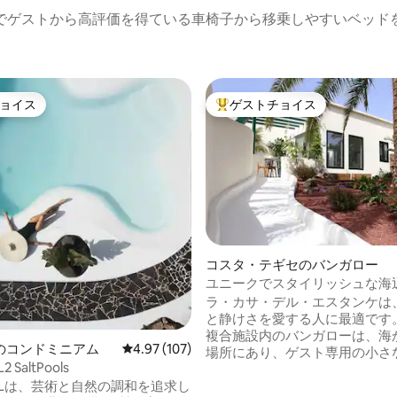
でゲストから高評価を得ている車椅子から移乗しやすいベッド
ョイス
ゲストチョイス
ョイス
大好評のゲストチョイスです。
コスタ・テギセのバンガロー
ユニークでスタイリッシュな海
中4.94つ星の平均評価
ル・エスタンケ（大人のみ）
ラ・カサ・デル・エスタンケは
と静けさを愛する人に最適です。 静か
複合施設内のバンガローは、海
のコンドミニアム
レビュー107件、5つ星中4.97つ星の平均評価
4.97 (107)
場所にあり、ゲスト専用の小さ
2 SaltPools
ベート温水プール、専用庭園、
WALは、芸術と自然の調和を追求し
内の駐車場、エアコンを備えて