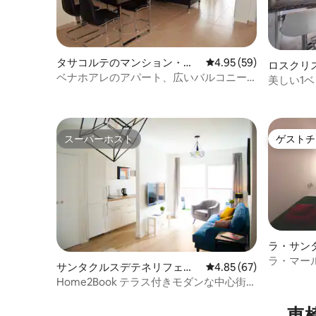
タサコルテのマンション・ア
レビュー59件、5つ星中
4.95 (59)
ロスクリ
パート
ベナホアレのアパート、広いバルコニー
ンション
美しい1
からの素晴らしい海の眺め
クリスティ
スーパーホスト
ゲストチ
スーパーホスト
ゲストチ
ラ・サン
パート
ラ・マー
サンタクルスデテネリフェの
レビュー67件、5つ星中
4.85 (67)
マンション・アパート
Home2Book テラス付きモダンな中心街の
アパート
車