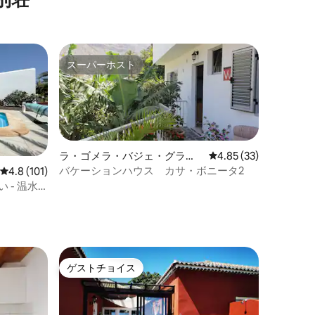
スーパーホスト
スーパーホスト
ラ・ゴメラ・バジェ・グラ
レビュー33件、5つ星
4.85 (33)
ン・レイの一軒家
バケーションハウス カサ・ボニータ2
レビュー101件、5つ星中4.8つ星の平均評価
4.8 (101)
 - 温水
ゲストチョイス
ゲストチョイス