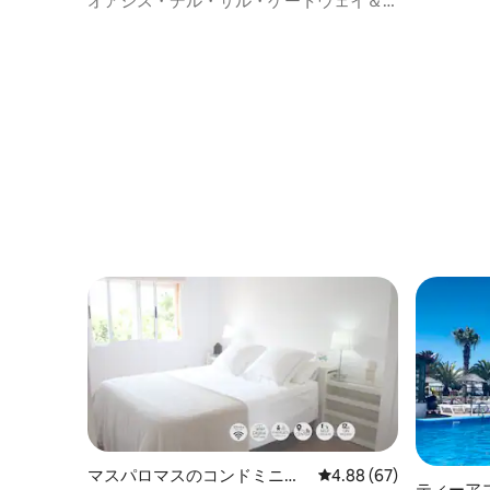
オアシス・デル・サル・ゲートウェイ＆
プール
マスパロマスのコンドミニア
レビュー67件、5つ星中
4.88 (67)
ティーア