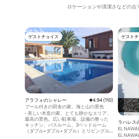
ロケーションや清潔さなどの点
ゲストチョイス
ゲストチ
ゲストチョイス
ゲストチ
アラフォのシャレー
レビュー110件、5つ星
4.94 (110)
プール付きの田舎の家。海と山の景色
- 美しい木造の家、とても静かなエリア、
最高の景色。広い駐車場。設備の整った
ラハレス
キッチン、バスルーム、3ベッドルーム
EL NAWAL
（ダブル+ダブル+ダブル）とリビングル
EL NA
ーム。 - プールエリア：キッチン、バスル