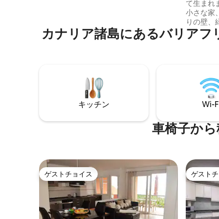
て生まれ
ーム、バーベキュースペース付きのドレ
小さな家
ッシングルーム。庭と菜園。 - 清掃は、オ
りの壁、
ゾン消毒装置を備えた最大限の保証を提
カナリア諸島にあるバリアフ
材、アラ
供する有資格者によって行われます。 - お
お気に入
客様のご協力により、次の点を改善して
作品を彷
います。エネルギーの自給自足を目指
注意を払
し、発生する廃棄物のリサイクルを促進
切なもの
しています。
つながり
った完璧な
は適して
キッチン
Wi-F
いただけ
車椅子から
ゲストチョイス
ゲストチ
ゲストチョイス
ゲストチ