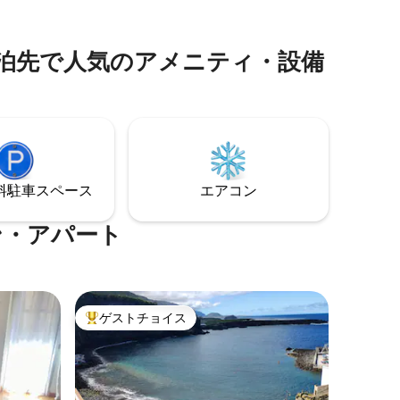
りやビー
常駐しており、安全が確保されているの
 ランサ
で、楽園でリラックスしてくつろぐこと
てデザイ
ができます。比類のない気候で知られる
泊先で人気のアメニティ・設備
備えたユ
グラン・カナリアの人気エリアに位置す
宿泊施設
るこの太陽に満ちた楽園は、島で最も晴
います。
れの日が多いことを誇っています！
⁠車ス⁠ペ⁠ー⁠ス
エアコン
ン・アパート
ゲストチョイス
大好評のゲストチョイスです。