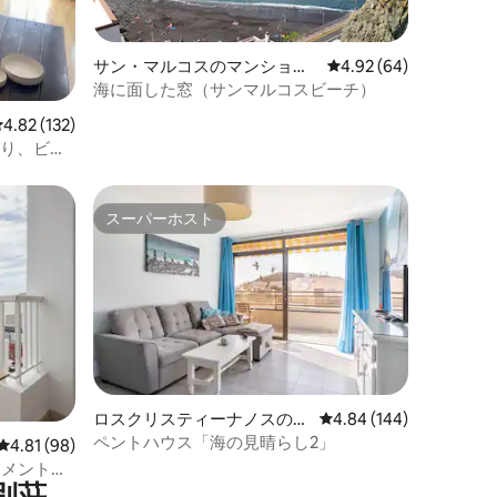
サン・マルコスのマンショ
レビュー64件、5つ星
4.92 (64)
ン・アパート
海に面した窓（サンマルコスビーチ）
レビュー132件、5つ星中4.82つ星の平均評価
4.82 (132)
あり、ビー
スーパーホスト
スーパーホスト
ロスクリスティーナノスのマ
レビュー144件、5つ星
4.84 (144)
ンション・アパート
ペントハウス「海の見晴らし2」
レビュー98件、5つ星中4.81つ星の平均評価
4.81 (98)
パートメント、
別荘