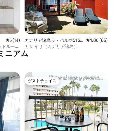
レビュー14件、5つ星中5つ星の平均評価
5 (14)
カナリア諸島ラ・パルマ51 S/
レビュー66件、5つ星
4.86 (66)
Cの一軒家
ッドルーム
カサ イサ（カナリア諸島）
ミニアム
ゲストチョイス
ゲストチョイス