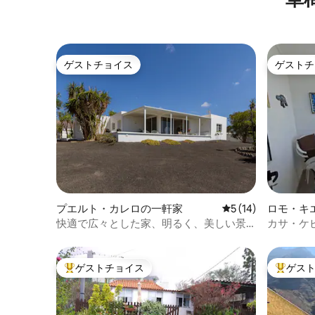
ゲストチョイス
ゲストチ
ゲストチョイス
ゲストチ
プエルト・カレロの一軒家
レビュー14件、5
5 (14)
ロモ・キ
快適で広々とした家、明るく、美しい景
カサ・ケ
色
ゲストチョイス
ゲス
大好評のゲストチョイスです。
大好評の