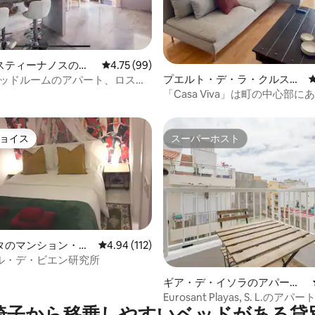
4.95つ星の平均評価
スティーナノスのマ
レビュー99件、5つ星中4.75つ星の平均評価
4.75 (99)
・アパート
プエルト・デ・ラ・クルスの
ベッドルームのアパート、ロス・
マンション・アパート
アノス、TFS。
「Casa Viva」は町の中心部に
チまで5分です。
ョイス
スーパーホスト
ョイス
スーパーホスト
タのマンション・ア
レビュー112件、5つ星中4.94つ星の平均評価
4.94 (112)
ル・デ・ビエン研究所
4.85つ星の平均評価
ギア・デ・イソラのアパー
ト・マンション
Eurosant Playas, S. L.のア
椅子から移乗しやすいベッドがある貸
アパートメント。