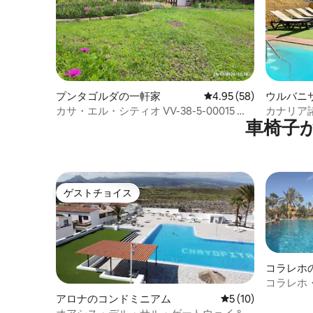
プンタゴルダの一軒家
レビュー58件、5つ星中
4.95 (58)
ウルバニ
ルテの一
カサ・エル・シティオ VV-38-5-00015 自
カナリア
車椅子
然の中でリラックス
き）
ゲストチョイス
ゲストチョイス
コラレホ
コラレホ・
ートテレ
アロナのコンドミニアム
レビュー10件、5
5 (10)