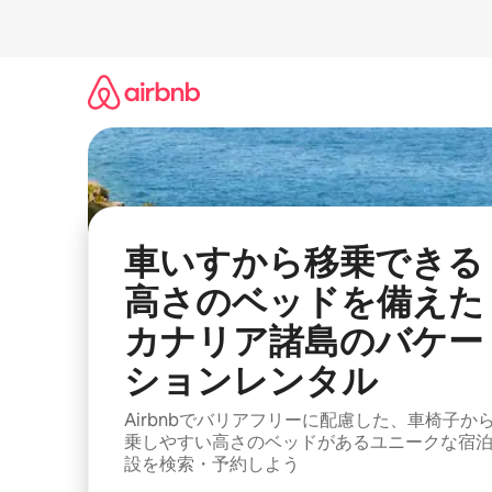
コ
ン
テ
ン
ツ
に
ス
キ
ッ
プ
車いすから移乗できる
高さのベッドを備えた
カナリア諸島のバケー
ションレンタル
Airbnbでバリアフリーに配慮した、車椅子か
乗しやすい高さのベッドがあるユニークな宿
設を検索・予約しよう