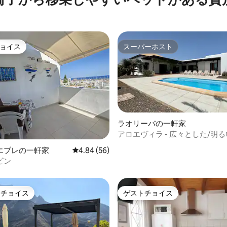
ョイス
スーパーホスト
ョイス
スーパーホスト
ラオリーバの一軒家
アロエヴィラ - 広々とした/明るい
プール - 光ファイバー
つ星中5つ星の平均評価
エブレの一軒家
レビュー56件、5つ星中4.84つ星の平均評価
4.84 (56)
ビン
トチョイス
ゲストチョイス
ゲストチョイスです。
ゲストチョイス