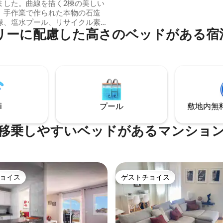
ました。曲線を描く2棟の美しい
大きな共同プールがあり、大通
、手作業で作られた本物の石造
チへの直接アクセスがあります。
緑、塩水プール、リサイクル素
ローテ島のアーティストによっ
リーに配慮した高さのベッドがある宿
ベスク調の雰囲気など、私たち
ンされた、豪華なディテールを
りの建築家セサル・マンリケの
ニークなバケーションのための
彿とさせます。各要素は細心の
です。各部屋に芸術が囲まれて
って選ばれています。本当に大
大人のみ
、つまりウェルビーイングとの
を感じられる、細部までこだわ
場所です。 0〜18歳のお子様に
いません。 大人2名様のみご宿泊
i
プール
敷地内無料駐
ます。
移乗しやすいベッドがあるマンショ
ョイス
ゲストチョイス
ョイス
ゲストチョイス