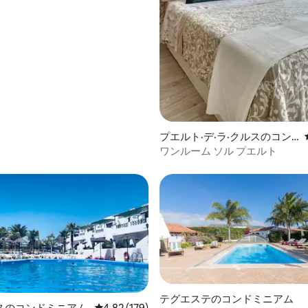
プエルト·デ·ラ·クルスのコン
ドミニアム
ワンルーム ソル プエルト
4.88つ星の平均評価
テグエステのコンドミニアム
スのコンドミニアム
レビュー179件、5つ星中4.82つ星の平均評価
4.82 (179)