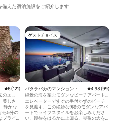
を備えた宿泊施設をご紹介します
モガーン
ゲストチョイス
ゲス
ゲストチョイス
大好評
GranT
ーヴィラ
プライベ
ャグジー
ーなヴィ
広々とし
らは、島
す。 世
ップゴル
丘、大西
レビュー121件、5つ星中5つ星の平均評価
5 (121)
パタラバカのマンション・ア
レビュー99件、5つ星
4.98 (99)
シー、贅
パート
辺のエ
絶景の海を望むモダンなビーチアパート
作り出し
メント！
、美しさ
エレベーターですぐの手付かずのビーチ
ーとトッ
な
を見渡す、この絶妙な9階のモダンなアパ
で楽しい
から5分の
ートでライフスタイルをお楽しみくださ
なプライ
い。期待をはるかに上回る、畏敬の念を
複合施設
起こさせるような景色に魅了される準備
います。
をしてください。専任のライフガードが