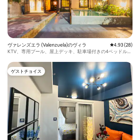
ヴァレンズエラ (Valenzuela)のヴィラ
レビュー28件
4.93 (28)
KTV、専用プール、屋上デッキ、駐車場付きの4ベッドルー
ムヴィラ
ゲストチョイス
ゲストチョイス