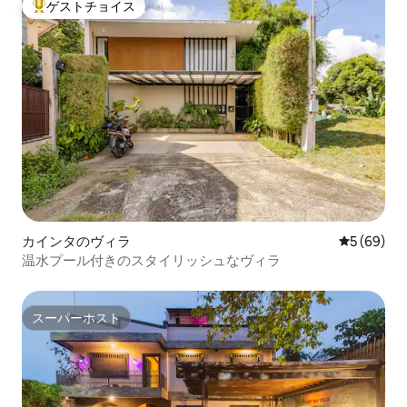
ゲストチョイス
大好評のゲストチョイスです。
カインタのヴィラ
レビュー6
5 (69)
温水プール付きのスタイリッシュなヴィラ
スーパーホスト
スーパーホスト