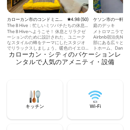
カローカン市のコンドミニア
レビュー50件、5つ星中4.98
4.98 (50)
ケソン市の一軒家
ム
The B Hive：忙しいミツバチたちの休息
庭のデッキ
場所
The B Hiveへようこそ！ 休息とリラクゼ
メトロマニラでPlan
ーションのために設計された、ユニーク
Airbnb宿泊先No.1。 ケソンシティ
なスタイルの蜂をテーマにしたスタジオ
部にある広々とし
でリラックスしましょう。暖色のイエロ
トホーム、Danupra
カローカン・シティのバケーションレ
ー、ハニカムのアクセント、モダンな快
べての滞在を忘れ
適さを備えたThe B Hiveは、おひとり
ょう！ 家族でのステイケーション、友達
ンタルで人気のアメニティ・設備
様、カップル、ビジネスゲストにぴった
グループでの旅行
りの、静かで居心地の良い滞在を提供し
滞在に最適です。
ます。 快適なクイーンベッド、スマート
ーデンデッキと爽
テレビ、ワークスペース、コンパクトキ
楽しみください。
ッチン、インスタ映えするインテリアを
ブンイレブン、ED
お楽しみください。安全でアクセスしや
近くにあり、24時
すいエリアにあり、短期の休暇、出張、
ィを備えた便利な立地です
ステイケーションに最適です。 今すぐ予
ベルガラ — どの
キッチン
Wi-Fi
約して、The B Hiveで快適な時間をお楽
られる場所。
しみください