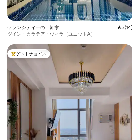
ケソンシティーの一軒家
レビュー1
5 (14)
ツイン・カラテア・ヴィラ（ユニットA）
ゲストチョイス
大好評のゲストチョイスです。