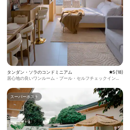
タンダン・ソラのコンドミニアム
レビュー1
5 (18)
居心地の良いワンルーム・プール・セルフチェックイン・
高速Wi-Fi
スーパーホスト
スーパーホスト