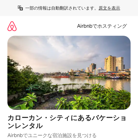
コ
一部の情報は自動翻訳されています。
原文を表示
ン
テ
ン
Airbnbでホスティング
ツ
に
ス
キ
ッ
プ
カローカン・シティにあるバケーショ
ンレンタル
Airbnbでユニークな宿泊施設を見つける