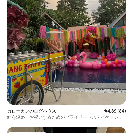
カローカンのログハウス
レビュー84件
4.89 (84)
絆を深め、お祝いするためのプライベートステイケーショ
ン