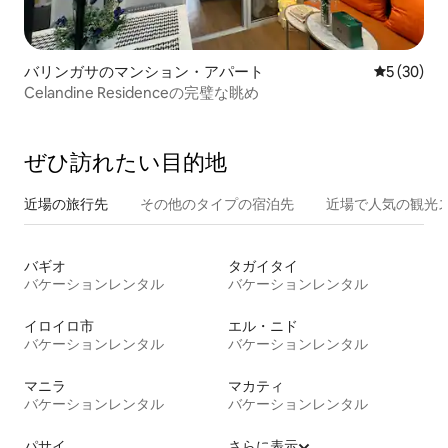
バリンガサのマンション・アパート
レビュー3
5 (30)
Celandine Residenceの完璧な眺め
ぜひ訪⁠れ⁠た⁠い目⁠的⁠地
近場の旅行先
その他のタ⁠イ⁠プ⁠の宿⁠泊⁠先
近場で人気の観光
バギオ
タガイタイ
バケーションレンタル
バケーションレンタル
イロイロ市
エル・ニド
バケーションレンタル
バケーションレンタル
マニラ
マカティ
バケーションレンタル
バケーションレンタル
パサイ
さらに表示