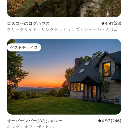
ロスコーのログハウス
レビュー23件
4.91 (23)
クリークサイド・サンクチュアリ：ヴィンテージ・カリク
ーンの農家
ゲストチョイス
ゲストチョイス
オーバーンバーグのシャレー
レビュー246件
4.97 (246)
キング・オブ・ザ・ヒル