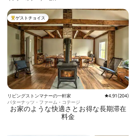
ゲストチョイス
大好評のゲストチョイスです。
リビングストンマナーの一軒家
レビュー204件
4.91 (204)
バターナッツ・ファーム・コテージ
お家のような快⁠適⁠さ⁠とお⁠得⁠な長⁠期⁠滞⁠在
料⁠金