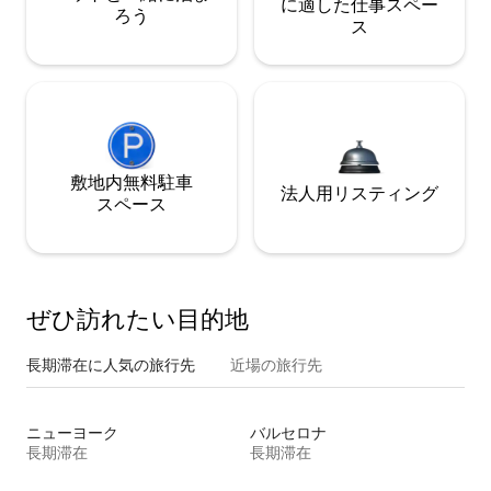
に適した仕事スペー
ろう
ス
敷地内無料駐⁠車
法人用リスティング
ス⁠ペ⁠ー⁠ス
ぜひ訪⁠れ⁠た⁠い目⁠的⁠地
長期滞在に人気の旅行先
近場の旅行先
ニューヨーク
バルセロナ
長期滞在
長期滞在