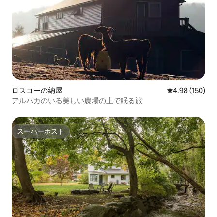
ロスコーの納屋
レビュー150件
4.98 (150)
アルパカのいる美しい農場の上で眠る旅
スーパーホスト
スーパーホスト