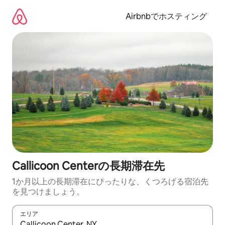
コ
ン
Airbnbでホスティング
テ
ン
ツ
に
ス
キ
ッ
プ
Callicoon Centerの長期滞在先
1か月以上の長期滞在にぴったりな、くつろげる宿泊先
を見つけましょう。
エリア
検索結果が表示されたら、上下の矢印キーを使って移動するか、