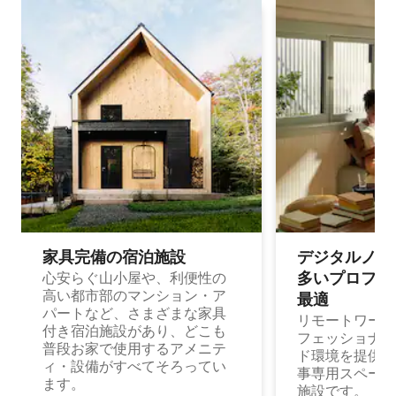
家具完備の宿⁠泊⁠施⁠設
デジタルノマド
多⁠いプ⁠ロ⁠フ⁠ェ⁠
心安らぐ山小屋や、利便性の
高い都市部のマンション・ア
最⁠適
パートなど、さまざまな家具
リモートワーク
付き宿泊施設があり、どこも
フェッショナル
普段お家で使用するアメニテ
ド環境を提供する
ィ・設備がすべてそろってい
事専用スペース
ます。
施設です。