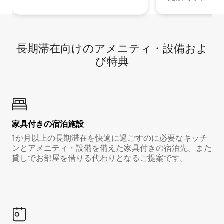
長期滞在向け⁠のア⁠メ⁠ニ⁠テ⁠ィ⁠・設⁠備⁠およ
び特⁠典
家具付き⁠の宿⁠泊⁠施⁠設
1か月以上の長期滞在を快適に過ごすのに必要なキッチ
ンとアメニティ・設備を備えた家具付きの宿泊先。また
貸しでお部屋を借りる代わりとなるご提案です。