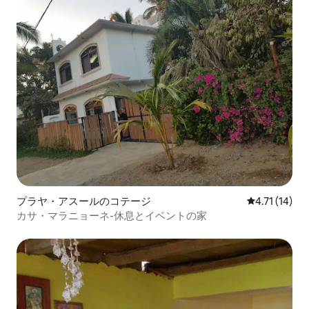
プラヤ・アスールのコテージ
レビュー14件
4.71 (14)
カサ・マラニョーネ-休息とイベントの家