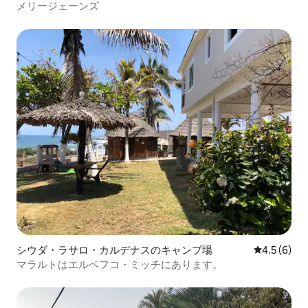
メリージェーンズ
シウダ・ラサロ・カルデナスのキャンプ場
レビュー6
4.5 (6)
マラルトはエルベフコ・ミッチにあります。