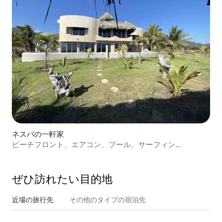
ネスパの一軒家
ビーチフロント、エアコン、プール、サーフィン
（Nexpa）、ホエールウォッチング
ぜひ訪⁠れ⁠た⁠い目⁠的⁠地
近場の旅行先
その他のタ⁠イ⁠プ⁠の宿⁠泊⁠先