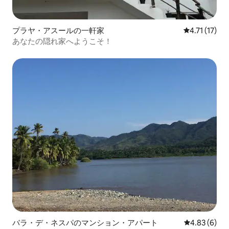
プラヤ・アスールの一軒家
レビュー17件
4.71 (17)
あなたの隠れ家へようこそ！
バラ・デ・ネスパのマンション・アパート
レビュー6件
4.83 (6)