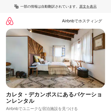
コ
一部の情報は自動翻訳されています。
原文を表示
ン
テ
ン
Airbnbでホスティング
ツ
に
ス
キ
ッ
プ
カレタ・デカンポスにあるバケーショ
ンレンタル
Airbnbでユニークな宿泊施設を見つける