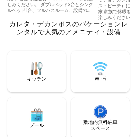
しみください。 ダブルベッド3台とシング
ス・ビーチ）に面
ルベッド1台、フルバスルーム、設備の整
家 家族で休暇を過ごすためにこの家をお
ったキッチン、専用駐車場があります。
楽しみください 最大20名様まで宿泊可能
海を見ながらリラックスするのに理想的
カレタ・デカンポスのバケーションレ
な6室（それぞれ
なカレタ・デ・カンポスビーチとラ・ソ
コン完備） チュクムのプールを楽しみ、
ンタルで人気のアメニティ・設備
レダードビーチまでわずか数分です。ま
ビーチへのアクセ
た、すぐ近くにはネクスパ川があり、水
けます。 ビーチにはレストランや売店が
泳やカヤックに最適です。 ミチョアカン
あり、朝食、昼食
の海岸で家族や友人と楽しむのに理想的
家から1ブロック
な場所です。
販売する店があります。 4台
場
キッチン
Wi-Fi
敷地内無料駐⁠車
プール
ス⁠ペ⁠ー⁠ス