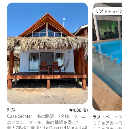
ゲストチョイス
ゲストチョイス
別荘
レビュー8件、5つ星中4.88
4.88 (8)
Casa del Mar、海の眺望、7名様、プー
ラス・ペニャスの
ル、エアコン
エアコン、プール、海の眺望を備えた、
ミチョアカン海岸
最大7名様に最適なLa Casa del Marをお楽
リネス。
ミチョアカン州の