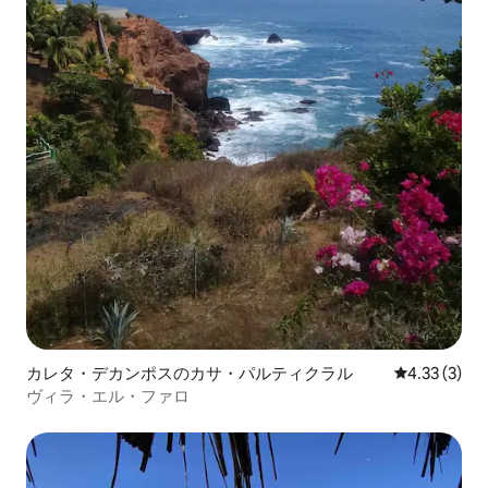
カレタ・デカンポスのカサ・パルティクラル
レビュー3件
4.33 (3)
ヴィラ・エル・ファロ