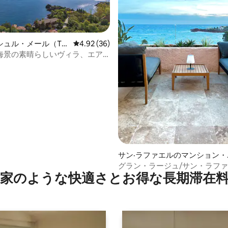
シュル・メール（Th
レビュー36件、5つ星中4.92つ星の平均評価
4.92 (36)
sur-Mer）のヴィラ
海景の素晴らしいヴィラ、エア
中4.99つ星の平均評価
サン·ラファエルのマンション・
アパート
グラン・ラージュ/サン・ラフ
家のような快⁠適⁠さ⁠とお⁠得⁠な長⁠期⁠滞⁠在料
ントゥール）