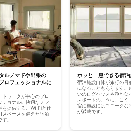
タルノマドや出⁠張⁠の
ホッと一⁠息⁠で⁠き⁠る宿⁠泊
⁠ロ⁠フ⁠ェ⁠ッ⁠シ⁠ョ⁠ナ⁠ル⁠に
宿泊施設自体が旅行の目
になることもあります。
いのログハウスや静かな
ートワークが中心のプロ
スボートのように、こう
ッショナルに快適なノマ
宿泊施設にはユニークな
境を提供する、Wi-Fiと仕
が満載です。
用スペースを備えた宿泊
です。