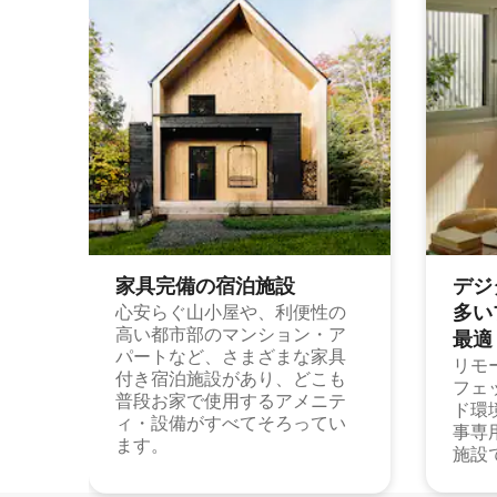
家具完備の宿⁠泊⁠施⁠設
デジ
多⁠いプ
心安らぐ山小屋や、利便性の
高い都市部のマンション・ア
最⁠適
パートなど、さまざまな家具
リモ
付き宿泊施設があり、どこも
フェ
普段お家で使用するアメニテ
ド環
ィ・設備がすべてそろってい
事専
ます。
施設