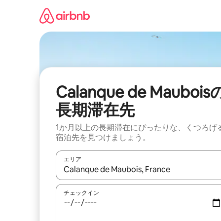
コ
ン
テ
ン
ツ
に
ス
キ
ッ
Calanque de Maubois
プ
長期滞在先
1か月以上の長期滞在にぴったりな、くつろげ
宿泊先を見つけましょう。
エリア
検索結果が表示されたら、上下の矢印キーを使っ
チェックイン