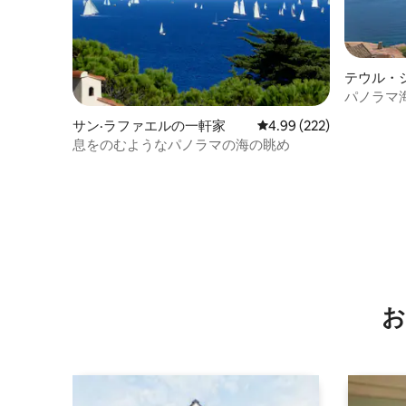
テウル・
éoule-
パノラマ
コン完備
サン·ラファエルの一軒家
レビュー222件、5つ星
4.99 (222)
息をのむようなパノラマの海の眺め
お