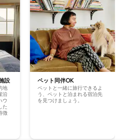
施⁠設
ペット同⁠伴OK
的地
ペットと一緒に旅行できるよ
崖沿
う、ペットと泊まれる宿泊先
ハウ
を見つけましょう。
した
特徴