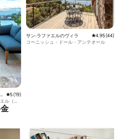
サン·ラファエルのヴィラ
レビュー44件、5つ星
4.95 (44)
コーニッシュ・ドール・アンテオール
レビュー19件、5つ星中5つ星の平均評価
5 (19)
ァエル（ア
⁠金