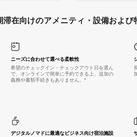
滞在向け⁠のア⁠メ⁠ニ⁠テ⁠ィ⁠・設⁠備⁠および
ニーズに合わせて選べる柔軟性
希望のチェックイン・チェックアウト日を選ん
で、オンラインで簡単に予約できる上、追加の
義務や書類手続きもありません。*
デジタルノマド⁠に最⁠適⁠なビ⁠ジ⁠ネ⁠ス⁠向⁠け宿⁠泊⁠施⁠設