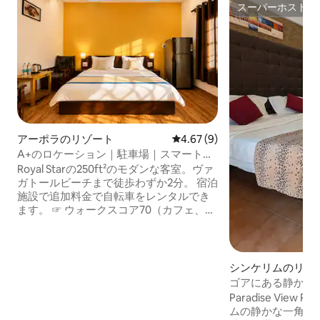
スーパーホスト
スーパーホスト
アーポラのリゾート
レビュー9件、5つ星中4.67
4.67 (9)
A+のロケーション｜駐車場｜スマートテ
レビ｜ヴァガトールビーチ
Royal Starの250ft²のモダンな客室。ヴァ
ガトールビーチまで徒歩わずか2分。 宿泊
施設で追加料金で自転車をレンタルでき
ます。 ☞ ウォークスコア70（カフェ、レ
ストラン、ショッピングまで徒歩圏内）
☞ 32インチスマートテレビ／YouTube ☞
敷地内駐車場 → 3台 ★「ヴァガトールビ
ーチのすぐ近くで、近くに良いレストラ
シンケリムのリゾ
ンがたくさんあります。」 ☞ 高速100
ゴアにある静かな楽
MbpsのWi-Fi ☞ 調光可能な照明 ☞ リゾー
Paradise View 
トスタイルのスイミングプール 2分 → バ
ムの静かな一角に
ガトールビーチ＋チャポラ砦 45分 → ゴア