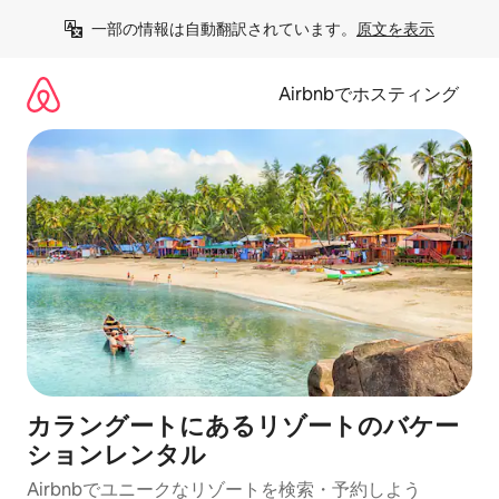
コ
一部の情報は自動翻訳されています。
原文を表示
ン
テ
ン
Airbnbでホスティング
ツ
に
ス
キ
ッ
プ
カラングートにあるリゾートのバケー
ションレンタル
Airbnbでユニークなリゾートを検索・予約しよう