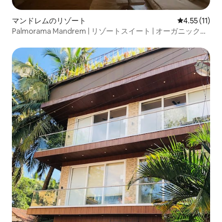
マンドレムのリゾート
レビュー11件
4.55 (11)
Palmorama Mandrem | リゾートスイート | オーガニックプ
ール