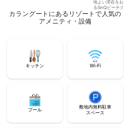
地よい滞在をお約
空港（GOX）✈
るSinQビーチク
カラングートにあるリゾートで人気の
ジ・ホリデー・ヴ
位置する、完璧な
アメニティ・設備
ビーチまで徒歩わ
塞や灯台などの観
ります。お客様は
ツ、ボート遊覧、
楽しみいただける
ある環境で単純に
す。カップル、ご
滞在をお求めの方
キッチン
Wi-Fi
敷地内無料駐⁠車
プール
ス⁠ペ⁠ー⁠ス