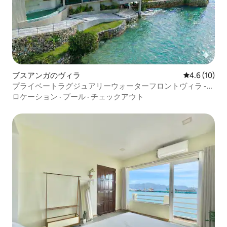
ブスアンガのヴィラ
レビュー10
4.6 (10)
プライベートラグジュアリーウォーターフロントヴィラ -
160平米の至福の空間
ロケーション
·
プール
·
チェックアウト