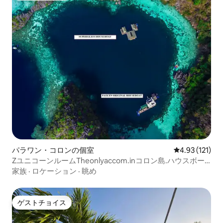
パラワン・コロンの個室
レビュー121
4.93 (121)
ZユニコーンルームTheonlyaccom.inコロン島.ハウスボー
ト
家族
·
ロケーション
·
眺め
ゲストチョイス
ゲストチョイス