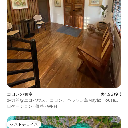
コロンの個室
レビュー91件
4.96 (91)
魅力的なエコハウス、コロン、パラワン島Mayàd House
205
ロケーション
·
価格
·
Wi-Fi
ゲストチョイス
ゲストチョイス