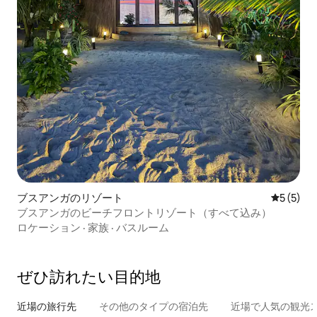
ブスアンガのリゾート
レビュー
5 (5)
ブスアンガのビーチフロントリゾート（すべて込み）
ロケーション
·
家族
·
バスルーム
ぜひ訪⁠れ⁠た⁠い目⁠的⁠地
近場の旅行先
その他のタ⁠イ⁠プ⁠の宿⁠泊⁠先
近場で人気の観光