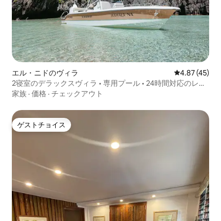
エル・ニドのヴィラ
レビュー45件
4.87 (45)
2寝室のデラックスヴィラ • 専用プール • 24時間対応のレセ
プション
家族
·
価格
·
チェックアウト
ゲストチョイス
ゲストチョイス