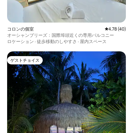
コロンの個室
レビュー40件
4.78 (40)
オーシャンブリーズ：国際埠頭近くの専用バルコニー
ロケーション
·
徒歩移動のしやすさ
·
屋内スペース
ゲストチョイス
ゲストチョイス