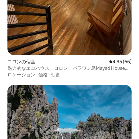
コロンの個室
レビュー66件
4.95 (66)
魅力的なエコハウス、コロン、パラワン島Mayàd House
201
ロケーション
·
価格
·
朝食