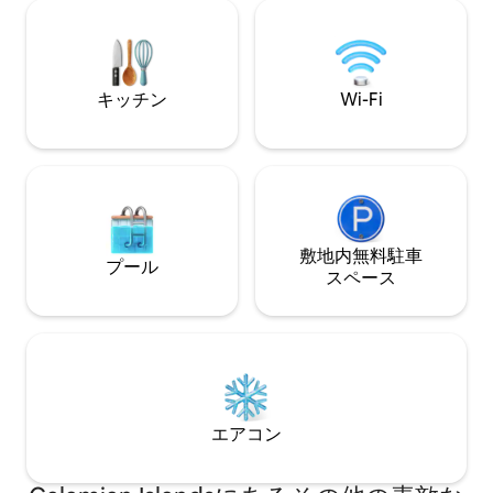
きなラップアラウンドデッキ、屋外ラウ
屋外ダイニングハッ
ンジ、キッチン＆ダイニング、モダンな
ビングエリア、フル
インテリアのキングベッドルーム、レイ
キ すべて太陽光発電。アイランドホッピ
ンシャワー付きのコクーンバスタブのフ
ングとスキューバ
ルバスルーム、グルメキッチンがありま
ます。 100%フィリピン人が所有・運営し
キッチン
Wi-Fi
す。広々としたオープンプランのリビン
ています。
グには3つのオープンラウンジがありま
す。Starlink Wi-Fi。
敷地内無料駐⁠車
プール
ス⁠ペ⁠ー⁠ス
エアコン