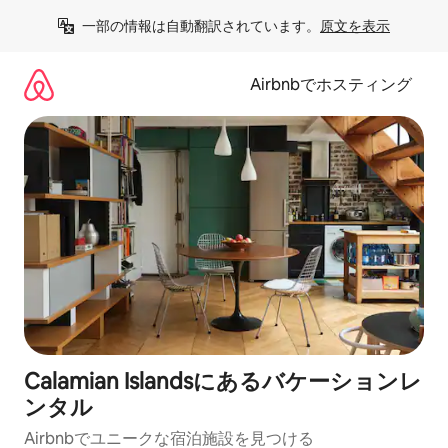
コ
一部の情報は自動翻訳されています。
原文を表示
ン
テ
ン
Airbnbでホスティング
ツ
に
ス
キ
ッ
プ
Calamian Islandsにあるバケーションレ
ンタル
Airbnbでユニークな宿泊施設を見つける