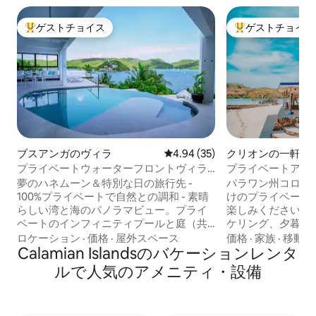
ゲストチョイス
ゲストチョイス
大好評のゲストチョイスです。
大好評のゲストチ
ブスアンガのヴィラ
レビュー35件、5つ星中4.94
4.94 (35)
クリオンの一軒家
プライベートウォーターフロントヴィラ
プライベートアイ
220㎡、プール付きの極上のラグジュアリ
そう～コロン～ビ
夢のハネムーン＆特別な日の旅行先 -
パラワン州コロン
ー
100%プライベートで自然との調和 - 素晴
けのプライベート
らしい湾と海のパノラマビュー。プライ
楽しみください。
ベートのインフィニティプールと庭（共
ケリング、夕暮れ
有ではありません）。ツアー、ホリステ
りを楽しみましょう！ ✔ 2棟の
ロケーション
·
価格
·
屋外スペース
価格
·
家族
·
移動の
ィックマッサージ、スキューバダイビン
Calamian Islandsのバケーションレンタ
家 - 「The Blu
グ diving.Owner/cook Melさんは、新鮮
「The Casita
ルで人気のアメニティ・設備
な食材と敷地内のデリチーズ、ワインな
エアコン ✔ 高速Star
どを提供しています。Ultra Chic'の1ベッ
Netflix、You
ドルーム2バスルームのスイートには、大
テレビ カヤック、ハイキングトレイル、