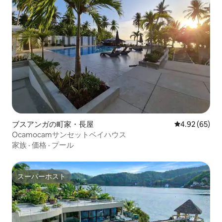
ブスアンガの町家・長屋
レビュー65件
4.92 (65)
Ocamocamサンセットベイハウス
家族
·
価格
·
プール
スーパーホスト
スーパーホスト