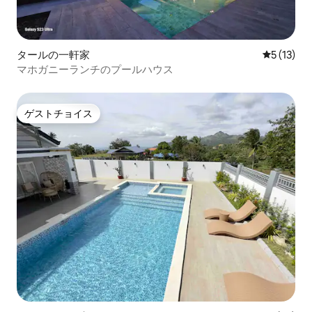
タールの一軒家
レビュー1
5 (13)
マホガニーランチのプールハウス
ゲストチョイス
ゲストチョイス