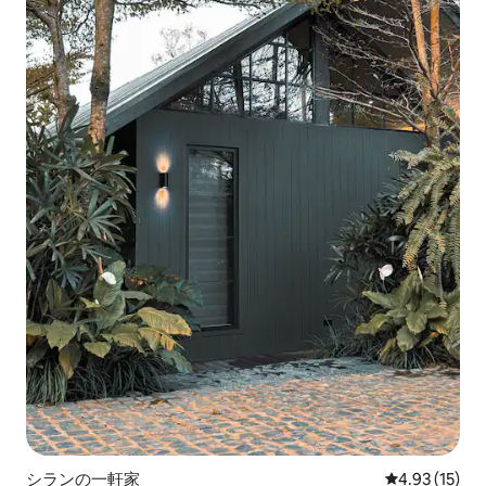
シランの一軒家
レビュー15件
4.93 (15)