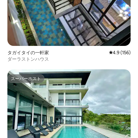
タガイタイの一軒家
レビュー156
4.9 (156)
ダーラストンハウス
スーパーホスト
スーパーホスト