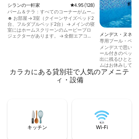
シランの一軒家
レビュー128件、5つ星中4.95
4.95 (128)
パーム＆テラ：すべてのコーナーがムー
ドを演出する場所〜
☻ お部屋 → 3室（クイーンサイズベッド2
台、フルダブルベッド2台） → メインの寝
室にはホームスクリーンのムービープロ
メンデス・ヌネス
ジェクターがあります。 → 全館エアコン
専用プール・ペット・M
完備 → シーリングファン ☻ リビングルー
Tagaytay
メンデスで思い出を作ろう
ム → ソファ → スマートテレビ → 200
ール付きのペット
MbpsのWi-Fi → 円卓 → スピーカー → ボー
出に残るひとときを🖤 狭いコン
ドゲーム ☻ 屋外ダイニング＆キッチン →
ムはお休みして、
設備の整ったキッチン → 屋外での調理 →
カラカにある貸別荘で人気のアメニテ
ください！ 🏡 屋内70平方メートル｜裏庭
屋外ラウンジエリア ☻ 屋外エリア → ピッ
50平方メートル 
クルボールコート（プロ用ではありませ
ィ・設備
グリル、カラオケ、Ne
んが、ディンキングに適しています） →
完全に囲まれた無料駐車
バスケットボールコート → 4フィートの
Wi-Fi | 55イン
ディッピングプール → 焚き火 → テーブル
付きのバスルーム2つ 8 ～12人収容可
と椅子 → キャンプチェア → グリル → 専用
エアコン付きの寝室
駐車場
ド1台、引き出し式
ベッド1台 ▪️1階
ド 家族連れ、友人連れ、ペット連れで楽
キッチン
Wi-Fi
しめるスタイリッ
れ家。