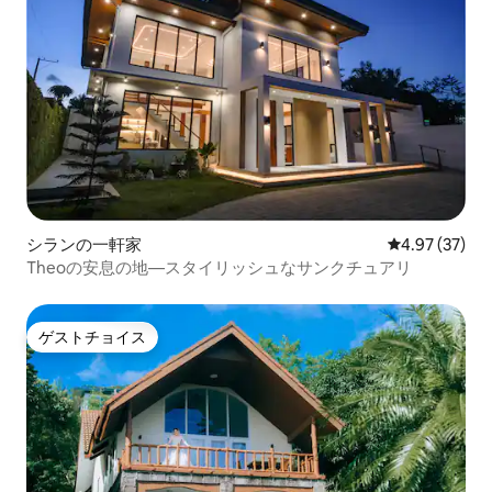
シランの一軒家
レビュー37件
4.97 (37)
Theoの安息の地—スタイリッシュなサンクチュアリ
ゲストチョイス
ゲストチョイス