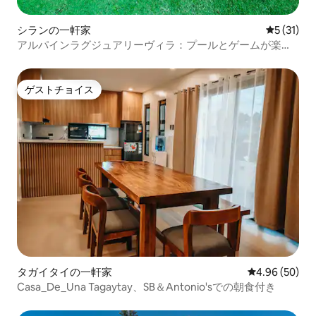
シランの一軒家
レビュー3
5 (31)
アルパインラグジュアリーヴィラ：プールとゲームが楽し
めるラグジュアリーな滞在
ゲストチョイス
ゲストチョイス
タガイタイの一軒家
レビュー50件
4.96 (50)
Casa_De_Una Tagaytay、SB＆Antonio'sでの朝食付き