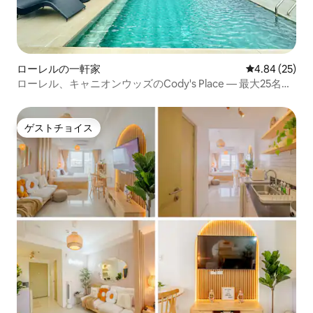
ローレルの一軒家
レビュー25件
4.84 (25)
ローレル、キャニオンウッズのCody's Place — 最大25名様
まで
ゲストチョイス
ゲストチョイス