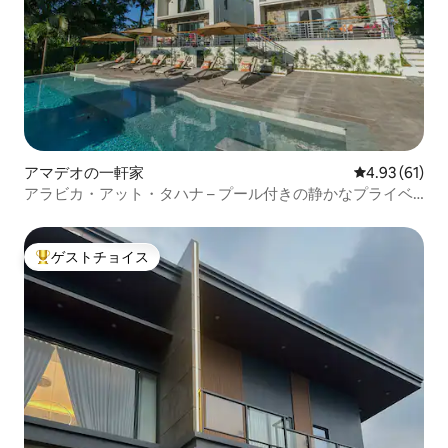
アマデオの一軒家
レビュー61件
4.93 (61)
アラビカ・アット・タハナ – プール付きの静かなプライベ
ートヴィラ
ゲストチョイス
大好評のゲストチョイスです。