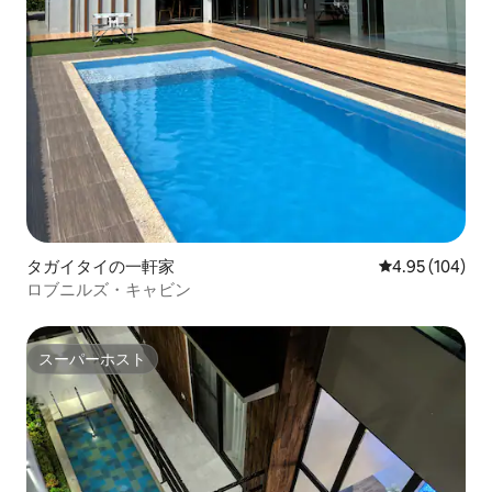
タガイタイの一軒家
レビュー104件
4.95 (104)
ロブニルズ・キャビン
スーパーホスト
スーパーホスト