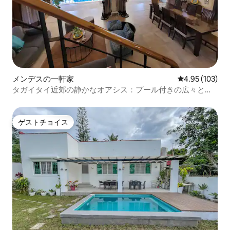
メンデスの一軒家
レビュー103件
4.95 (103)
タガイタイ近郊の静かなオアシス：プール付きの広々とし
たロフト
ゲストチョイス
ゲストチョイス