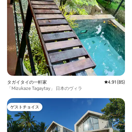
タガイタイの一軒家
レビュー85件
4.91 (85)
「Mizukaze Tagaytay」 日本のヴィラ
ゲストチョイス
ゲストチョイス