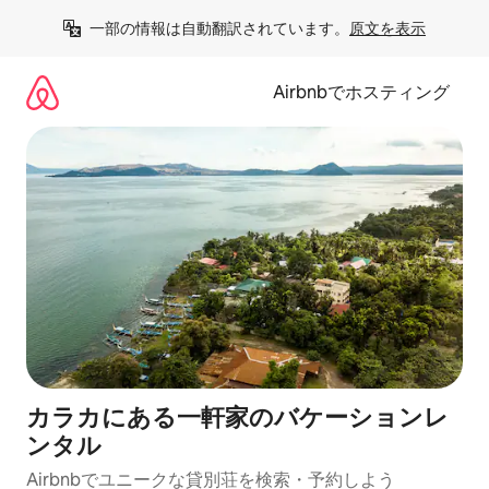
コ
一部の情報は自動翻訳されています。
原文を表示
ン
テ
ン
Airbnbでホスティング
ツ
に
ス
キ
ッ
プ
カラカにある一軒家のバケーションレ
ンタル
Airbnbでユニークな貸別荘を検索・予約しよう