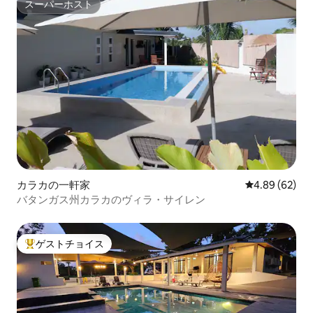
スーパーホスト
スーパーホスト
カラカの一軒家
レビュー62件
4.89 (62)
バタンガス州カラカのヴィラ・サイレン
ゲストチョイス
大好評のゲストチョイスです。