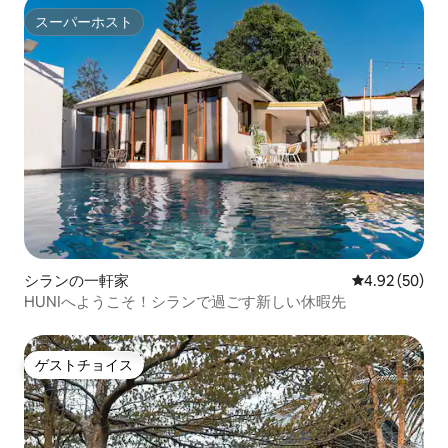
スーパーホスト
スーパーホスト
シランの一軒家
レビュー50件
4.92 (50)
HUNIへようこそ！シランで過ごす新しい休暇先
ゲストチョイス
ゲストチョイス