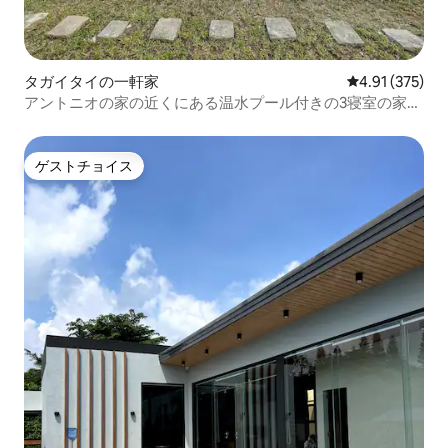
タガイタイの一軒家
レビュー375件
4.91 (375)
アントニオの家の近くにある温水プール付きの3寝室の家
（朝食付き）
ゲストチョイス
ゲストチョイス