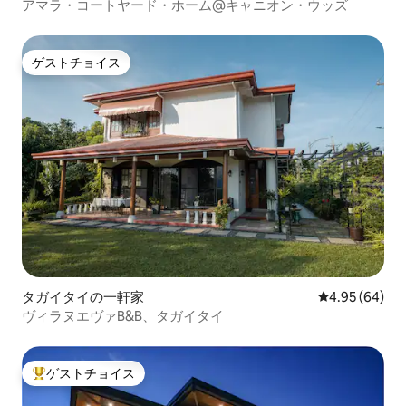
アマラ・コートヤード・ホーム@キャニオン・ウッズ
ゲストチョイス
ゲストチョイス
タガイタイの一軒家
レビュー64件
4.95 (64)
ヴィラヌエヴァB&B、タガイタイ
ゲストチョイス
大好評のゲストチョイスです。