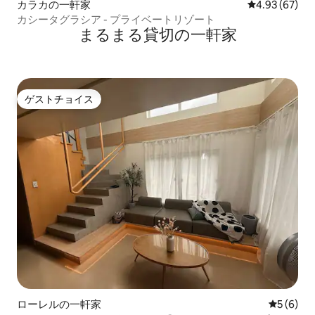
カラカの一軒家
レビュー67件
4.93 (67)
カシータグラシア - プライベートリゾート
まるまる貸切の一軒家
ゲストチョイス
ゲストチョイス
ローレルの一軒家
レビュー
5 (6)