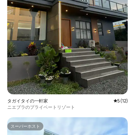
タガイタイの一軒家
レビュー1
5 (12)
ニエブラのプライベートリゾート
スーパーホスト
スーパーホスト