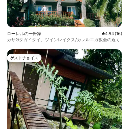
ローレルの一軒家
レビュー16件
4.94 (16)
カサGタガイタイ、ツインレイクス/カレルエガ教会の近く
ゲストチョイス
ゲストチョイス