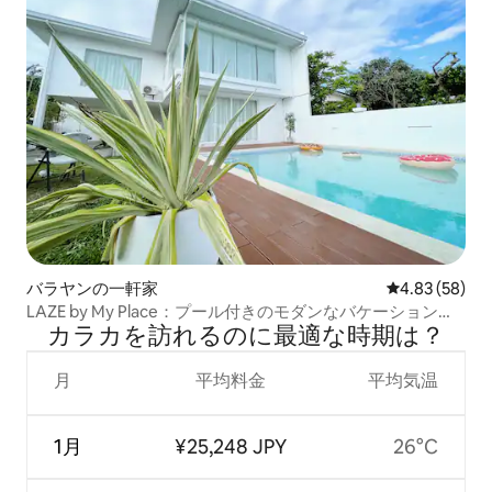
バラヤンの一軒家
レビュー58件
4.83 (58)
LAZE by My Place：プール付きのモダンなバケーションホ
カラカを訪⁠れ⁠るの⁠に最⁠適⁠な時⁠期⁠は⁠？
ーム
月
平均料金
平均気温
1月
¥25,248 JPY
26°C