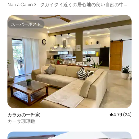
Narra Cabin 3 - タガイタイ近くの居心地の良い自然の中の
隠れ家
スーパーホスト
スーパーホスト
カラカの一軒家
レビュー24件
4.79 (24)
カーサ珊瑚礁