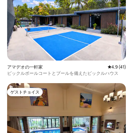
アマデオの一軒家
レビュー41
4.9 (41)
ピックルボールコートとプールを備えたピックルハウス
ゲストチョイス
ゲストチョイス