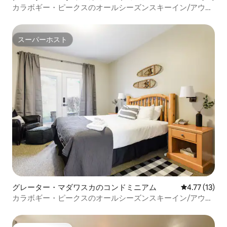
カラボギー・ピークスのオールシーズンスキーイン/アウト
ができるシャレー
スーパーホスト
スーパーホスト
グレーター・マダワスカのコンドミニアム
レビュー13件
4.77 (13)
カラボギー・ピークスのオールシーズンスキーイン/アウト
シャレー