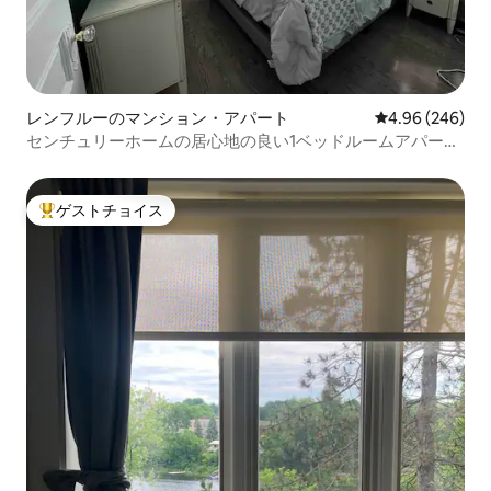
レンフルーのマンション・アパート
レビュー246件
4.96 (246)
センチュリーホームの居心地の良い1ベッドルームアパート
メント
ゲストチョイス
大好評のゲストチョイスです。