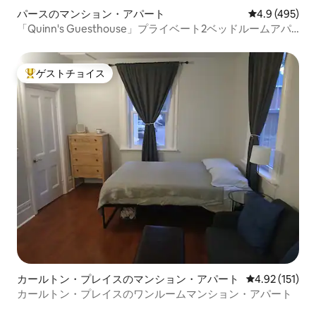
パースのマンション・アパート
レビュー495
4.9 (495)
「Quinn's Guesthouse」プライベート2ベッドルームアパ
ート
ゲストチョイス
大好評のゲストチョイスです。
カールトン・プレイスのマンション・アパート
レビュー151
4.92 (151)
カールトン・プレイスのワンルームマンション・アパート