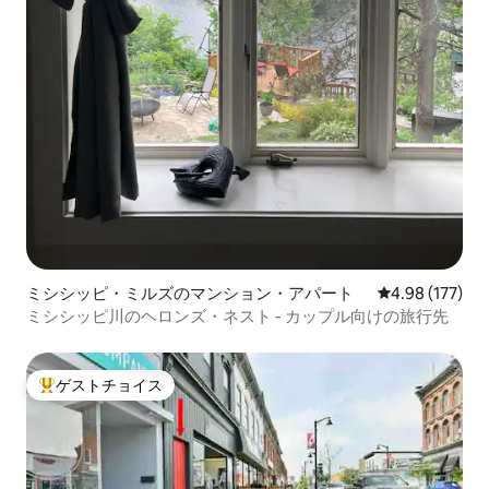
ミシシッピ・ミルズのマンション・アパート
レビュー177件
4.98 (177)
ミシシッピ川のヘロンズ・ネスト - カップル向けの旅行先
ゲストチョイス
大好評のゲストチョイスです。