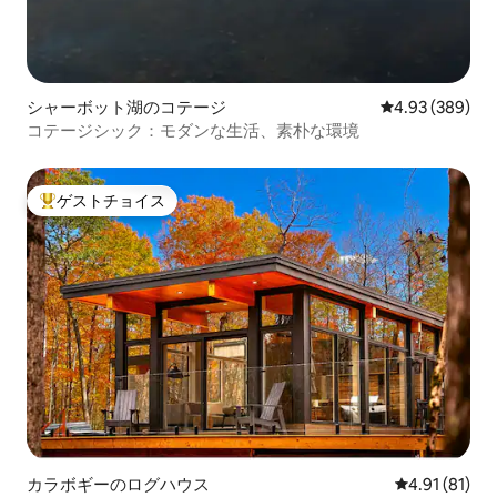
シャーボット湖のコテージ
レビュー389件
4.93 (389)
コテージシック：モダンな生活、素朴な環境
ゲストチョイス
大好評のゲストチョイスです。
カラボギーのログハウス
レビュー81件
4.91 (81)