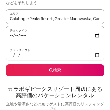
な⁠ど⁠を予⁠約⁠し⁠よ⁠う
エリア
検索結果が表示されたら、上下の矢印キーを使って移動するか、
チェックイン
チェックアウト
検索
カラボギピークスリゾート⁠周⁠辺⁠に⁠あ⁠る
高⁠評⁠価⁠のバ⁠ケ⁠ー⁠シ⁠ョ⁠ン⁠レ⁠ン⁠タ⁠ル
立地や清潔さなどの点でゲストに高評価のリスティング
です。