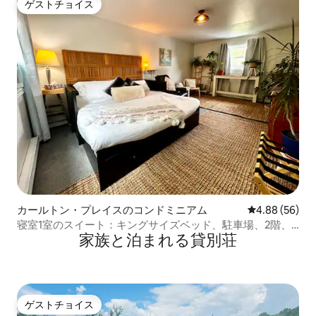
ゲストチョイス
ゲストチョイス
カールトン・プレイスのコンドミニアム
レビュー56件
4.88 (56)
寝室1室のスイート：キングサイズベッド、駐車場、2階、
家族と泊まれる貸別荘
ダウンタウン
ゲストチョイス
ゲストチョイス