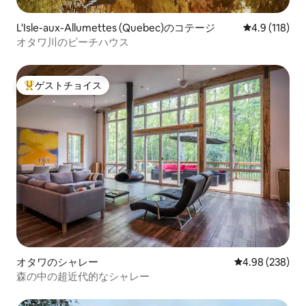
L'Isle-aux-Allumettes (Quebec)のコテージ
レビュー118
4.9 (118)
オタワ川のビーチハウス
ゲストチョイス
大好評のゲストチョイスです。
オタワのシャレー
レビュー238件
4.98 (238)
森の中の超近代的なシャレー