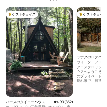
ゲストチョイス
ゲストチョイス
大好評のゲストチョイスです。
大好評のゲストチ
ラナクのログハウ
ウォーターフロン
ーハウス+ホット
クロスクロッシン
ウスへようこそ！ 美しいクライド川沿い
のプライベートな
隠れ家で、日常か
らのユニークな宿
ベッドルームのキ
リーハウスを組み
水に囲まれた静かな
パースのタイニーハウス
レビュー362件、5つ星中4.93
4.93 (362)
のさえずりを聞き
オフグリッドの三角屋根のキャビン、森