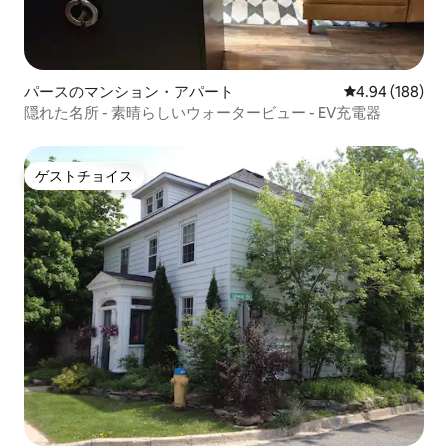
パースのマンション・アパート
レビュー188件
4.94 (188)
隠れた名所 - 素晴らしいウォータービュー - EV充電器
ゲストチョイス
ゲストチョイス