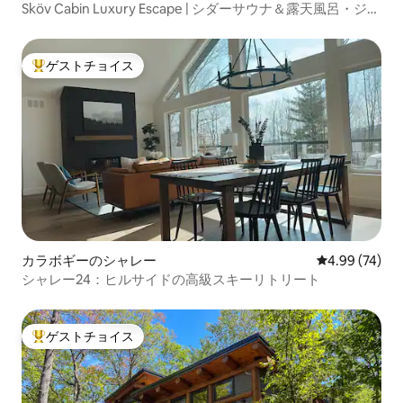
Sköv Cabin Luxury Escape | シダーサウナ＆露天風呂・ジャ
グジー
ゲストチョイス
大好評のゲストチョイスです。
カラボギーのシャレー
レビュー74件
4.99 (74)
シャレー24：ヒルサイドの高級スキーリトリート
ゲストチョイス
大好評のゲストチョイスです。