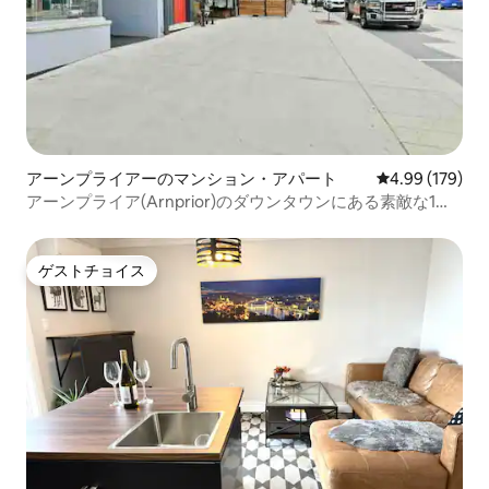
アーンプライアーのマンション・アパート
レビュー179件
4.99 (179)
アーンプライア(Arnprior)のダウンタウンにある素敵な1ベ
ッドルーム、無料駐車場付き。B
ゲストチョイス
ゲストチョイス