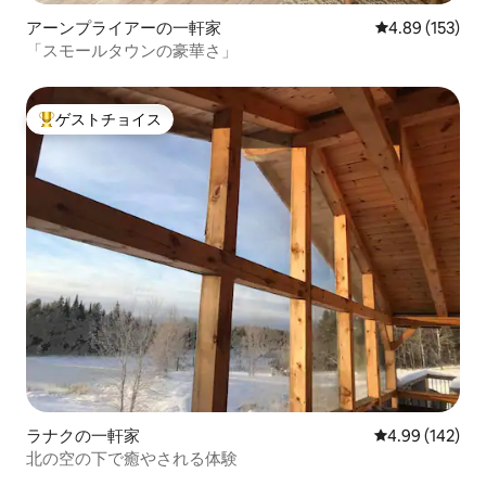
アーンプライアーの一軒家
レビュー153件
4.89 (153)
「スモールタウンの豪華さ」
ゲストチョイス
大好評のゲストチョイスです。
ラナクの一軒家
レビュー142件
4.99 (142)
北の空の下で癒やされる体験