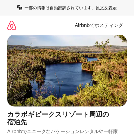
コ
一部の情報は自動翻訳されています。
原文を表示
ン
テ
ン
Airbnbでホスティング
ツ
に
ス
キ
ッ
プ
カラボギピークスリゾート⁠周⁠辺⁠の
宿⁠泊⁠先
Airbnbでユニークなバ⁠ケ⁠ー⁠シ⁠ョ⁠ンレ⁠ン⁠タ⁠ルや一⁠軒⁠家