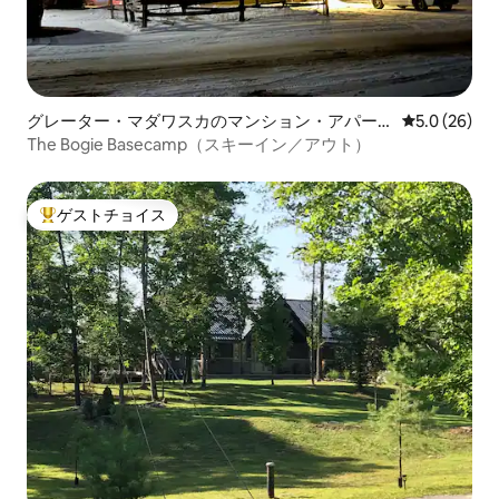
グレーター・マダワスカのマンション・アパー
レビュー26
5.0 (26)
ト
The Bogie Basecamp（スキーイン／アウト）
ゲストチョイス
大好評のゲストチョイスです。