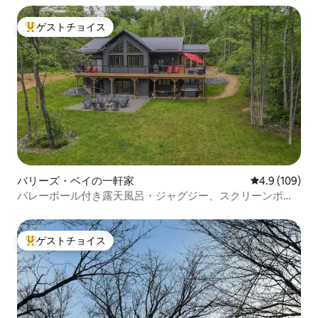
ゲストチョイス
大好評のゲストチョイスです。
バリーズ・ベイの一軒家
レビュー109
4.9 (109)
バレーボール付き露天風呂・ジャグジー、スクリーンポー
チ、ゲームルーム
ゲストチョイス
大好評のゲストチョイスです。