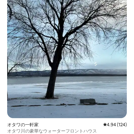
オタワの一軒家
レビュー124件
4.94 (124)
オタワ川の豪華なウォーターフロントハウス