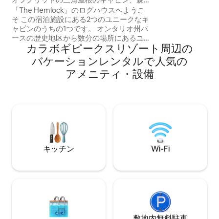
モーニングコーヒ
の中でくつろぎましょう！
「The Hemlock」のログハウスへようこ
クで上流へと漕い
そ この宿泊施設にある2つのユニークなキ
いだりしてくださ
ャビンのうちの1つです。 オンタリオ州パ
キャンプファイヤ
ースの歴史地区から数分の場所にあるユ
でホットタブにつ
カラボギピークスリゾート⁠周⁠辺⁠の
ニークな宿泊施設。ヘムロックは160エー
ょう。快適さ、自
カー以上のプライベートな自然林にあり
合した空間が待っ
バ⁠ケ⁠ー⁠シ⁠ョ⁠ン⁠レ⁠ン⁠タ⁠ル⁠で人⁠気⁠の
ます。カヤックやカヌーを楽しめる3つの
ア⁠メ⁠ニ⁠テ⁠ィ⁠・⁠設⁠備
季節の湖へのアクセスをお楽しみくださ
い。ハイキング、スノーシュー、探索な
どが楽しめるトレイルが一年中利用可能
です。 穏やかでプライベートな環境に囲
まれた美しい景色と野生動物。火のそば
でリラックスしてくつろぎましょう！ お
越しいただくのを楽しみにしておりま
す！ 2名様に最適ですが、お子様などがい
キッチン
Wi-Fi
る場合は、必要に応じてさらに宿泊させ
ることができます。
敷地内無料駐⁠車