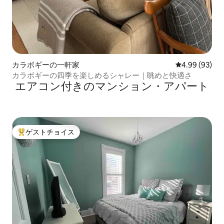
カラボギーの一軒家
レビュー93件
4.99 (93)
カラボギーの四季を楽しめるシャレー｜眺めと快適さ
エアコン付きのマンション・アパート
ゲストチョイス
大好評のゲストチョイスです。