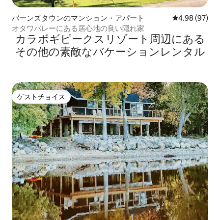
バーンズタウンのマンション・アパート
レビュー97件
4.98 (97)
オタワバレーにある居心地の良い隠れ家
カラボギピークスリゾート⁠周⁠辺⁠に⁠あ⁠る
そ⁠の⁠他⁠の素⁠敵⁠なバ⁠ケ⁠ー⁠シ⁠ョ⁠ン⁠レ⁠ン⁠タ⁠ル
ゲストチョイス
ゲストチョイス