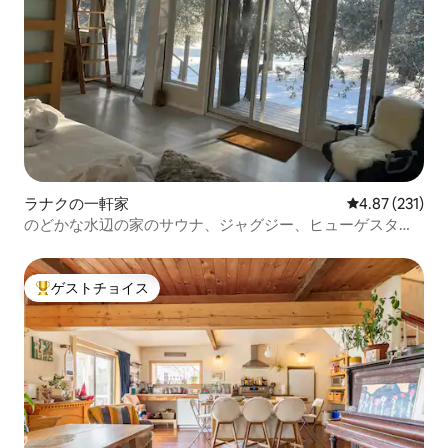
ラナクの一軒家
レビュー231件
4.87 (231)
のどかな水辺の家のサウナ、ジャグジー、ヒューゲスタイ
ル
ゲストチョイス
大好評のゲストチョイスです。