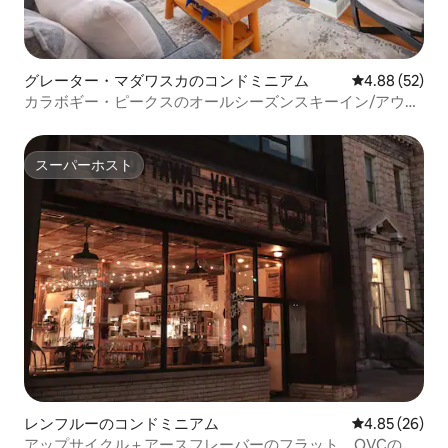
グレーター・マダワスカのコンドミニアム
レビュー52件
4.88 (52)
カラボギー・ピークスのオールシーズンスキーイン/アウト
シャレー
スーパーホスト
スーパーホスト
レンフルーのコンドミニアム
レビュー26件
4.85 (26)
アップサイクル＋アースフレーバーのフラット、OVCの上