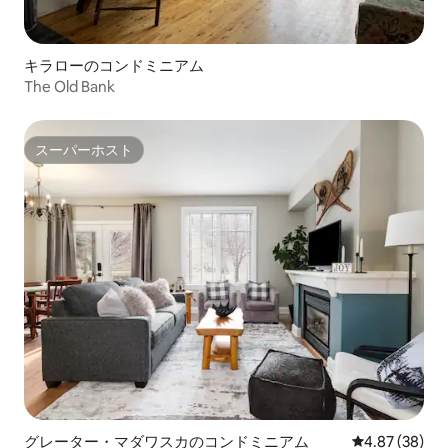
キラローのコンドミニアム
The Old Bank
スーパーホスト
スーパーホスト
グレーター・マダワスカのコンドミニアム
レビュー38件
4.87 (38)