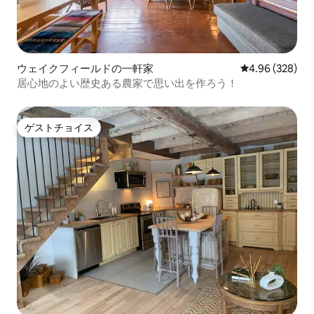
ウェイクフィールドの一軒家
レビュー328件
4.96 (328)
居心地のよい歴史ある農家で思い出を作ろう！
ゲストチョイス
ゲストチョイス