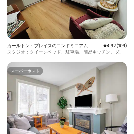
カールトン・プレイスのコンドミニアム
レビュー109件
4.92 (109)
スタジオ：クイーンベッド、駐車場、簡易キッチン、ダウ
ンタウン
スーパーホスト
スーパーホスト