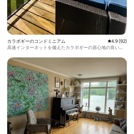
カラボギーのコンドミニアム
レビュー92
4.9 (92)
高速インターネットを備えたカラボギーの居心地の良いコ
ンドミニアム