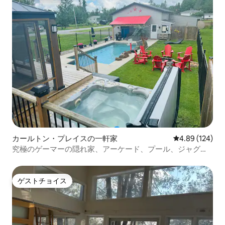
カールトン・プレイスの一軒家
レビュー124件
4.89 (124)
究極のゲーマーの隠れ家、アーケード、プール、ジャグジ
ー
ゲストチョイス
ゲストチョイス