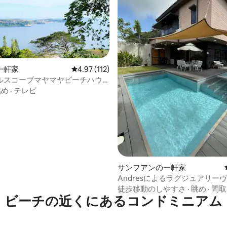
中4.82つ星の平均評価
一軒家
レビュー112件、5つ星中4.97つ星の平均評価
4.97 (112)
ルスコーブマヤマヤビーチハウ
バタンガス
眺め
·
テレビ
サンフアンの一軒家
Andresによるラグジュアリー
徒歩移動のしやすさ
·
眺め
·
間取
ビーチの近くにあるコンドミニアム