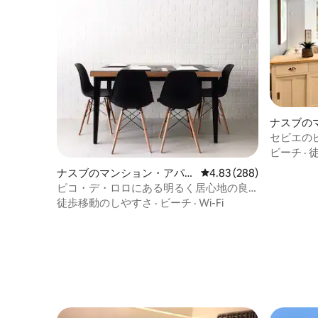
ナスブの
ト
セビエの
グーンビ
ビーチ
·
ナスブのマンション・アパー
レビュー288件、5つ星中
4.83 (288)
ト
ピコ・デ・ロロにある明るく居心地の良
いアパート
徒歩移動のしやすさ
·
ビーチ
·
Wi-Fi