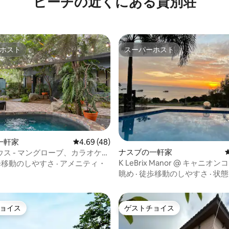
ビーチの近くにある貸別荘
ホスト
スーパーホスト
ホスト
スーパーホスト
一軒家
レビュー48件、5つ星中4.69つ星の平均評価
4.69 (48)
ナスブの一軒家
ス - マングローブ、カラオケ、
つ星中5つ星の平均評価
ムドリンク
K LeBrix Manor @ キャニオ
歩移動のしやすさ
·
アメニティ・
スグブ、バタンガス
眺め
·
徒歩移動のしやすさ
·
状態
ョイス
ゲストチョイス
ョイス
ゲストチョイス