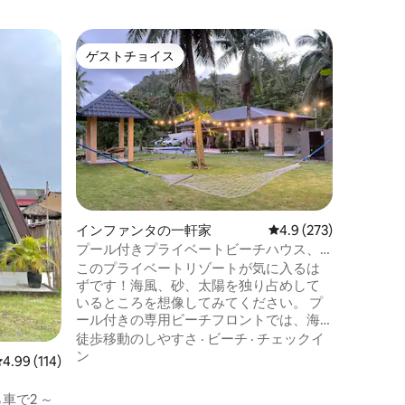
レアルの
ゲストチョイス
ゲスト
ゲストチョイス
ゲスト
Casit
ボール、
ビーチで
ナとホッ
新鮮な魚
リキナか
3～4時
眺め
·
徒
のビーチ
リラクゼ
に来たと
ても、新
インファンタの一軒家
レビュー273件、5つ
4.9 (273)
しても、
プール付きプライベートビーチハウス、
快適さの
リアル・ケソン - レッドビーチ
このプライベートリゾートが気に入るは
波の音で
ずです！海風、砂、太陽を独り占めして
ごし、夜
いるところを想像してみてください。 プ
ごしまし
ール付きの専用ビーチフロントでは、海
辺またはデッキでリラックスできます。
徒歩移動のしやすさ
·
ビーチ
·
チェックイ
プライバシーと清潔さにこだわっていま
ン
レビュー114件、5つ星中4.99つ星の平均評価
4.99 (114)
すので、敷地内で安心して過ごしていた
だけます！ 個人的な好みも重要ですの
ら車で2 ～