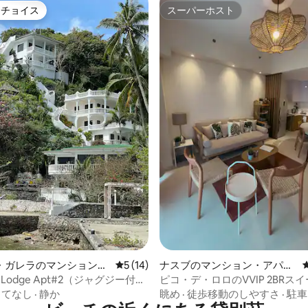
トチョイス
スーパーホスト
ゲストチョイスです。
スーパーホスト
中4.92つ星の平均評価
・ガレラのマンション・
レビュー14件、5つ星中5つ星の平均評価
5 (14)
ナスブのマンション・アパー
ト
's Lodge Apt#2（ジャグジー付
ピコ・デ・ロロのVVIP 2BRス
様用）
もてなし
·
静か
眺め
·
徒歩移動のしやすさ
·
駐車