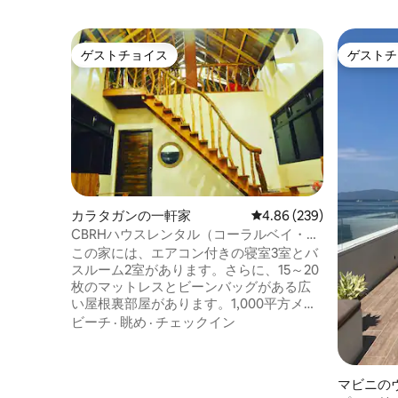
ゲストチョイス
ゲストチ
ゲストチョイス
ゲストチ
カラタガンの一軒家
レビュー239件、5つ星中
4.86 (239)
CBRHハウスレンタル（コーラルベイ・レ
ストハウス）ビーチフロント
この家には、エアコン付きの寝室3室とバ
スルーム2室があります。さらに、15～20
枚のマットレスとビーンバッグがある広
い屋根裏部屋があります。1,000平方メー
トル以上の敷地内にあるサンゴ礁のビー
ビーチ
·
眺め
·
チェックイン
チ沿いの宿泊施設です。 リラックスして
海の景色を楽しめる場所です。水泳、シ
ュノーケリング、カヤック、あるいはハ
マビニの
ンモックで本を読むだけでも楽しめま