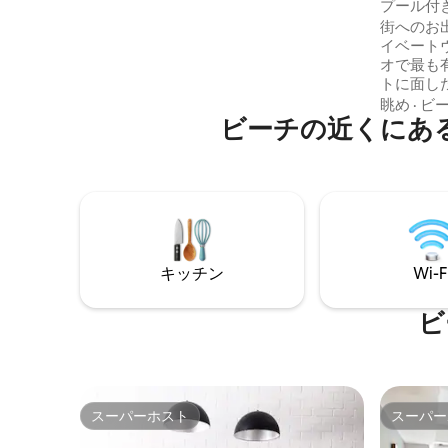
プール付
す。水泳用のカヤックとライフジャケッ
チフロン
街へのお
トをご用意しています。 すべて込みで無
イベート
料でご利用いただけますが、大切にご利
オで最も
用ください。 屋外でキャンプを体験した
トに面し
い場合は、テントもご用意しています。
ーションにありま
楽しい滞在をお過ごしいただけるよう、
眺め
·
ビ
ビーチの近くにあ
滞在する
アクアシューズをお持ちください。 敷地
ゆったり過
内に管理人が常駐しています。 プールは
Acacia
ありません。
ニラオで
トの隣に
ーケル4
ヴィラには
ビがありま
キッチン
Wi-F
です。ご
をすべて
ビ
スーパーホスト
スーパー
スーパーホスト
スーパー