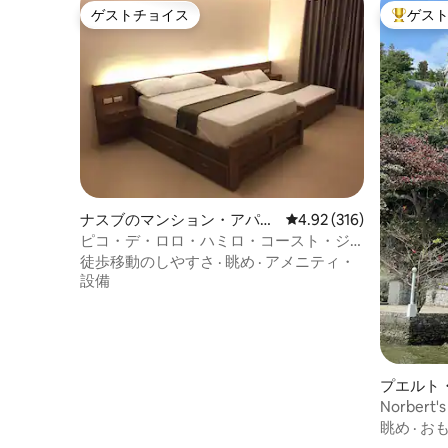
ゲストチョイス
ゲス
ゲストチョイス
大好評の
ナスブのマンション・アパー
レビュー316件、5つ星
4.92 (316)
ト
ピコ・デ・ロロ・ハミロ・コースト・ジ
ャカナA 410
徒歩移動のしやすさ
·
眺め
·
アメニティ・
設備
プエルト
アパート
Norbert
き）
眺め
·
お