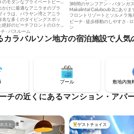
きのモダンなプライベートビー
3時間のサンフアン・バタンガスのS
トのアニラオリゾート
出かけに最適なアニラオのプラ
Makalintal Calubcub 2にあ
ヴィラは、バラヤン湾とアニラ
フロントリゾートとソルメラ海
有名な多くのダイビングスポッ
あります。 私たちのキャビンは、家族や
ビーチ
·
徒歩移動のしやすさ
·
ロ
た絶好のビーチフロントのロケ
友人とリラックスし、くつろぎ
ン
す。 私どものヴィラに
ーチ
·
バスルーム
た時間を過ごすための休暇に最
るカラバルソン地方の宿泊施設で人気
と、プライバシーが確保され、
キャビン内にあるプールをお楽
ごせます。「Solitude
だけます。ビーチまで徒歩2分
」や「Casa Escondida」など、ア
す。 キャビンには独自のCRトイレとシャ
最も定評のある数多くのリゾー
ワーがあります。 タオルと洗面
あります。カヤック2台とシュノ
自身でご持参下さい。 キャビンの裏側に
台を無料でご利用いただけます。
小さなキッチンがあります。
Netflixを備えたスマートテレ
す。Wi-Fiの速度は約80mbps
i
プール
敷地内無料駐
期待に沿えるよう、以下の説明
お読みください！
ーチの近くにあるマンション・アパ
ホスト
ゲストチョイス
ホスト
大好評のゲストチョイスです。