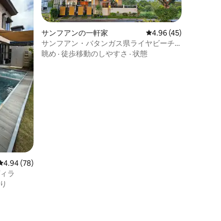
サンフアンの一軒家
レビュー45件、5つ星
4.96 (45)
サンフアン・バタンガス県ライヤビーチ
の「Porto by the Bae」
眺め
·
徒歩移動のしやすさ
·
状態
レビュー78件、5つ星中4.94つ星の平均評価
4.94 (78)
ヴィラ
り