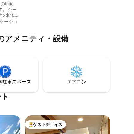
で、ご自身の洗面用具を持参することを
itio
おすすめします。 セルフケータリングで
ります。 シー
すが、3人のサービススタッフがお手伝い
岸の間に
します。 近くのウェットマーケットで新
ケーショ
鮮なシーフード、果物、野菜を購入でき
、充実し
ます。
適です。
のアメニティ・設備
しみいた
で行けま
用具はご
⁠車ス⁠ペ⁠ー⁠ス
エアコン
ート
ゲストチョイス
大好評のゲストチョイスです。