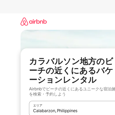
コ
ン
テ
ン
ツ
に
ス
キ
ッ
プ
カラバルソン地方のビ
ーチの近くにあるバケ
ーションレンタル
Airbnbでビーチの近くにあるユニークな宿泊
を検索・予約しよう
エリア
検索結果が表示されたら、上下の矢印キーを使っ