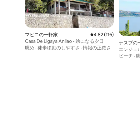
マビニの一軒家
レビュー116件、5つ星
4.82 (116)
Casa De Ligaya Anilao - 絵になる夕日
ナスブの
眺め
·
徒歩移動のしやすさ
·
情報の正確さ
エンジェ
スヴィラ
ビーチ
·