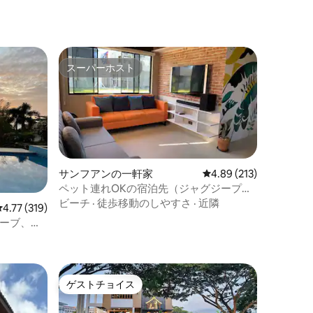
スーパーホスト
スーパーホスト
サンフアンの一軒家
レビュー213件、5つ星
4.89 (213)
ペット連れOKの宿泊先（ジャグジープー
ル＆ビリヤード付き）
ビーチ
·
徒歩移動のしやすさ
·
近隣
レビュー319件、5つ星中4.77つ星の平均評価
4.77 (319)
ンコーブ、ナ
ゲストチョイス
ゲストチョイス