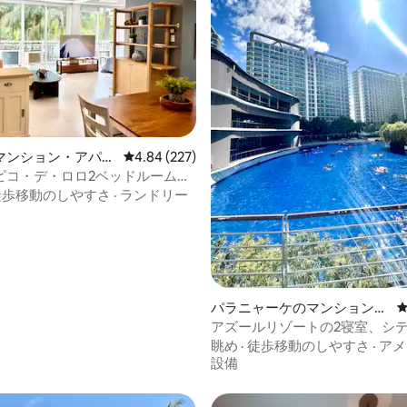
マンション・アパー
レビュー227件、5つ星中4.84つ星の平均評価
4.84 (227)
ピコ・デ・ロロ2ベッドルームラ
ュースイート
徒歩移動のしやすさ
·
ランドリー
4.83つ星の平均評価
パラニャーケのマンション・
アパート
アズールリゾートの2寝室、シ
バルコニー＆無料駐車場
眺め
·
徒歩移動のしやすさ
·
アメ
設備