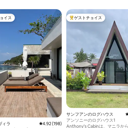
ョイス
ゲストチョイス
ョイス
大好評のゲストチョイスです。
4.86つ星の平均評価
サンフアンのログハウス
アンソニーのログハウス1
ヴィラ
レビュー198件、5つ星中4.92つ星の平均評価
4.92 (198)
Anthony's Cabinは、マニラか