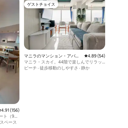
ゲストチョイス
ゲストチョイス
マニラのマンション・アパー
レビュー54件、5つ星
4.89 (54)
ト
マニラ・スカイ。44階で楽しんでリラッ
クスしてください。
ビーチ
·
徒歩移動のしやすさ
·
静か
レビュー156件、5つ星中4.91つ星の平均評価
4.91 (156)
イート（9名
スペース