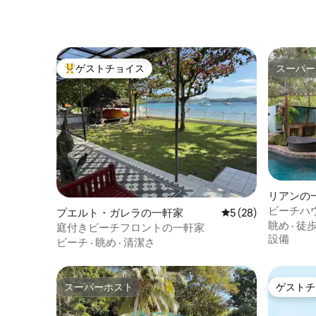
ゲストチョイス
スーパー
大好評のゲストチョイスです。
スーパー
リアンの
ビーチハウ
プエルト・ガレラの一軒家
レビュー28件、5
5 (28)
ウェルカ
眺め
·
徒
庭付きビーチフロントの一軒家
設備
ビーチ
·
眺め
·
清潔さ
スーパーホスト
ゲストチ
スーパーホスト
ゲストチ