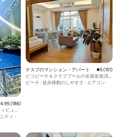
ナスブのマンション・アパート
レビュー151件、5
5 (151)
ピコビーチ＆クラブプールの全面改装済
み2寝室
ビーチ
·
徒歩移動のしやすさ
·
エアコン
レビュー186件、5つ星中4.95つ星の平均評価
4.95 (186)
ティビュー
ニティ・