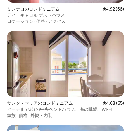
ミンデロのコンドミニアム
レビュー66件
4.92 (66)
ティ・キャロル ゲストハウス
ロケーション
·
価格
·
アクセス
サンタ・マリアのコンドミニアム
レビュー65件
4.68 (65)
ビーチまで3分の中央ペントハウス、海の眺望、Wi-Fi
家族
·
価格
·
外観・内装