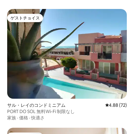
ゲストチョイス
ゲストチョイス
サル・レイのコンドミニアム
レビュー72件
4.88 (72)
PORT DO SOL 無料Wi-Fi 制限なし
家族
·
価格
·
快適さ