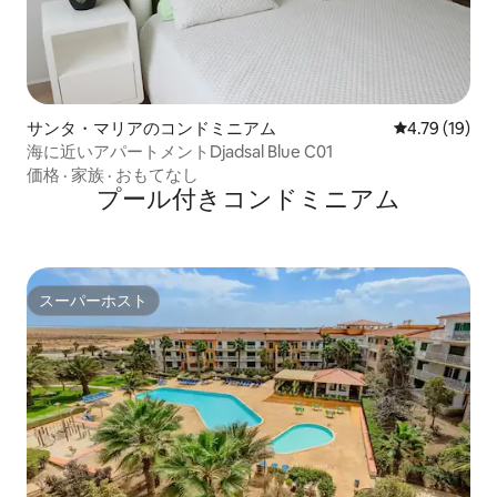
サンタ・マリアのコンドミニアム
レビュー19件
4.79 (19)
海に近いアパートメントDjadsal Blue C01
価格
·
家族
·
おもてなし
プール付きコンドミニアム
スーパーホスト
スーパーホスト