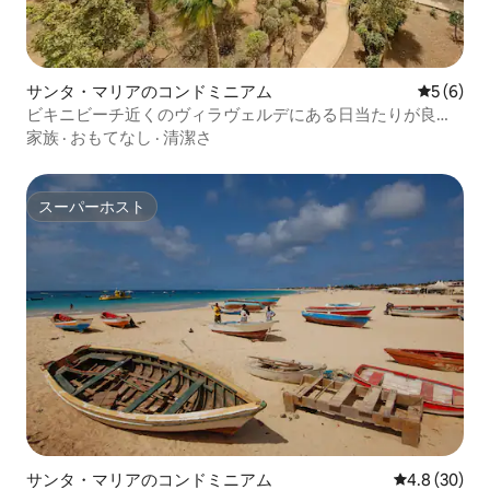
サンタ・マリアのコンドミニアム
レビュー
5 (6)
ビキニビーチ近くのヴィラヴェルデにある日当たりが良く
快適なフラット！
家族
·
おもてなし
·
清潔さ
スーパーホスト
スーパーホスト
サンタ・マリアのコンドミニアム
レビュー30
4.8 (30)