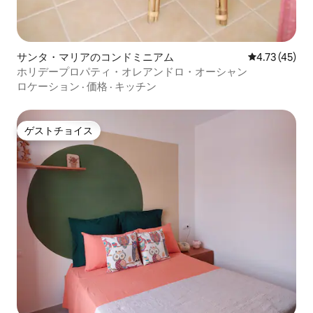
サンタ・マリアのコンドミニアム
レビュー45件
4.73 (45)
ホリデープロパティ・オレアンドロ・オーシャン
ロケーション
·
価格
·
キッチン
ゲストチョイス
ゲストチョイス