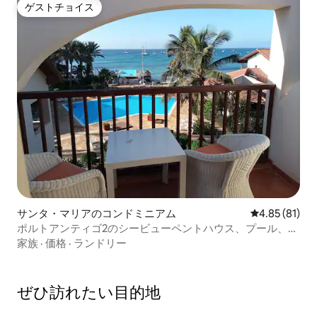
ゲストチョイス
ゲストチョイス
サンタ・マリアのコンドミニアム
レビュー81件
4.85 (81)
ポルトアンティゴ2のシービューペントハウス、プール、
Wi - Fi
家族
·
価格
·
ランドリー
ぜひ訪⁠れ⁠た⁠い目⁠的⁠地