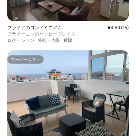
プライアのコンドミニアム
レビュー16件
4.94 (16)
プライーニャのハッピープレイス
ロケーション
·
外観・内装
·
近隣
スーパーホスト
スーパーホスト