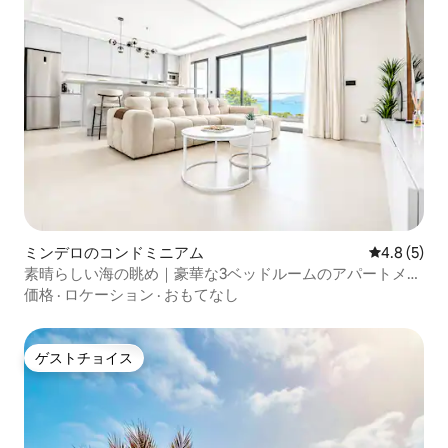
ミンデロのコンドミニアム
レビュー5
4.8 (5)
素晴らしい海の眺め｜豪華な3ベッドルームのアパートメン
ト
価格
·
ロケーション
·
おもてなし
ゲストチョイス
ゲストチョイス