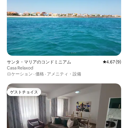
サンタ・マリアのコンドミニアム
レビュー9件
4.67 (9)
Casa Relaxod
ロケーション
·
価格
·
アメニティ・設備
ゲストチョイス
ゲストチョイス