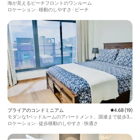
海が見えるビーチフロントのワンルーム
ロケーション
·
移動のしやすさ
·
ビーチ
プライアのコンドミニアム
レビュー19件
4.68 (19)
モダンな1ベッドルームのアパートメント、国連まで徒歩3
分、ビーチの近く
ロケーション
·
徒歩移動のしやすさ
·
快適さ