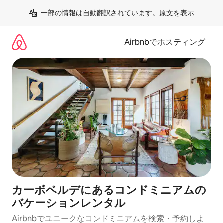
コ
一部の情報は自動翻訳されています。
原文を表示
ン
テ
ン
Airbnbでホスティング
ツ
に
ス
キ
ッ
プ
カーボベルデにあるコンドミニアムの
バケーションレンタル
Airbnbでユニークなコンドミニアムを検索・予約しよ