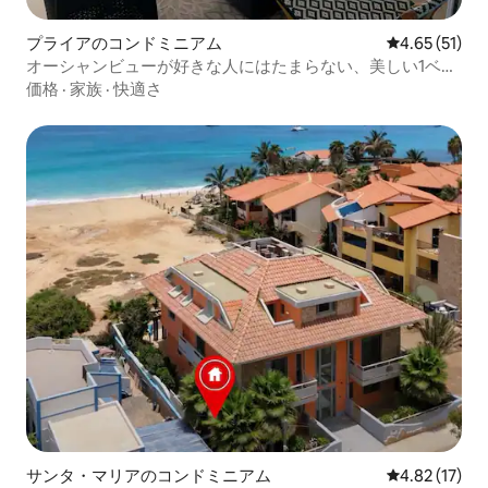
プライアのコンドミニアム
レビュー51件
4.65 (51)
オーシャンビューが好きな人にはたまらない、美しい1ベッ
ドアパート
価格
·
家族
·
快適さ
サンタ・マリアのコンドミニアム
レビュー17件
4.82 (17)