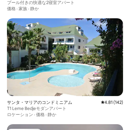
プール付きの快適な2寝室アパート
価格
·
家族
·
静か
サンタ・マリアのコンドミニアム
レビュー142件
4.81 (142)
T1 Leme Bedjeモダンアパート
ロケーション
·
価格
·
静か