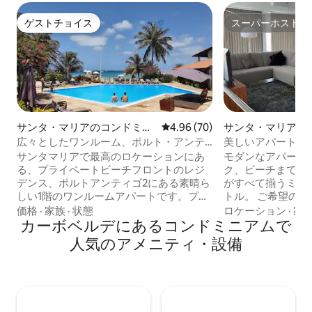
ゲストチョイス
スーパーホスト
ゲストチョイス
スーパーホスト
サンタ・マリアのコンドミニ
レビュー70件、5つ星中4.96
4.96 (70)
サンタ・マリアの
アム
アム
広々としたワンルーム、ポルト・アンテ
美しいアパートの
ィゴ2、プールまで徒歩、Wi-Fi
サンタマリアで最高のロケーションにあ
モダンなアパート
る、プライベートビーチフロントのレジ
ク、ビーチまで徒
デンス、ポルトアンティゴ2にある素晴ら
がすべて揃うミニ
しい1階のワンルームアパートです。プラ
トル。 ご希望の場合は、空港でお迎えに
イベートで風の吹かないプールがあり、
あがります。20ユ
価格
·
家族
·
状態
ロケーション
·
家
ビレッジビーチの隣で、町の中心部に位
カーボベルデにあるコンドミニアムで
清掃、タオル無料、
置しています。 この広々としたワンルー
ビ、衛星テレビ、
人気のアメニティ・設備
ムは、プールからわずか数歩の場所にあ
イタリア語、スペ
り、大きくて居心地の良いテラスと少し
語、フランス語、
の海の景色が楽しめる完璧な環境を備え
は、どんな問題や
ています。 このワンルームは大人2名様と
ています。プライ
お子様2名様までご利用いただけます。 無
やツアーのお手伝い