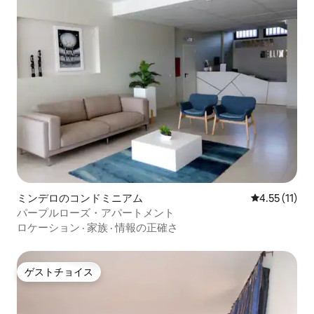
ミンデロのコンドミニアム
レビュー11件
4.55 (11)
パープルローズ・アパートメント
ロケーション
·
家族
·
情報の正確さ
ゲストチョイス
ゲストチョイス