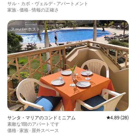
サル・カボ・ヴェルデ - アパートメント
家族
·
価格
·
情報の正確さ
スーパーホスト
スーパーホスト
サンタ・マリアのコンドミニアム
レビュー28件
4.89 (28)
素敵な1階のアパートです
価格
·
家族
·
屋外スペース