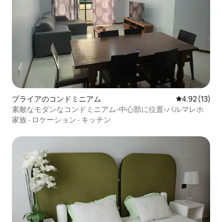
プライアのコンドミニアム
レビュー13件
4.92 (13)
素敵なモダンなコンドミニアム-中心部に位置-パルマレホ
家族
·
ロケーション
·
キッチン