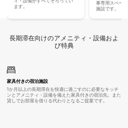
ィ・設備がすべてそろってい
事専用スペース
ます。
施設です。
長期滞在向け⁠のア⁠メ⁠ニ⁠テ⁠ィ⁠・設⁠備⁠およ
び特⁠典
家具付き⁠の宿⁠泊⁠施⁠設
1か月以上の長期滞在を快適に過ごすのに必要なキッチ
ンとアメニティ・設備を備えた家具付きの宿泊先。また
貸しでお部屋を借りる代わりとなるご提案です。