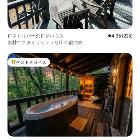
ロストリバーのログハウス
レビュー225件
4.95 (225)
素朴でスタイリッシュな山の宿泊先
ゲストチョイス
大好評のゲストチョイスです。