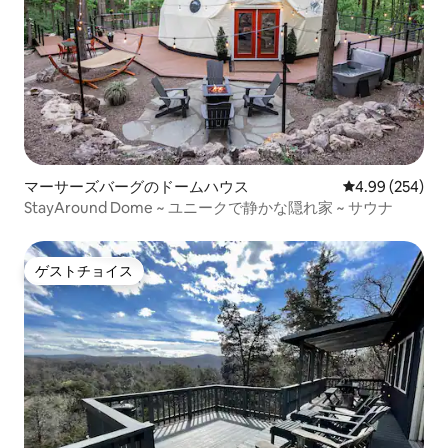
マーサーズバーグのドームハウス
レビュー254件
4.99 (254)
StayAround Dome ~ ユニークで静かな隠れ家 ~ サウナ
ゲストチョイス
ゲストチョイス