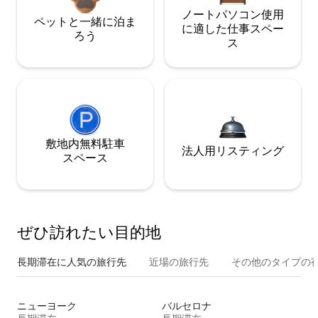
ノートパソコン使用
ペットと一緒に泊ま
に適した仕事スペー
ろう
ス
敷地内無料駐⁠車
法人用リスティング
ス⁠ペ⁠ー⁠ス
ぜひ訪⁠れ⁠た⁠い目⁠的⁠地
長期滞在に人気の旅行先
近場の旅行先
その他のタ⁠イ⁠プ⁠の宿
ニューヨーク
バルセロナ