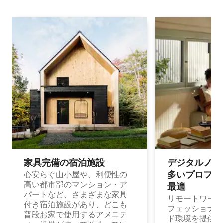
家具完備の宿⁠泊⁠施⁠設
デジタルノマド
多⁠いプ⁠ロ⁠フ⁠ェ⁠
心安らぐ山小屋や、利便性の
高い都市部のマンション・ア
最⁠適
パートなど、さまざまな家具
リモートワーク
付き宿泊施設があり、どこも
フェッショナル
普段お家で使用するアメニテ
ド環境を提供する