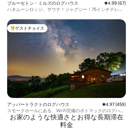
ブルーセトン・ミルズのログハウス
レビュー67件
4.99 (67)
ハネムーンロッジ。サウナ！ジャグジー！75インチテレ
ビ！キングサイズベッド！
ゲストチョイス
大好評のゲストチョイスです。
アッパートラクトのログハウス
レビュー459件
4.97 (459)
スモークホールにある、Wi-Fi完備のポトマックのログハウ
お家のような快⁠適⁠さ⁠とお⁠得⁠な長⁠期⁠滞⁠在
ス
料⁠金