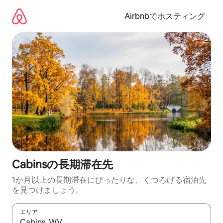
コ
ン
Airbnbでホスティング
テ
ン
ツ
に
ス
キ
ッ
プ
Cabinsの長期滞在先
1か月以上の長期滞在にぴったりな、くつろげる宿泊先
を見つけましょう。
エリア
検索結果が表示されたら、上下の矢印キーを使って移動するか、