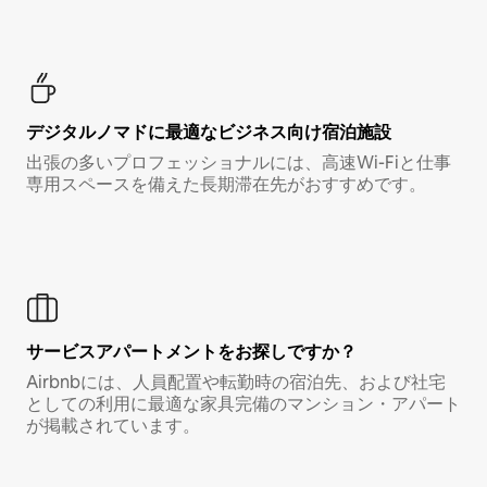
デジタルノマド⁠に最⁠適⁠なビ⁠ジ⁠ネ⁠ス⁠向⁠け宿⁠泊⁠施⁠設
出張の多いプロフェッショナルには、高速Wi-Fiと仕事
専用スペースを備えた長期滞在先がおすすめです。
サービスアパートメントをお探しですか？
Airbnbには、人員配置や転勤時の宿泊先、および社宅
としての利用に最適な家具完備のマンション・アパート
が掲載されています。