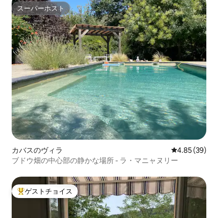
スーパーホスト
スーパーホスト
カバスのヴィラ
レビュー39件
4.85 (39)
ブドウ畑の中心部の静かな場所 - ラ・マニャヌリー
ゲストチョイス
大好評のゲストチョイスです。