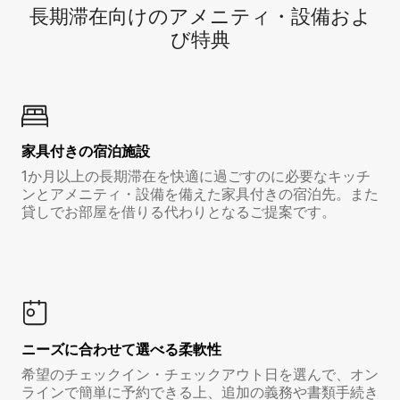
長期滞在向け⁠のア⁠メ⁠ニ⁠テ⁠ィ⁠・設⁠備⁠およ
び特⁠典
家具付き⁠の宿⁠泊⁠施⁠設
1か月以上の長期滞在を快適に過ごすのに必要なキッチ
ンとアメニティ・設備を備えた家具付きの宿泊先。また
貸しでお部屋を借りる代わりとなるご提案です。
ニーズに合わせて選べる柔軟性
希望のチェックイン・チェックアウト日を選んで、オン
ラインで簡単に予約できる上、追加の義務や書類手続き