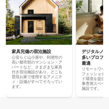
家具完備の宿⁠泊⁠施⁠設
デジタルノマド
多⁠いプ⁠ロ⁠フ⁠ェ⁠
心安らぐ山小屋や、利便性の
高い都市部のマンション・ア
最⁠適
パートなど、さまざまな家具
リモートワーク
付き宿泊施設があり、どこも
フェッショナル
普段お家で使用するアメニテ
ド環境を提供する
ィ・設備がすべてそろってい
事専用スペース
ます。
施設です。