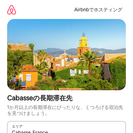
コ
ン
Airbnbでホスティング
テ
ン
ツ
に
ス
キ
ッ
プ
Cabasseの長期滞在先
1か月以上の長期滞在にぴったりな、くつろげる宿泊先
を見つけましょう。
エリア
検索結果が表示されたら、上下の矢印キーを使って移動するか、