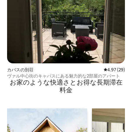
カバスの別荘
レビュー29件
4.97 (29)
ヴァル中心街のキャバスにある魅力的な2部屋のアパート
お家のような快⁠適⁠さ⁠とお⁠得⁠な長⁠期⁠滞⁠在
料⁠金