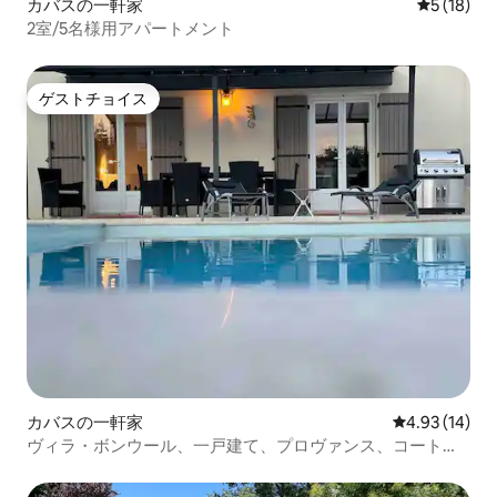
カバスの一軒家
レビュー1
5 (18)
2室/5名様用アパートメント
ゲストチョイス
ゲストチョイス
カバスの一軒家
レビュー14件
4.93 (14)
ヴィラ・ボンウール、一戸建て、プロヴァンス、コートダ
ジュール、