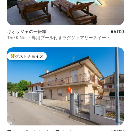
キオッジャの一軒家
レビュー1
5 (12)
The K Noir • 専用プール付きラグジュアリースイート
ゲストチョイス
大好評のゲストチョイスです。