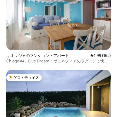
キオッジャのマンション・アパート
レビュー162件
4.99 (162)
Chioggia4U Blue Dream：ヴェネツィアのラグーンで快適
な時間を過ごそう
ゲストチョイス
大好評のゲストチョイスです。