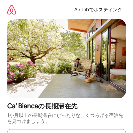
コ
ン
Airbnbでホスティング
テ
ン
ツ
に
ス
キ
ッ
プ
Ca' Biancaの長期滞在先
1か月以上の長期滞在にぴったりな、くつろげる宿泊先
を見つけましょう。