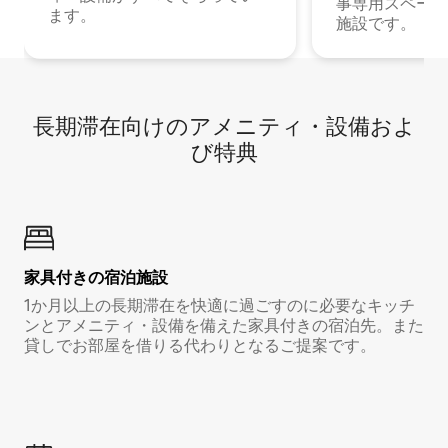
事専用スペース
ます。
施設です。
長期滞在向け⁠のア⁠メ⁠ニ⁠テ⁠ィ⁠・設⁠備⁠およ
び特⁠典
家具付き⁠の宿⁠泊⁠施⁠設
1か月以上の長期滞在を快適に過ごすのに必要なキッチ
ンとアメニティ・設備を備えた家具付きの宿泊先。また
貸しでお部屋を借りる代わりとなるご提案です。