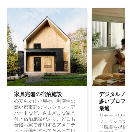
家具完備の宿⁠泊⁠施⁠設
デジタルノマド
多⁠いプ⁠ロ⁠フ⁠ェ⁠
心安らぐ山小屋や、利便性の
高い都市部のマンション・ア
最⁠適
パートなど、さまざまな家具
リモートワーク
付き宿泊施設があり、どこも
フェッショナル
普段お家で使用するアメニテ
ド環境を提供する
ィ・設備がすべてそろってい