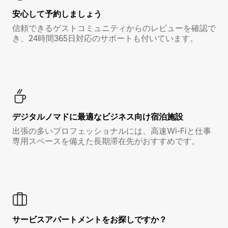
安心して予約しましょう
信頼できるゲストコミュニティからのレビューを確認で
き、24時間365日対応のサポートも付いています。
デジタルノマド⁠に最⁠適⁠なビ⁠ジ⁠ネ⁠ス⁠向⁠け宿⁠泊⁠施⁠設
出張の多いプロフェッショナルには、高速Wi-Fiと仕事
専用スペースを備えた長期滞在先がおすすめです。
サービスアパートメントをお探しですか？