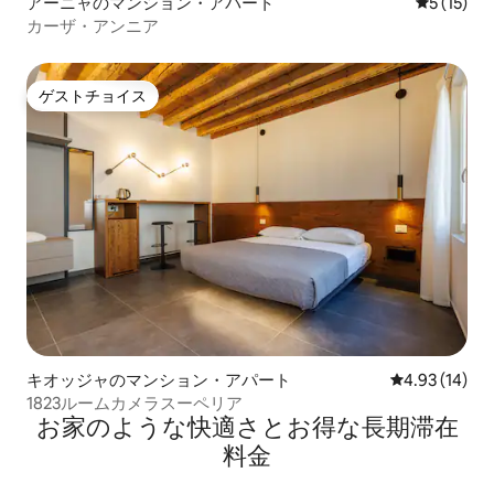
アーニャのマンション・アパート
レビュー1
5 (15)
カーザ・アンニア
ゲストチョイス
ゲストチョイス
キオッジャのマンション・アパート
レビュー14件
4.93 (14)
1823ルームカメラスーペリア
お家のような快⁠適⁠さ⁠とお⁠得⁠な長⁠期⁠滞⁠在
料⁠金