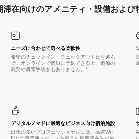
滞在向け⁠のア⁠メ⁠ニ⁠テ⁠ィ⁠・設⁠備⁠および
ニーズに合わせて選べる柔軟性
希望のチェックイン・チェックアウト日を選ん
で、オンラインで簡単に予約できる上、追加の
義務や書類手続きもありません。*
デジタルノマド⁠に最⁠適⁠なビ⁠ジ⁠ネ⁠ス⁠向⁠け宿⁠泊⁠施⁠設
出張の多いプロフェッショナルには、高速Wi-
Fiと仕事専用スペースを備えた長期滞在先がお