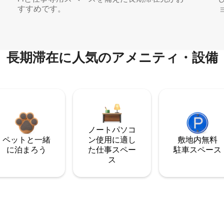
すすめです。
長期滞在に人気のアメニティ・設備
ノートパソコ
ペットと一緒
ン使用に適し
敷地内無料
に泊まろう
た仕事スペー
駐⁠車ス⁠ペ⁠ー⁠ス
ス