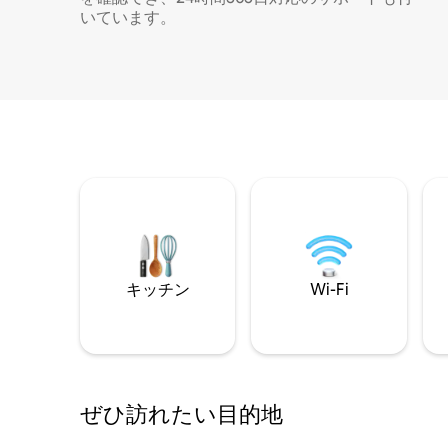
いています。
キッチン
Wi-Fi
ぜひ訪⁠れ⁠た⁠い目⁠的⁠地