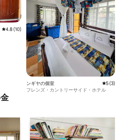
レビュー10件、5つ星中4.8つ星の平均評価
4.8 (10)
ンギヤの個室
レビュー3件、5
5 (3)
フレンズ・カントリーサイド・ホテル
⁠金