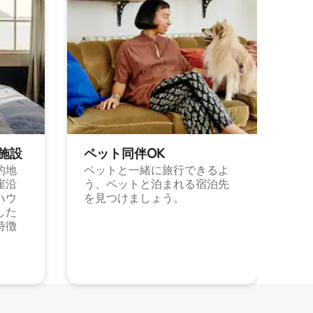
施⁠設
ペット同⁠伴OK
的地
ペットと一緒に旅行できるよ
崖沿
う、ペットと泊まれる宿泊先
ハウ
を見つけましょう。
した
特徴