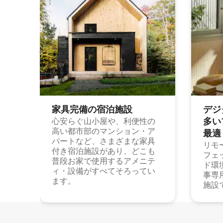
家具完備の宿⁠泊⁠施⁠設
デジ
多⁠いプ
心安らぐ山小屋や、利便性の
高い都市部のマンション・ア
最⁠適
パートなど、さまざまな家具
リモ
付き宿泊施設があり、どこも
フェ
普段お家で使用するアメニテ
ド環
ィ・設備がすべてそろってい
事専
ます。
施設