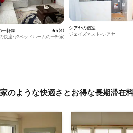
中4.5つ星の平均評価
シアヤの個室
の一軒家
レビュー4件、5つ星中5つ星の平均評価
5 (4)
ジェイズネスト-シアヤ
完備の快適な2ベッドルームの一軒家
家のような快⁠適⁠さ⁠とお⁠得⁠な長⁠期⁠滞⁠在料