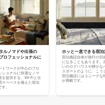
タルノマドや出⁠張⁠の
ホッと一⁠息⁠で⁠き⁠る宿⁠泊
⁠ロ⁠フ⁠ェ⁠ッ⁠シ⁠ョ⁠ナ⁠ル⁠に
宿泊施設自体が旅行の目
になることもあります。
いのログハウスや静かな
ートワークが中心のプロ
スボートのように、こう
ッショナルに快適なノマ
宿泊施設にはユニークな
境を提供する、Wi-Fiと仕
が満載です。
用スペースを備えた宿泊
です。