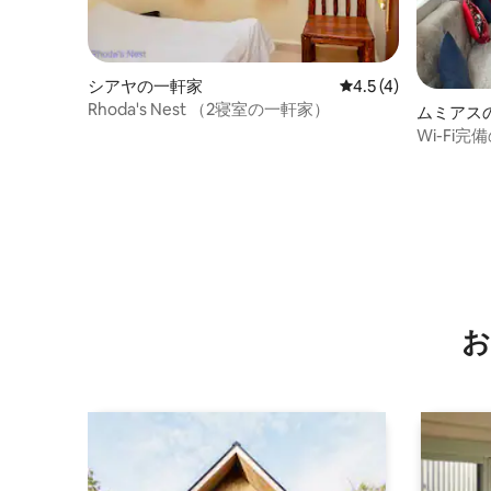
シアヤの一軒家
レビュー4件、5つ星
4.5 (4)
Rhoda's Nest （2寝室の一軒家）
ムミアス
Wi-Fi
お