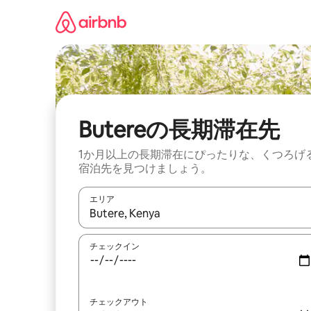
コ
ン
テ
ン
ツ
に
ス
キ
ッ
Butereの長期滞在先
プ
1か月以上の長期滞在にぴったりな、くつろげ
宿泊先を見つけましょう。
エリア
検索結果が表示されたら、上下の矢印キーを使っ
チェックイン
チェックアウト