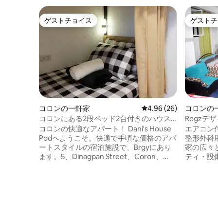
ゲストチョイス
ゲストチ
ゲストチョイス
ゲストチ
コロンの一軒家
レビュー26件、5つ星中
4.96 (26)
コロンの
コロンにある2段ベッド2台付きのハウス
Rogz
ポッド
ズ（超高速W
コロンの快適なアパート！ Dani's House
エアコン
Podへようこそ。快適で手頃な価格のアパ
整形外科
ートスタイルの宿泊施設で、Brgyにあり
家の広々と
ます。5、Dinagpan Street、Coron、
ティ・設備： 1000 Mbsファイ
Palawan、Zenzeaホテルの目の前。 ゲス
（デジタ
トの利便性のため、チェックインとチェ
有） ソファー コンピュータデスク スマー
ックアウトはKaiz Travel Services Office
トテレビ 椅子とダイニングテーブル 調理
にて対応しており、すべての予約も同社
器具・食器付
にて管理しています。 アイランドホッピ
スペンサー お湯が出るシャワー付
ング、ダイビング、またはコロンの美し
用バスルーム ロケーション