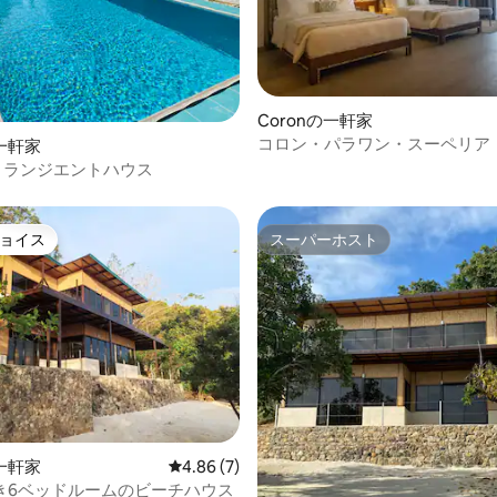
4.36つ星の平均評価
Coronの一軒家
コロン・パラワン・スーペリア・
一軒家
ツインスイート
de トランジエントハウス
ョイス
スーパーホスト
ョイス
スーパーホスト
4.82つ星の平均評価
一軒家
レビュー7件、5つ星中4.86つ星の平均評価
4.86 (7)
き6ベッドルームのビーチハウス