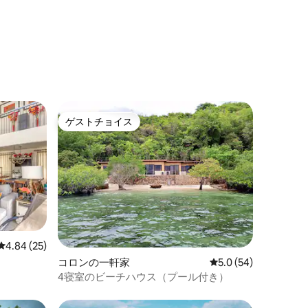
ゲストチョイス
ゲストチョイス
レビュー25件、5つ星中4.84つ星の平均評価
4.84 (25)
コロンの一軒家
レビュー54件、5つ星
5.0 (54)
4寝室のビーチハウス（プール付き）