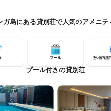
0メートル、コロン桟橋まで徒歩
自身でお料理いただくことも可
ートル、清潔で安全な建物内にあり
すべて太陽光発電。プールは海
つの寝室と、ソファベッド2台
い
キッチン、ダイニングテーブル
ンガ島にある貸別荘で人気のアメニテ
た広い共用ルームで、最大20人
が宿泊できます。
i
プール
敷地内無料駐
プール付きの貸別荘