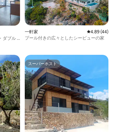
一軒家
レビュー44件、5つ星
4.89 (44)
プール付きの広々としたシービューの家
ダブル -
スーパーホスト
スーパーホスト