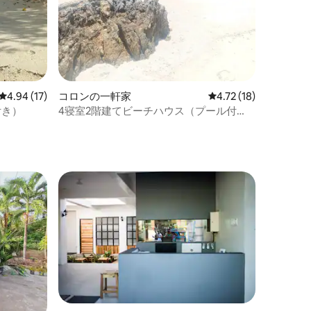
レビュー17件、5つ星中4.94つ星の平均評価
4.94 (17)
コロンの一軒家
レビュー18件、5つ星
4.72 (18)
付き）
4寝室2階建てビーチハウス（プール付
き）