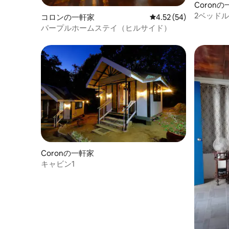
Coron
2ベッドル
コロンの一軒家
レビュー54件、5つ星中
4.52 (54)
ーのサン
パープルホームステイ（ヒルサイド）
Coronの一軒家
キャビン1