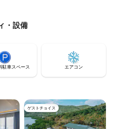
ルの中に
コロンタ
たり、温泉に浸かったりしましょう。環
能です。
広々とした
境に優しい慣行で持続可能な生活を送
水です。4
囲まれた
り、刺激の強い化学物質や香水を使用し
、テレビ、
を保って
ません。シンプルな生活を受け入れ、低
2台を備え
ィ・設備
ったら、
コストで自由を楽しみましょう。
のゲスト
やかな場所です。 
には、お
に必要な
コン付き
ベッドが
す。 バスルームは風通しがよくモダン
で、時折
⁠車ス⁠ペ⁠ー⁠ス
エアコン
は高速で
ゲストチョイス
ゲストチョイス