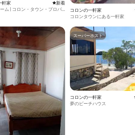
の一軒家
新しい宿泊先
新着
ーム | コロン・タウン・プロパ
4.52つ星の平均評価
コロンの一軒家
セットビューハウス
コロンタウンにある一軒家
スーパーホスト
スーパーホスト
コロンの一軒家
夢のビーチハウス