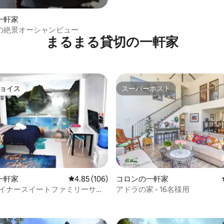
一軒家
の絶景オーシャンビュー
まるまる貸切の一軒家
ョイス
スーパーホスト
ョイス
スーパーホスト
一軒家
レビュー106件、5つ星中4.85つ星の平均評価
4.85 (106)
コロンの一軒家
デザイナースイートファミリーサイ
アドラの家 - 16名様用
i-Fi ）