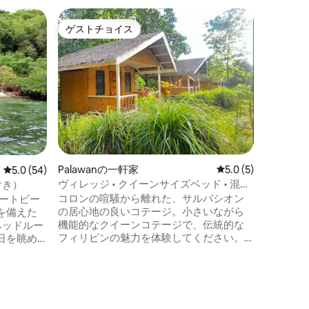
ゲストチョイス
ゲスト
ゲストチョイス
ゲスト
Palawanの一軒家
レビュー5件、5つ星
5.0 (5)
レビュー54件、5つ星中5.0つ星の平均評価
5.0 (54)
ヴィレッジ • クイーンサイズベッド • 混雑
付き）
したコロンタウンからの脱出
コロンの喧騒から離れた、サルバシオン
ベートビー
の居心地の良いコテージ。小さいながら
を備えた
機能的なクイーンコテージで、伝統的な
ベッドルー
フィリピンの魅力を体験してください。
日を眺め
デジタルノマドのためのStarLink Wi-Fi、
絆を深めるための共用キッチン。ブスア
ヤック、
ンガでは自然が薬です。サンゴ礁に飛び
いただけ
コロンの
込んだり、島巡りに行ったり、ジャング
Casa 
ルをトレッキングしたり、バイクに乗っ
ますが、ご