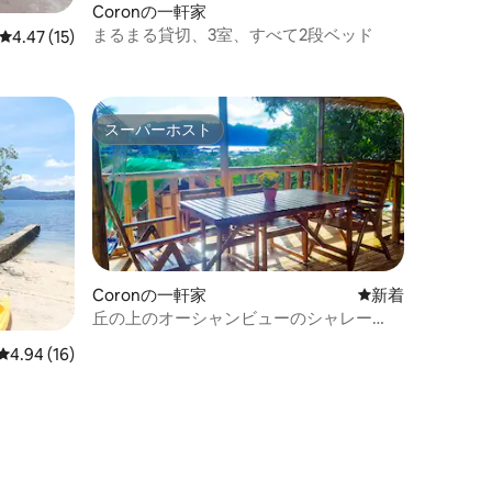
Coronの一軒家
まるまる貸切、3室、すべて2段ベッド
レビュー15件、5つ星中4.47つ星の平均評価
4.47 (15)
スーパーホスト
スーパーホスト
Coronの一軒家
新しい宿泊先
新着
丘の上のオーシャンビューのシャレー
（エアコンと専用バルコニー付き）
レビュー16件、5つ星中4.94つ星の平均評価
4.94 (16)