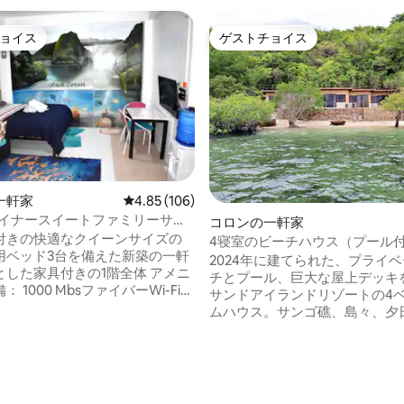
ョイス
ゲストチョイス
ョイス
ゲストチョイス
4.96つ星の平均評価
一軒家
レビュー106件、5つ星中4.85つ星の平均評価
4.85 (106)
デザイナースイートファミリーサイ
コロンの一軒家
i-Fi ）
付きの快適なクイーンサイズの
4寝室のビーチハウス（プール
用ベッド3台を備えた新築の一軒
2024年に建てられた、プライ
した家具付きの1階全体 アメニ
チとプール、巨大な屋上デッキ
バーWi-Fi
サンドアイランドリゾートの4
ルノマド向け） （ルーターを所
ムハウス。サンゴ礁、島々、夕
ることができます。 アイランドホッピン
グ、スキューバダイビング、カ
きフルキッチン 冷蔵庫 ディ
シュノーケリング用具をご利用
きの専
ます。 高速スターリンク衛星Wi-Fi、
：中心部から
Netflix。食事をご用意してい