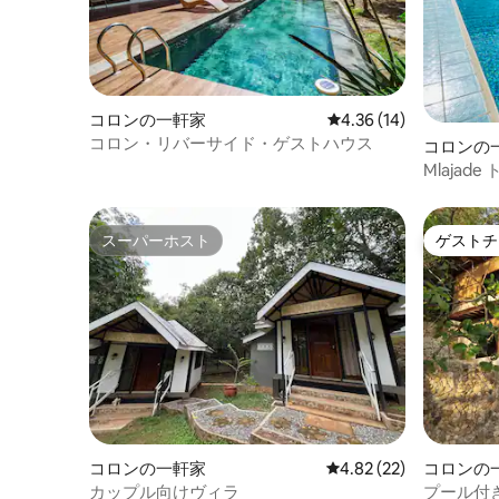
コロンの一軒家
レビュー14件、5つ星中
4.36 (14)
コロン・リバーサイド・ゲストハウス
コロンの
Mlaja
スーパーホスト
ゲストチ
スーパーホスト
ゲストチ
コロンの一軒家
レビュー22件、5つ星中
4.82 (22)
コロンの
カップル向けヴィラ
プール付