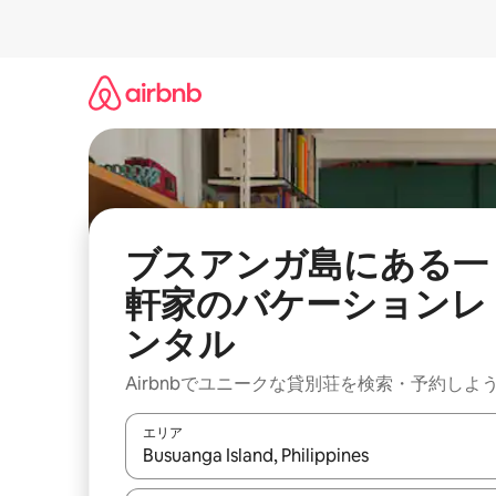
コ
ン
テ
ン
ツ
に
ス
キ
ッ
プ
ブスアンガ島にある一
軒家のバケーションレ
ンタル
Airbnbでユニークな貸別荘を検索・予約しよ
エリア
検索結果が表示されたら、上下の矢印キーを使っ