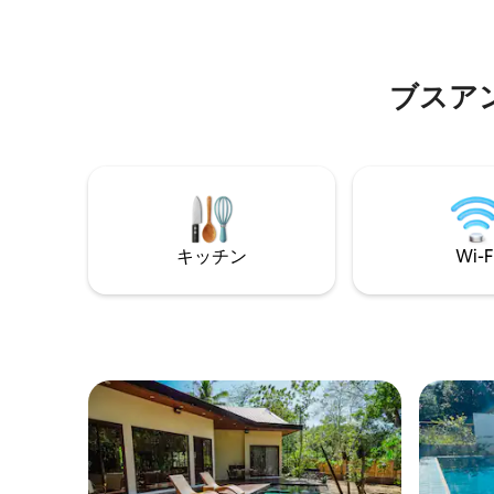
さを探索するためにここにいる場合で
徒歩70
も、Dani's House Podは、必要なものすべ
300メ
てに簡単にアクセスできるリラックスし
ます その他のご質問はメッセージをお送
た滞在を提供します。
りくださ
ブスア
キッチン
Wi-F