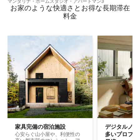
マンダリナ・ホームスタジオ・アパートマン3
お家のような快⁠適⁠さ⁠とお⁠得⁠な長⁠期⁠滞⁠在
料⁠金
家具完備の宿⁠泊⁠施⁠設
デジタルノマド
多⁠いプ⁠ロ⁠フ⁠ェ⁠
心安らぐ山小屋や、利便性の