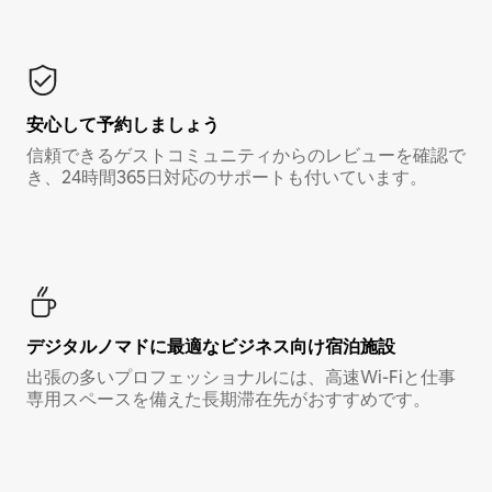
安心して予約しましょう
信頼できるゲストコミュニティからのレビューを確認で
き、24時間365日対応のサポートも付いています。
デジタルノマド⁠に最⁠適⁠なビ⁠ジ⁠ネ⁠ス⁠向⁠け宿⁠泊⁠施⁠設
出張の多いプロフェッショナルには、高速Wi-Fiと仕事
専用スペースを備えた長期滞在先がおすすめです。