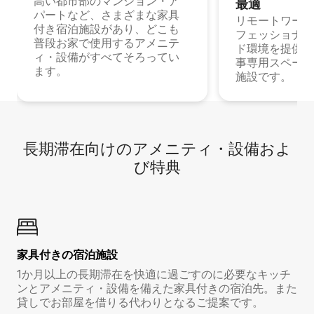
高い都市部のマンション・ア
最⁠適
パートなど、さまざまな家具
リモートワーク
付き宿泊施設があり、どこも
フェッショナル
普段お家で使用するアメニテ
ド環境を提供する
ィ・設備がすべてそろってい
事専用スペース
ます。
施設です。
長期滞在向け⁠のア⁠メ⁠ニ⁠テ⁠ィ⁠・設⁠備⁠およ
び特⁠典
家具付き⁠の宿⁠泊⁠施⁠設
1か月以上の長期滞在を快適に過ごすのに必要なキッチ
ンとアメニティ・設備を備えた家具付きの宿泊先。また
貸しでお部屋を借りる代わりとなるご提案です。