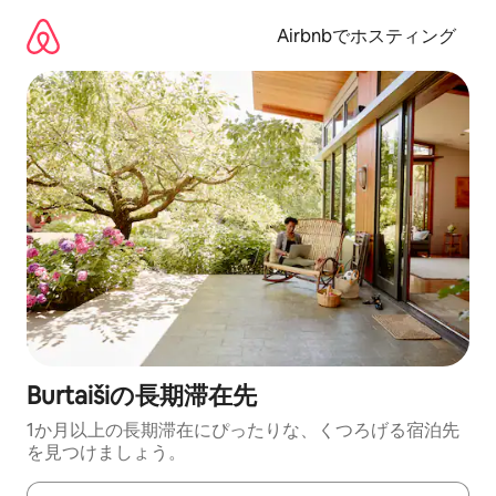
コ
ン
Airbnbでホスティング
テ
ン
ツ
に
ス
キ
ッ
プ
Burtaišiの長期滞在先
1か月以上の長期滞在にぴったりな、くつろげる宿泊先
を見つけましょう。