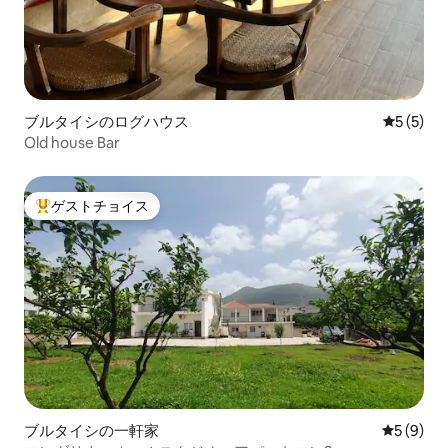
ブルタイシのログハウス
レビュー
5 (5)
Old house Bar
ゲストチョイス
大好評のゲストチョイスです。
ブルタイシの一軒家
レビュー
5 (9)