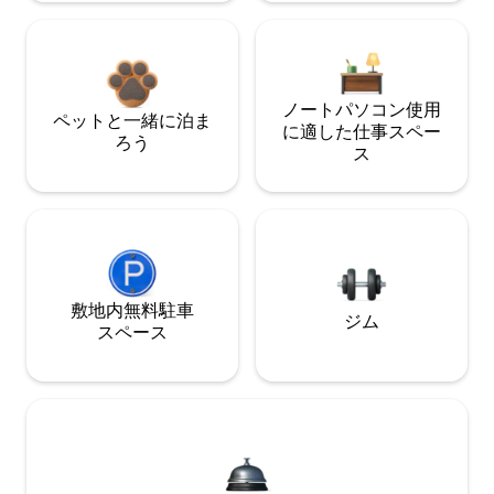
ノートパソコン使用
ペットと一緒に泊ま
に適した仕事スペー
ろう
ス
敷地内無料駐⁠車
ジム
ス⁠ペ⁠ー⁠ス