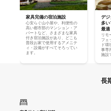
家具完備の宿⁠泊⁠施⁠設
デジ
多⁠いプ
心安らぐ山小屋や、利便性の
高い都市部のマンション・ア
最⁠適
パートなど、さまざまな家具
リモ
付き宿泊施設があり、どこも
フェ
普段お家で使用するアメニテ
ド環
ィ・設備がすべてそろってい
事専
ます。
施設
長期