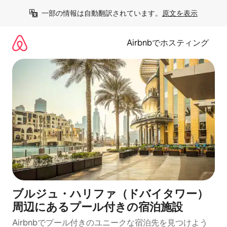
コ
一部の情報は自動翻訳されています。
原文を表示
ン
テ
ン
Airbnbでホスティング
ツ
に
ス
キ
ッ
プ
ブルジュ・ハリファ（ドバイタワー）
周辺にあるプール付きの宿泊施設
Airbnbでプール付きのユニークな宿泊先を見つけよう