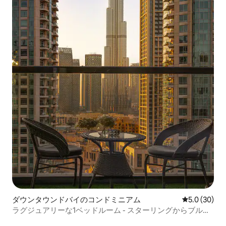
ダウンタウンドバイのコンドミニアム
レビュー30
5.0 (30)
ラグジュアリーな1ベッドルーム - スターリングからブルジ
ュ・ハリファの眺望