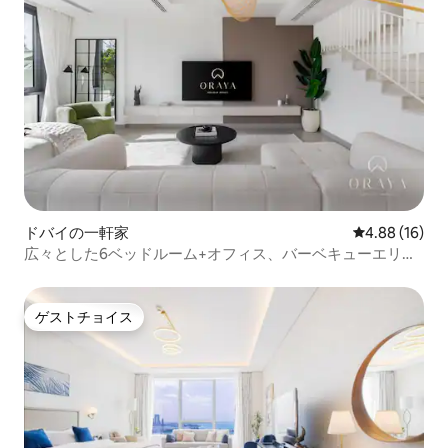
ドバイの一軒家
レビュー16件
4.88 (16)
広々とした6ベッドルーム+オフィス、バーベキューエリア
付き、マープルヴィラ、ドバイヒルズ
ゲストチョイス
ゲストチョイス