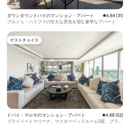
ダウンタウンドバイのマンション・アパート
レビュー31件
4.84 (31)
ブルジュ・ハリファの壮大な景色を望む豪華なアパート
ゲストチョイス
ゲストチョイス
ドバイ・マルサのマンション・アパート
レビュー52件
4.88 (52)
プライベートマリーナ、マスターベッドルーム5室、プライ
ベートプール