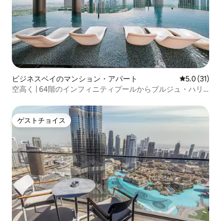
ビジネスベイのマンション・アパート
レビュー31
5.0 (31)
空高く | 64階のインフィニティプールからブルジュ・ハリ
ファを眺めよう
ゲストチョイス
ゲストチョイス