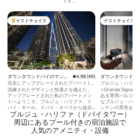
です。
ゲストチョイス
ゲストチョイス
大好評のゲストチョイスです。
ゲストチョイス
ダウンタウンドバイのマンシ
レビュー49件、5つ星中4.98
4.98 (49)
ダウンタウンドバ
ョン・アパート
ョン・アパート
完全にアップグレードされたアパート | テ
ブルジュ・ハリフ
ラス | ドバイモールまで徒歩
洗練されたデザインと快適さを備えた、
⭐Grande Signatu
アップグレードされた私のアパートメン
ある専用バルコニ
トへようこそ。ブルジュ・ハリファ、ド
なブルジュ・ハリ
バイ・モール、ドバイ・オペラから徒歩
ンテンの景色を眺
ブルジュ・ハリファ（ドバイタワー）
わずか数分の場所にご滞在いただけま
しょう。 エレガントで快適なデザイナー
す。 私はキキと申します。オーストラリ
インテリア、床か
周⁠辺⁠にあ⁠るプ⁠ー⁠ル⁠付⁠き⁠の宿⁠泊⁠施⁠設⁠で
ア人で、過去7年間ドバイを故郷としてい
ートテレビ、高速W
人⁠気⁠のア⁠メ⁠ニ⁠テ⁠ィ・設⁠備
ます。こちらの宿泊施設に滞在するとい
ベッドルームのマ
うことは、ホストとしての私（宿泊施設
整ったキッチン、