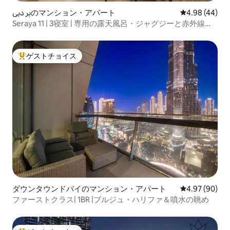
بر دبيのマンション・アパート
レビュー44件
4.98 (44)
Seraya 11 | 3寝室 | 専用の露天風呂・ジャグジーと赤外線サ
ウナ
ゲストチョイス
大好評のゲストチョイスです。
ダウンタウンドバイのマンション・アパート
レビュー90件
4.97 (90)
ファーストクラス| 1BR |ブルジュ・ハリファ＆噴水の眺め