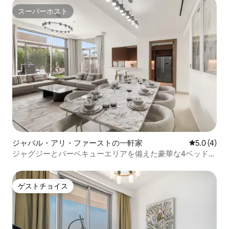
スーパーホスト
スーパーホスト
ジャバル・アリ・ファーストの一軒家
レビュー4
5.0 (4)
ジャグジーとバーベキューエリアを備えた豪華な4ベッドル
ームヴィラ
ゲストチョイス
ゲストチョイス