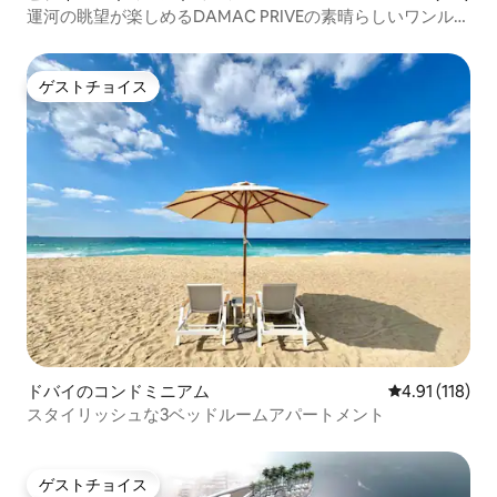
運河の眺望が楽しめるDAMAC PRIVEの素晴らしいワンルー
ム！
ゲストチョイス
ゲストチョイス
ドバイのコンドミニアム
レビュー118
4.91 (118)
スタイリッシュな3ベッドルームアパートメント
ゲストチョイス
ゲストチョイス