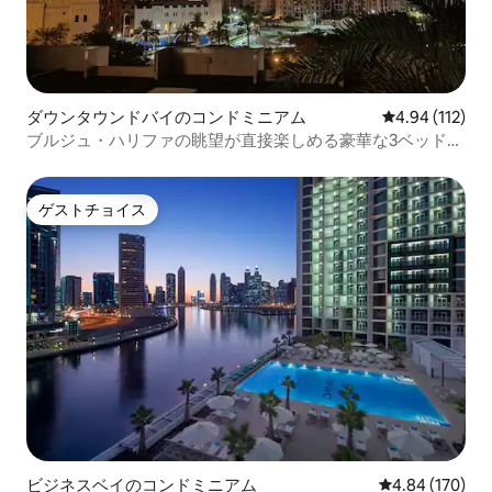
ダウンタウンドバイのコンドミニアム
レビュー112件
4.94 (112)
ブルジュ・ハリファの眺望が直接楽しめる豪華な3ベッドル
ーム
ゲストチョイス
ゲストチョイス
ビジネスベイのコンドミニアム
レビュー170件
4.84 (170)