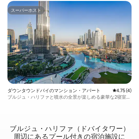
スーパーホスト
スーパーホスト
ダウンタウンドバイのマンション・アパート
レビュー4件
4.75 (4)
ブルジュ・ハリファと噴水の全景が楽しめる豪華な2寝室ユ
ニット
ブルジュ・ハリファ（ドバイタワー）
周⁠辺⁠にあ⁠るプ⁠ー⁠ル⁠付⁠き⁠の宿⁠泊⁠施⁠設⁠に