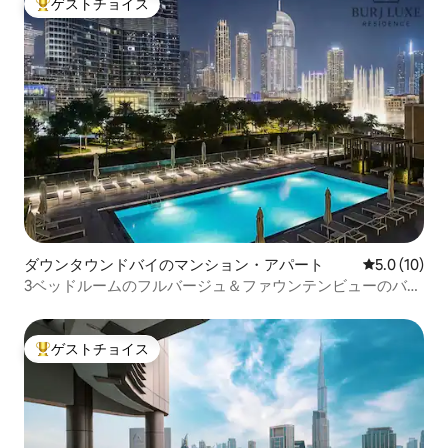
ゲストチョイス
大好評のゲストチョイスです。
ダウンタウンドバイのマンション・アパート
レビュー10
5.0 (10)
3ベッドルームのフルバージュ＆ファウンテンビューのバル
コニー+プール+ジム
ゲストチョイス
大好評のゲストチョイスです。