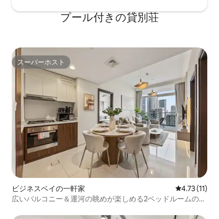
プール付きの貸別荘
スーパーホスト
スーパーホスト
ビジネスベイの一軒家
レビュー11件
4.73 (11)
広いバルコニー＆運河の眺めが楽しめる2ベッドルームのマ
ンション・アパート