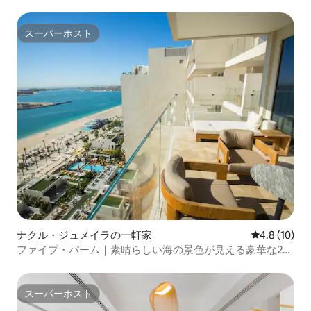
スーパーホスト
スーパーホスト
ナクル・ジュメイラの一軒家
レビュー10
4.8 (10)
ファイブ・パーム｜素晴らしい海の景色が見える豪華な2ベ
ッドルームのアパート
スーパーホスト
スーパーホスト