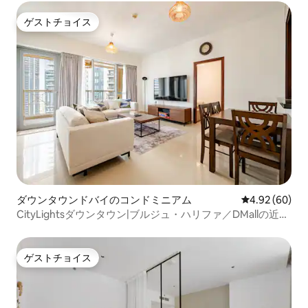
ゲストチョイス
ゲストチョイス
ダウンタウンドバイのコンドミニアム
レビュー60件
4.92 (60)
CityLightsダウンタウン|ブルジュ・ハリファ／DMallの近く
フィール・アット・ホーム
ゲストチョイス
ゲストチョイス