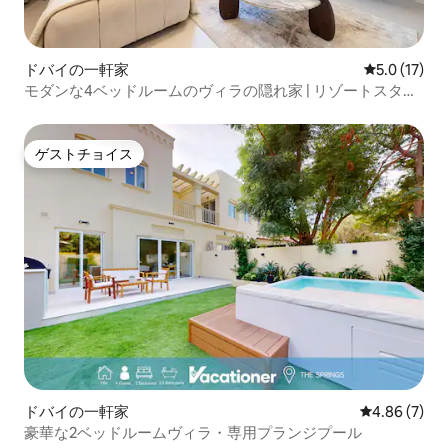
ドバイの一軒家
レビュー17
5.0 (17)
モダンな4ベッドルームのヴィラの隠れ家 | リゾートスタイ
ルの暮らし
ゲストチョイス
ゲストチョイス
ドバイの一軒家
レビュー7件
4.86 (7)
豪華な2ベッドルームヴィラ・専用プランジプール