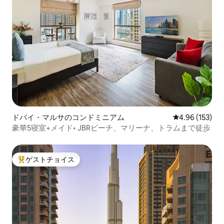
ドバイ・マルサのコンドミニアム
レビュー153件
4.96 (153)
豪華5寝室+メイド• JBRビーチ、マリーナ、トラムまで徒歩
ゲストチョイス
大好評のゲストチョイスです。