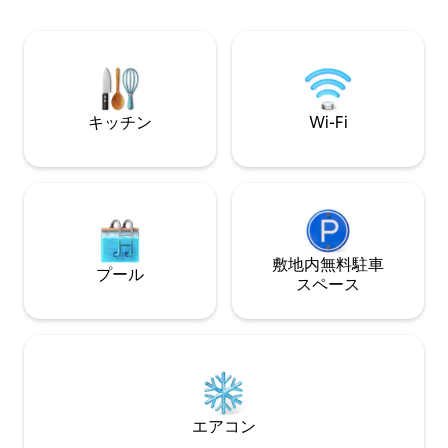
の管理会社ではなく）と直接やり取りす
ーム、プール、ジム
ることになります。私は個人的にあなた
のコンシェルジュ
の滞在を完璧にすることに専念してお
ドバイ・モール、
り、あなたの滞在をより快適にするため
ンタウンの最高級
のインサイダーのヒントをいつでもメッ
く。カップル、エ
セージでお送りします。 空いているうち
行に最適な隠れ家
キッチン
Wi-Fi
に今すぐ予約してください！
敷地内無料駐⁠車
プール
ス⁠ペ⁠ー⁠ス
エアコン