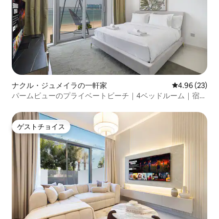
ナクル・ジュメイラの一軒家
レビュー23件
4.96 (23)
パームビューのプライベートビーチ｜4ベッドルーム｜宿泊
のみ
ゲストチョイス
ゲストチョイス