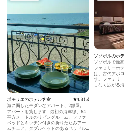
ソゾポルのホテル
ソゾポルで最高の
ファミリーホテル Casa
は、古代アポロニ
す。ファミリーホ
しなく広がる海が
い家々と石畳の通
塞の壁の遺跡が海
ポモリエのホテル客室
レビュー5件、5つ星中4.8
4.8 (5)
代の神秘的な雰囲
海に面したモダンなアパート、2部屋。
す。私たちと一緒
アパートを貸します - 最初の海岸線、64
見ていた快適さ、
平方メートルのリビングルーム、ソファ
を見つけることが
ベッドとキッチン付きの折りたたみアー
って、お客様は単
ムチェア、ダブルベッドのあるベッドル
いつも何度も戻っ