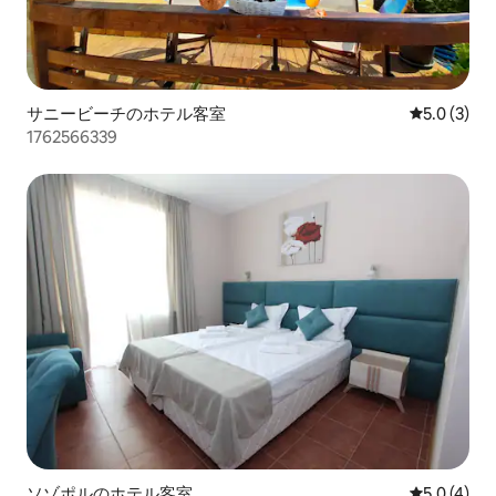
サニービーチのホテル客室
レビュー3
5.0 (3)
1762566339
ソゾポルのホテル客室
レビュー4
5.0 (4)