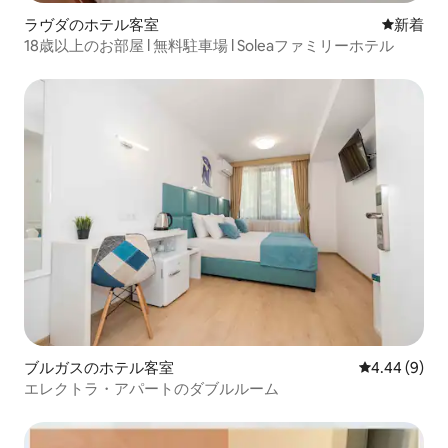
ラヴダのホテル客室
新しい宿
新着
18歳以上のお部屋 l 無料駐車場 l Soleaファミリーホテル
ブルガスのホテル客室
レビュー9件
4.44 (9)
エレクトラ・アパートのダブルルーム