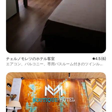
チェルノモレツのホテル客室
レビュー6
4.5 (6)
エアコン、バルコニー、専用バスルーム付きのツインルー
ム！