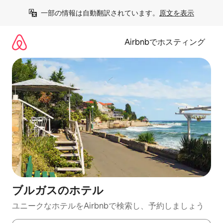
コ
一部の情報は自動翻訳されています。
原文を表示
ン
テ
ン
Airbnbでホスティング
ツ
に
ス
キ
ッ
プ
ブルガスのホ⁠テ⁠ル
ユニークなホ⁠テ⁠ル⁠をAirbnb⁠で検⁠索⁠し⁠、予⁠約し⁠ま⁠し⁠ょ⁠う