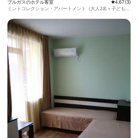
ブルガスのホテル客室
レビュー3件
4.67 (3)
ミントコレクション・アパートメント（大人2名＋子ども2
名）