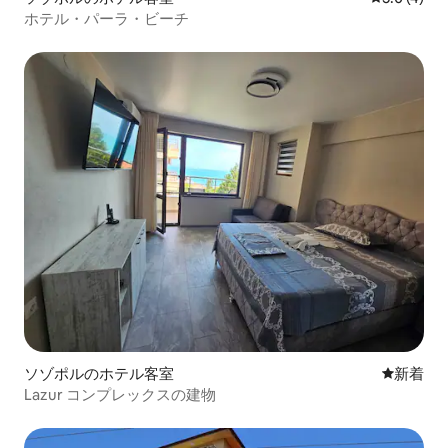
ホテル・パーラ・ビーチ
ソゾポルのホテル客室
新しい宿
新着
Lazur コンプレックスの建物