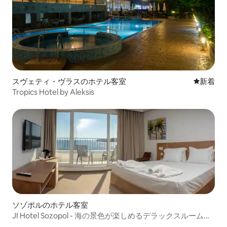
スヴェティ・ヴラスのホテル客室
新しい宿
新着
Tropics Hotel by Aleksis
ソゾポルのホテル客室
JI Hotel Sozopol - 海の景色が楽しめるデラックスルーム、1
階