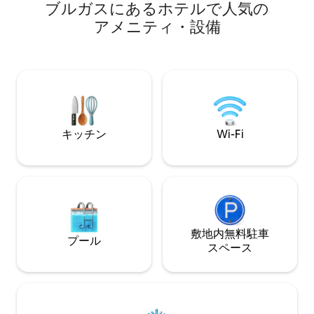
ブルガスにあるホ⁠テ⁠ル⁠で人⁠気⁠の
ーム、広々とした廊下、バスタブ付きの
す！
バスルーム。アパートメントは、2つのプ
ア⁠メ⁠ニ⁠テ⁠ィ⁠・設⁠備
ール、ジム、バー、レストラン、ビーチ
バーを備えた4つ星リゾートにあります。
ENG I 'll rent an apart. 海のすぐそば！64
m2のリビングルーム、キッチン、ベッド
ルーム、ホール、バスルームは、2つのス
イミングプール、バー、レストラン、ビ
ーチバーを備えた4つ星リゾートにありま
す。
キッチン
Wi-Fi
敷地内無料駐⁠車
プール
ス⁠ペ⁠ー⁠ス