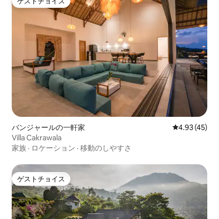
ゲストチョイス
ゲストチョイス
バンジャールの一軒家
レビュー45件
4.93 (45)
Villa Cakrawala
家族
·
ロケーション
·
移動のしやすさ
ゲストチョイス
ゲストチョイス