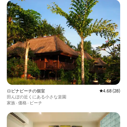
ロビナビーチの個室
レビュー28件
4.68 (28)
田んぼの近くにある小さな楽園
家族
·
価格
·
ビーチ