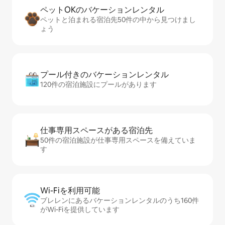
ペットOKのバ⁠ケ⁠ー⁠シ⁠ョ⁠ンレ⁠ン⁠タ⁠ル
ペットと泊まれる宿泊先50件の中から見つけまし
ょう
プール付きのバ⁠ケ⁠ー⁠シ⁠ョ⁠ンレ⁠ン⁠タ⁠ル
120件の宿泊施設にプールがあります
仕事専用ス⁠ペ⁠ー⁠スがあ⁠る宿⁠泊⁠先
50件の宿泊施設が仕事専用スペースを備えていま
す
Wi-Fiを利⁠用⁠可⁠能
ブレレンにあるバケーションレンタルのうち160件
がWi-Fiを提供しています