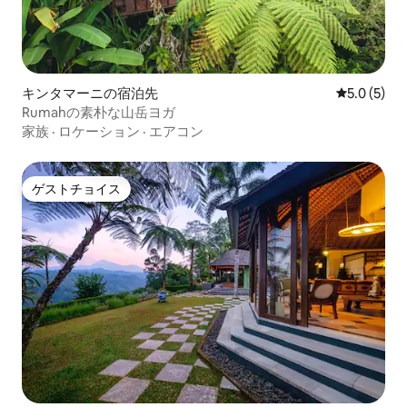
キンタマーニの宿泊先
レビュー5
5.0 (5)
Rumahの素朴な山岳ヨガ
家族
·
ロケーション
·
エアコン
ゲストチョイス
ゲストチョイス