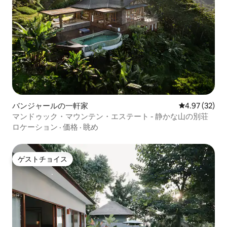
バンジャールの一軒家
レビュー32件
4.97 (32)
マンドゥック・マウンテン・エステート - 静かな山の別荘
ロケーション
·
価格
·
眺め
ゲストチョイス
ゲストチョイス