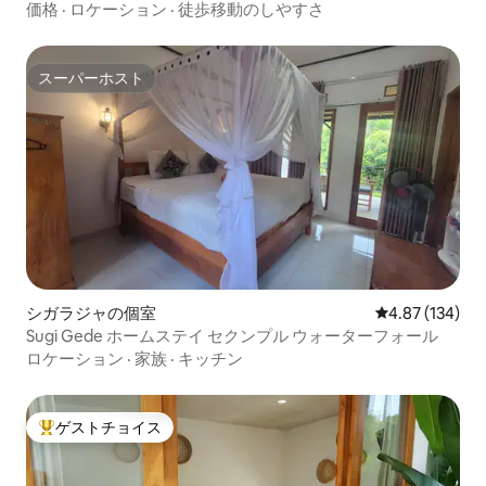
価格
·
ロケーション
·
徒歩移動のしやすさ
スーパーホスト
スーパーホスト
シガラジャの個室
レビュー134件
4.87 (134)
Sugi Gede ホームステイ セクンプル ウォーターフォール
ロケーション
·
家族
·
キッチン
ゲストチョイス
大好評のゲストチョイスです。