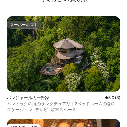
スーパーホスト
スーパーホスト
バンジャールの一軒家
レビュー3
5.0 (3)
ムンドゥクの滝のサンクチュアリ｜2ベッドルームの森のヴ
ィラ
ロケーション
·
テレビ
·
駐車スペース