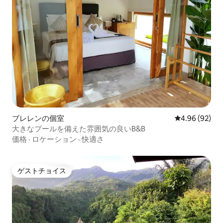
ブレレンの個室
レビュー92件
4.96 (92)
大きなプールを備えた雰囲気の良いB&B
価格
·
ロケーション
·
快適さ
ゲストチョイス
ゲストチョイス