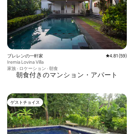
ブレレンの一軒家
レビュー59件
4.81 (59)
Iremia Lovina Villa
家族
·
ロケーション
·
朝食
朝食付きのマンション・アパート
ゲストチョイス
ゲストチョイス