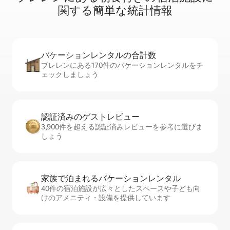
関⁠す⁠る簡⁠単⁠な統⁠計⁠情⁠報
バケーションレ⁠ン⁠タ⁠ル⁠の合⁠計⁠数
ブレレンにある170件のバケーションレンタルをチ
ェックしましょう
認証済みのゲ⁠ス⁠ト⁠レ⁠ビ⁠ュ⁠ー
3,900件を超える認証済みレビューを参考に選びま
しょう
家族で泊まれるバ⁠ケ⁠ー⁠シ⁠ョ⁠ンレ⁠ン⁠タ⁠ル
40件の宿泊施設が広々としたスペースや子ども向
けのアメニティ・設備を提供しています