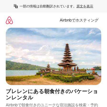
コ
一部の情報は自動翻訳されています。
原文を表示
ン
テ
ン
Airbnbでホスティング
ツ
に
ス
キ
ッ
プ
ブレレンにある朝食付きのバケーショ
ンレンタル
Airbnbで朝食付きのユニークな宿泊施設を検索・予約