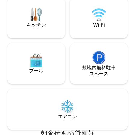
ナの中心部までバイクで5分です。 私たち
す。ジャリングレ
の家はとても清潔で、オーナーはとても
ベーカリーまで5
フレンドリーで、十分な英語が話せま
リングが提供され
す。 一度に貸し出されるパーティーは1室
キッチン
Wi-Fi
または2室のみで、最大4名様まで快適に
ご宿泊いただけます。 ゲストは、大きな
ダイニングルーム、リビングルーム、キ
ッチン、庭のあるフロントヤードなど、
家をすべて利用できます。 お子様連れの
ご家族連れにはとても適していますが、
リラックスして騒音から離れたいカップ
ルにも最適です。 スクービー（ゴールデ
敷地内無料駐⁠車
プール
ンレトリバー）とイーゴ（バリ犬）とい
ス⁠ペ⁠ー⁠ス
う2匹の犬がいます。とても素敵で、手入
れが行き届いていて安全な犬です。 私た
ちと一緒に楽しい休日を過ごしましょ
う。
エアコン
朝食付きの貸別荘