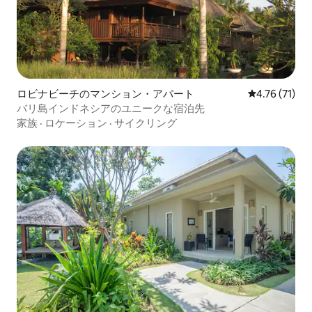
ロビナビーチのマンション・アパート
レビュー71件
4.76 (71)
バリ島インドネシアのユニークな宿泊先
家族
·
ロケーション
·
サイクリング