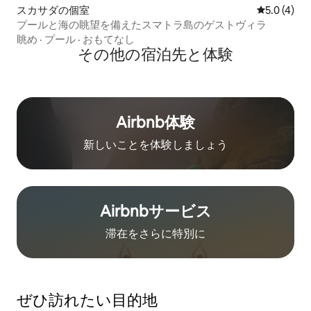
スカサダの個室
レビュー4
5.0 (4)
プールと海の眺望を備えたスマトラ島のゲストヴィラ
眺め
·
プール
·
おもてなし
その他の宿⁠泊⁠先と体⁠験
Airbnb体験
新しいことを体験しましょう
Airbnb⁠サ⁠ー⁠ビ⁠ス
滞在をさ⁠ら⁠に特⁠別⁠に
ぜひ訪⁠れ⁠た⁠い目⁠的⁠地