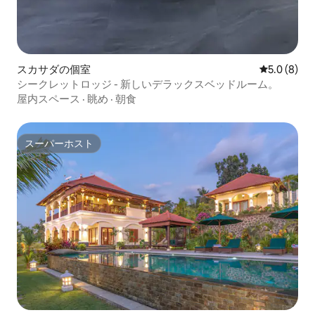
スカサダの個室
レビュー8
5.0 (8)
シークレットロッジ - 新しいデラックスベッドルーム。
屋内スペース
·
眺め
·
朝食
スーパーホスト
スーパーホスト