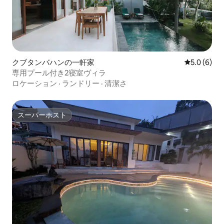
クブタンバハンの一軒家
レビュー6
5.0 (6)
専用プール付き2寝室ヴィラ
ロケーション
·
ランドリー
·
清潔さ
スーパーホスト
スーパーホスト