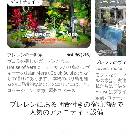
ゲストチョイス
スーパーホスト
ゲストチョイス
スーパーホスト
ブレレンの一軒家
レビュー216件、5つ星中4.86
4.86 (216)
ヴェラの美しいガーデンハウス
ブレレンのヴィラ
House of Veraは、ノーザンバリ島のラヴ
Lovina house
ィーナのJalan Merak Celuk Buluhのかな
モダンなミニマリ
りの通りにあります。 本物のバリ島を知
ルの家は、友達や
るのに理想的な島のこのエリアには、本
私たちは子供を歓迎し
物の生活があり、一度に訪れる観光客は
ロケーション
·
家族
·
屋外スペース
Houseはプライ
ほんのわずかです。 バリ島ではイルカが
立したベッドルー
家族
·
ロケーショ
飛び跳ねて海で遊ぶのを見ることができ
ブレレンにある朝食付きの宿泊施設で
すべてのキングサ
る唯一の場所です。 メインストリートま
あり、各部屋ごと
人気のアメニティ・設備
で歩いてわずか2分、ビーチやジャランラ
り、フルエアコンと無
ビアナの主要レストランまで7分です。そ
います。ヴィラエ
こにはきちんとした料理を提供している
でコンポータブルで
小さな店がたくさんあります。 ラヴィー
ーチとスーパーマー