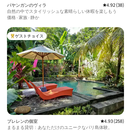
パヤンガンのヴィラ
レビュー38件
4.92 (38)
自然の中でスタイリッシュな素晴らしい休暇を楽しもう
価格
·
家族
·
静か
ゲストチョイス
大好評のゲストチョイスです。
ブレレンの個室
レビュー258件
4.93 (258)
まるまる貸切：あなただけのユニークなバリ島体験。