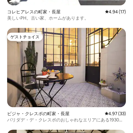
コレヒアレスの町家・長屋
レビュー17件
4.94 (17)
美しいPH。古い家、ホームがあります。
ゲストチョイス
ゲストチョイス
ビジャ・クレスポの町家・長屋
レビュー33件
4.97 (33)
バリダデ・デ・クレスポのおしゃれなエリアにある1930年
代のアパート（ノマド向け）