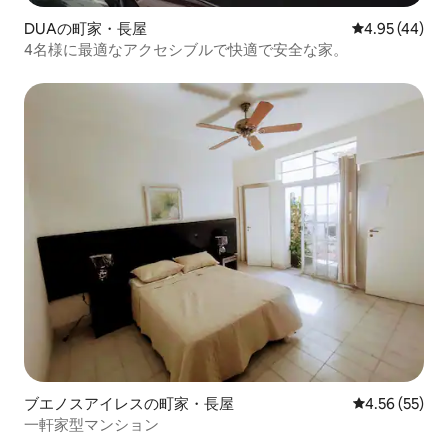
DUAの町家・長屋
レビュー44件
4.95 (44)
4名様に最適なアクセシブルで快適で安全な家。
ブエノスアイレスの町家・長屋
レビュー55件
4.56 (55)
一軒家型マンション