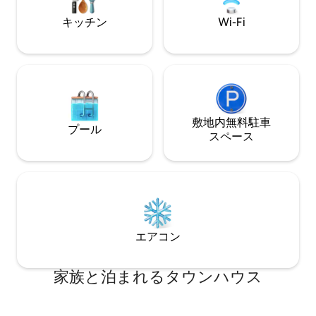
す。追加のゲストには追加料金がかかる
キッチン
Wi-Fi
場合があります。 1階「地下」： **フルバ
スルーム付きの寝室 **パティオにアクセ
スできるリビングインテリア **前面にあ
る寝室 **オフィススペース／図書館 【1
階】 **メインリビングエリア **ダイニン
グテーブル付きキッチン **寝室 **フルバ
スルーム **メイン階段と上のアパートへ
のアクセス 2 floor **広いリビング **フル
敷地内無料駐⁠車
プール
キッチン **寝室と専用バスルーム ３階 **
ス⁠ペ⁠ー⁠ス
寝室2部屋 **バスルーム ４階 **小さなプレ
イルーム **大きな寝室 **テーブルとバー
ベキューエリアを備えた専用テラス 含ま
れるもの：インターネットWi-Fi、ケーブ
ルテレビ、エアコン、メイドサービス、
ステレオシステム。各寝室にはエアコン
があります。 最低宿泊日数は3泊です。
エアコン
公開料金は8名様まで 12月20日から1月5
日までは25%増額となります。12名様料金
に基づく最低1週間の宿泊：
家族と泊まれるタウンハウス