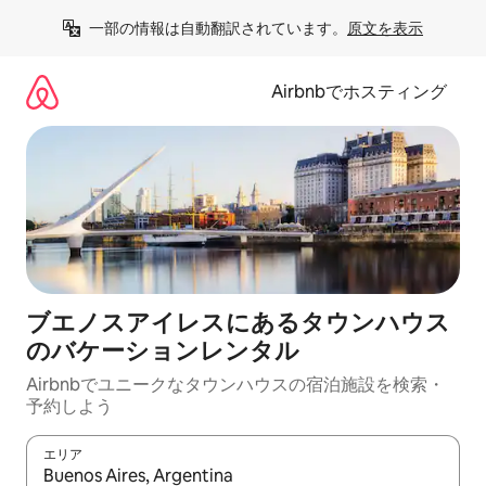
コ
一部の情報は自動翻訳されています。
原文を表示
ン
テ
ン
Airbnbでホスティング
ツ
に
ス
キ
ッ
プ
ブエノスアイレスにあるタウンハウス
のバケーションレンタル
Airbnbでユニークなタウンハウスの宿泊施設を検索・
予約しよう
エリア
検索結果が表示されたら、上下の矢印キーを使って移動するか、