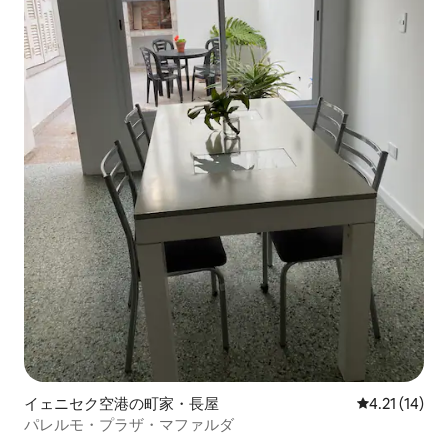
イェニセク空港の町家・長屋
レビュー14件
4.21 (14)
パレルモ・プラザ・マファルダ