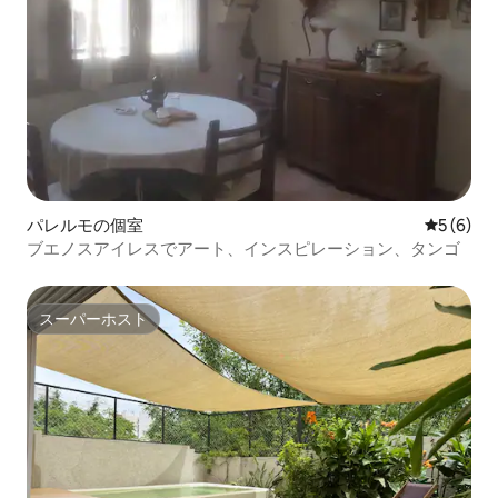
パレルモの個室
レビュー
5 (6)
ブエノスアイレスでアート、インスピレーション、タンゴ
スーパーホスト
スーパーホスト