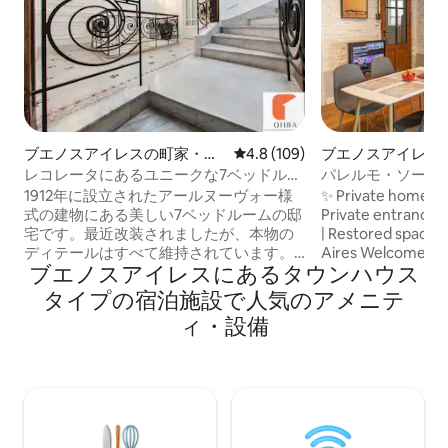
ブエノスアイレスの町家・長
レビュー109件、5つ星中4.8
4.8 (109)
ブエノスアイレス
屋
屋
レコレータにあるユニークな7ベッドルー
パレルモ・ソーホ
ムの大邸宅
広々としたお部屋
1912年に設立されたアールヌーヴォー様
✨ Private home | P
式の建物にある美しい7ベッドルームの邸
Private entrance Amazing Leisure Stays
宅です。最近改装されましたが、本物の
| Restored spacio
ディテールはすべて維持されています。
Aires Welcome Local photographer’s
ブエノスアイレスにあるタウンハウス
サンタフェ通りと有名な「Milion」レスト
restored home wit
ランからわずか1ブロックのレコレタ地区
and modern comfor
タイプの宿泊施設で人気のアメニテ
にあります。 邸宅全体は5階建てに分かれ
heart of BA culture Nearby construct
ィ・設備
ており、オリジナルの大理石階段でつな
may cause occasion
がっており、2つの別々のアパートに分か
Promo price available now
れていますが、つなげることも可能で
stay today ✔ Prime location, 3 min walk
す。両方のアパートを借りると、大家族
to Plaza Armenia ✔ Dedicated
やグループを5つ星の物件でホストするの
workspace + fast WiFi ✔ A
に最適です。 標準収容人数は7ベッドルー
heating ✔ Long-term booking discounts
ムで14名です。公開料金は最大8名様で
Book now!