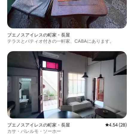
ブエノスアイレスの町家・長屋
テラスとパティオ付きの一軒家、CABAにあります。
ブエノスアイレスの町家・長屋
レビュー28件
4.54 (28)
カサ・パレルモ・ソーホー