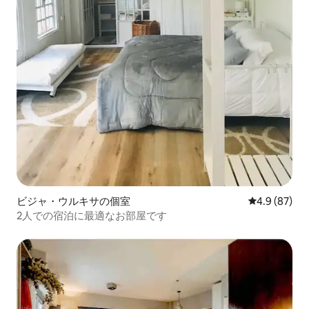
ビジャ・ウルキサの個室
レビュー87
4.9 (87)
2人での宿泊に最適なお部屋です