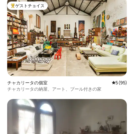
ゲストチョイス
大好評のゲストチョイスです。
チャカリータの個室
レビュー9
5 (95)
チャカリータの納屋、アート、プール付きの家