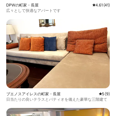
DPWの町家・長屋
レビュー41件
4.61 (41)
広々として快適なアパートです
ブエノスアイレスの町家・長屋
レビュー
5 (9)
日当たりの良いテラスとパティオを備えた豪華な三階建て