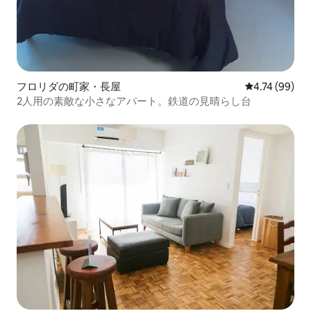
フロリダの町家・長屋
レビュー99件
4.74 (99)
2人用の素敵な小さなアパート。鉄道の見晴らし台