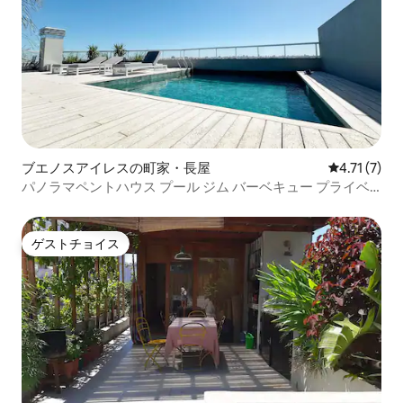
ブエノスアイレスの町家・長屋
レビュー7件
4.71 (7)
パノラマペントハウス プール ジム バーベキュー プライベ
ート駐車場
ゲストチョイス
ゲストチョイス