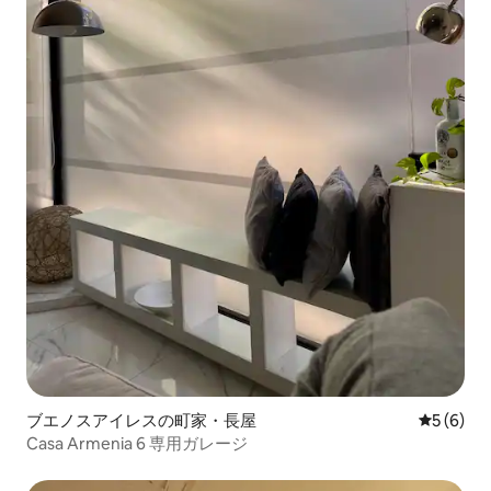
ブエノスアイレスの町家・長屋
レビュー
5 (6)
Casa Armenia 6 専用ガレージ