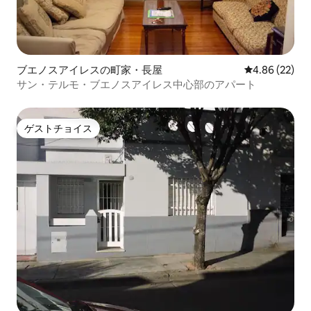
ブエノスアイレスの町家・長屋
レビュー22件
4.86 (22)
サン・テルモ・ブエノスアイレス中心部のアパート
ゲストチョイス
ゲストチョイス