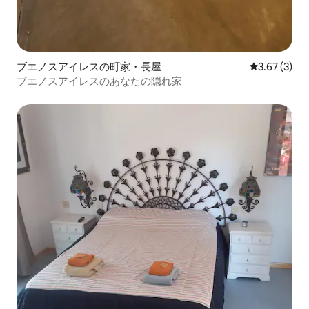
ブエノスアイレスの町家・長屋
レビュー3件
3.67 (3)
ブエノスアイレスのあなたの隠れ家