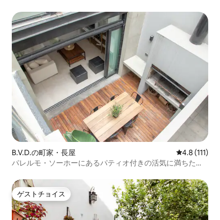
B.V.D.の町家・長屋
レビュー111
4.8 (111)
パレルモ・ソーホーにあるパティオ付きの活気に満ちた
家。
ゲストチョイス
ゲストチョイス