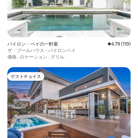
バイロン・ベイの一軒家
レビュー119
4.79 (119)
ザ・プールハウス - バイロンベイ
価格
·
ロケーション
·
グリル
ゲストチョイス
ゲストチョイス