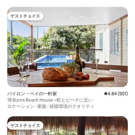
ゲストチョイス
ゲストチョイス
バイロン・ベイの一軒家
レビュー501件
4.84 (501)
18 Burns Beach House ~町とビーチに近い
ロケーション
·
家族
·
就寝環境のクオリティ
ゲストチョイス
ゲストチョイス