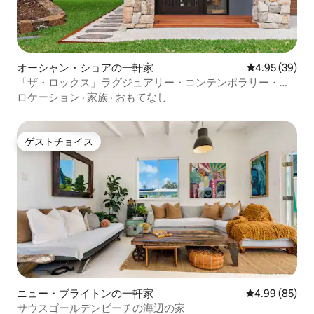
オーシャン・ショアの一軒家
レビュー39件
4.95 (39)
「ザ・ロックス」ラグジュアリー・コンテンポラリー・リ
トリート
ロケーション
·
家族
·
おもてなし
ゲストチョイス
ゲストチョイス
ニュー・ブライトンの一軒家
レビュー85件
4.99 (85)
サウスゴールデンビーチの海辺の家