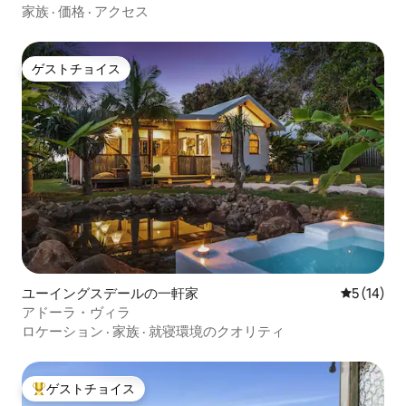
家族
·
価格
·
アクセス
ゲストチョイス
ゲストチョイス
ユーイングスデールの一軒家
レビュー1
5 (14)
アドーラ・ヴィラ
ロケーション
·
家族
·
就寝環境のクオリティ
ゲストチョイス
大好評のゲストチョイスです。