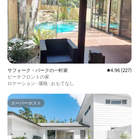
サフォーク・パークの一軒家
レビュー227件
4.96 (227)
ビーチフロントの家
ロケーション
·
価格
·
おもてなし
スーパーホスト
スーパーホスト