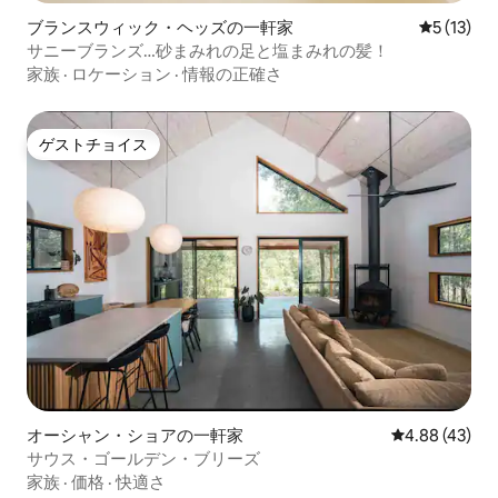
ブランスウィック・ヘッズの一軒家
レビュー1
5 (13)
サニーブランズ…砂まみれの足と塩まみれの髪！
家族
·
ロケーション
·
情報の正確さ
ゲストチョイス
ゲストチョイス
オーシャン・ショアの一軒家
レビュー43件
4.88 (43)
サウス・ゴールデン・ブリーズ
家族
·
価格
·
快適さ