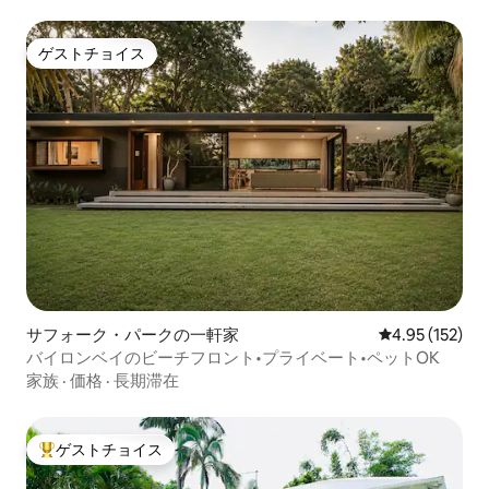
ゲストチョイス
ゲストチョイス
サフォーク・パークの一軒家
レビュー152件
4.95 (152)
バイロンベイのビーチフロント•プライベート•ペットOK
家族
·
価格
·
長期滞在
ゲストチョイス
大好評のゲストチョイスです。