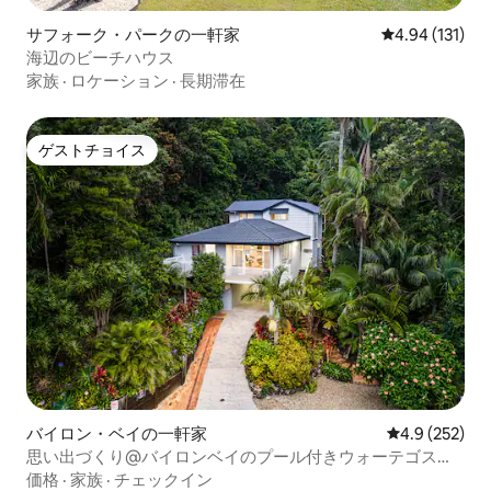
サフォーク・パークの一軒家
レビュー131件
4.94 (131)
海辺のビーチハウス
家族
·
ロケーション
·
長期滞在
ゲストチョイス
ゲストチョイス
バイロン・ベイの一軒家
レビュー252
4.9 (252)
思い出づくり@バイロンベイのプール付きウォーテゴスビ
ーチハウス
価格
·
家族
·
チェックイン