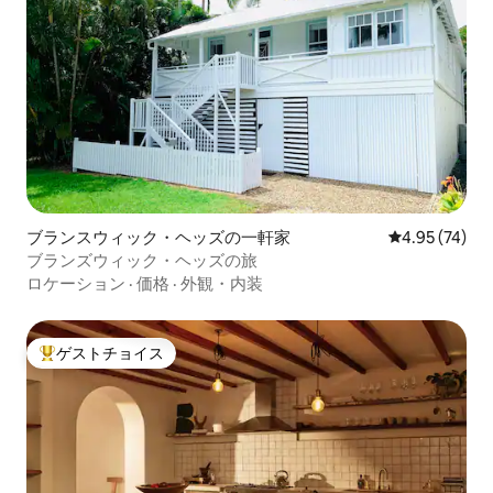
ブランスウィック・ヘッズの一軒家
レビュー74件
4.95 (74)
ブランズウィック・ヘッズの旅
ロケーション
·
価格
·
外観・内装
ゲストチョイス
大好評のゲストチョイスです。