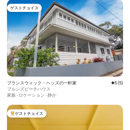
ゲストチョイス
ゲストチョイス
ブランスウィック・ヘッズの一軒家
レビュー
5 (5)
ブルンズビーチハウス
家族
·
ロケーション
·
静か
ゲストチョイス
大好評のゲストチョイスです。