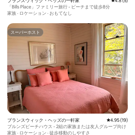
ブランスウィック・ヘッズの一軒家
レビュー5
4.8 (5)
「Bills Place」ファミリー旅行 - ビーチまで徒歩8分
家族
·
ロケーション
·
おもてなし
スーパーホスト
スーパーホスト
ブランスウィック・ヘッズの一軒家
レビュー19件
4.95 (19)
ブルンズビーチハウス - 2組の家族または友人グループ向け
家族
·
ロケーション
·
徒歩移動のしやすさ