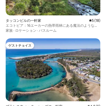
タッコンビルの一軒家
レビュー1
5 (18)
エコトピア：16エーカーの熱帯雨林にある魔法のような隠
れ家（プール付き）
家族
·
ロケーション
·
バスルーム
ゲストチョイス
ゲストチョイス