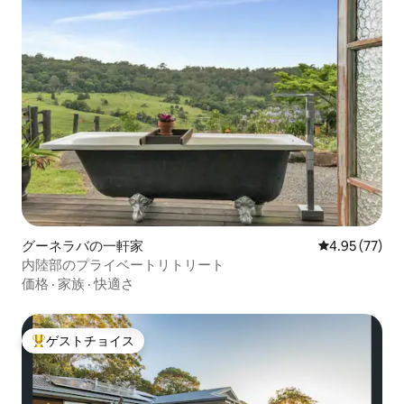
グーネラバの一軒家
レビュー77件
4.95 (77)
内陸部のプライベートリトリート
価格
·
家族
·
快適さ
ゲストチョイス
大好評のゲストチョイスです。