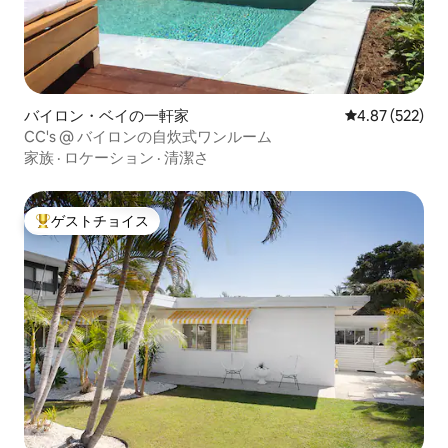
バイロン・ベイの一軒家
レビュー522件
4.87 (522)
CC's @ バイロンの自炊式ワンルーム
家族
·
ロケーション
·
清潔さ
ゲストチョイス
大好評のゲストチョイスです。