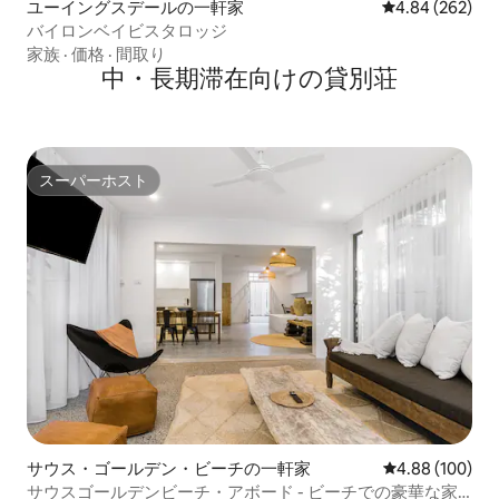
ユーイングスデールの一軒家
レビュー262件
4.84 (262)
バイロンベイビスタロッジ
家族
·
価格
·
間取り
中・長期滞在向けの貸別荘
スーパーホスト
スーパーホスト
サウス・ゴールデン・ビーチの一軒家
レビュー100件
4.88 (100)
サウスゴールデンビーチ・アボード - ビーチでの豪華な家