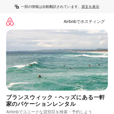
コ
一部の情報は自動翻訳されています。
原文を表示
ン
テ
ン
Airbnbでホスティング
ツ
に
ス
キ
ッ
プ
ブランスウィック・ヘッズにある一軒
家のバケーションレンタル
Airbnbでユニークな貸別荘を検索・予約しよう