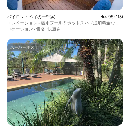
バイロン・ベイの一軒家
レビュー115件
4.98 (115)
エレベーション - 温水プール＆ホットスパ（追加料金な
し）
ロケーション
·
価格
·
快適さ
スーパーホスト
スーパーホスト