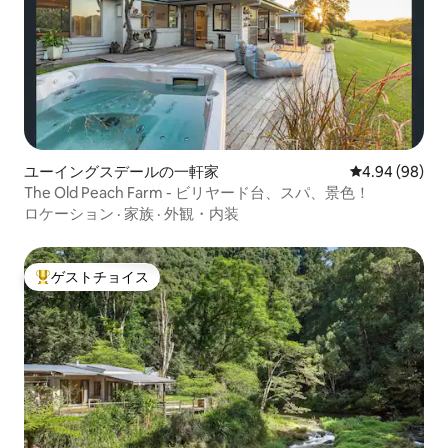
ユーイングスデールの一軒家
レビュー98件
4.94 (98)
The Old Peach Farm - ビリヤード台、スパ、景色！
ロケーション
·
家族
·
外観・内装
ゲストチョイス
大好評のゲストチョイスです。