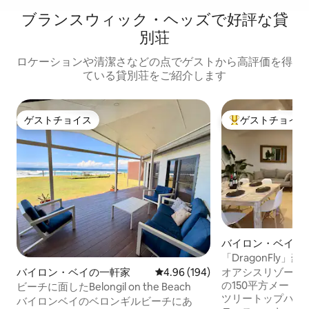
ブランスウィック・ヘッズで好評な貸
別荘
ロケーションや清潔さなどの点でゲストから高評価を得
ている貸別荘をご紹介します
ゲストチョイス
ゲストチョイス
ゲストチョイス
大好評のゲストチ
バイロン・ベイの
「DragonFly
@オアシスリゾー
オアシスリゾート
バイロン・ベイの一軒家
レビュー194件、5つ星中4.96
4.96 (194)
の150平方メート
ビーチに面したBelongil on the Beach
ツリートップハウ
バイロンベイのベロンギルビーチにあ