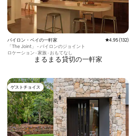
バイロン・ベイの一軒家
レビュー132件
4.95 (132)
「The Joint」 - バイロンのジョイント
ロケーション
·
家族
·
おもてなし
まるまる貸切の一軒家
ゲストチョイス
ゲストチョイス