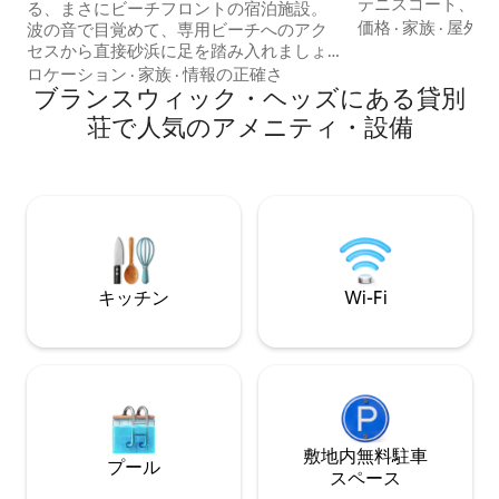
テニスコート、サ
る、まさにビーチフロントの宿泊施設。
をすべてご利用い
価格
·
家族
·
屋外ス
波の音で目覚めて、専用ビーチへのアク
ル国立公園を歩い
セスから直接砂浜に足を踏み入れましょ
チまでお越しいた
う。 灯台までの海の景色、屋内外のリビ
ロケーション
·
家族
·
情報の正確さ
「Dragonfly
ング、そして町まで海沿いを歩いてすぐ
ブランスウィック・ヘッズにある貸別
スケープと、わず
で、Feu、The Belongil Bistro & Kiosk、
荘で人気のアメニティ・設備
ンベイの最高の施
Treehouseレストランまで徒歩圏内の閑
ています。 **カップルスペシャル::: 1ベッ
静な立地をお楽しみください。 Feu、The
ドルーム＆バスルー
Belongil Bistro & Kiosk、Treehouseレス
割引!! 卒業旅行
トランまで徒歩圏内。 カップル、ご家
族、お友達の少人数グループに最適な、
のんびり過ごせるバイロン・ベイでの隠
れ家的な滞在先です。
キッチン
Wi-Fi
敷地内無料駐⁠車
プール
ス⁠ペ⁠ー⁠ス