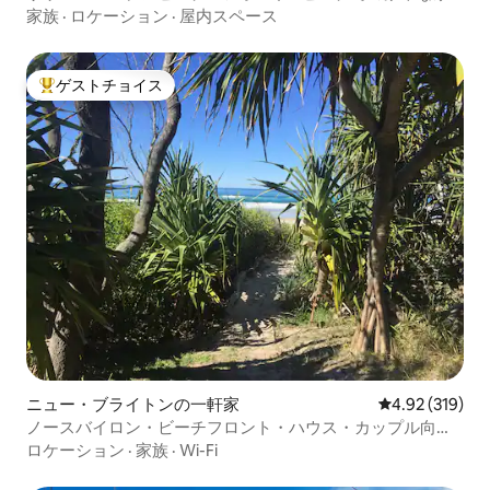
族旅行
家族
·
ロケーション
·
屋内スペース
ゲストチョイス
大好評のゲストチョイスです。
ニュー・ブライトンの一軒家
レビュー319件
4.92 (319)
ノースバイロン・ビーチフロント・ハウス・カップル向け
宿泊施設
ロケーション
·
家族
·
Wi-Fi