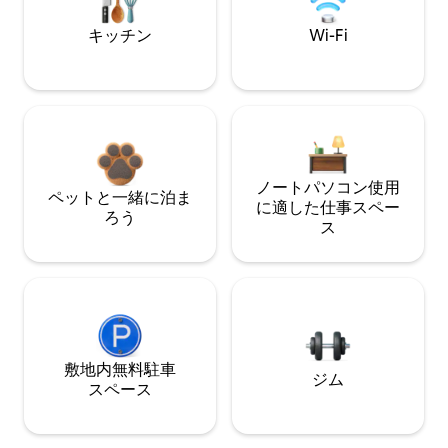
キッチン
Wi-Fi
ノートパソコン使用
ペットと一緒に泊ま
に適した仕事スペー
ろう
ス
敷地内無料駐⁠車
ジム
ス⁠ペ⁠ー⁠ス