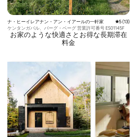
ナ・ヒーイレアナン・アン・イアールの一軒家
レビュー1
5 (13)
ケンタンガバル、バーグ・ベーグ 営業許可番号 ES01145F
お家のような快⁠適⁠さ⁠とお⁠得⁠な長⁠期⁠滞⁠在
料⁠金