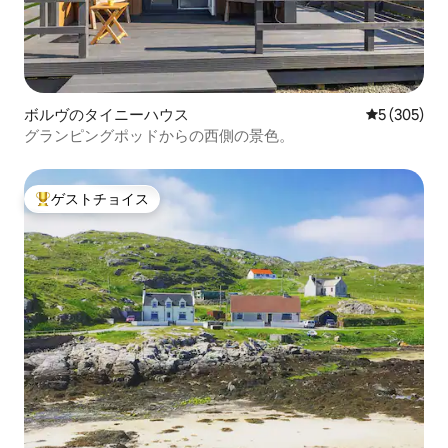
ボルヴのタイニーハウス
レビュー30
5 (305)
グランピングポッドからの西側の景色。
ゲストチョイス
大好評のゲストチョイスです。