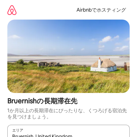
コ
ン
Airbnbでホスティング
テ
ン
ツ
に
ス
キ
ッ
プ
Bruernishの長期滞在先
1か月以上の長期滞在にぴったりな、くつろげる宿泊先
を見つけましょう。
エリア
検索結果が表示されたら、上下の矢印キーを使って移動するか、