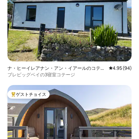
ナ・ヒーイレアナン・アン・イアールのコテー
レビュー94件
4.95 (94)
ジ
ブレビッグベイの3寝室コテージ
ゲストチョイス
大好評のゲストチョイスです。