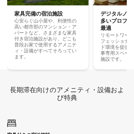
家具完備の宿⁠泊⁠施⁠設
デジタルノマド
多⁠いプ⁠ロ⁠フ⁠ェ⁠
心安らぐ山小屋や、利便性の
高い都市部のマンション・ア
最⁠適
パートなど、さまざまな家具
リモートワーク
付き宿泊施設があり、どこも
フェッショナル
普段お家で使用するアメニテ
ド環境を提供する
ィ・設備がすべてそろってい
事専用スペース
ます。
施設です。
長期滞在向け⁠のア⁠メ⁠ニ⁠テ⁠ィ⁠・設⁠備⁠およ
び特⁠典