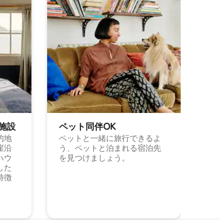
施⁠設
ペット同⁠伴OK
的地
ペットと一緒に旅行できるよ
崖沿
う、ペットと泊まれる宿泊先
ハウ
を見つけましょう。
した
特徴