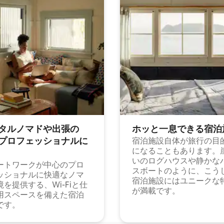
タルノマドや出⁠張⁠の
ホッと一⁠息⁠で⁠き⁠る宿⁠泊
⁠ロ⁠フ⁠ェ⁠ッ⁠シ⁠ョ⁠ナ⁠ル⁠に
宿泊施設自体が旅行の目
になることもあります。
いのログハウスや静かな
ートワークが中心のプロ
スボートのように、こう
ッショナルに快適なノマ
宿泊施設にはユニークな
境を提供する、Wi-Fiと仕
が満載です。
用スペースを備えた宿泊
です。