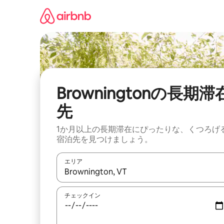
コ
ン
テ
ン
ツ
に
ス
キ
ッ
Browningtonの長期滞
プ
先
1か月以上の長期滞在にぴったりな、くつろげ
宿泊先を見つけましょう。
エリア
検索結果が表示されたら、上下の矢印キーを使っ
チェックイン