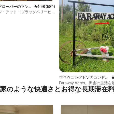
グローバーのマン
レビュー584件、5つ星中4.98つ星の平均評価
4.98 (584)
アパート
ジ・アット・ブラックベリーヒ
中4.83つ星の平均評価
ブラウニングトンのコンドミ
ニアム
Faraway Acres。田舎の生活
家のような快⁠適⁠さ⁠とお⁠得⁠な長⁠期⁠滞⁠在料
みましょう！