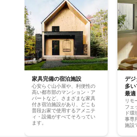
家具完備の宿⁠泊⁠施⁠設
デジ
多⁠いプ
心安らぐ山小屋や、利便性の
高い都市部のマンション・ア
最⁠適
パートなど、さまざまな家具
リモ
付き宿泊施設があり、どこも
フェ
普段お家で使用するアメニテ
ド環
ィ・設備がすべてそろってい
事専
ます。
施設