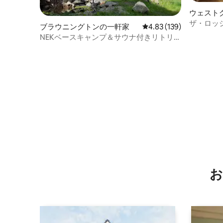
ウェスト
ション・
ザ・ロッ
ブラウニングトンの一軒家
レビュー139件、5つ星
4.83 (139)
ル
NEKベースキャンプ＆サウナ付きリトリー
ト
お