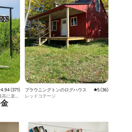
レビュー371件、5つ星中4.94つ星の平均評価
4.94 (371)
ブラウニングトンのログハウス
レビュー36件、5
5 (36)
を最高に楽し
レッドコテージ
⁠金