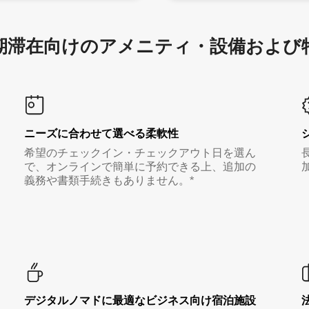
滞在向け⁠のア⁠メ⁠ニ⁠テ⁠ィ⁠・設⁠備⁠および
ニーズに合わせて選べる柔軟性
希望のチェックイン・チェックアウト日を選ん
で、オンラインで簡単に予約できる上、追加の
義務や書類手続きもありません。*
デジタルノマド⁠に最⁠適⁠なビ⁠ジ⁠ネ⁠ス⁠向⁠け宿⁠泊⁠施⁠設