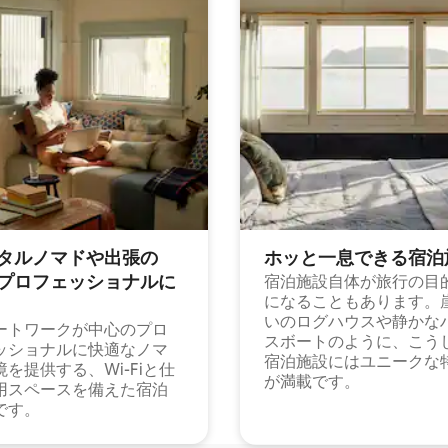
タルノマドや出⁠張⁠の
ホッと一⁠息⁠で⁠き⁠る宿⁠泊
⁠ロ⁠フ⁠ェ⁠ッ⁠シ⁠ョ⁠ナ⁠ル⁠に
宿泊施設自体が旅行の目
になることもあります。
いのログハウスや静かな
ートワークが中心のプロ
スボートのように、こう
ッショナルに快適なノマ
宿泊施設にはユニークな
境を提供する、Wi-Fiと仕
が満載です。
用スペースを備えた宿泊
です。