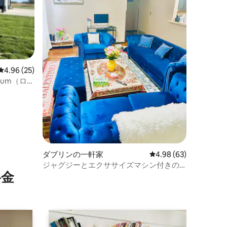
レビュー25件、5つ星中4.96つ星の平均評価
4.96 (25)
nium（ロフ
ダブリンの一軒家
レビュー63件、5つ星
4.98 (63)
ジャグジーとエクササイズマシン付きの
⁠金
素敵なダブリンの家