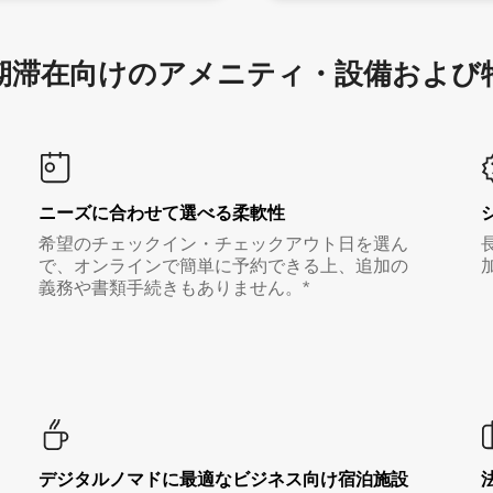
滞在向け⁠のア⁠メ⁠ニ⁠テ⁠ィ⁠・設⁠備⁠および
ニーズに合わせて選べる柔軟性
希望のチェックイン・チェックアウト日を選ん
で、オンラインで簡単に予約できる上、追加の
義務や書類手続きもありません。*
デジタルノマド⁠に最⁠適⁠なビ⁠ジ⁠ネ⁠ス⁠向⁠け宿⁠泊⁠施⁠設