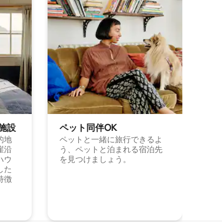
施⁠設
ペット同⁠伴OK
的地
ペットと一緒に旅行できるよ
崖沿
う、ペットと泊まれる宿泊先
ハウ
を見つけましょう。
した
特徴