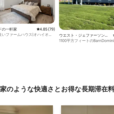
ドの一軒家
レビュー79件、5つ星中4.85つ星の平均評価
4.85 (79)
4.85つ星の平均評価
良いファームハウス|オハイオ州
ウエスト・ジェファーソンの
ダブリン、ダウンタウン近く|10
マンション・アパート
1100平方フィートのBarnDomi
ト付き）
家のような快⁠適⁠さ⁠とお⁠得⁠な長⁠期⁠滞⁠在料