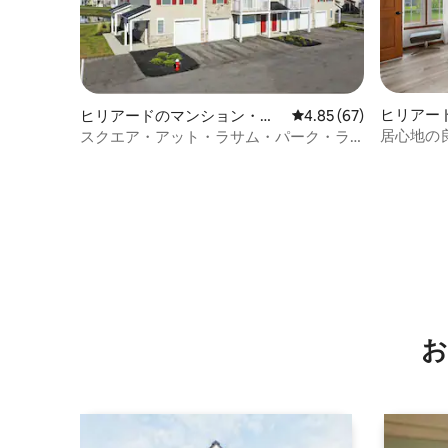
ヒリアー
ヒリアードのマンション・ア
レビュー67件、5つ星中
4.85 (67)
パート
居心地の
スクエア・アット・ラサム・パーク・ラ
立大学、
グジュアリー・アパートメンツ - 6259
名様用
お