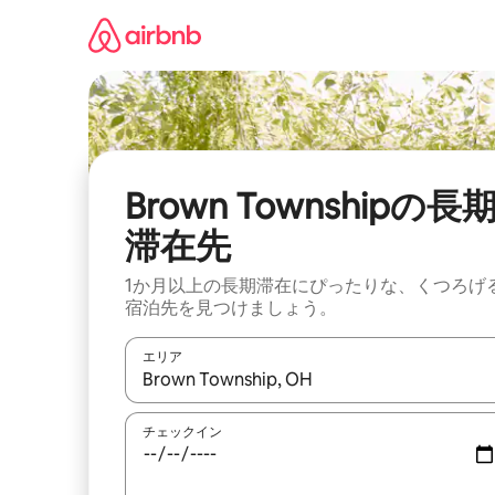
コ
ン
テ
ン
ツ
に
ス
キ
ッ
Brown Townshipの長
プ
滞在先
1か月以上の長期滞在にぴったりな、くつろげ
宿泊先を見つけましょう。
エリア
検索結果が表示されたら、上下の矢印キーを使っ
チェックイン