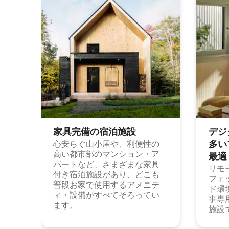
家具完備の宿⁠泊⁠施⁠設
デジ
多⁠いプ
心安らぐ山小屋や、利便性の
高い都市部のマンション・ア
最⁠適
パートなど、さまざまな家具
リモ
付き宿泊施設があり、どこも
フェ
普段お家で使用するアメニテ
ド環
ィ・設備がすべてそろってい
事専
ます。
施設