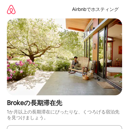
コ
ン
Airbnbでホスティング
テ
ン
ツ
に
ス
キ
ッ
プ
Brokeの長期滞在先
1か月以上の長期滞在にぴったりな、くつろげる宿泊先
を見つけましょう。