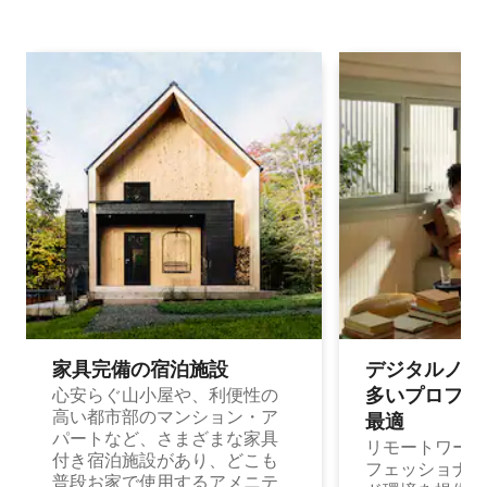
家具完備の宿⁠泊⁠施⁠設
デジタルノマド
多⁠いプ⁠ロ⁠フ⁠ェ⁠
心安らぐ山小屋や、利便性の
高い都市部のマンション・ア
最⁠適
パートなど、さまざまな家具
リモートワーク
付き宿泊施設があり、どこも
フェッショナル
普段お家で使用するアメニテ