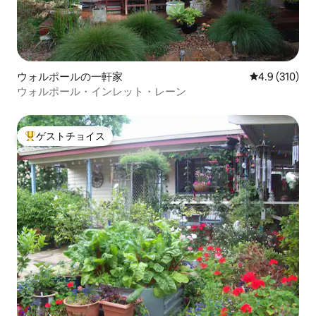
ウォルポールの一軒家
レビュー310
4.9 (310)
ウォルポール・インレット・レーン
ゲストチョイス
大好評のゲストチョイスです。