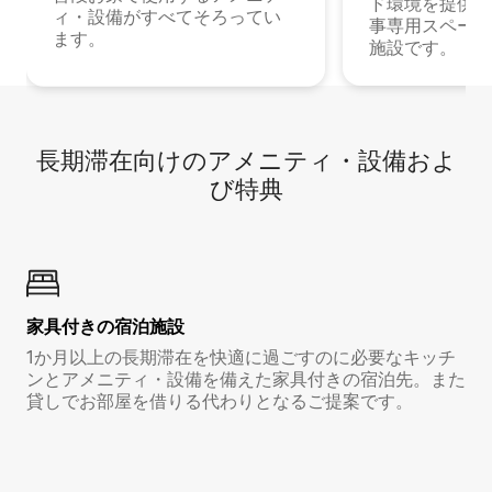
ド環境を提供する
ィ・設備がすべてそろってい
事専用スペース
ます。
施設です。
長期滞在向け⁠のア⁠メ⁠ニ⁠テ⁠ィ⁠・設⁠備⁠およ
び特⁠典
家具付き⁠の宿⁠泊⁠施⁠設
1か月以上の長期滞在を快適に過ごすのに必要なキッチ
ンとアメニティ・設備を備えた家具付きの宿泊先。また
貸しでお部屋を借りる代わりとなるご提案です。