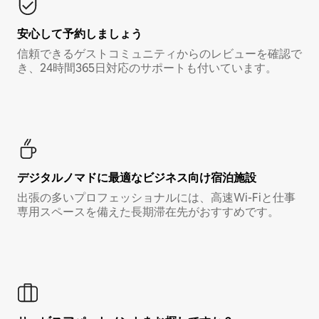
安心して予約しましょう
信頼できるゲストコミュニティからのレビューを確認で
き、24時間365日対応のサポートも付いています。
デジタルノマド⁠に最⁠適⁠なビ⁠ジ⁠ネ⁠ス⁠向⁠け宿⁠泊⁠施⁠設
出張の多いプロフェッショナルには、高速Wi-Fiと仕事
専用スペースを備えた長期滞在先がおすすめです。