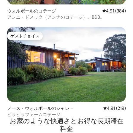
ウォルポールのコテージ
レビュー384件
4.91 (384)
アンニ・ドメック（アンナのコテージ）。B&B。
ゲストチョイス
ゲストチョイス
ノース・ウォルポールのシャレー
レビュー219件
4.91 (219)
ビラビラファームコテージ
お家のような快⁠適⁠さ⁠とお⁠得⁠な長⁠期⁠滞⁠在
料⁠金