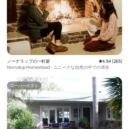
ノーナラップの一軒家
レビュー265件
4.94 (265)
Nornalup Homestead - ユニークな自然の中での滞在
スーパーホスト
スーパーホスト