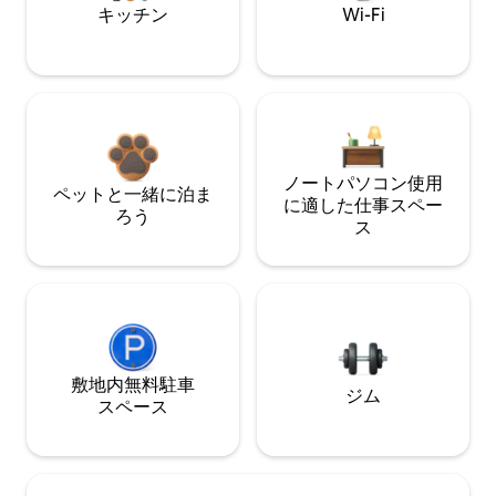
キッチン
Wi-Fi
ノートパソコン使用
ペットと一緒に泊ま
に適した仕事スペー
ろう
ス
敷地内無料駐⁠車
ジム
ス⁠ペ⁠ー⁠ス