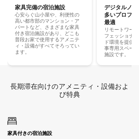
家具完備の宿⁠泊⁠施⁠設
デジタルノマド
多⁠いプ⁠ロ⁠フ⁠ェ⁠
心安らぐ山小屋や、利便性の
高い都市部のマンション・ア
最⁠適
パートなど、さまざまな家具
リモートワーク
付き宿泊施設があり、どこも
フェッショナル
普段お家で使用するアメニテ
ド環境を提供する
ィ・設備がすべてそろってい
事専用スペース
ます。
施設です。
長期滞在向け⁠のア⁠メ⁠ニ⁠テ⁠ィ⁠・設⁠備⁠およ
び特⁠典
家具付き⁠の宿⁠泊⁠施⁠設