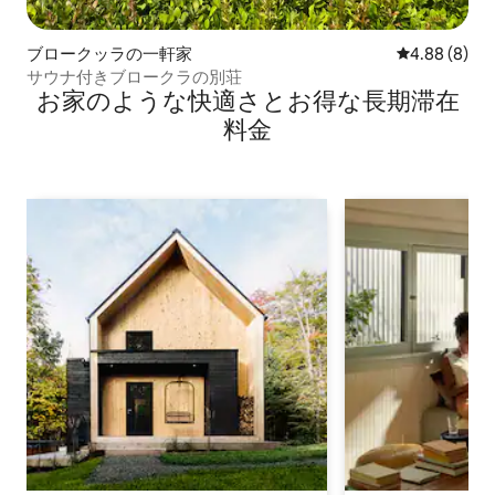
ブロークッラの一軒家
レビュー8件
4.88 (8)
サウナ付きブロークラの別荘
お家のような快⁠適⁠さ⁠とお⁠得⁠な長⁠期⁠滞⁠在
料⁠金