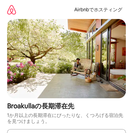
コ
ン
Airbnbでホスティング
テ
ン
ツ
に
ス
キ
ッ
プ
Broakullaの長期滞在先
1か月以上の長期滞在にぴったりな、くつろげる宿泊先
を見つけましょう。