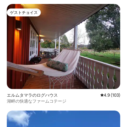
ゲストチョイス
ゲストチョイス
エルムタマラのログハウス
レビュー103
4.9 (103)
湖畔の快適なファームコテージ