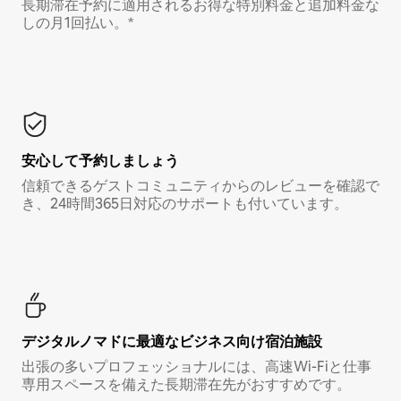
長期滞在予約に適用されるお得な特別料金と追加料金な
しの月1回払い。*
安心して予約しましょう
信頼できるゲストコミュニティからのレビューを確認で
き、24時間365日対応のサポートも付いています。
デジタルノマド⁠に最⁠適⁠なビ⁠ジ⁠ネ⁠ス⁠向⁠け宿⁠泊⁠施⁠設
出張の多いプロフェッショナルには、高速Wi-Fiと仕事
専用スペースを備えた長期滞在先がおすすめです。