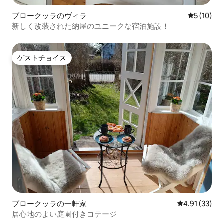
ブロークッラのヴィラ
レビュー1
5 (10)
新しく改装された納屋のユニークな宿泊施設！
ゲストチョイス
ゲストチョイス
ブロークッラの一軒家
レビュー33件
4.91 (33)
居心地のよい庭園付きコテージ