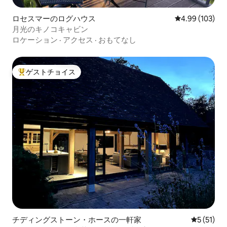
ロセスマーのログハウス
レビュー103件
4.99 (103)
月光のキノコキャビン
ロケーション
·
アクセス
·
おもてなし
ゲストチョイス
大好評のゲストチョイスです。
チディングストーン・ホースの一軒家
レビュー5
5 (51)