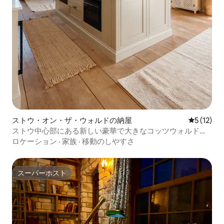
ストウ・オン・ザ・ウォルドの納屋
レビュー1
5 (12)
ストウ中心部にある新しい豪華で大きなコッツウォルドの
納屋
ロケーション
·
家族
·
移動のしやすさ
スーパーホスト
スーパーホスト