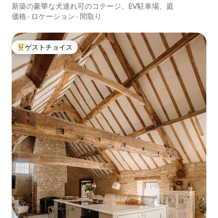
新築の豪華な犬連れ可のコテージ、EV駐車場、庭
価格
·
ロケーション
·
間取り
ゲストチョイス
大好評のゲストチョイスです。