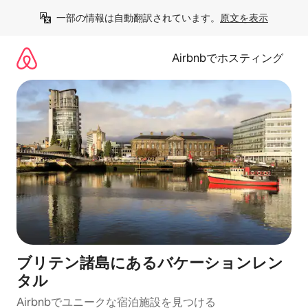
コ
一部の情報は自動翻訳されています。
原文を表示
ン
テ
ン
Airbnbでホスティング
ツ
に
ス
キ
ッ
プ
ブリテン諸島にあるバケーションレン
タル
Airbnbでユニークな宿泊施設を見つける