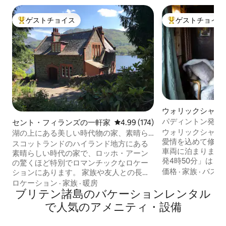
ゲストチョイス
ゲストチョイス
大好評のゲストチョイスです。
大好評のゲストチ
ウォリックシャー
ウス
パディントン発4時
セント・フィランズの一軒家
レビュー174件、5つ星中4.99
4.99 (174)
ウォリックシャー
湖の上にある美しい時代物の家、素晴ら
愛情を込めて修復さ
しい景色
スコットランドのハイランド地方にある
車両に泊まりまし
素晴らしい時代の家で、ロッホ・アーン
発4時50分」は、
の驚くほど特別でロマンチックなロケー
機のレコード、田
価格
·
家族
·
バスル
ションにあります。 家族や友人との長期
ックなど、リラッ
休暇や短期休暇、特別なお祝い、さらに
ロケーション
·
家族
·
暖房
ものがすべて揃っ
はハネムーンにも最適です！ または、美
ブリテン諸島のバケーションレンタル
す。 ドレイコート・ウォーターまで歩い
しい景色を楽しむだけでも良いでしょ
で人気のアメニティ・設備
て行ったり、ドア
う。 探索に最適です。全方向への日帰り
ろにある野生生物
旅行が楽しめます。 エディンバラから75