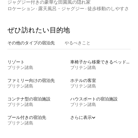
ジャグジー付きの豪華な田園風の隠れ家
ロケーション
·
露天風呂・ジャグジー
·
徒歩移動のしやすさ
ぜひ訪⁠れ⁠た⁠い目⁠的⁠地
その他のタ⁠イ⁠プ⁠の宿⁠泊⁠先
やるべきこと
リゾート
車椅子から移乗できるベッドがある宿泊施設
ブリテン諸島
ブリテン諸島
ファミリー向けの宿泊先
ホテルの客室
ブリテン諸島
ブリテン諸島
コンテナ型の宿泊施設
ハウスボートの宿泊施設
ブリテン諸島
ブリテン諸島
プール付きの宿泊先
さらに表示
ブリテン諸島