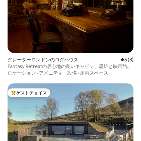
グレーターロンドンのログハウス
レビュー
5 (3)
Fantasy Retreatの居心地の良いキャビン、暖炉と映画館付
き
ロケーション
·
アメニティ・設備
·
屋内スペース
ゲストチョイス
大好評のゲストチョイスです。