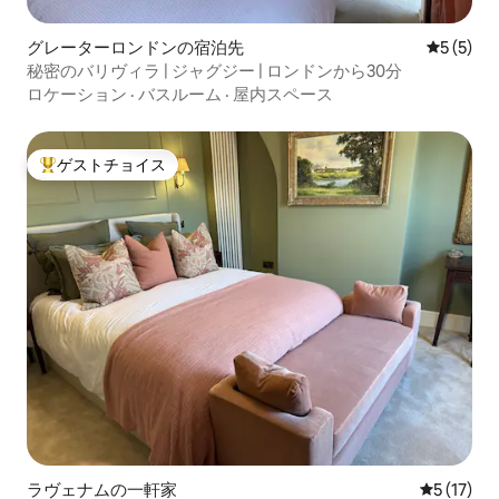
グレーターロンドンの宿泊先
レビュー
5 (5)
秘密のバリヴィラ | ジャグジー | ロンドンから30分
ロケーション
·
バスルーム
·
屋内スペース
ゲストチョイス
大好評のゲストチョイスです。
ラヴェナムの一軒家
レビュー1
5 (17)