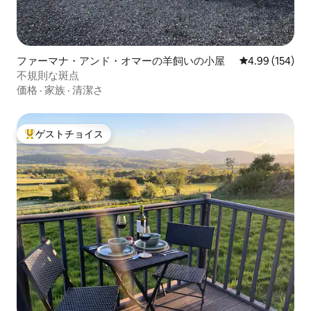
ファーマナ・アンド・オマーの羊飼いの小屋
レビュー154件
4.99 (154)
不規則な斑点
価格
·
家族
·
清潔さ
ゲストチョイス
大好評のゲストチョイスです。