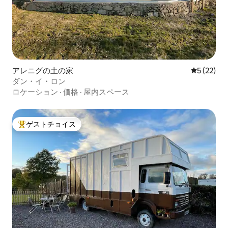
アレニグの土の家
レビュー2
5 (22)
ダン・イ・ロン
ロケーション
·
価格
·
屋内スペース
ゲストチョイス
大好評のゲストチョイスです。