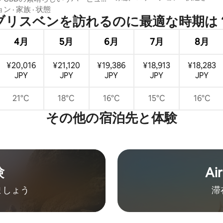
コニー＆駐車場
ョン
·
家族
·
状態
ブリスベンを訪⁠れ⁠るの⁠に最⁠適⁠な時⁠期⁠は⁠
4月
5月
6月
7月
8月
¥20,016
¥21,120
¥19,386
¥18,913
¥18,283
JPY
JPY
JPY
JPY
JPY
21°C
18°C
16°C
15°C
16°C
その他の宿⁠泊⁠先と体⁠験
験
Ai
ましょう
滞