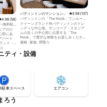
は、どこ
の特徴は
ベッドと
パディントンのマンション・
レビュー137件、5つ星
4.98 (137)
広々とし
アパート
パディントンの「The Nook」ワンルーム/
レビュー58件、5つ星中4.98つ星の平均評価
4.98 (58)
とリネン
サンコープまで徒歩圏内
クイーンズランド州パディントンのトレ
グにソファ
ナ•無料駐
ンディな中心地、サンコープ・スタジア
仕様のキ
リアのひ
ムの近くの中心部に位置する「The
ドリーエ
心部にあ
Nook」で贅沢な体験をお楽しみくださ
メーカー 
アパート
い。 最近改装されたこの魅力的で魅力的
価格
·
家族
·
間取り
なワンルームアパートメントは、ゲスト
ー
ス
がリラックスして充電できるユニークな
ニティ・設備
、活気あふ
空間を提供します。 シックでありながら
り、サウ
機能的で、自然光がたっぷり入る「The
レストラ
Nook」は、旅行者に ブリスベンとその周
ょう。中
辺を体験するのに最適な拠点です。 夕暮
できま
れ時にはバルコニーでくつろぎ、街とク
ーサ山の象徴的な景色を眺めましょう。
、スパ、
サンコープ・スタジアムまで徒歩圏内で
利用して
す。
⁠車ス⁠ペ⁠ー⁠ス
エアコン
る施設が
の滞在の
まろう