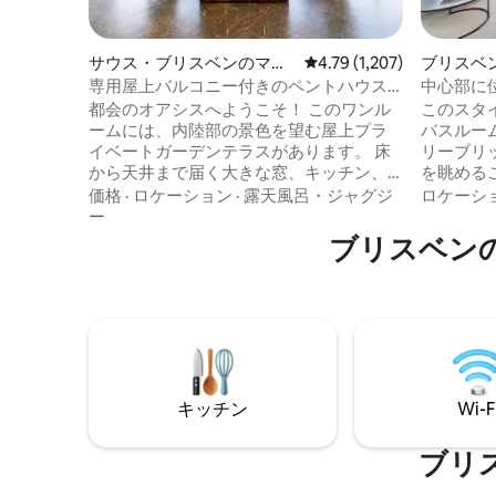
サウス・ブリスベンのマン
レビュー1,207件、5つ星
4.79 (1,207)
ブリスベ
ション・アパート
アパート
専用屋上バルコニー付きのペントハウス
中心部に
のワンルームアパートメント
都会のオアシスへようこそ！ このワンル
このスタ
ームには、内陸部の景色を望む屋上プラ
バスルー
イベートガーデンテラスがあります。 床
リーブリ
から天井まで届く大きな窓、キッチン、
を眺めることが
ダイニング、ラウンジ、寝室スペースを
イニング
価格
·
ロケーション
·
露天風呂・ジャグジ
ロケーシ
備えたオープンプランのデザインをお楽
アコンを楽
ー
しみください。 仕事やリラクゼーショ
レビでお
ブリスベン
ン、ヨガ、小さな集まりに最適です。 書
グしましょう。 オープ
斎テーブルと大きなダイニングテーブル
ンとリビ
があります。 サウスバンク、ザ・ギャ
クスしま
バ、QPAC、リバーステージ、サンコープ
なベッド
スタジアム、コンベンションセンターに
電とUS
行くのに理想的なロケーションです。 55
サイドテーブ
インチのスマートテレビ、無料Netflix、
フィニテ
無料駐車場が含まれます。 街の喧騒から
なスカイ
キッチン
Wi-F
の完璧な逃避場所です！
けます。
ブリ