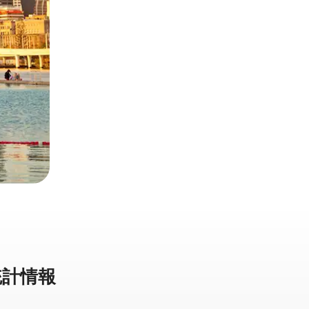
計⁠情⁠報