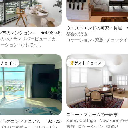
4.91つ星の平均評価
ウエストエンドの町家・長屋
ン市のマンション・
レビュー45件、5つ星中4.96つ星の平均評価
4.96 (45)
都会の楽園
ドルのパノラマリバービュー／カジ
ロケーション
·
家族
·
チェックイ
イナー／CBD
ケーション
·
おもてなし
トチョイス
ゲストチョイス
ゲストチョイスです。
大好評のゲストチョイスです。
星中5つ星の平均評価
ニュー・ファームの一軒家
Sunny Cottage - New Far
ン市のコンドミニアム
レビュー23件、5つ星中5つ星の平均評価
5 (23)
コテージ
家族
·
ロケーション
·
快適さ
ンCBDの素晴らしいリバービュ