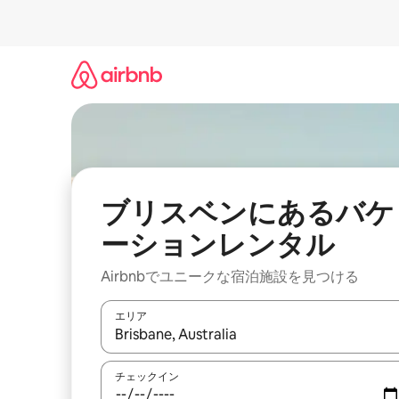
コ
ン
テ
ン
ツ
に
ス
キ
ッ
プ
ブリスベンにあるバケ
ーションレンタル
Airbnbでユニークな宿泊施設を見つける
エリア
検索結果が表示されたら、上下の矢印キーを使っ
チェックイン