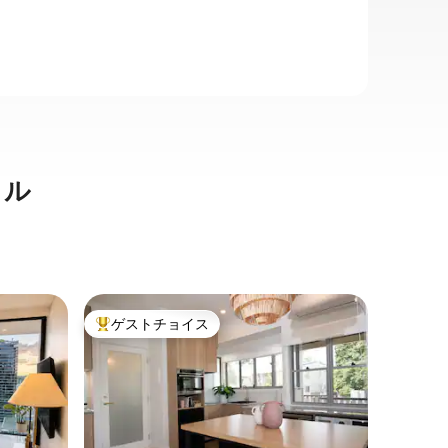
タル
ブリスベ
ゲストチョイス
ゲス
大好評のゲストチョイスです。
大好評
アパート
ブリスベ
望のキン
キングサ
トは、素
カルガー
にも長期
置するブ
価格
·
ロ