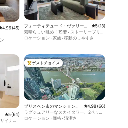
フォーティテュード・ヴァリーの
レビュー13件、5
5 (13)
レビュー45件、5つ星中4.96つ星の平均評価
4.96 (45)
マンション・アパート
素晴らしい眺め！19階 • ストーリーブリッ
ジの眺め
ロケーション
·
家族
·
移動のしやすさ
ン
ゲストチョイス
大好評のゲストチョイスです。
ブリスベン市のマンション・
レビュー66件、5つ星
4.98 (66)
アパート
ラグジュアリーなスカイタワー、2ベッド
レビュー64件、5つ星中5つ星の平均評価
5 (64)
ルーム、リバービュー｜駐車場、5名様ま
ロケーション
·
価格
·
清潔さ
mのデザイナー
で宿泊可能