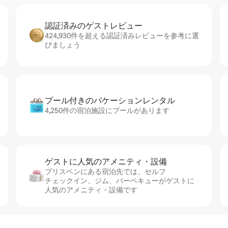
認証済みのゲ⁠ス⁠ト⁠レ⁠ビ⁠ュ⁠ー
424,930件を超える認証済みレビューを参考に選
びましょう
プール付きのバ⁠ケ⁠ー⁠シ⁠ョ⁠ンレ⁠ン⁠タ⁠ル
4,250件の宿泊施設にプールがあります
ゲストに人⁠気⁠のア⁠メ⁠ニ⁠テ⁠ィ・設⁠備
ブリスベンにある宿泊先では、セ⁠ル⁠フ
チ⁠ェ⁠ッ⁠ク⁠イ⁠ン、ジム、バーベキューがゲストに
人気のアメニティ・設備です