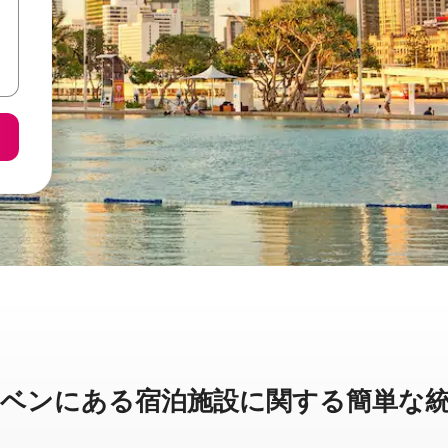
ンに⁠あ⁠る宿⁠泊⁠施⁠設⁠に関⁠す⁠る簡⁠単⁠な統⁠