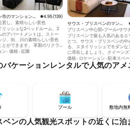
中4.79つ星の平均評価
ン市のマンション・
レビュー139件、5つ星中4.95つ星の平均評価
4.95 (139)
位置し、素晴らしい景色
サウス・ブリスベンのマンシ
イリッシュな2ベッドルーム、2
ョン・アパート
ブリスベン中心部•プール•サウ
ムのアパートメントは、ストー
車場
ブリスベンで最も人気のあるエ
ッジ、街、川の素晴らしい景色
とつ、サウス・ブリスベンの中
できます。 革製のリクラ
る、スタイリッシュでモダンな
チェアでリラックスし、全室エ
ョン
·
価格
·
近隣
に滞在しましょう。 クイーンズランド・
しみ、高速Wi-Fiとスマートテ
パフォーミングアーツ・センタ
価格
·
ロケーション
·
駐車スペー
気に入りの番組をストリーミン
のバケーションレンタルで人気のアメ
（QPAC）まで徒歩で行ったり
ンプランのキッチ
れるウェストエンドを探索した
ングエリアで料理をしてリラッ
スバンク沿いにあるたくさんの
しょう。両方の寝室には、快適
ンやカフェを楽しんだりしまし
、収納スペース、ワイヤレス充
心部まで直接歩いて行くことも
Bポートを備えたスマートなベッド
す。 19階の専用バルコニーでモーニング
ルがあります。 屋上のイン
コーヒーを楽しんだり、プール
ィプールからは、息をのむよう
ジムなど、建物内の高級施設を
ラインビューをお楽しみいただ
i
プール
敷地内無料駐
くつろいだりできます。あらゆ
近くにあるため、ブリスベンで
拠点として最適です。
スベンの人気観光スポットの近くに泊