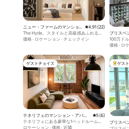
ニュー・ファームのマンショ
レビュー22件、5つ星中
4.91 (22)
ン・アパート
The Hyde。スタイルと高級感あふれる隠
ブリスベ
れ家。
アパート
価格
·
ロケーション
·
チェックイン
100万
ノ／デザ
価格
·
ロ
ゲストチョイス
ゲス
ゲストチョイス
大好評の
テネリフェのマンション・アパー
レビュー6件、5つ
5 (6)
ト
テネリフェにある豪華な1ベッドルームの
ブリスベ
Woolstoreアパートメント
ロケーション
·
価格
·
近隣
ブリスベ