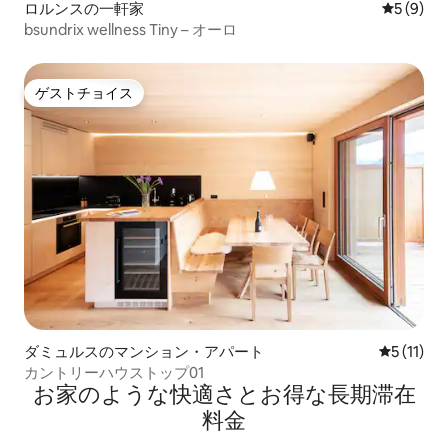
ロルンスの一軒家
レビュー
5 (9)
bsundrix wellness Tiny – オーロ
ゲストチョイス
ゲストチョイス
ダミュルスのマンション・アパート
レビュー1
5 (11)
カントリーハウストップ01
お家のような快⁠適⁠さ⁠とお⁠得⁠な長⁠期⁠滞⁠在
料⁠金