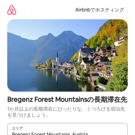
コ
ン
Airbnbでホスティング
テ
ン
ツ
に
ス
キ
ッ
プ
Bregenz Forest Mountainsの長期滞在先
1か月以上の長期滞在にぴったりな、くつろげる宿泊先
を見つけましょう。
エリア
検索結果が表示されたら、上下の矢印キーを使って移動するか、