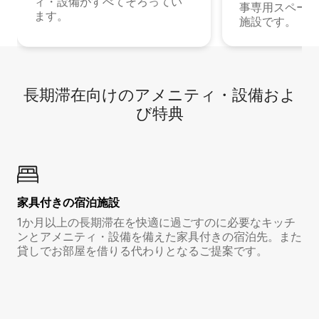
ィ・設備がすべてそろってい
事専用スペース
ます。
施設です。
長期滞在向け⁠のア⁠メ⁠ニ⁠テ⁠ィ⁠・設⁠備⁠およ
び特⁠典
家具付き⁠の宿⁠泊⁠施⁠設
1か月以上の長期滞在を快適に過ごすのに必要なキッチ
ンとアメニティ・設備を備えた家具付きの宿泊先。また
貸しでお部屋を借りる代わりとなるご提案です。