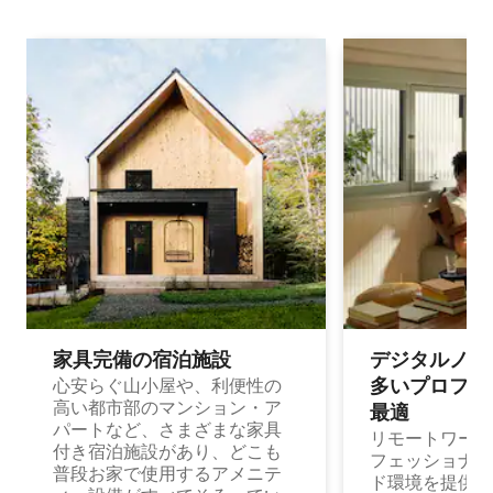
家具完備の宿⁠泊⁠施⁠設
デジタルノマド
多⁠いプ⁠ロ⁠フ⁠ェ⁠
心安らぐ山小屋や、利便性の
高い都市部のマンション・ア
最⁠適
パートなど、さまざまな家具
リモートワーク
付き宿泊施設があり、どこも
フェッショナル
普段お家で使用するアメニテ
ド環境を提供する