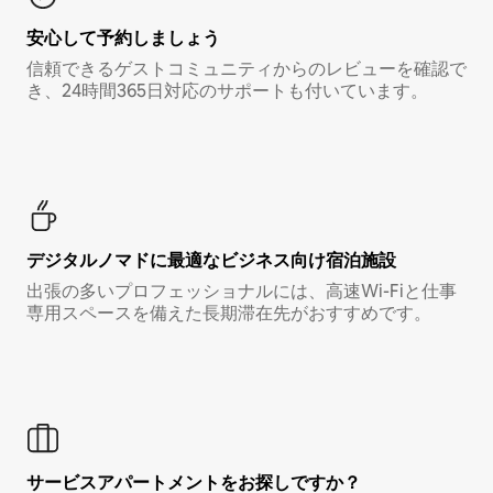
安心して予約しましょう
信頼できるゲストコミュニティからのレビューを確認で
き、24時間365日対応のサポートも付いています。
デジタルノマド⁠に最⁠適⁠なビ⁠ジ⁠ネ⁠ス⁠向⁠け宿⁠泊⁠施⁠設
出張の多いプロフェッショナルには、高速Wi-Fiと仕事
専用スペースを備えた長期滞在先がおすすめです。
サービスアパートメントをお探しですか？