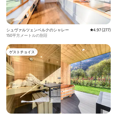
シュヴァルツェンベルクのシャレー
レビュー277件
4.97 (277)
150平方メートルの別荘
ゲストチョイス
ゲストチョイス