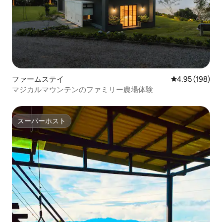
ファームステイ
レビュー198件
4.95 (198)
マジカルマウンテンのファミリー農場体験
スーパーホスト
スーパーホスト