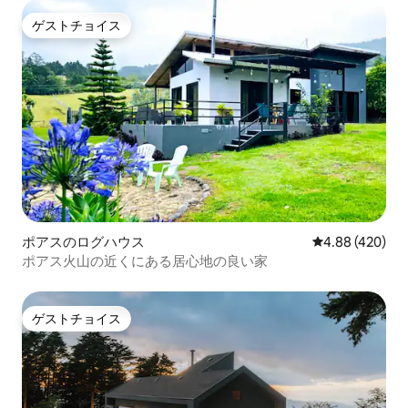
ゲストチョイス
ゲストチョイス
ポアスのログハウス
レビュー420件
4.88 (420)
ポアス火山の近くにある居心地の良い家
ゲストチョイス
ゲストチョイス