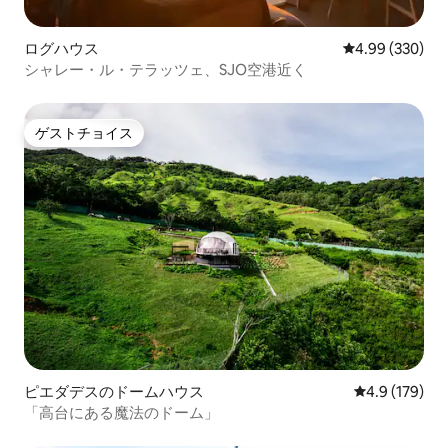
ログハウス
レビュー330件
4.99 (330)
シャレー・ル・テラッツェ、SJO空港近く
ゲストチョイス
ゲストチョイス
ピエダデスのドームハウス
レビュー179
4.9 (179)
「高台にある魔法のドーム」