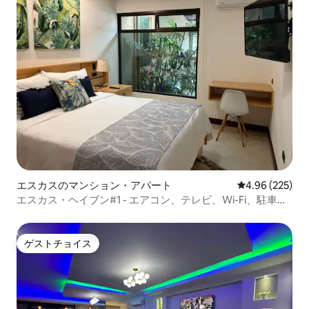
エスカスのマンション・アパート
レビュー225件
4.96 (225)
エスカス・ヘイブン#1 - エアコン、テレビ、Wi-Fi、駐車場
込み
ゲストチョイス
ゲストチョイス