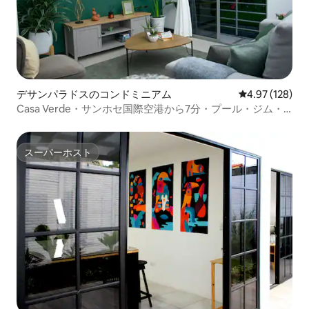
デサンパラドスのコンドミニアム
レビュー128件
4.97 (128)
Casa Verde・サンホセ国際空港から7分・プール・ジム・
高速Wi-Fi
スーパーホスト
スーパーホスト