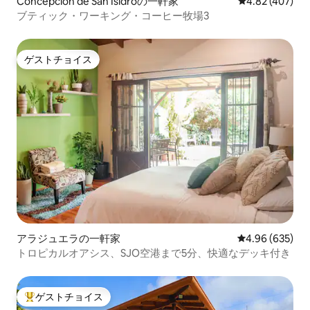
Concepción de San Isidroの一軒家
レビュー407件
4.82 (407)
ブティック・ワーキング・コーヒー牧場3
ゲストチョイス
ゲストチョイス
アラジュエラの一軒家
レビュー635件
4.96 (635)
トロピカルオアシス、SJO空港まで5分、快適なデッキ付き
ゲストチョイス
大好評のゲストチョイスです。