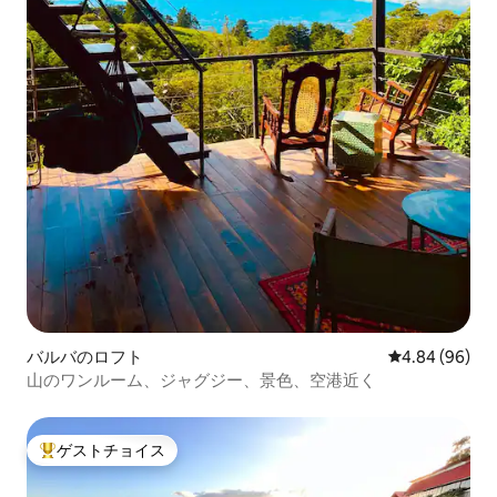
バルバのロフト
レビュー96件
4.84 (96)
山のワンルーム、ジャグジー、景色、空港近く
ゲストチョイス
大好評のゲストチョイスです。