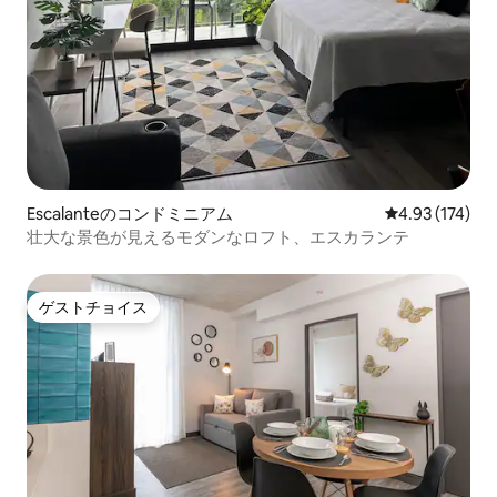
Escalanteのコンドミニアム
レビュー174件
4.93 (174)
壮大な景色が見えるモダンなロフト、エスカランテ
ゲストチョイス
ゲストチョイス