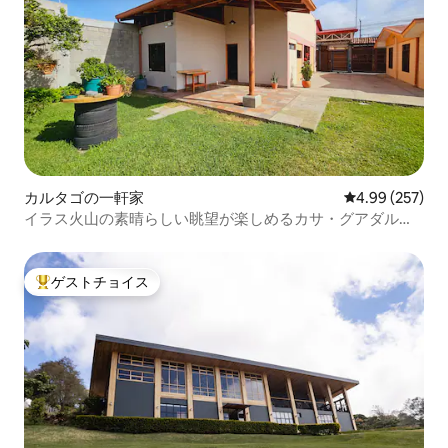
カルタゴの一軒家
レビュー257件
4.99 (257)
イラス火山の素晴らしい眺望が楽しめるカサ・グアダルー
ペ
ゲストチョイス
大好評のゲストチョイスです。