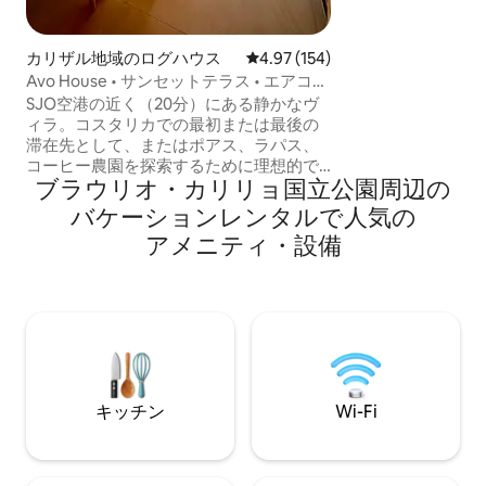
囲まれています。
プライバシーの中
カリザル地域のログハウス
レビュー154件、5つ星中4.97
4.97 (154)
ある145フィートの
Avo House • サンセットテラス • エアコン
キングをお楽しみ
• SJO近く
SJO空港の近く（20分）にある静かなヴ
ィラ。コスタリカでの最初または最後の
滞在先として、またはポアス、ラパス、
コーヒー農園を探索するために理想的で
ブラウリオ・カリリョ国立公園⁠周⁠辺⁠の
す。 Avo Houseには、エアコン、高速
Wi-Fi、キッチン、果樹、コーヒーの木、
バ⁠ケ⁠ー⁠シ⁠ョ⁠ン⁠レ⁠ン⁠タ⁠ル⁠で人⁠気⁠の
鳥、山の空気を楽しめるプライベートの
ア⁠メ⁠ニ⁠テ⁠ィ⁠・⁠設⁠備
サンセットテラスがあります。 快適さ、
プライバシー、ゆったりとした滞在を求
めるカップル、一人旅、少人数のご家
族、リモートワーカーに最適です。 道路
は舗装されており、四輪駆動車は必要あ
りません。Uberもよく利用できます。
Gracia Verdeは拡張中です。昼間に工事
が行われる場合があります。
キッチン
Wi-Fi