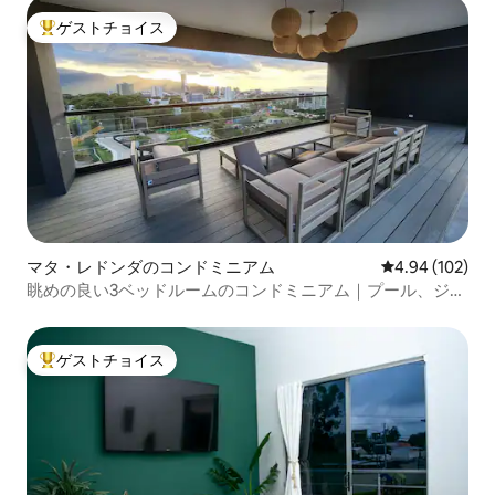
ゲストチョイス
大好評のゲストチョイスです。
マタ・レドンダのコンドミニアム
レビュー102件
4.94 (102)
眺めの良い3ベッドルームのコンドミニアム｜プール、ジ
ム、24時間365日セキュリティ
ゲストチョイス
大好評のゲストチョイスです。