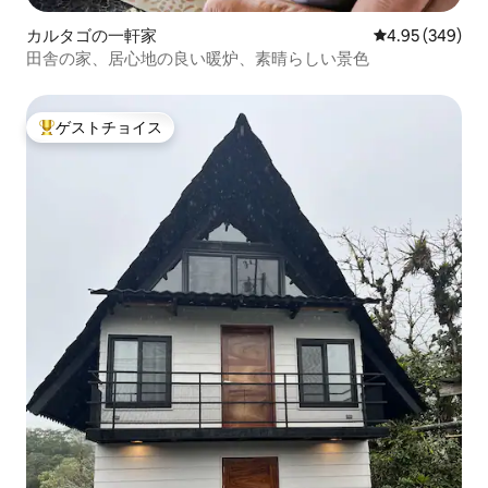
カルタゴの一軒家
レビュー349件
4.95 (349)
田舎の家、居心地の良い暖炉、素晴らしい景色
ゲストチョイス
大好評のゲストチョイスです。