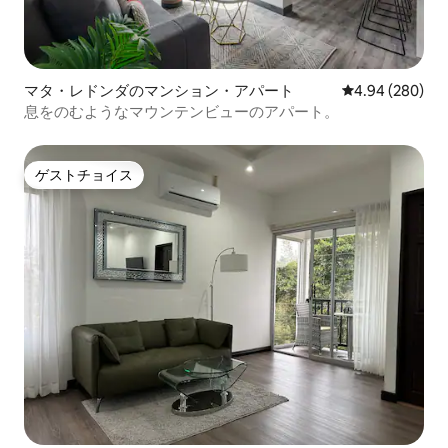
マタ・レドンダのマンション・アパート
レビュー280件
4.94 (280)
息をのむようなマウンテンビューのアパート。
ゲストチョイス
ゲストチョイス