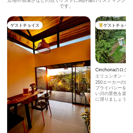
立地や清潔さなどの点でゲストに高評価のリスティング
です。
ゲストチョイス
ゲストチョイス
ゲストチョイス
大好評のゲストチ
Cinchonaのログ
エリュシオン・グ
250エーカーの熱
プライバシーをお
い川の景色を楽し
に浸りましょう。
わずか数フィート
クな宿泊先で、ご
ださい。 自然と
ましょう。 絶対
していただけます
リ、ピソテなどの