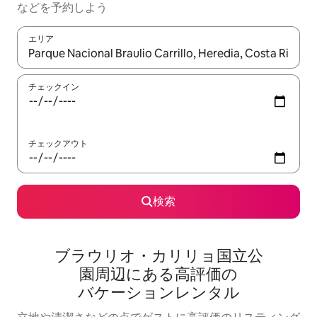
な⁠ど⁠を予⁠約⁠し⁠よ⁠う
エリア
検索結果が表示されたら、上下の矢印キーを使って移動するか、
チェックイン
チェックアウト
検索
ブラウリオ・カリリョ国立公
園⁠周⁠辺⁠に⁠あ⁠る高⁠評⁠価⁠の
バ⁠ケ⁠ー⁠シ⁠ョ⁠ン⁠レ⁠ン⁠タ⁠ル