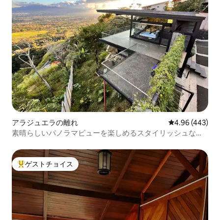
アラジュエラの離れ
レビュー443件
4.96 (443)
素晴らしいパノラマビューを楽しめるスタイリッシュなロ
フト
ゲストチョイス
大好評のゲストチョイスです。