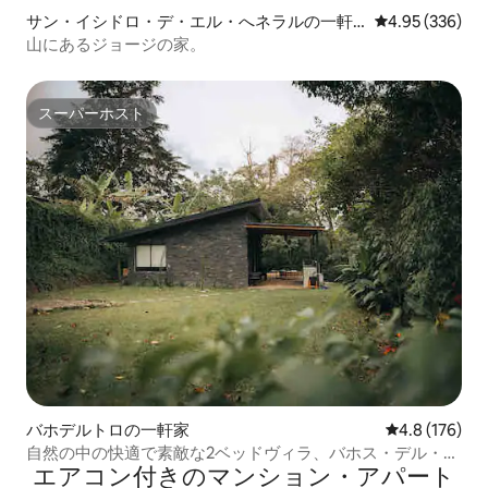
サン・イシドロ・デ・エル・へネラルの一軒
レビュー336件
4.95 (336)
家
山にあるジョージの家。
スーパーホスト
スーパーホスト
バホデルトロの一軒家
レビュー176
4.8 (176)
自然の中の快適で素敵な2ベッドヴィラ、バホス・デル・ト
エアコン付きのマンション・アパート
ロ