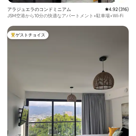
アラジュエラのコンドミニアム
レビュー316件
4.92 (316)
JSM空港から10分の快適なアパートメント+駐車場+Wi-Fi
ゲストチョイス
大好評のゲストチョイスです。