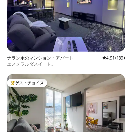
ナランホのマンション・アパート
レビュー139件
4.91 (139)
エスメラルダスイート。
ゲストチョイス
大好評のゲストチョイスです。