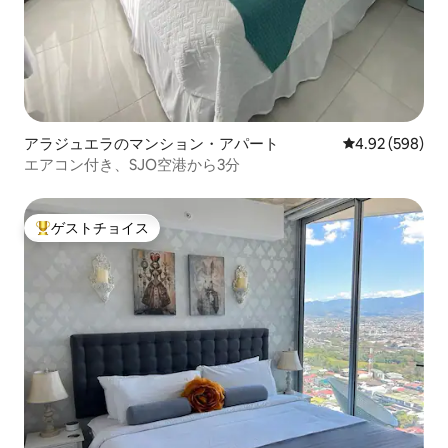
アラジュエラのマンション・アパート
レビュー598件
4.92 (598)
エアコン付き、SJO空港から3分
ゲストチョイス
大好評のゲストチョイスです。