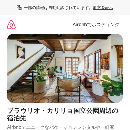
コ
一部の情報は自動翻訳されています。
原文を表示
ン
テ
ン
Airbnbでホスティング
ツ
に
ス
キ
ッ
プ
ブラウリオ・カリリョ国立公園⁠周⁠辺⁠の
宿⁠泊⁠先
Airbnbでユニークなバ⁠ケ⁠ー⁠シ⁠ョ⁠ンレ⁠ン⁠タ⁠ルや一⁠軒⁠家