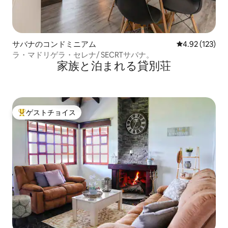
サバナのコンドミニアム
レビュー123件
4.92 (123)
ラ・マドリゲラ・セレナ/ SECRTサバナ。
家族と泊まれる貸別荘
ゲストチョイス
大好評のゲストチョイスです。