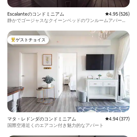
Escalanteのコンドミニアム
レビュー526件
4.95 (526)
静かでゴージャスなクイーンベッドのワンルームアパート
メント＋ジャグジー
ゲストチョイス
大好評のゲストチョイスです。
マタ・レドンダのコンドミニアム
レビュー377件
4.94 (377)
国際空港近くのエアコン付き魅力的なアパート