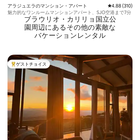
アラジュエラのマンション・アパート
レビュー310件
4.88 (310)
魅力的なワンルームマンションアパート、SJO空港まで7分
ブラウリオ・カリリョ国立公
園⁠周⁠辺⁠に⁠あ⁠るそ⁠の⁠他⁠の素⁠敵⁠な
バ⁠ケ⁠ー⁠シ⁠ョ⁠ン⁠レ⁠ン⁠タ⁠ル
ゲストチョイス
大好評のゲストチョイスです。