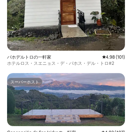
バホデルトロの一軒家
レビュー101件
4.98 (101)
ホテルロス・スエニョス・デ・バホス・デル・トロ#2
スーパーホスト
スーパーホスト