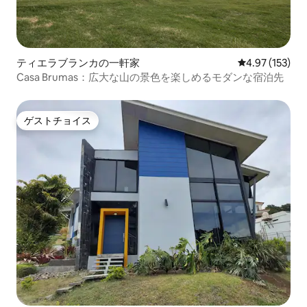
ティエラブランカの一軒家
レビュー153件
4.97 (153)
Casa Brumas：広大な山の景色を楽しめるモダンな宿泊先
ゲストチョイス
ゲストチョイス