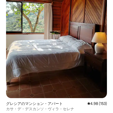
グレシアのマンション・アパート
レビュー153件
4.98 (153)
カサ・デ・デスカンソ・ヴィラ・セレナ