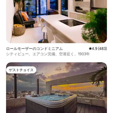
ロールモーザーのコンドミニアム
レビュー483
4.9 (483)
シティビュー、エアコン完備、空港近く、1903年
ゲストチョイス
ゲストチョイス